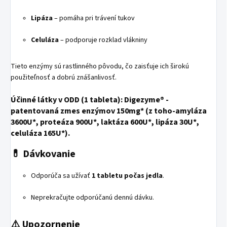
Lipáza
–
pomáha pri trávení tukov
Celuláza
–
podporuje rozklad vlákniny
Tieto enzýmy sú rastlinného pôvodu, čo zaisťuje ich širokú
použiteľnosť a dobrú znášanlivosť.
Účinné látky v ODD (1 tableta):
Digezyme® -
patentovaná zmes enzýmov 150mg* (z toho-amyláza
3600U*, proteáza 900U*, laktáza 600U*, lipáza 30U*,
celuláza 165U*).
💊 Dávkovanie
Odporúča sa užívať
1 tabletu počas jedla
.
Neprekračujte odporúčanú dennú dávku.
⚠️ Upozornenie