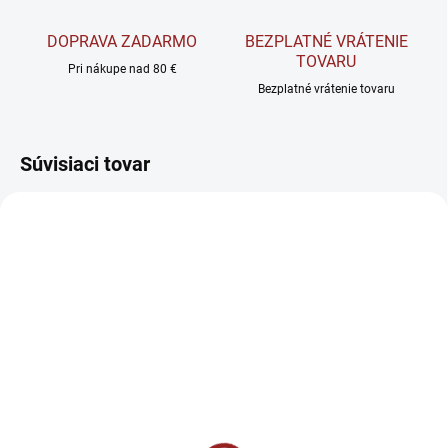
DOPRAVA ZADARMO
BEZPLATNÉ VRÁTENIE
TOVARU
Pri nákupe nad 80 €
Bezplatné vrátenie tovaru
Súvisiaci tovar
AKCIA
SKLADOM
SKLADOM
Performance Epigenetic
NEOHACK ImmunoPRO+
Complex - Komplex
- Podpora imunity a
antioxidantov 60 kapsúl