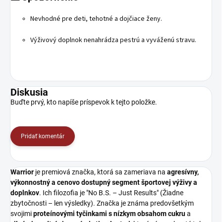
Nevhodné pre deti, tehotné a dojčiace ženy.
Výživový doplnok nenahrádza pestrú a vyváženú stravu.
Diskusia
Buďte prvý, kto napíše príspevok k tejto položke.
Pridať komentár
Warrior
je premiová značka, ktorá sa zameriava na
agresívny,
výkonnostný a cenovo dostupný segment športovej výživy a
doplnkov
. Ich filozofia je "No B.S. – Just Results" (Žiadne
zbytočnosti – len výsledky). Značka je známa predovšetkým
svojimi
proteínovými tyčinkami s nízkym obsahom cukru
a