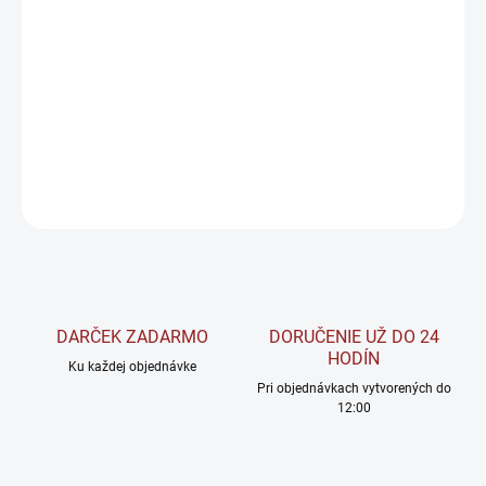
Enzymes Max – tráviace enzýmy
je výživový doplnok určený na
podporu trávenia a vstrebávania živín.
Obsahuje patentovanú
zmes tráviacich enzýmov DigeZyme®, ktorá pomáha rozkladať
rôzne zložky potravy.
DETAILNÉ INFORMÁCIE
OPÝTAŤ SA
STRÁŽIŤ
DARČEK ZADARMO
DORUČENIE UŽ DO 24
HODÍN
Ku každej objednávke
Pri objednávkach vytvorených do
12:00