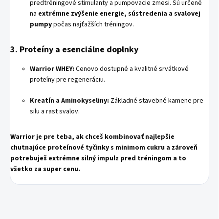
predtréningové stimulanty a pumpovacie zmesi. Sú určené
na
extrémne zvýšenie energie, sústredenia a svalovej
pumpy
počas najťažších tréningov.
3. Proteíny a esenciálne doplnky
Warrior WHEY:
Cenovo dostupné a kvalitné srvátkové
proteíny pre regeneráciu.
Kreatín a Aminokyseliny:
Základné stavebné kamene pre
silu a rast svalov.
Warrior je pre teba, ak chceš kombinovať najlepšie
chutnajúce proteínové tyčinky s minimom cukru a zároveň
potrebuješ extrémne silný impulz pred tréningom a to
všetko za super cenu.