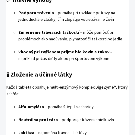
Podpora trávenia
–
pomáha pri rozklade potravy na
jednoduchšie zložky, čím zlepšuje vstrebávanie živín
Zmiernenie tráviacich ťažkostí
–
môže pomôcť pri
problémoch ako nadúvanie, plynatosť či ťažkosti po jedle
Vhodný pri zvýšenom príjme bielkovín a tukov
–
napríklad počas diéty alebo pri športovom výkone
🧪 Zloženie a účinné látky
Každá tableta obsahuje multi-enzýmový komplex DigeZyme®, ktorý
zahŕňa:
Alfa-amyláza
–
pomáha štiepiť sacharidy
Neutrálna proteáza
–
podporuje trávenie bielkovín
Laktáza
–
napomáha tráveniu laktózy