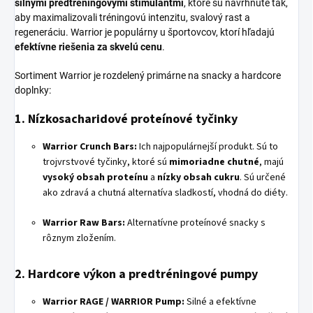
silnými predtréningovými stimulantmi
, ktoré sú navrhnuté tak,
aby maximalizovali tréningovú intenzitu, svalový rast a
regeneráciu. Warrior je populárny u športovcov, ktorí hľadajú
efektívne riešenia za skvelú cenu
.
Sortiment Warrior je rozdelený primárne na snacky a hardcore
doplnky:
1. Nízkosacharidové proteínové tyčinky
Warrior Crunch Bars:
Ich najpopulárnejší produkt. Sú to
trojvrstvové tyčinky, ktoré sú
mimoriadne chutné
, majú
vysoký obsah proteínu
a
nízky obsah cukru
. Sú určené
ako zdravá a chutná alternatíva sladkostí, vhodná do diéty.
Warrior Raw Bars:
Alternatívne proteínové snacky s
rôznym zložením.
2. Hardcore výkon a predtréningové pumpy
Warrior RAGE / WARRIOR Pump:
Silné a efektívne