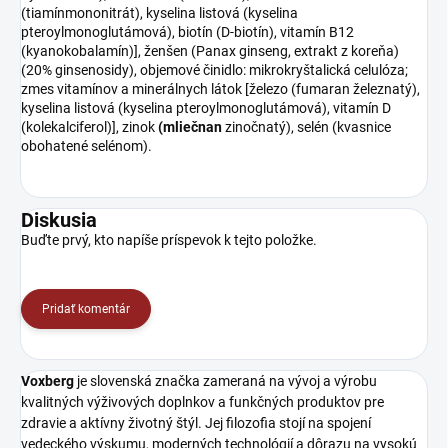
(tiamínmononitrát), kyselina listová (kyselina
pteroylmonoglutámová), biotín (D-biotín), vitamín B12
(kyanokobalamín)], ženšen (Panax ginseng, extrakt z koreňa)
(20% ginsenosidy), objemové činidlo: mikrokryštalická celulóza;
zmes vitamínov a minerálnych látok [železo (fumaran železnatý),
kyselina listová (kyselina pteroylmonoglutámová), vitamín D
(kolekalciferol)], zinok
(mliečnan
zinočnatý), selén (kvasnice
obohatené selénom).
Diskusia
Buďte prvý, kto napíše príspevok k tejto položke.
Pridať komentár
Voxberg
je slovenská značka zameraná na vývoj a výrobu
kvalitných výživových doplnkov a funkčných produktov pre
zdravie a aktívny životný štýl. Jej filozofia stojí na spojení
vedeckého výskumu, moderných technológií a dôrazu na vysokú