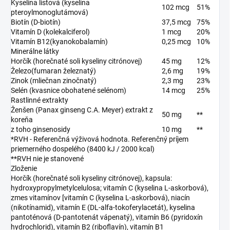
Kyselina listová (kyselina
102 mcg
51%
pteroylmonoglutámová)
Biotín (D-biotín)
37,5 mcg
75%
Vitamín D (kolekalciferol)
1 mcg
20%
Vitamín B12(kyanokobalamín)
0,25 mcg
10%
Minerálne látky
Horčík (horečnaté soli kyseliny citrónovej)
45 mg
12%
Železo(fumaran železnatý)
2,6 mg
19%
Zinok (mliečnan zinočnatý)
2,3 mg
23%
Selén (kvasnice obohatené selénom)
14 mcg
25%
Rastlinné extrakty
Ženšen (Panax ginseng C.A. Meyer) extrakt z
50 mg
**
koreňa
z toho ginsenosidy
10 mg
**
*RVH - Referenčná výživová hodnota. Referenčný príjem
priemerného dospelého (8400 kJ / 2000 kcal)
**RVH nie je stanovené
Zloženie
Horčík (horečnaté soli kyseliny citrónovej), kapsula:
hydroxypropylmetylcelulosa; vitamín C (kyselina L-askorbová),
zmes vitamínov [vitamín C (kyselina L-askorbová), niacín
(nikotínamid), vitamín E (DL-alfa-tokoferylacetát), kyselina
pantoténová (D-pantotenát vápenatý), vitamín B6 (pyridoxín
hydrochlorid), vitamín B2 (riboflavín), vitamín B1