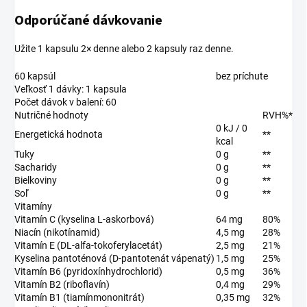
Odporúčané dávkovanie
Užite 1 kapsulu 2× denne alebo 2 kapsuly raz denne.
60 kapsúl
bez príchute
Veľkosť 1 dávky: 1 kapsula
Počet dávok v balení: 60
Nutričné hodnoty
RVH%*
0 kJ / 0
Energetická hodnota
**
kcal
Tuky
0 g
**
Sacharidy
0 g
**
Bielkoviny
0 g
**
Soľ
0 g
**
Vitamíny
Vitamín C (kyselina L-askorbová)
64 mg
80%
Niacín (nikotínamid)
4,5 mg
28%
Vitamín E (DL-alfa-tokoferylacetát)
2,5 mg
21%
Kyselina pantoténová (D-pantotenát vápenatý)
1,5 mg
25%
Vitamín B6 (pyridoxínhydrochlorid)
0,5 mg
36%
Vitamín B2 (riboflavín)
0,4 mg
29%
Vitamín B1 (tiamínmononitrát)
0,35 mg
32%