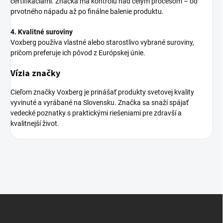
certifikáciami. Značka má kontrolu nad celým procesom – od
prvotného nápadu až po finálne balenie produktu.
4. Kvalitné suroviny
Voxberg používa vlastné alebo starostlivo vybrané suroviny,
pričom preferuje ich pôvod z Európskej únie.
Vízia značky
Cieľom značky Voxberg je prinášať produkty svetovej kvality
vyvinuté a vyrábané na Slovensku. Značka sa snaží spájať
vedecké poznatky s praktickými riešeniami pre zdravší a
kvalitnejší život.
Z
á
p