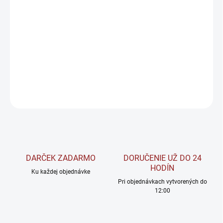
−
+
Pridať do košíka
Voxberg Recover Ease je multivitamínovo-minerálny komplex
obohatený o extrakt zo ženšenu, navrhnutý na podporu
regenerácie a celkovej vitality.
DETAILNÉ INFORMÁCIE
OPÝTAŤ SA
STRÁŽIŤ
DARČEK ZADARMO
DORUČENIE UŽ DO 24
HODÍN
Ku každej objednávke
Pri objednávkach vytvorených do
12:00