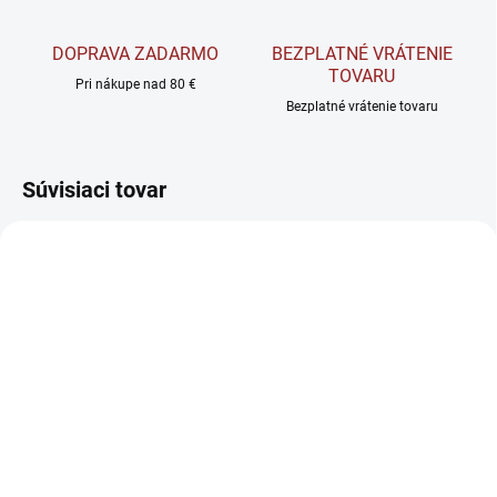
DOPRAVA ZADARMO
BEZPLATNÉ VRÁTENIE
TOVARU
Pri nákupe nad 80 €
Bezplatné vrátenie tovaru
Súvisiaci tovar
NOVINKA
SKLADOM
SKLADOM
Warrior Omega 3 TG
BioMedical Omega 3 -
Premium - Podpora
Rybí olej 100 kapsúl
srdca, mozgu a zraku