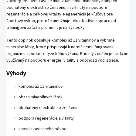
Voxberg Recover Ease je multivitamínovo-minerálny komplex
obohatený o extrakt zo ženšenu, navrhnutý na podporu
regenerácie a celkovej vitality. Regenerácia je kľúčová pre
športový výkon, pretože umožňuje telu efektívne spracovať
tréningovú záťaž a premeniť ju na výsledky.
Tento doplnok obsahuje komplex až 11 vitamínov a vybrané
minerálne látky, ktoré prispievajú k normálnemu fungovaniu
organizmu a podpore fyzického výkonu. Pridaný ženšen je tradične
využívaný na podporu energie, vitality a odolnosti voči stresu.
Výhody
komplex až 11 vitamínov
obsah minerálnych látok
obohatený o extrakt zo ženšenu
podpora regenerácie a vitality
kapsula rastlinného pôvodu