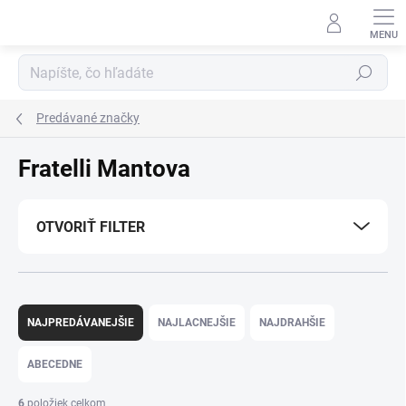
Prejsť
na
obsah
Hľadať
Predávané značky
Fratelli Mantova
OTVORIŤ FILTER
R
a
NAJPREDÁVANEJŠIE
NAJLACNEJŠIE
NAJDRAHŠIE
d
e
ABECEDNE
n
i
6
položiek celkom