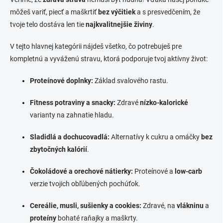
môžeš variť, piecť a maškrtiť
bez výčitiek
a s presvedčením, že
tvoje telo dostáva len tie
najkvalitnejšie živiny
.
V tejto hlavnej kategórii nájdeš všetko, čo potrebuješ pre
kompletnú a vyváženú stravu, ktorá podporuje tvoj aktívny život:
Proteínové doplnky:
Základ svalového rastu.
Fitness potraviny a snacky:
Zdravé
nízko-kalorické
varianty na zahnatie hladu.
Sladidlá a dochucovadlá:
Alternatívy k cukru a omáčky
bez
zbytočných kalórií
.
Čokoládové a orechové nátierky:
Proteínové a
low-carb
verzie tvojich obľúbených pochúťok.
Cereálie, musli, sušienky a cookies:
Zdravé, na
vlákninu
a
proteíny
bohaté raňajky a maškrty.