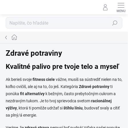
Prejsť
na
obsah
Hľadať
Domov
Zdravé potraviny
Kvalitné palivo pre tvoje telo a myseľ
Ak berieš svoje
fitness ciele
vážne, musíš sa sústrediť nielen na to,
koľko cvičíš, ale aj na to, čo ješ. Kategória
Zdravé potraviny
ti
ponúka
fit alternatívy
k bežným, často prebytočným cukrom a
nezdravým tukom. Je to tvoj sprievodca svetom
racionálnej
výživy
, ktorá ti pomôže udržať si
štíhlu líniu
, budovať svaly a cítiť
sa plný/á energie.
Veríme, že
zdravá strava
nemusí byť nudná! Vďaka našej ponuke