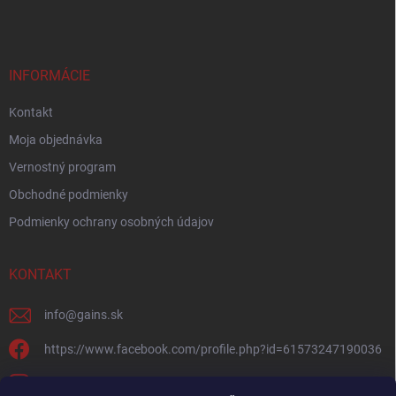
INFORMÁCIE
Kontakt
Moja objednávka
Vernostný program
Obchodné podmienky
Podmienky ochrany osobných údajov
KONTAKT
info
@
gains.sk
https://www.facebook.com/profile.php?id=61573247190036
gains.sk?igsh=ymywandradhtandz