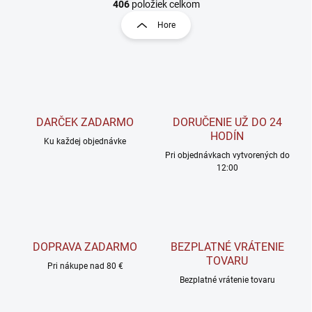
v
t
406
položiek celkom
l
r
Hore
á
á
d
n
a
k
c
o
i
e
v
p
a
r
DARČEK ZADARMO
DORUČENIE UŽ DO 24
n
v
HODÍN
i
Ku každej objednávke
k
Pri objednávkach vytvorených do
e
y
12:00
v
ý
p
i
s
u
DOPRAVA ZADARMO
BEZPLATNÉ VRÁTENIE
TOVARU
Pri nákupe nad 80 €
Bezplatné vrátenie tovaru