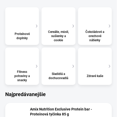
Cereálie, müsli,
Čokoládové a
Proteínové
sušienky a
orechové
doplnky
cookie
nátierky
Fitness
Sladidlá a
potraviny a
Zdravé kaše
dochucovadlá
snacky
Najpredávanejšie
Amix Nutrition Exclusive Protein bar -
Proteínová tyčinka 85 g