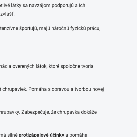
tlivé látky sa navzájom podporujú a ich
zvlášť.
intenzívne športujú, majú náročnú fyzickú prácu,
ácia overených látok, ktoré spoločne tvoria
 chrupaviek. Pomáha s opravou a tvorbou novej
hrupavky. Zabezpečuje, že chrupavka dokáže
 má silné
protizápalové účinky
a pomáha