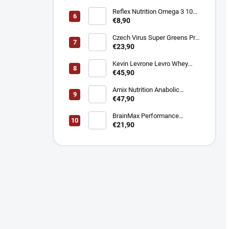
90 kapsúl
Reflex Nutrition Omega 3 1000
mg - EPA a DHA pre srdce,
€8,90
mozog a zrak 90 kapsúl
Czech Virus Super Greens Pro
- Podpora vitality a detoxikácie
€23,90
360 g
Kevin Levrone Levro Whey
Supreme - Srvátkový proteín
€45,90
2000 g
Amix Nutrition Anabolic
Monster Beef - Hovädzí
€47,90
proteín 2200 g
BrainMax Performance
Magnesium 1000 mg Hořčík +
€21,90
Vitamín B6 100 kapsúl