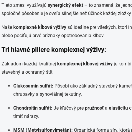
Tieto zmesi využívajú
synergický efekt
– to znamená, že jedno
spoločné pôsobenie je oveľa silnejšie než účinok každej zložky 
Naše
komplexné kĺbové výživy
sú ideálne pre všetkých, ktorí 
alebo pociťujú prvé príznaky opotrebovania kĺbov.
Tri hlavné piliere komplexnej výživy:
Základom každej kvalitnej
komplexnej kĺbovej výživy
je kombin
stavebný a ochranný štít:
Glukosamín sulfát:
Pôsobí ako základný stavebný kameň
chrupavky a synoviálnej tekutiny.
Chondroitín sulfát:
Je kľúčový pre
pružnosť
a
elasticitu
c
tlmiť nárazy.
MSM (Metylsulfonylmetán):
Organická forma síry, ktorá