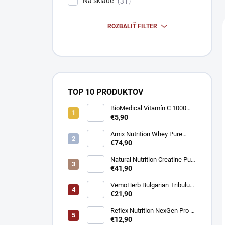
Na sklade
31
ROZBALIŤ FILTER
TOP 10 PRODUKTOV
BioMedical Vitamín C 1000
mg - Podpora imunity 100
€5,90
tabliet
Amix Nutrition Whey Pure
Fusion Protein - Srvátkový
€74,90
proteín CFM® 2300g
Natural Nutrition Creatine Pure
Creapure® – Čistý kreatín
€41,90
monohydrát 1 kg
VemoHerb Bulgarian Tribulus
- Testosterón booster 90
€21,90
kapsúl
Reflex Nutrition NexGen Pro -
Prémiový komplex pre imunitu
€12,90