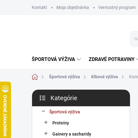
Prejsť
Kontakt
Moja objednávka
Vernostný program
na
obsah
ŠPORTOVÁ VÝŽIVA
ZDRAVÉ POTRAVINY
Domov
Športová výživa
Klbová výživa
Komp
B
Kategórie
o
Preskočiť
č
kategórie
n
Športová výživa
ý
Proteíny
p
a
Gainery a sacharidy