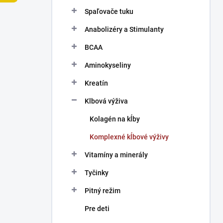
n
Spaľovače tuku
e
l
Anabolizéry a Stimulanty
BCAA
Aminokyseliny
Kreatín
Klbová výživa
Kolagén na kĺby
Komplexné kĺbové výživy
Vitamíny a minerály
Tyčinky
Pitný režim
Pre deti