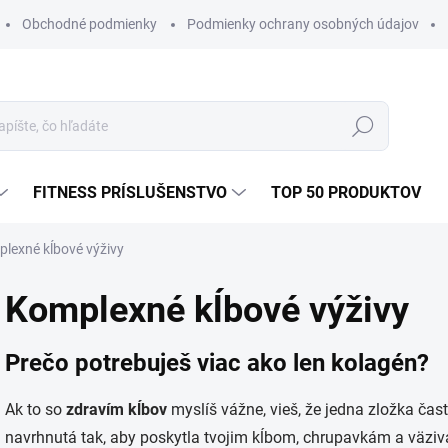
Obchodné podmienky
Podmienky ochrany osobných údajov
Hľadať
FITNESS PRÍSLUŠENSTVO
TOP 50 PRODUKTOV
lexné kĺbové výživy
Komplexné kĺbové výživy
Prečo potrebuješ viac ako len kolagén?
Ak to so
zdravím kĺbov
myslíš vážne, vieš, že jedna zložka čas
navrhnutá tak, aby poskytla tvojim kĺbom, chrupavkám a väziv