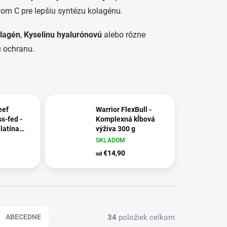
nom C pre lepšiu syntézu kolagénu.
lagén
,
Kyselinu hyalurónovú
alebo rôzne
 ochranu.
eef
Warrior FlexBull -
s-fed -
Komplexná kĺbová
latína
výživa 300 g
SKLADOM
€14,90
od
34
položiek celkom
ABECEDNE