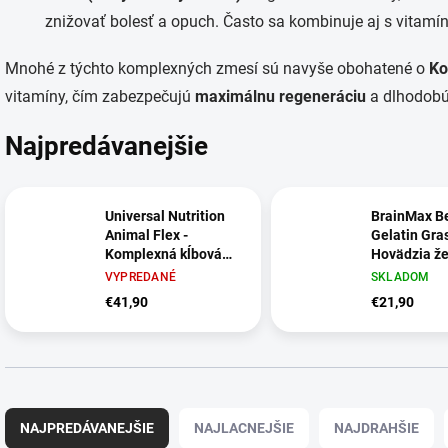
znižovať bolesť a opuch. Často sa kombinuje aj s vitamí
Mnohé z týchto komplexných zmesí sú navyše obohatené o
Ko
vitamíny, čím zabezpečujú
maximálnu regeneráciu
a dlhodobú
Najpredávanejšie
Universal Nutrition
BrainMax B
Animal Flex -
Gelatin Gras
Komplexná kĺbová
Hovädzia že
výživa 44 balíčkov
500g
VYPREDANÉ
SKLADOM
€41,90
€21,90
R
a
NAJPREDÁVANEJŠIE
NAJLACNEJŠIE
NAJDRAHŠIE
d