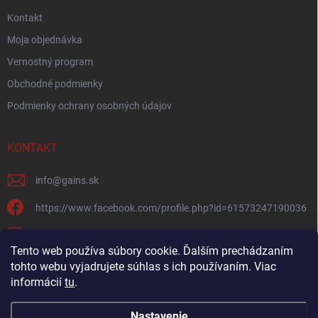
Kontakt
Moja objednávka
Vernostný program
Obchodné podmienky
Podmienky ochrany osobných údajov
KONTAKT
info
@
gains.sk
https://www.facebook.com/profile.php?id=61573247190036
gains.sk?igsh=ymywandradhtandz
Tento web používa súbory cookie. Ďalším prechádzaním
tohto webu vyjadrujete súhlas s ich používaním. Viac
informácií
tu
.
Nastavenie