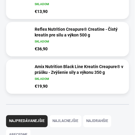
SKLADOM
€13,90
Reflex Nutrition Creapure® Creatine - Čistý
kreatín pre silu a výkon 500 g
SKLADOM
€36,90
Amix Nutrition Black Line Kreatín Creapure® v
prášku - Zvýšenie sily a výkonu 350 g
SKLADOM
€19,90
R
a
NAJPREDÁVANEJŠIE
NAJLACNEJŠIE
NAJDRAHŠIE
d
e
ABECEDNE