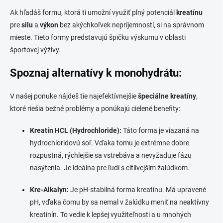
Ak hľadáš formu, ktorá ti umožní využiť plný potenciál
kreatínu
pre
silu
a
výkon
bez akýchkoľvek nepríjemností, si na správnom
mieste. Tieto formy predstavujú špičku výskumu v oblasti
športovej výživy.
Spoznaj alternatívy k monohydrátu:
V našej ponuke nájdeš tie najefektívnejšie
špeciálne kreatíny
,
ktoré riešia bežné problémy a ponúkajú cielené benefity:
Kreatín HCL (Hydrochloride):
Táto forma je viazaná na
hydrochloridovú soľ. Vďaka tomu je extrémne dobre
rozpustná, rýchlejšie sa vstrebáva a nevyžaduje fázu
nasýtenia. Je ideálna pre ľudí s citlivejším žalúdkom.
Kre-Alkalyn:
Je pH-stabilná forma kreatínu. Má upravené
pH, vďaka čomu by sa nemal v žalúdku meniť na neaktívny
kreatinín. To vedie k lepšej využiteľnosti a u mnohých