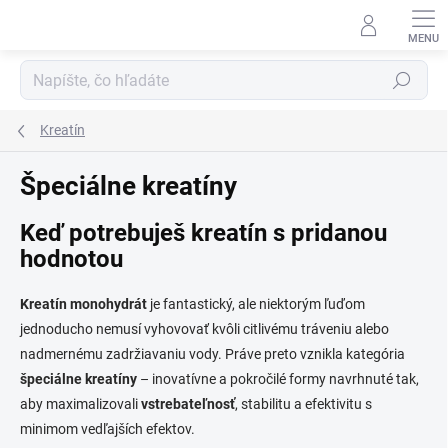
Prejsť
na
obsah
Hľadať
Kreatín
Špeciálne kreatíny
Keď potrebuješ kreatín s pridanou
hodnotou
Kreatín monohydrát
je fantastický, ale niektorým ľuďom
jednoducho nemusí vyhovovať kvôli citlivému tráveniu alebo
nadmernému zadržiavaniu vody. Práve preto vznikla kategória
špeciálne kreatíny
– inovatívne a pokročilé formy navrhnuté tak,
aby maximalizovali
vstrebateľnosť
, stabilitu a efektivitu s
minimom vedľajších efektov.