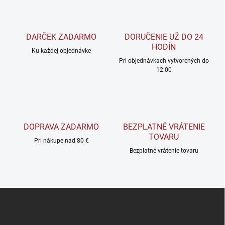
o
i
e
v
p
a
r
DARČEK ZADARMO
DORUČENIE UŽ DO 24
n
v
HODÍN
i
Ku každej objednávke
k
Pri objednávkach vytvorených do
e
y
12:00
v
ý
p
i
s
u
DOPRAVA ZADARMO
BEZPLATNÉ VRÁTENIE
TOVARU
Pri nákupe nad 80 €
Bezplatné vrátenie tovaru
Z
á
p