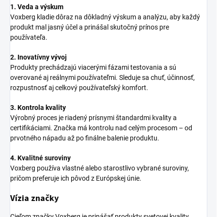
1. Veda a výskum
Voxberg kladie dôraz na dôkladný výskum a analýzu, aby každý
produkt mal jasný účel a prinášal skutočný prínos pre
používateľa.
2. Inovatívny vývoj
Produkty prechádzajú viacerými fázami testovania a sú
overované aj reálnymi používateľmi. Sleduje sa chuť, účinnosť,
rozpustnosť aj celkový používateľský komfort.
3. Kontrola kvality
Výrobný proces je riadený prísnymi štandardmi kvality a
certifikáciami. Značka má kontrolu nad celým procesom – od
prvotného nápadu až po finálne balenie produktu.
4. Kvalitné suroviny
Voxberg používa vlastné alebo starostlivo vybrané suroviny,
pričom preferuje ich pôvod z Európskej únie.
Vízia značky
Cieľom značky Voxberg je prinášať produkty svetovej kvality