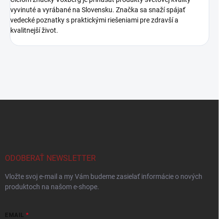
vyvinuté a vyrábané na Slovensku. Značka sa snaží spájať
vedecké poznatky s praktickými riešeniami pre zdravší a
kvalitnejší život.
Z
á
p
ä
t
i
ODOBERAŤ NEWSLETTER
e
Vložte svoj e-mail a my Vám budeme zasielať informácie o nových
produktoch na našom e-shope.
EMAIL