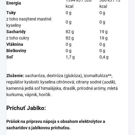
Energia
kcal
kcal
Tuky
0 g
0 g
z toho nasýtené mastné
0 g
0 g
kyseliny
Sacharidy
82 g
19 g
z toho cukry
82 g
19 g
Vláknina
0 g
0 g
Bielkoviny
0 g
0 g
Soľ
1,7 g
0,4 g
Zloženie:
sacharóza, dextróza (glukóza), izomaltulóza**,
regulátor kyslosti: kyselina citrónová; citrany sodné (
sodík
),
kamenná jedlá soľ himalájska, draslík, prírodné arómy, mletá
kurkuma, vápnik, horčík.
Príchuť Jablko:
Prášok na prípravu nápoja s obsahom elektrolytov a
sacharidov s jablkovou príchuťou.