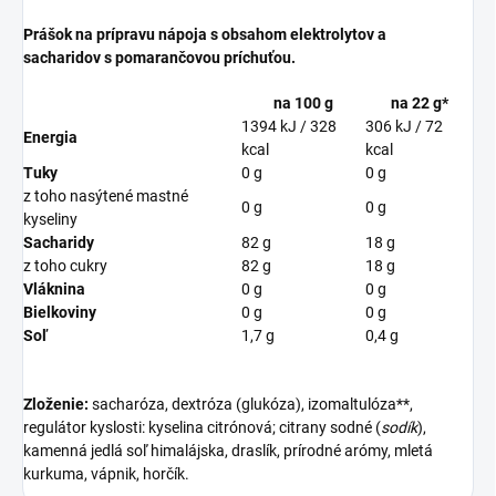
Prášok na prípravu nápoja s obsahom elektrolytov a
sacharidov s pomarančovou príchuťou.
na 100 g
na 22 g
*
1394 kJ / 328
306 kJ / 72
Energia
kcal
kcal
Tuky
0 g
0 g
z toho nasýtené mastné
0 g
0 g
kyseliny
Sacharidy
82 g
18 g
z toho cukry
82 g
18 g
Vláknina
0 g
0 g
Bielkoviny
0 g
0 g
Soľ
1,7 g
0,4 g
Zloženie:
sacharóza, dextróza (glukóza), izomaltulóza**,
regulátor kyslosti: kyselina citrónová; citrany sodné (
sodík
),
kamenná jedlá soľ himalájska, draslík, prírodné arómy, mletá
kurkuma, vápnik, horčík.