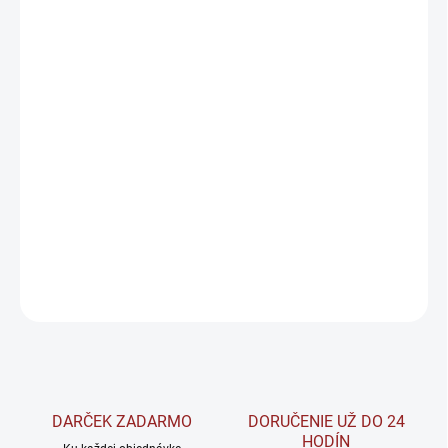
PRÍCHUŤ
MÔŽEME DORUČIŤ DO:
ZVOĽTE VARIANT
−
+
Pridať do košíka
Hydro Pro
je pokročilý iónový nápoj vyvinutý pre športovcov a
aktívnych ľudí, ktorí chcú maximalizovať svoj výkon a urýchliť
regeneráciu po náročnom tréningu.
DETAILNÉ INFORMÁCIE
OPÝTAŤ SA
STRÁŽIŤ
DARČEK ZADARMO
DORUČENIE UŽ DO 24
HODÍN