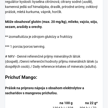
regulátor kyslosti: kyselina citrónová; citrany sodné (
sodík
),
kamenná jedlá soľ himalájska, draslík, prírodné arómy, cviklový
prášok, mletá kurkuma, vápnik, horčík.
Môže obsahovať glutén (max. 20 mg/kg), mlieko, vajcia, sóju,
sezam, arašidy a orechy.
** izomaltulóza je zdrojom glukózy a fruktózy.
*** 1 porcia/porce/serving.
#
NRV - Denné referenčné príjmy minerálnych látok
(dospelí)./Denní referenční hodnoty příjmu minerálních látek (u
dospělých osob)./
Daily reference intakes of minerals (adults).
Príchuť Mango:
Prášok na prípravu nápoja s obsahom elektrolytov a
sacharidov s mangovou príchuťou.
na 100 g
na 22 g
*
1394 kJ / 328
306 kJ / 72