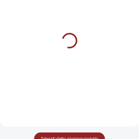
SKLADOM
SKLADOM
Natural Nutrition NAC (N-
Gains poukážky
acetyl L-cysteín) -
Antioxidant 90 kapsúl
€30
od
€7,90
Detail
Do košíka
Hľadáte darček, ktorý zaručene
poteší? Darujte voľnosť výberu!
NAC (N-acetyl L-cysteín) je
Naša darčeková poukážka
aminokyselinový derivát
umožní obdarovanému vybrať si
dostupný v praktickej kapsulovej
presne to, čo chce.
forme. Každá kapsula obsahuje
500 mg N-acetyl L-cysteínu.
Zobraziť všetky súvisiace produkty