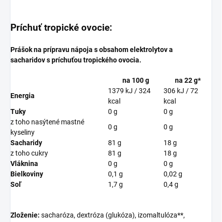
Príchuť tropické ovocie:
Prášok na prípravu nápoja s obsahom elektrolytov a
sacharidov s príchuťou tropického ovocia.
na 100 g
na 22 g
*
1379 kJ / 324
306 kJ / 72
Energia
kcal
kcal
Tuky
0 g
0 g
z toho nasýtené mastné
0 g
0 g
kyseliny
Sacharidy
81 g
18 g
z toho cukry
81 g
18 g
Vláknina
0 g
0 g
Bielkoviny
0,1 g
0,02 g
Soľ
1,7 g
0,4 g
Zloženie:
sacharóza, dextróza (glukóza), izomaltulóza**,