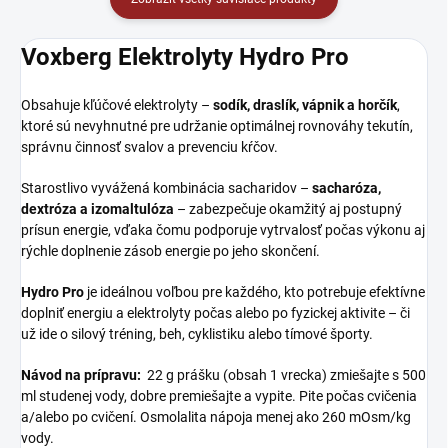
Voxberg Elektrolyty Hydro Pro
Obsahuje kľúčové elektrolyty –
sodík, draslík, vápnik a horčík
,
ktoré sú nevyhnutné pre udržanie optimálnej rovnováhy tekutín,
správnu činnosť svalov a prevenciu kŕčov.
Starostlivo vyvážená kombinácia sacharidov –
sacharóza,
dextróza a izomaltulóza
– zabezpečuje okamžitý aj postupný
prísun energie, vďaka čomu podporuje vytrvalosť počas výkonu aj
rýchle doplnenie zásob energie po jeho skončení.
Hydro Pro
je ideálnou voľbou pre každého, kto potrebuje efektívne
doplniť energiu a elektrolyty počas alebo po fyzickej aktivite – či
už ide o silový tréning, beh, cyklistiku alebo tímové športy.
Návod na prípravu:
22 g prášku (obsah 1 vrecka) zmiešajte s 500
ml studenej vody, dobre premiešajte a vypite. Pite počas cvičenia
a/alebo po cvičení. Osmolalita nápoja menej ako 260 mOsm/kg
vody.