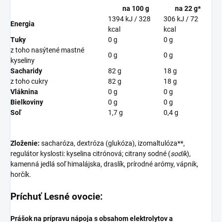
na 100 g
na 22 g
*
1394 kJ / 328
306 kJ / 72
Energia
kcal
kcal
Tuky
0 g
0 g
z toho nasýtené mastné
0 g
0 g
kyseliny
Sacharidy
82 g
18 g
z toho cukry
82 g
18 g
Vláknina
0 g
0 g
Bielkoviny
0 g
0 g
Soľ
1,7 g
0,4 g
Zloženie:
sacharóza, dextróza (glukóza), izomaltulóza**,
regulátor kyslosti: kyselina citrónová; citrany sodné (
sodík
),
kamenná jedlá soľ himalájska, draslík, prírodné arómy, vápnik,
horčík.
Príchuť Lesné ovocie:
Prášok na prípravu nápoja s obsahom elektrolytov a