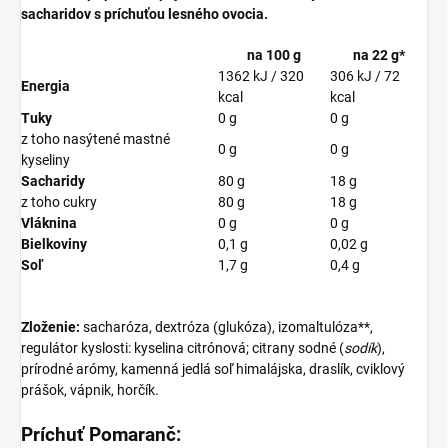
sacharidov s príchuťou lesného ovocia.
na 100 g
na 22 g
*
1362 kJ / 320
306 kJ / 72
Energia
kcal
kcal
Tuky
0 g
0 g
z toho nasýtené mastné
0 g
0 g
kyseliny
Sacharidy
80 g
18 g
z toho cukry
80 g
18 g
Vláknina
0 g
0 g
Bielkoviny
0,1 g
0,02 g
Soľ
1,7 g
0,4 g
Zloženie:
sacharóza, dextróza (glukóza), izomaltulóza**,
regulátor kyslosti: kyselina citrónová; citrany sodné (
sodík
),
prírodné arómy, kamenná jedlá soľ himalájska, draslík, cviklový
prášok, vápnik, horčík.
Príchuť Pomaranč: