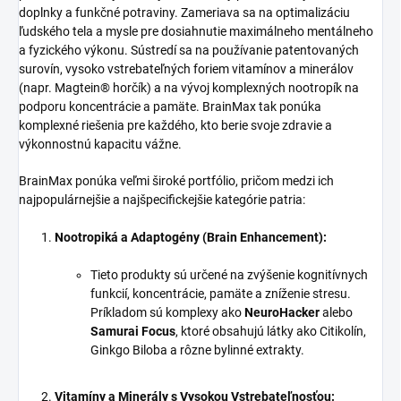
doplnky a funkčné potraviny. Zameriava sa na optimalizáciu
ľudského tela a mysle pre dosiahnutie maximálneho mentálneho
a fyzického výkonu. Sústredí sa na používanie patentovaných
surovín, vysoko vstrebateľných foriem vitamínov a minerálov
(napr. Magtein® horčík) a na vývoj komplexných nootropík na
podporu koncentrácie a pamäte. BrainMax tak ponúka
komplexné riešenia pre každého, kto berie svoje zdravie a
výkonnostnú kapacitu vážne.
BrainMax ponúka veľmi široké portfólio, pričom medzi ich
najpopulárnejšie a najšpecifickejšie kategórie patria:
Nootropiká a Adaptogény (Brain Enhancement):
Tieto produkty sú určené na zvýšenie kognitívnych
funkcií, koncentrácie, pamäte a zníženie stresu.
Príkladom sú komplexy ako
NeuroHacker
alebo
Samurai Focus
, ktoré obsahujú látky ako Citikolín,
Ginkgo Biloba a rôzne bylinné extrakty.
Vitamíny a Minerály s Vysokou Vstrebateľnosťou: