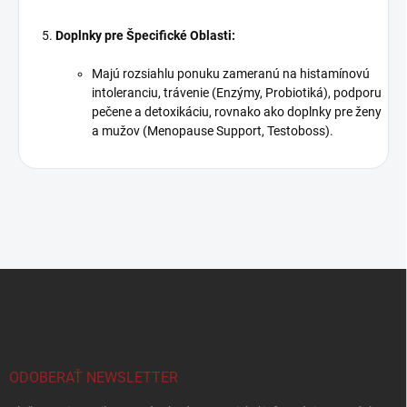
Doplnky pre Špecifické Oblasti:
Majú rozsiahlu ponuku zameranú na histamínovú
intoleranciu, trávenie (Enzýmy, Probiotiká), podporu
pečene a detoxikáciu, rovnako ako doplnky pre ženy
a mužov (Menopause Support, Testoboss).
Z
á
p
ä
t
i
ODOBERAŤ NEWSLETTER
e