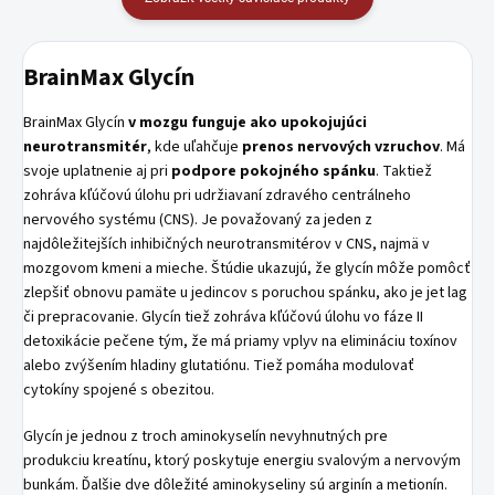
BrainMax Glycín
BrainMax Glycín
v mozgu funguje ako upokojujúci
neurotransmitér
, kde uľahčuje
prenos nervových vzruchov
. Má
svoje uplatnenie aj pri
podpore pokojného spánku
. Taktiež
zohráva kľúčovú úlohu pri udržiavaní zdravého centrálneho
nervového systému (CNS). Je považovaný za jeden z
najdôležitejších inhibičných neurotransmitérov v CNS, najmä v
mozgovom kmeni a mieche. Štúdie ukazujú, že glycín môže pomôcť
zlepšiť obnovu pamäte u jedincov s poruchou spánku, ako je jet lag
či prepracovanie. Glycín tiež zohráva kľúčovú úlohu vo fáze II
detoxikácie pečene tým, že má priamy vplyv na elimináciu toxínov
alebo zvýšením hladiny glutatiónu. Tiež pomáha modulovať
cytokíny spojené s obezitou.
Glycín je jednou z troch aminokyselín nevyhnutných pre
produkciu kreatínu, ktorý poskytuje energiu svalovým a nervovým
bunkám. Ďalšie dve dôležité aminokyseliny sú arginín a metionín.