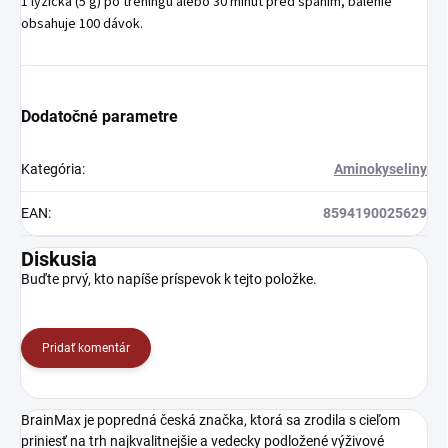
1 lyžička (5 g) po tréningu alebo 30 minút pred spaním, balenie
obsahuje 100 dávok.
Dodatočné parametre
Kategória
:
Aminokyseliny
EAN
:
8594190025629
Diskusia
Buďte prvý, kto napíše príspevok k tejto položke.
Pridať komentár
BrainMax je popredná česká značka, ktorá sa zrodila s cieľom
priniesť na trh najkvalitnejšie a vedecky podložené výživové