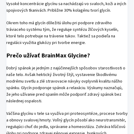
Vysoké koncentrácie glycínu sa nachádzajú vo svaloch, koži a iných
spojivových tkanivách. Približne 30% kolagénu tvorí glycín.
Okrem toho má glycín dôležitú úlohu pri podpore zdravého
tráviaceho systému tým, že reguluje syntézu žlčových kyselín,
ktoré telo potrebuje na trávenie tukov. Taktiež sa podieľa na
regulácii využitia glukózy pri tvorbe energie.
Prečo užívať BrainMax Glycine?
Dobrý spánok je jedným z najúčinnejších spôsobov starostlivosti o
naše telo. Avšak hektický životný štýl, vystavenie škodlivému
modrému svetlu a zlé stravovacie návyky ovplyvnili kvalitu nášho
spánku. Glycín podporuje spánok a relaxáciu. Výskumy naznačujú,
že jeho užívanie pred spaním môže podporiť zdravý spánok bez
následnej ospalosti.
Väčšina glycínu v tele sa využíva pri proteosyntéze, procese tvorby
a obnovy svalovej hmoty. Voľný glycín pôsobí ako neurotransmitér,
regulujúci chuť do jedla, správanie a homeostázu. Zohráva kľúčovú
úlohu pri podpore zdravej génovej expresie, bunkových