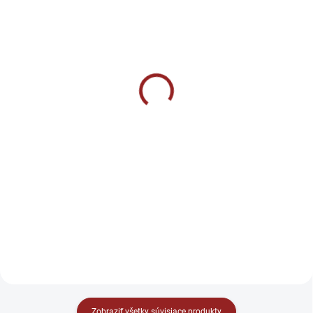
SKLADOM
SKLADOM
Natural Nutrition NAC (N-
BrainMax Magnesium
acetyl L-cysteín) -
Shot - Magnézium citrát
Antioxidant 90 kapsúl
+ B-komplex 60 ml
€7,90
€1,25
Do košíka
Do košíka
NAC (N-acetyl L-cysteín) je
aminokyselinový derivát
Rýchla a účinná dávka horčíka v
dostupný v praktickej kapsulovej
dobře vstrebateľnej citrátovej
forme. Každá kapsula obsahuje
forme, doplnená kľúčovými
500 mg N-acetyl L-cysteínu.
vitamínmi skupiny B. Osviežujúca
citrónová chuť a praktické balenie
z neho robia...
Zobraziť všetky súvisiace produkty