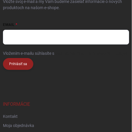
Vložte svoj e-mail a my Vám budeme zasielať informácie o nových
produktoch na našom e-shope.
EMAIL
Vložením e-mailu súhlasíte s
podmienkami ochrany osobných údajov
Prihlásiť sa
INFORMÁCIE
Kontakt
Moja objednávka