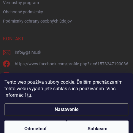
Vernostný program
Obchodné podmienky
Podmienky ochrany osobných údajov
KONTAKT
info
@
gains.sk
https://www.facebook.com/profile.php?id=61573247190036
gains.sk?igsh=ymywandradhtandz
Tento web používa súbory cookie. Ďalším prechádzaním
tohto webu vyjadrujete súhlas s ich používaním. Viac
informácií
tu
.
Nastavenie
Copyright 2026
Gains.sk
. Všetky práva vyhradené.
Upraviť nastavenie
cookies
Odmietnuť
Súhlasím