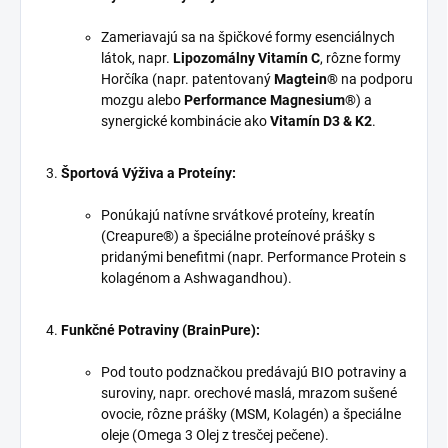
Zameriavajú sa na špičkové formy esenciálnych
látok, napr.
Lipozomálny Vitamín C
, rôzne formy
Horčíka (napr. patentovaný
Magtein®
na podporu
mozgu alebo
Performance Magnesium®
) a
synergické kombinácie ako
Vitamín D3 & K2
.
Športová Výživa a Proteíny:
Ponúkajú natívne srvátkové proteíny, kreatín
(Creapure®) a špeciálne proteínové prášky s
pridanými benefitmi (napr. Performance Protein s
kolagénom a Ashwagandhou).
Funkčné Potraviny (BrainPure):
Pod touto podznačkou predávajú BIO potraviny a
suroviny, napr. orechové maslá, mrazom sušené
ovocie, rôzne prášky (MSM, Kolagén) a špeciálne
oleje (Omega 3 Olej z tresčej pečene).