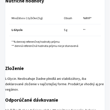
Nutričné hodnoty
Množstvo v 1 lyžičke (5 g)
Obsah
%RHP*
L-Glycín
5 g
**
* % dennej referenčnej hodnoty príjmu
** denná referenčná hodnota príjmu nie je stanovená
Zloženie
L-Glycin. Neobsahuje žiadne plnidlá ani stabilizátory, iba
deklarované zloženie v najčistejšej forme. Produkt je vhodný aj pre
vegánov.
Odporúčané dávkovanie