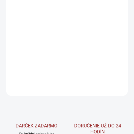
DORUČIŤ DO:
10.8.2026
−
+
Pridať do košíka
BrainMax Glycín je síce neesenciálna aminokyselina, ktorá je
nevyhnutná pre veľmi dôležité procesy
akými sú
produkcia
glutatiónu
,
DNA
,
kreatínu
,
žlče
,
hemoglobínu
a vlastne
skoro
väčšiny proteínov v našom tele
.
DETAILNÉ INFORMÁCIE
OPÝTAŤ SA
STRÁŽIŤ
DARČEK ZADARMO
DORUČENIE UŽ DO 24
HODÍN