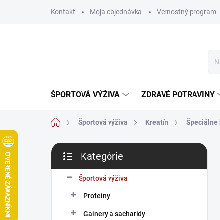
Prejsť
Kontakt
Moja objednávka
Vernostný program
na
obsah
ŠPORTOVÁ VÝŽIVA
ZDRAVÉ POTRAVINY
Domov
Športová výživa
Kreatín
Špeciálne 
B
Kategórie
o
Preskočiť
č
kategórie
n
Športová výživa
ý
Proteíny
p
a
Gainery a sacharidy