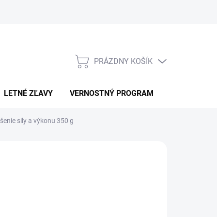
PRÁZDNY KOŠÍK
NÁKUPNÝ
KOŠÍK
LETNÉ ZĽAVY
VERNOSTNÝ PROGRAM
KONTAKT
šenie sily a výkonu 350 g
MIX NUTRITION
9,90
otková
ĽTE VARIANT
: