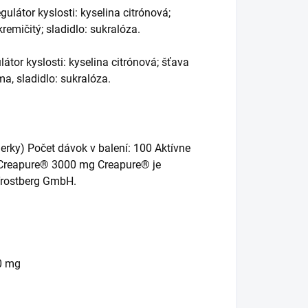
ulátor kyslosti: kyselina citrónová;
remičitý; sladidlo: sukralóza.
átor kyslosti: kyselina citrónová; šťava
ma, sladidlo: sukralóza.
rky) Počet dávok v balení: 100 Aktívne
 Creapure® 3000 mg Creapure® je
Trostberg GmbH.
0 mg