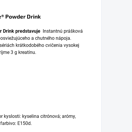
bsahuje kľúčové...
svaloch,...
re® Powder Drink
r Drink predstavuje
Instantnú prášková
osviežujúceho a chutného nápoja.
 sériách krátkodobého cvičenia vysokej
íjme 3 g kreatínu.
r kyslosti: kyselina citrónová; arómy,
 farbivo: E150d.