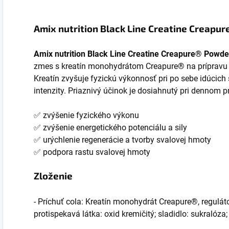
o
Amix nutrition Black Line Creatine Creapu
Amix nutrition Black Line Creatine Creapure® Powde
zmes s kreatín monohydrátom Creapure® na prípravu 
Kreatín zvyšuje fyzickú výkonnosť pri po sebe idúcich
intenzity. Priaznivý účinok je dosiahnutý pri dennom pr
✅ zvýšenie fyzického výkonu
✅ zvýšenie energetického potenciálu a sily
✅ urýchlenie regenerácie a tvorby svalovej hmoty
✅ podpora rastu svalovej hmoty
Zloženie
- Príchuť cola: Kreatín monohydrát Creapure®, reguláto
protispekavá látka: oxid kremičitý; sladidlo: sukralóza;