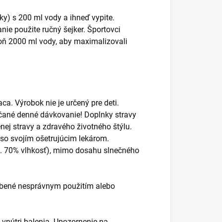
y) s 200 ml vody a ihneď vypite.
nie použite ručný šejker. Športovci
oň 2000 ml vody, aby maximalizovali
ca. Výrobok nie je určený pre deti.
čané denné dávkovanie! Doplnky stravy
ej stravy a zdravého životného štýlu.
 so svojím ošetrujúcim lekárom.
ax. 70% vlhkosť), mimo dosahu slnečného
obené nesprávnym použitím alebo
útri balenia. Upozornenie na