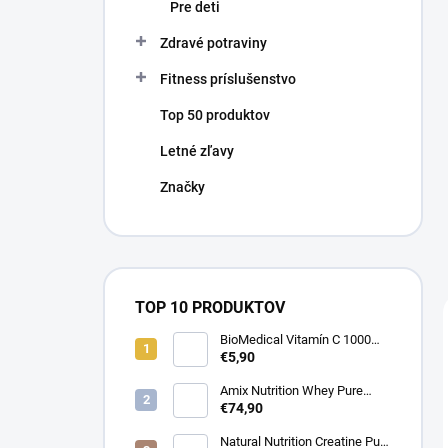
Pre deti
Zdravé potraviny
Fitness príslušenstvo
Top 50 produktov
Letné zľavy
Značky
TOP 10 PRODUKTOV
BioMedical Vitamín C 1000
mg - Podpora imunity 100
€5,90
tabliet
Amix Nutrition Whey Pure
Fusion Protein - Srvátkový
€74,90
proteín CFM® 2300g
Natural Nutrition Creatine Pure