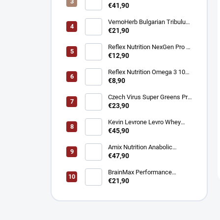
Creapure® – Čistý kreatín
€41,90
monohydrát 1 kg
VemoHerb Bulgarian Tribulus
- Testosterón booster 90
€21,90
kapsúl
Reflex Nutrition NexGen Pro -
Prémiový komplex pre imunitu
€12,90
90 kapsúl
Reflex Nutrition Omega 3 1000
mg - EPA a DHA pre srdce,
€8,90
mozog a zrak 90 kapsúl
Czech Virus Super Greens Pro
- Podpora vitality a detoxikácie
€23,90
360 g
Kevin Levrone Levro Whey
Supreme - Srvátkový proteín
€45,90
2000 g
Amix Nutrition Anabolic
Monster Beef - Hovädzí
€47,90
proteín 2200 g
BrainMax Performance
Magnesium 1000 mg Hořčík +
€21,90
Vitamín B6 100 kapsúl