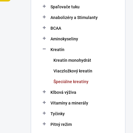
n
Spaľovače tuku
e
l
Anabolizéry a Stimulanty
BCAA
Aminokyseliny
Kreatín
Kreatín monohydrát
Viaczložkový kreatín
Špeciálne kreatíny
Klbová výživa
Vitamíny a minerály
Tyčinky
Pitný režim