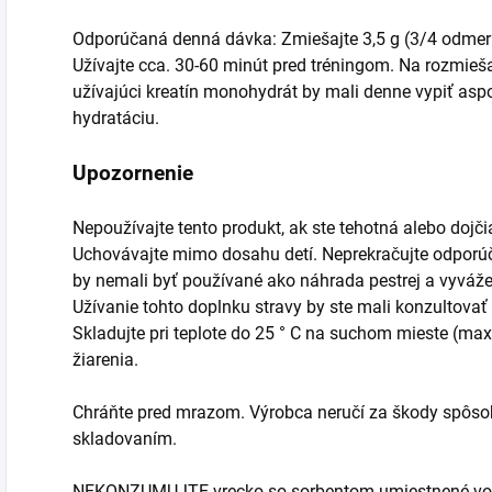
Odporúčaná denná dávka: Zmiešajte 3,5 g (3/4 odmerk
Užívajte cca. 30-60 minút pred tréningom. Na rozmieša
užívajúci kreatín monohydrát by mali denne vypiť asp
hydratáciu.
Upozornenie
Nepoužívajte tento produkt, ak ste tehotná alebo dojčia
Uchovávajte mimo dosahu detí. Neprekračujte odporú
by nemali byť používané ako náhrada pestrej a vyvážen
Užívanie tohto doplnku stravy by ste mali konzultovať
Skladujte pri teplote do 25 ° C na suchom mieste (m
žiarenia.
Chráňte pred mrazom. Výrobca neručí za škody spôs
skladovaním.
NEKONZUMUJTE vrecko so sorbentom umiestnené vo vn