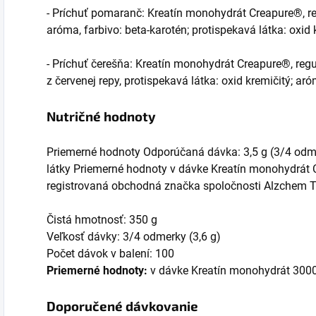
- Príchuť pomaranč: Kreatín monohydrát Creapure®, reg
aróma, farbivo: beta-karotén; protispekavá látka: oxid k
- Príchuť čerešňa: Kreatín monohydrát Creapure®, regul
z červenej repy, protispekavá látka: oxid kremičitý; aró
Nutričné hodnoty
Priemerné hodnoty Odporúčaná dávka: 3,5 g (3/4 odme
látky Priemerné hodnoty v dávke Kreatín monohydrát
registrovaná obchodná značka spoločnosti Alzchem 
Čistá hmotnosť: 350 g
Veľkosť dávky: 3/4 odmerky (3,6 g)
Počet dávok v balení: 100
Priemerné hodnoty:
v dávke Kreatín monohydrát 300
Doporučené dávkovanie