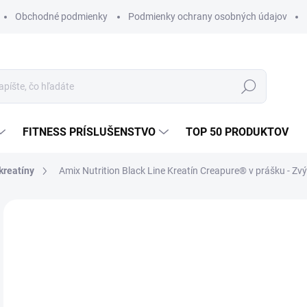
Obchodné podmienky
Podmienky ochrany osobných údajov
Hľadať
FITNESS PRÍSLUŠENSTVO
TOP 50 PRODUKTOV
kreatíny
Amix Nutrition Black Line Kreatín Creapure® v prášku - Zvý
2 hodnotenia
Podrobnosti hodnotenia
ZNAČKA:
A
€1
Jedn
ZVO
cena