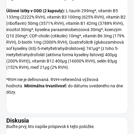
Účinné látky v ODD (2 kapsuly):
L-taurín 299mg*, vitamín B5
133mg (2222% RVH), vitamín B3 100mg (625% RVH), vitamín B2
(riboflavín) 50mg (3571% RVH), vitamín B1 42mg (3788% RVH),
inozitol 30mg*, kyselina paraaminobenzoová 30mg*, koenzým
Q10 20mg*, CDP-cholín (citikolín) 10mg*, vitamín B6 3mg (179%
RVH), D-biotín 1mg (2000% RVH), Quatrefolic® (glukozamínová
soľ kyseliny (6S)-5-metyltetrahydrolistovej) 741μg* (z toho 5-
metyltetrahydrofolát (aktívna forma kyseliny listovej) 400μg
(200% RVH)), vitamín B12 400μg (16000% RVH), selén 83μg
(152% RVH), meď 21μg (2% RVH).
*RVH nie je definovaná. RVH=referenčná výživová
hodnota.
Minimálna trvanlivosť:
do dátumu uvedeného na dne
dózy.
Diskusia
Buďte prvý, kto napíše príspevok k tejto položke.