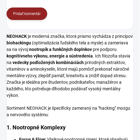
Pridať komentár
NEOHACK
je moderná značka,
ktorá priamo vychádza z princípov
biohackingu
(optimalizácia ľudského tela a mysle) a zameriava
sa na vývoj
nootropík a funkčných doplnkov
pre podporu
kognitívneho výkonu, energie a sústredenia
.
Ich filozofia stavia
na
vedecky podložených kombináciách
prírodných extraktov,
vitamínov a aminokyselín,
ktoré majú pomôcť prekonať náročné
mentálne výzvy,
zlepšiť pamäť,
kreativitu a znížiť dopad stresu.
Značka je ideálna pre študentov,
podnikateľov,
manažérov a
každého,
kto potrebuje dlhodobo podávať vysoký mentálny
výkon.
Sortiment NEOHACK je špecificky zameraný na "hacking" mozgu
a nervového systému:
1. Nootropné Komplexy
Focus & Flow:
Vlajkové nootropné zmesi, ktoré obsahujú