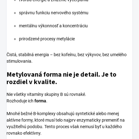
správnu funkciu nervového systému
mentálnu výkonnosť a koncentráciu
prirodzené procesy metylácie
Čistá, stabilná energia – bez kofeínu, bez výkyvov, bez umelého
stimulovania.
Metylovaná forma nie je detail. Je to
rozdiel v kvalite.
Nie všetky vitamíny skupiny B sú rovnaké.
Rozhoduje ich
forma
.
Mnohé bežné B-komplexy obsahujú syntetické alebo menej
aktívne formy, ktoré musí telo najprv enzymaticky premeniť na
využiteľnú podobu. Tento proces však nemusí byť u každého
rovnako efektívny.