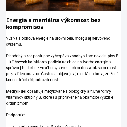
Energia a mentálna výkonnosť bez
kompromisov
Výživa a obnova energie na úrovni tela, mozgu aj nervového
systému.
Dlhodobý stres postupne vyčerpáva zásoby vitamínov skupiny B
– kľúčových kofaktorov podieľajúcich sa na tvorbe energie a
správnej funkcii nervového systému. Ich nedostatok sa nemusí
prejaviť len únavou. Často sa objavuje aj mentálna hmla, znížená
koncentrácia či podráždenosť.
MethylFuel
obsahuje metylované a biologicky aktívne formy
vitamínov skupiny B, ktoré sú pripravené na okamžité využitie
organizmom.
Podporuje:
tvorbu energie a zníženie vyčerpania