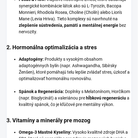
synergické kombinácie látok ako sú L-Tyrozín, Bacopa
Monnieri, Rhodiola Rosea, Choline (Cholín) alebo Lion's
Mane (Levia Hriva). Tieto komplexy sú navrhnuté na
zlepšenie sústredenia, pamäti a mentálnej energie
bez
nervozity.
2. Hormonálna optimalizácia a stres
Adaptogény:
Produkty s vysokým obsahom
adaptogénnych bylín (napr. Ashwagandha, Sibírsky
Ženšen), ktoré pomáhajú telu lepšie zvládať stres, úzkosť a
optimalizovať hormonálnu rovnováhu.
Spánok a Regenerácia:
Doplnky s Melatonínom, Horčíkom
(napr. Bisglycinát) a valeriánou pre
hĺbkovú regeneráciu
a
kvalitný spánok, čo je kľúčové pre mentálny výkon.
3. Vitamíny a minerály pre mozog
Omega-3 Mastné Kyseliny:
Vysoko kvalitné zdroje DHA a