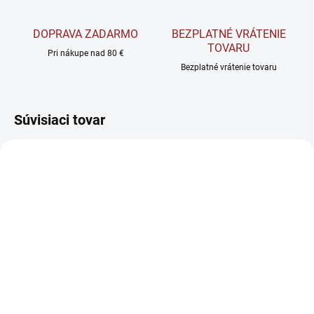
DOPRAVA ZADARMO
BEZPLATNÉ VRÁTENIE
TOVARU
Pri nákupe nad 80 €
Bezplatné vrátenie tovaru
Súvisiaci tovar
SKLADOM
SKLADOM
Reflex Nutrition
BrainMax Liquid Daily
Magnesium Bisglycinate
Minerals - Komplex