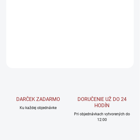
−
+
Pridať do košíka
Vysokokvalitný komplex vitamínov skupiny B navrhnutý na
podporu tvorby energie, zníženie vyčerpania a únavy a správne
fungovanie nervového systému.
DETAILNÉ INFORMÁCIE
OPÝTAŤ SA
STRÁŽIŤ
DARČEK ZADARMO
DORUČENIE UŽ DO 24
HODÍN
Ku každej objednávke
Pri objednávkach vytvorených do
12:00