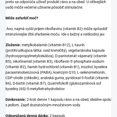
preto sa odporúča užívať produkt ráno a na obed. U citlivejších
osôb môže večerné užívanie pôsobiť stimulačne.
Môže zafarbiť moč?
Áno, najmä vyšší príjem riboflavínu (vitamín B2) môže spôsobiť
intenzívnejšie žlté sfarbenie moču. Ide o bežný a neškodný jav.
Zloženie:
metylkobalamín (vitamín B12), L-taurín
(protihrudkujúca látka: oxid kremičitý), vegetariánska kapsula
(hydroxypropylmetylcelulóza), D-pantotenát vápenatý (vitamín
B5), nikotínamid (vitamín B3), riboflavin-5'-phosphate sodium
(Vitamín B2), tiamín hydrochlorid (vitamín B1), inozitol, kyselina
paraaminobenzoová (PABA), koenzým Q10, L-selenometionín,
CDP-cholín (citikolín), arabská guma, pyridoxal-5-fosfát (vitamín
B6), D-biotín (vitamín B7), Quatrefolic® (glukozamínová soľ
kyseliny (6S)-5-metyltetrahydrolistov
Dávkovanie:
2-krát denne 1 kapsulu ráno a na obed, ideálne spolu
s jedlom. Zapiť dostatočným množstvom vody.
Odporúčaná denná dávka:
2 kapsuly