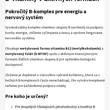
Pokročilý B-komplex pre energiu a
nervový systém
Vysokokvalitný komplex vitamínov skupiny B navrhnutý na podporu
tvorby energie, zníženie vyčerpania a únavy a správne fungovanie
nervového systému.
Obsahuje
metylovanú formu vitamínu B12 (metylkobalamín)
a
metylovaný folát (5-MTHF)
spolu s aktívnymi koenzýmovými
formami ďalších vitamínov skupiny B pre optimálnu biologickú
dostupnosť.
Zloženie je doplnené o starostlivo vybrané kofaktory, ktoré sa v
bežných B-komplexoch často nenachádzajú, čím vytvára komplexné
riešenie pre každodennú podporu vitality.
Pre koho je určený?
Pre dospelých hľadajúcich plnohodnotný a kvalitný B-