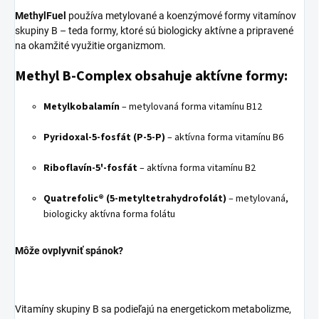
MethylFuel
používa metylované a koenzýmové formy vitamínov
skupiny B – teda formy, ktoré sú biologicky aktívne a pripravené
na okamžité využitie organizmom.
Methyl B-Complex obsahuje aktívne formy:
Metylkobalamín
– metylovaná forma vitamínu B12
Pyridoxal-5-fosfát (P-5-P)
– aktívna forma vitamínu B6
Riboflavín-5'-fosfát
– aktívna forma vitamínu B2
Quatrefolic
® (5-metyltetrahydrofolát)
– metylovaná,
biologicky aktívna forma folátu
Môže ovplyvniť spánok?
Vitamíny skupiny B sa podieľajú na energetickom metabolizme,