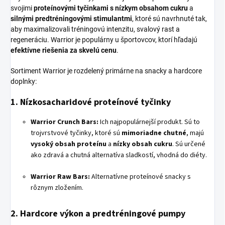
svojimi
proteínovými tyčinkami s nízkym obsahom cukru
a
silnými predtréningovými stimulantmi
, ktoré sú navrhnuté tak,
aby maximalizovali tréningovú intenzitu, svalový rast a
regeneráciu. Warrior je populárny u športovcov, ktorí hľadajú
efektívne riešenia za skvelú cenu
.
Sortiment Warrior je rozdelený primárne na snacky a hardcore
doplnky:
1. Nízkosacharidové proteínové tyčinky
Warrior Crunch Bars:
Ich najpopulárnejší produkt. Sú to
trojvrstvové tyčinky, ktoré sú
mimoriadne chutné
, majú
vysoký obsah proteínu
a
nízky obsah cukru
. Sú určené
ako zdravá a chutná alternatíva sladkostí, vhodná do diéty.
Warrior Raw Bars:
Alternatívne proteínové snacky s
rôznym zložením.
2. Hardcore výkon a predtréningové pumpy