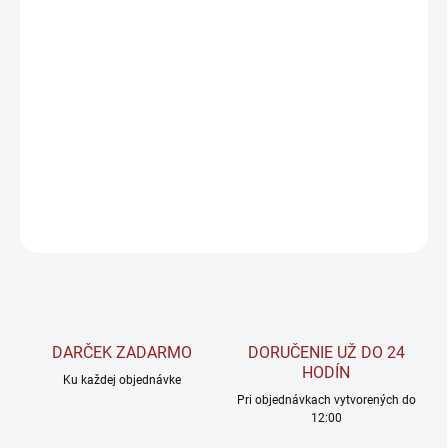
Warrior Draslík 100 mg je esenciálny minerál a
kľúčový elektrolyt
,
ktorý zohráva dôležitú úlohu v mnohých telesných procesoch.
Draslík prispieva k normálnej činnosti nervovej sústavy
a
správnej funkcii svalov
. Taktiež je dôležitý pre
udržanie
normálneho krvného tlaku
. Je ideálny pre športovcov a všetkých,
ktorí dbajú na svoju hydratáciu a elektrolytickú rovnováhu.
DETAILNÉ INFORMÁCIE
OPÝTAŤ SA
STRÁŽIŤ
DARČEK ZADARMO
DORUČENIE UŽ DO 24
HODÍN
Ku každej objednávke
Pri objednávkach vytvorených do
12:00