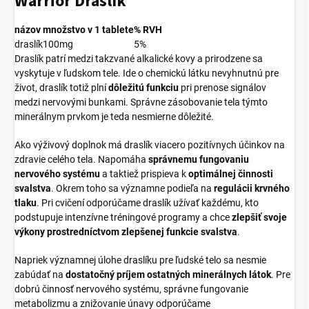
Warrior Draslík
názov
množstvo v 1 tablete
% RVH
draslík
100mg
5%
Draslík patrí medzi takzvané alkalické kovy a prirodzene sa
vyskytuje v ľudskom tele. Ide o chemickú látku nevyhnutnú pre
život, draslík totiž plní
dôležitú
funkciu
pri prenose signálov
medzi nervovými bunkami. Správne zásobovanie tela týmto
minerálnym prvkom je teda nesmierne dôležité.
Ako výživový doplnok má draslík viacero pozitívnych účinkov na
zdravie celého tela. Napomáha
správnemu fungovaniu
nervového systému
a taktiež prispieva k
optimálnej činnosti
svalstva
. Okrem toho sa významne podieľa na
regulácii krvného
tlaku
. Pri cvičení odporúčame draslík užívať každému, kto
podstupuje intenzívne tréningové programy a chce
zlepšiť svoje
výkony prostredníctvom zlepšenej funkcie svalstva
.
Napriek významnej úlohe draslíku pre ľudské telo sa nesmie
zabúdať na
dostatočný príjem ostatných minerálnych látok
. Pre
dobrú činnosť nervového systému, správne fungovanie
metabolizmu a znižovanie únavy odporúčame