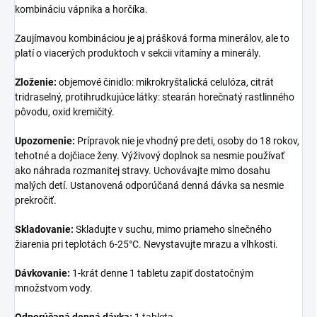
kombináciu vápnika a horčíka.
Zaujímavou kombináciou je aj prášková forma minerálov, ale to
platí o viacerých produktoch v sekcii vitamíny a minerály.
Zloženie:
objemové činidlo: mikrokryštalická celulóza, citrát
tridraselný, protihrudkujúce látky: stearán horečnatý rastlinného
pôvodu, oxid kremičitý.
Upozornenie:
Prípravok nie je vhodný pre deti, osoby do 18 rokov,
tehotné a dojčiace ženy. Výživový doplnok sa nesmie používať
ako náhrada rozmanitej stravy. Uchovávajte mimo dosahu
malých detí. Ustanovená odporúčaná denná dávka sa nesmie
prekročiť.
Skladovanie:
Skladujte v suchu, mimo priameho slnečného
žiarenia pri teplotách 6-25°C. Nevystavujte mrazu a vlhkosti.
Dávkovanie:
1-krát denne 1 tabletu zapiť dostatočným
množstvom vody.