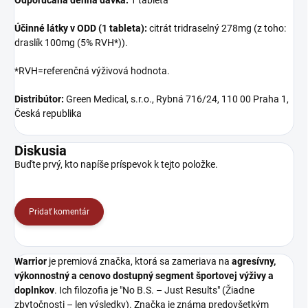
Odporúčaná denná dávka:
1 tableta
Účinné látky v ODD (1 tableta):
citrát tridraselný 278mg (z toho:
draslík 100mg (5% RVH*)).
*RVH=referenčná výživová hodnota.
Distribútor:
Green Medical, s.r.o., Rybná 716/24, 110 00 Praha 1,
Česká republika
Diskusia
Buďte prvý, kto napíše príspevok k tejto položke.
Pridať komentár
Warrior
je premiová značka, ktorá sa zameriava na
agresívny,
výkonnostný a cenovo dostupný segment športovej výživy a
doplnkov
. Ich filozofia je "No B.S. – Just Results" (Žiadne
zbytočnosti – len výsledky). Značka je známa predovšetkým