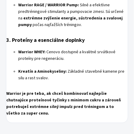
Warrior RAGE / WARRIOR Pump:
Silné a efektívne
predtréningové stimulanty a pumpovacie zmesi. Sú určené
na
extrémne zvýšenie energie, sústredenia a svalovej
pumpy
počas najťažších tréningov.
3. Proteíny a esenciálne doplnky
Warrior WHEY:
Cenovo dostupné a kvalitné srvátkové
proteíny pre regeneráciu.
Kreatín a Aminokyseliny:
Základné stavebné kamene pre
silu a rast svalov.
Warrior je pre teba, ak chceš kombinovať najlepšie
chutnajúce proteínové tyčinky s minimom cukru a zároveň
potrebuješ extrémne silný impulz pred tréningom a to
všetko za super cenu.