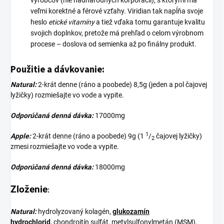
výrobcov (nie nadnárodných korporácií), s ktorými má
veľmi korektné a férové vzťahy. Viridian tak napĺňa svoje
heslo
etické vitamíny
a tiež vďaka tomu garantuje kvalitu
svojich doplnkov, pretože má prehľad o celom výrobnom
procese – doslova od semienka až po finálny produkt.
Použitie a dávkovanie:
Natural:
2-krát denne (ráno a poobede) 8,5g (jeden a pol čajovej
lyžičky) rozmiešajte vo vode a vypite.
Odporúčaná denná dávka:
17000mg
1
Apple:
2-krát denne (ráno a poobede) 9g (1
/
čajovej lyžičky)
2
zmesi rozmiešajte vo vode a vypite.
Odporúčaná denná dávka:
18000mg
Zloženie
:
Natural:
hydrolyzovaný kolagén,
glukozamín
hydrochlorid,
chondroitín sulfát, metylsulfonylmetán (MSM),