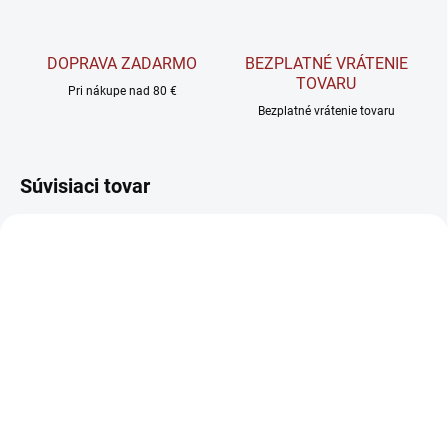
DOPRAVA ZADARMO
BEZPLATNÉ VRÁTENIE
TOVARU
Pri nákupe nad 80 €
Bezplatné vrátenie tovaru
Súvisiaci tovar
SKLADOM
SKLADOM
BrainMax Curcumin &
Amix Nutrition