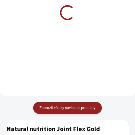
Piperine 60 rastlinných
MagneChel® - Horčík
kapsúl
Bisglycinát 90 kapsúl
€15,90
€9,90
Do košíka
Do košíka
Prírodné a jednoduché zloženie s
Amix Nutrition MagneChel
maximálnou účinnosťou. Produkt
Magnesium Chelate je doplnok
obsahuje organický extrakt z
stravy obsahujúci vysoko
kurkumy so 95 % kurkumínu a 90
kvalitnú a ľahko vstrebateľnú
% extrakt z čierneho korenia.
formu horčíka – ChelaZone®
bisglycinát horečnatý. Tento
produkt je...
Zobraziť všetky súvisiace produkty
Natural nutrition Joint Flex Gold