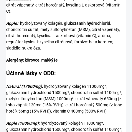
citrát vápenatý, citrát horečnatý, kyselina L-askorbová (vitamín
C).
Apple
:
hydrolyzovaný kolagén,
glukozamín hydrochlorid
,
chondroitín sulfát, metylsulfonylmetán (MSM), citrát vápenatý,
citrát horečnatý, kyselina L-askorbová (vitamín C), aróma,
regulátor kyslosti: kyselina citrónová; farbivo: beta karotén;
sladidlo: sukralóza.
Alergény
:
kôrovce, mäkkýše
Účinné látky v ODD:
Natural
(17000mg):
hydrolyzovaný kolagén 11000mg*,
glukozamín hydrochlorid 1500mg*, chondroitín sulfát 1100mg*,
metylsulfonylmetán (MSM) 1000mg*, citrát vápenatý 650mg (z
toho vápnik 120mg (15% RVH)), citrát horečnatý 500mg (z toho
horčík 56mg (15% RVH)), vitamín C 400mg (500% RVH),
Apple (18000mg):
hydrolyzovaný kolagén 11000mg*,
glukozamín hydrochlorid 1500mg*, chondroitín sulfát 1100mg*,