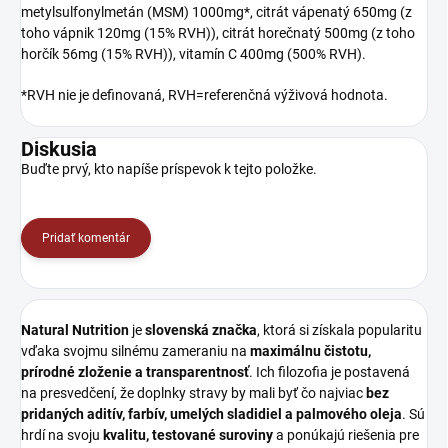
metylsulfonylmetán (MSM) 1000mg*, citrát vápenatý 650mg (z
toho vápnik 120mg (15% RVH)), citrát horečnatý 500mg (z toho
horčík 56mg (15% RVH)), vitamín C 400mg (500% RVH).
*RVH nie je definovaná, RVH=referenčná výživová hodnota.
Diskusia
Buďte prvý, kto napíše príspevok k tejto položke.
Pridať komentár
Natural Nutrition
je
slovenská značka
, ktorá si získala popularitu
vďaka svojmu silnému zameraniu na
maximálnu čistotu,
prírodné zloženie a transparentnosť
. Ich filozofia je postavená
na presvedčení, že doplnky stravy by mali byť čo najviac
bez
pridaných aditív, farbív, umelých sladidiel a palmového oleja
. Sú
hrdí na svoju
kvalitu, testované suroviny
a ponúkajú riešenia pre