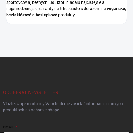
športovcov aj bežných ľudí, ktorí hľadajú najčistejšie a
najprirodzenejšie varianty na trhu, často s dôrazom na
vegánske,
bezlaktózové a bezlepkové
produkty.
Z
á
p
ä
t
i
ODOBERAŤ NEWSLETTER
e
Vložte svoj e-mail a my Vám budeme zasielať informácie o nových
produktoch na našom e-shope.
EMAIL