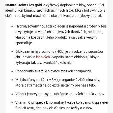
Natural Joint Flex gold
je výživový doplnok pre kĺby, obsahujúci
ideálnu kombináciu siedmich účinných látok, ktorý bol vyvinutý s
cieľom poskytnúť maximálnu starostlivosť o pohybový aparát.
Hydrolyzovaný hovädzí kolagén je najbohatší proteín v tele
a vyskytuje sa v našich spojivových tkanivách, nechtoch,
vlasoch a kostiach. Jeho produkcia sa však s vekom
spomaľuje.
Glukozamín hydrochlorid (HCL) je prirodzenou súčasťou
chrupaviek a
kĺbových
kvapalín, ktoré obklopujú kĺby a
vytvárajú tak tzv. „vankúš“ okolo nich.
Chondroitín sulfát je hlavnou zložkou chrupaviek.
Metylsulfonylmetán (MSM) je organická zlúčenina síry,
ktorá patrí medzi najdôležitejšie živiny pre naše telo.
Vápnik je nevyhnutný na udržanie zdravých kostí a zubov.
Vitamín C prispieva k normálnej tvorbe kolagénu, k správnej
funkcii kostí, chrupaviek, ďasien, pokožky a zubov.