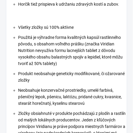
Horčík tiež prispieva k udržaniu zdravých kostí a zubov.
Všetky zložky sú 100% aktívne
Použitá je výhradne forma kvalitných kapsúl rastlinného
pôvodu, s obsahom voľného prášku (značka Viridian
Nutrition nevyužíva formu lacnejších tabliet z dôvodu
vysokého obsahu balastných spojív a lepidiel, ktoré môžu
tvoriť až 50% tablety)
Produkt neobsahuje geneticky modifikované, či ožarované
zložky
Neobsahuje konzervačné prostriedky, umelé farbivá,
pšeničný lepok, pšenicu, laktózu, pridané cukry, kvasnice,
stearát horečnatý, kyselinu stearovú
Zložky obsiahnuté v produkte pochádzajú z plodín a rastlín
od malých lokálnych producentov. Jeden z kľúčových
princípov Viridianu je práve podpora miestnych farmárov a