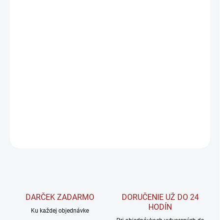
−
+
Pridať do košíka
Kevin Levrone Lion's Mane 1000 obsahuje vysoko koncentrovaný
extrakt z huby
Levia hriva (Hericium erinaceus)
, ktorá je tradične
známa svojimi priaznivými účinkami na
nervový systém
. Lion's
Mane je vyhľadávaná pre
podporu kognitívnych funkcií
, zlepšenie
sústredenia a pamäte
a celkovú
duševnú pohodu
. Je ideálna pre
študentov, profesionálov a každého, kto hľadá podporu
mentálneho výkonu.
DETAILNÉ INFORMÁCIE
OPÝTAŤ SA
STRÁŽIŤ
DARČEK ZADARMO
DORUČENIE UŽ DO 24
HODÍN
Ku každej objednávke