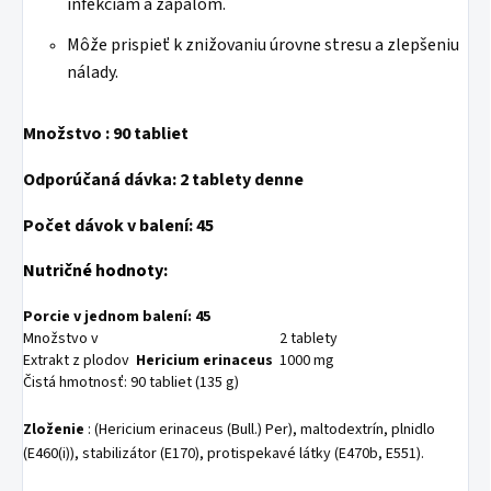
infekciám a zápalom.
Môže prispieť k znižovaniu úrovne stresu a zlepšeniu
nálady.
Množstvo
: 90 tabliet
Odporúčaná dávka:
2 tablety denne
Počet dávok v balení:
45
Nutričné hodnoty:
Porcie v jednom balení: 45
Množstvo v
2 tablety
Extrakt z plodov
Hericium erinaceus
1000 mg
Čistá hmotnosť: 90 tabliet (135 g)
Zloženie
: (Hericium erinaceus (Bull.) Per), maltodextrín, plnidlo
(E460(i)), stabilizátor (E170), protispekavé látky (E470b, E551).