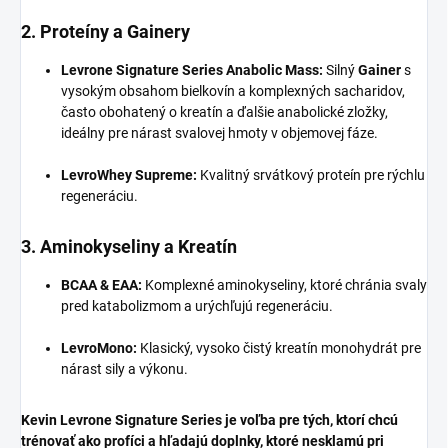
2. Proteíny a Gainery
Levrone Signature Series Anabolic Mass:
Silný
Gainer
s
vysokým obsahom bielkovín a komplexných sacharidov,
často obohatený o kreatín a ďalšie anabolické zložky,
ideálny pre nárast svalovej hmoty v objemovej fáze.
LevroWhey Supreme:
Kvalitný srvátkový proteín pre rýchlu
regeneráciu.
3. Aminokyseliny a Kreatín
BCAA & EAA:
Komplexné aminokyseliny, ktoré chránia svaly
pred katabolizmom a urýchľujú regeneráciu.
LevroMono:
Klasický, vysoko čistý kreatín monohydrát pre
nárast sily a výkonu.
Kevin Levrone Signature Series je voľba pre tých, ktorí chcú
trénovať ako profíci a hľadajú doplnky, ktoré nesklamú pri