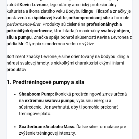
založil
Kevin Levrone
, legendárny americký profesionálny
kulturista a ikona zlatého veku Bodybuildingu. Filozofia značky je
postavená na
špičkovej kvalite, nekompromisnej sile
a formule
performance-first
. Produkty sú cielené na
profesionálnych a
pokročilých športovcov
, ktorí hľadajú maximálny
svalový objem,
silu a pumpu
. Značka spája bohaté skúsenosti Kevina Levronea z
pódia Mr. Olympia s modernou vedou o výžive.
Sortiment značky Levrone je silne orientovaný na bodybuilding a
nárast svalovej hmoty, s niekoľkými charakteristickými líniami
produktov:
1. Predtréningové pumpy a sila
Shaaboom Pump:
Ikonická predtréningová zmes určená
na
extrémnu svalovú pumpu
, výbušnú energiu a
sústredenie. Je navrhnutá, aby ti pomohla prekonať
tréningové plató.
Scatterbrain/Anabolic Mass:
Ďalšie silné formulácie pre
zvýšenie tréningovej intenzity.