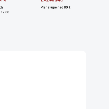
ch
Pri nákupe nad 80 €
 12:00
AKCIA
VYPREDANÉ
SKLADOM
BrainMax Pure
BrainMax Pure
rotein Cookie
Lyophilized
istácie &
Banana Slices