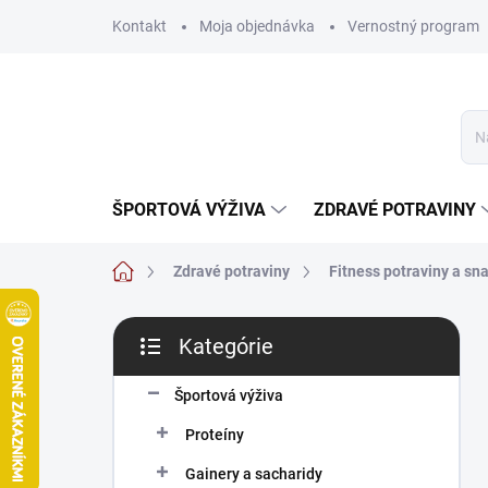
Prejsť
Kontakt
Moja objednávka
Vernostný program
na
obsah
ŠPORTOVÁ VÝŽIVA
ZDRAVÉ POTRAVINY
Domov
Zdravé potraviny
Fitness potraviny a sn
B
Kategórie
o
Preskočiť
č
kategórie
n
Športová výživa
ý
Proteíny
p
a
Gainery a sacharidy