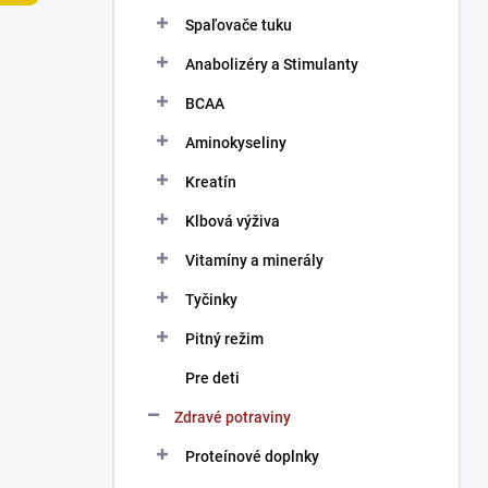
n
Spaľovače tuku
e
l
Anabolizéry a Stimulanty
BCAA
Aminokyseliny
Kreatín
Klbová výživa
Vitamíny a minerály
Tyčinky
Pitný režim
Pre deti
Zdravé potraviny
Proteínové doplnky