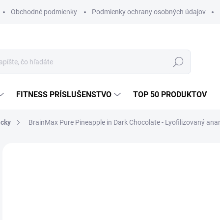
Obchodné podmienky
Podmienky ochrany osobných údajov
Hľadať
FITNESS PRÍSLUŠENSTVO
TOP 50 PRODUKTOV
acky
BrainMax Pure Pineapple in Dark Chocolate - Lyofilizovaný ana
1 hodnotenie
Podrobnosti hodnotenia
ZNAČKA:
B
€9
Jedn
SK
cena
MÔŽ