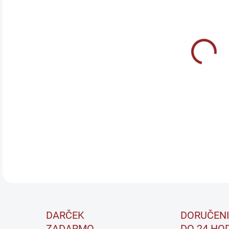
DO:
7.8.
Brai
laho
siln
lyof
chuť
DETA
DARČEK
DORUČENI
ZADARMO
DO 24 HO