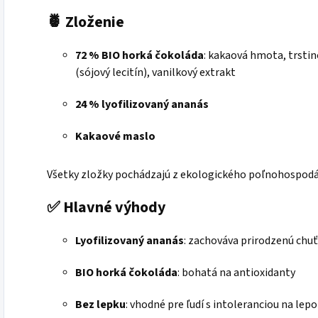
🍍
Zloženie
72 % BIO horká čokoláda
: kakaová hmota, trsti
(sójový lecitín), vanilkový extrakt
24 % lyofilizovaný ananás
Kakaové maslo
Všetky zložky pochádzajú z ekologického poľnohospodár
✅
Hlavné výhody
Lyofilizovaný ananás
:
zachováva prirodzenú chuť 
BIO horká čokoláda
:
bohatá na antioxidanty
Bez lepku
:
vhodné pre ľudí s intoleranciou na lep