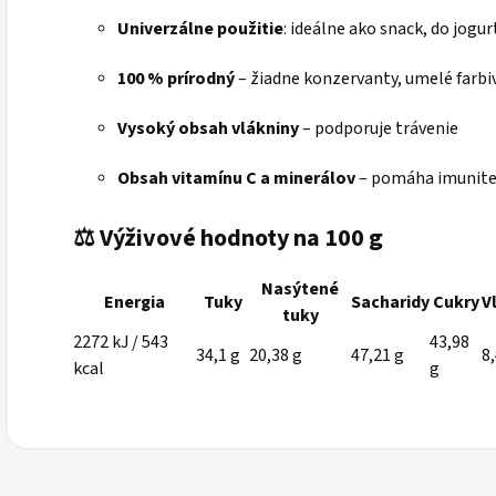
Univerzálne použitie
:
ideálne ako snack, do jogu
100 % prírodný
– žiadne konzervanty, umelé farbiv
Vysoký obsah vlákniny
– podporuje trávenie
Obsah vitamínu C a minerálov
– pomáha imunite 
⚖️
Výživové hodnoty na 100 g
Nasýtené
Energia
Tuky
Sacharidy
Cukry
V
tuky
2272 kJ / 543
43,98
34,1 g
20,38 g
47,21 g
8
kcal
g