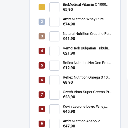
BioMedical Vitamín C 1000
mg - Podpora imunity 100
€5,90
tabliet
Amix Nutrition Whey Pure
Fusion Protein - Srvátkový
€74,90
proteín CFM® 2300g
Natural Nutrition Creatine Pure
Creapure® – Čistý kreatín
€41,90
monohydrát 1 kg
VemoHerb Bulgarian Tribulus
- Testosterón booster 90
€21,90
kapsúl
Reflex Nutrition NexGen Pro -
Prémiový komplex pre imunitu
€12,90
90 kapsúl
Reflex Nutrition Omega 3 1000
mg - EPA a DHA pre srdce,
€8,90
mozog a zrak 90 kapsúl
Czech Virus Super Greens Pro
- Podpora vitality a detoxikácie
€23,90
360 g
Kevin Levrone Levro Whey
Supreme - Srvátkový proteín
€45,90
2000 g
Amix Nutrition Anabolic
Monster Beef - Hovädzí
€47,90