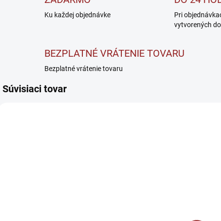
Ku každej objednávke
Pri objednávka
vytvorených do
BEZPLATNÉ VRÁTENIE TOVARU
Bezplatné vrátenie tovaru
Súvisiaci tovar
SKLADOM
SKLADOM
BrainMax Pure
BrainMax Pure
Super Fast -
Lyophilized
P
Jemné ovsené
Dragon Fruit -
P