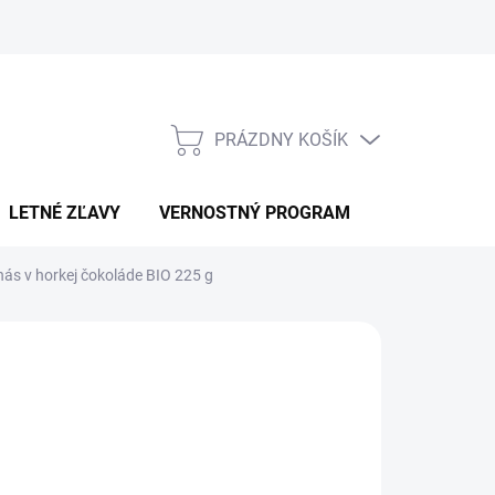
PRÁZDNY KOŠÍK
NÁKUPNÝ
KOŠÍK
LETNÉ ZĽAVY
VERNOSTNÝ PROGRAM
KONTAKT
nás v horkej čokoláde BIO 225 g
RAINMAX
,90
otková
LADOM
:
EME DORUČIŤ