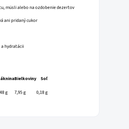
rtu, müsli alebo na ozdobenie dezertov
á ani pridaný cukor
a hydratácii
láknina
Bielkoviny
Soľ
,48 g
7,95 g
0,18 g