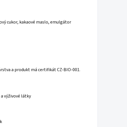
nový cukor, kakaové maslo, emulgátor
stva a produkt má certifikát CZ-BIO-001.
a výživové látky
ok