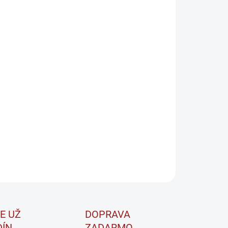
2026
−
+
Pridať do košíka
nMax Pure Lyofilizovaný ananás v horkej čokoláde
je
dný a zdravý snack, ktorý kombinuje sladkosť ananásu so
ou chuťou horkej čokolády.
Ananás je spracovaný metódou
ilizácie (mrazom sušený), čo zachováva jeho prirodzenú
, farbu a výživové hodnoty.
ILNÉ INFORMÁCIE
OPÝTAŤ SA
STRÁŽIŤ
E UŽ
DOPRAVA
DÍN
ZADARMO