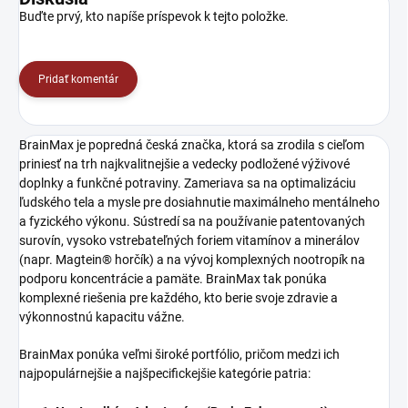
Buďte prvý, kto napíše príspevok k tejto položke.
Pridať komentár
BrainMax je popredná česká značka, ktorá sa zrodila s cieľom
priniesť na trh najkvalitnejšie a vedecky podložené výživové
doplnky a funkčné potraviny. Zameriava sa na optimalizáciu
ľudského tela a mysle pre dosiahnutie maximálneho mentálneho
a fyzického výkonu. Sústredí sa na používanie patentovaných
surovín, vysoko vstrebateľných foriem vitamínov a minerálov
(napr. Magtein® horčík) a na vývoj komplexných nootropík na
podporu koncentrácie a pamäte. BrainMax tak ponúka
komplexné riešenia pre každého, kto berie svoje zdravie a
výkonnostnú kapacitu vážne.
BrainMax ponúka veľmi široké portfólio, pričom medzi ich
najpopulárnejšie a najšpecifickejšie kategórie patria: