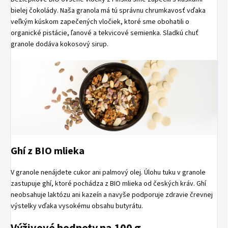
bielej čokolády. Naša granola má tú správnu chrumkavosť vďaka
veľkým kúskom zapečených vločiek, ktoré sme obohatili o
organické pistácie, ľanové a tekvicové semienka. Sladkú chuť
granole dodáva kokosový sirup.
Ghí z BIO mlieka
V granole nenájdete cukor ani palmový olej. Úlohu tuku v granole
zastupuje ghí, ktoré pochádza z BIO mlieka od českých kráv. Ghí
neobsahuje laktózu ani kazeín a navyše podporuje zdravie črevnej
výstelky vďaka vysokému obsahu butyrátu.
Výživové hodnoty na 100 g