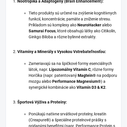
Nootropiká a Adaptogény (Brain Enhancement):
Tieto produkty sú určené na zvýšenie kognitívnych
funkcií, koncentrácie, pamäte a zníženie stresu.
Príkladom sú komplexy ako
NeuroHacker
alebo
Samurai Focus
, ktoré obsahujú látky ako Citikolín,
Ginkgo Biloba a rôzne bylinné extrakty.
Vitamíny a Minerály s Vysokou Vstrebateľnosťou:
Zameriavajú sa na špičkové formy esenciálnych
látok, napr.
Lipozomálny Vitamín C
, rôzne formy
Horčíka (napr. patentovaný
Magtein®
na podporu
mozgu alebo
Performance Magnesium®
) a
synergické kombinácie ako
Vitamín D3 & K2
.
Športová Výživa a Proteíny:
Ponúkajú natívne srvátkové proteíny, kreatín
(Creapure®) a špeciálne proteínové prášky s
pridanými benefitmi (napr. Performance Protein s