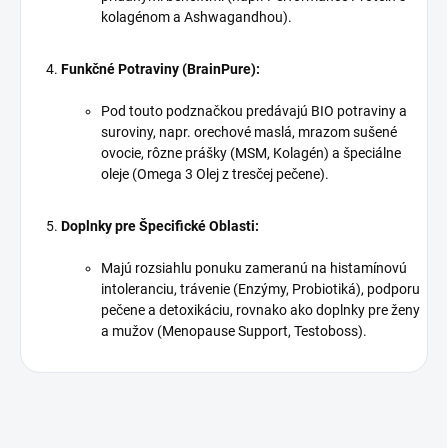
kolagénom a Ashwagandhou).
Funkčné Potraviny (BrainPure):
Pod touto podznačkou predávajú BIO potraviny a
suroviny, napr. orechové maslá, mrazom sušené
ovocie, rôzne prášky (MSM, Kolagén) a špeciálne
oleje (Omega 3 Olej z tresčej pečene).
Doplnky pre Špecifické Oblasti:
Majú rozsiahlu ponuku zameranú na histamínovú
intoleranciu, trávenie (Enzýmy, Probiotiká), podporu
pečene a detoxikáciu, rovnako ako doplnky pre ženy
a mužov (Menopause Support, Testoboss).