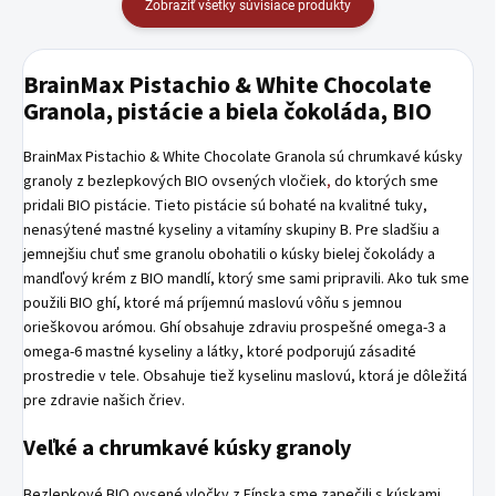
Zobraziť všetky súvisiace produkty
BrainMax Pistachio & White Chocolate
Granola, pistácie a biela čokoláda, BIO
BrainMax Pistachio & White Chocolate Granola sú chrumkavé kúsky
granoly z bezlepkových BIO ovsených vločiek
,
do ktorých sme
pridali BIO pistácie. Tieto pistácie sú bohaté na kvalitné tuky,
nenasýtené mastné kyseliny a vitamíny skupiny B. Pre sladšiu a
jemnejšiu chuť sme granolu obohatili o kúsky bielej čokolády a
mandľový krém z BIO mandlí, ktorý sme sami pripravili. Ako tuk sme
použili BIO ghí, ktoré má príjemnú maslovú vôňu s jemnou
orieškovou arómou. Ghí obsahuje zdraviu prospešné omega-3 a
omega-6 mastné kyseliny a látky, ktoré podporujú zásadité
prostredie v tele. Obsahuje tiež kyselinu maslovú, ktorá je dôležitá
pre zdravie našich čriev.
Veľké a chrumkavé
kúsky granoly
Bezlepkové BIO ovsené vločky z Fínska sme zapečili s kúskami