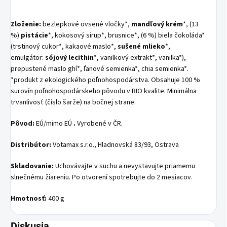
Zloženie:
bezlepkové ovsené vločky*,
mandľový krém
*, (13
%)
pistácie
*, kokosový sirup*, brusnice*, (6 %) biela čokoláda*
(trstinový cukor*, kakaové maslo*,
sušené mlieko
*,
emulgátor:
sójový lecithin
*, vanilkový extrakt*, vanilka*),
prepustené maslo ghí*, ľanové semienka*, chia semienka*.
*produkt z ekologického poľnohospodárstva. Obsahuje 100 %
surovín poľnohospodárskeho pôvodu v BIO kvalite. Minimálna
trvanlivosť (číslo šarže) na bočnej strane.
Pôvod:
EÚ/mimo EÚ
.
Vyrobené v ČR.
Distribútor:
Votamax s.r.o., Hladnovská 83/93, Ostrava
Skladovanie:
Uchovávajte v suchu a nevystavujte priamemu
slnečnému žiareniu. Po otvorení spotrebujte do 2 mesiacov.
Hmotnosť:
400 g
Diskusia