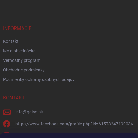
INFORMÁCIE
Kontakt
Moja objednávka
Vernostný program
Obchodné podmienky
Podmienky ochrany osobných údajov
KONTAKT
info
@
gains.sk
https://www.facebook.com/profile.php?id=61573247190036
gains.sk?igsh=ymywandradhtandz