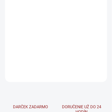
cena:
MÔŽEME
DORUČIŤ DO:
11.8.2026
−
+
Pridať do košíka
BrainMax Pistachio & White Chocolate Granola sú chrumkavé
kúsky bezlepkovej BIO ovsených vločiek s BIO pistáciami, bielou
čokoládou a mandľovým krémom.
DETAILNÉ INFORMÁCIE
OPÝTAŤ SA
STRÁŽIŤ
DARČEK ZADARMO
DORUČENIE UŽ DO 24
HODÍN