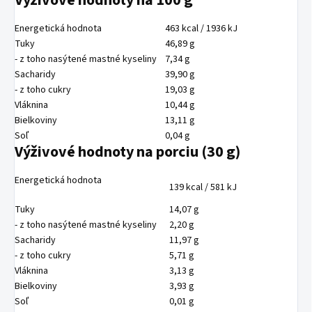
Energetická hodnota
463 kcal / 1936 kJ
Tuky
46,89 g
- z toho nasýtené mastné kyseliny
7,34 g
Sacharidy
39,90 g
- z toho cukry
19,03 g
Vláknina
10,44 g
Bielkoviny
13,11 g
Soľ
0,04 g
Výživové hodnoty na porciu (30 g)
Energetická hodnota
139 kcal / 581 kJ
Tuky
14,07 g
- z toho nasýtené mastné kyseliny
2,20 g
Sacharidy
11,97 g
- z toho cukry
5,71 g
Vláknina
3,13 g
Bielkoviny
3,93 g
Soľ
0,01 g