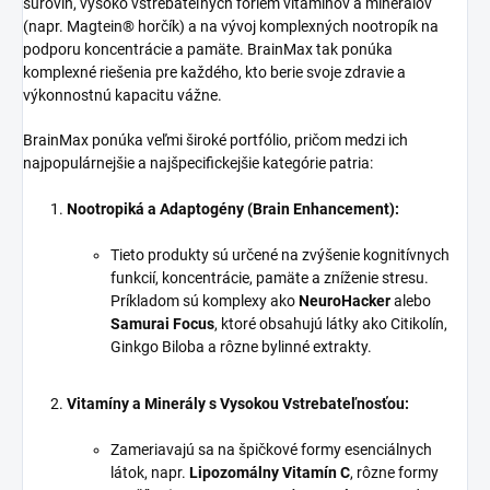
surovín, vysoko vstrebateľných foriem vitamínov a minerálov
(napr. Magtein® horčík) a na vývoj komplexných nootropík na
podporu koncentrácie a pamäte. BrainMax tak ponúka
komplexné riešenia pre každého, kto berie svoje zdravie a
výkonnostnú kapacitu vážne.
BrainMax ponúka veľmi široké portfólio, pričom medzi ich
najpopulárnejšie a najšpecifickejšie kategórie patria:
Nootropiká a Adaptogény (Brain Enhancement):
Tieto produkty sú určené na zvýšenie kognitívnych
funkcií, koncentrácie, pamäte a zníženie stresu.
Príkladom sú komplexy ako
NeuroHacker
alebo
Samurai Focus
, ktoré obsahujú látky ako Citikolín,
Ginkgo Biloba a rôzne bylinné extrakty.
Vitamíny a Minerály s Vysokou Vstrebateľnosťou:
Zameriavajú sa na špičkové formy esenciálnych
látok, napr.
Lipozomálny Vitamín C
, rôzne formy