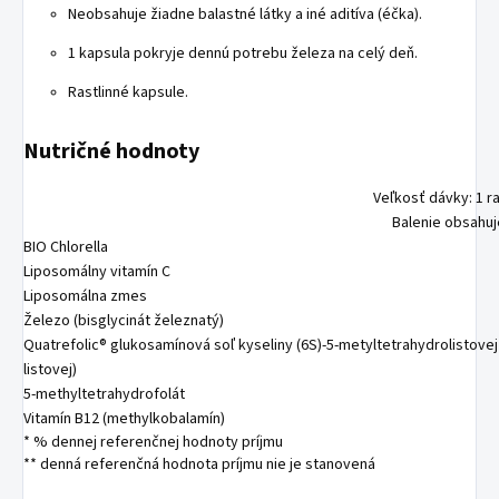
Neobsahuje žiadne balastné látky a iné aditíva (éčka).
1 kapsula pokryje dennú potrebu železa na celý deň.
Rastlinné kapsule.
Nutričné hodnoty
Veľkosť dávky: 1 ra
Balenie obsahuj
BIO Chlorella
Liposomálny vitamín C
Liposomálna zmes
Železo (bisglycinát železnatý)
Quatrefolic® glukosamínová soľ kyseliny (6S)-5-metyltetrahydrolistovej
listovej)
5-methyltetrahydrofolát
Vitamín B12 (methylkobalamín)
* % dennej referenčnej hodnoty príjmu
** denná referenčná hodnota príjmu nie je stanovená