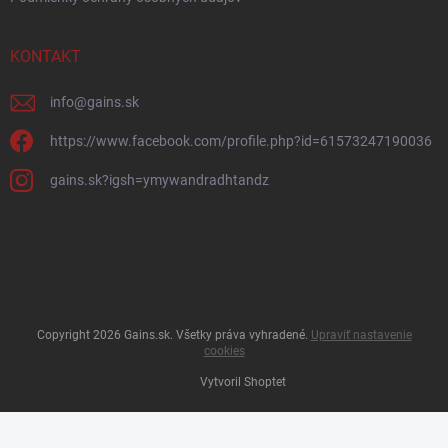
KONTAKT
info
@
gains.sk
https://www.facebook.com/profile.php?id=61573247190036
gains.sk?igsh=ymywandradhtandz
Copyright 2026
Gains.sk
. Všetky práva vyhradené.
Upraviť nastavenie
cookies
Vytvoril Shoptet