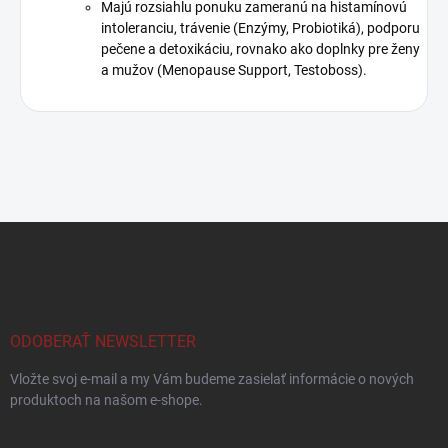
Majú rozsiahlu ponuku zameranú na histamínovú
intoleranciu, trávenie (Enzýmy, Probiotiká), podporu
pečene a detoxikáciu, rovnako ako doplnky pre ženy
a mužov (Menopause Support, Testoboss).
Z
á
p
ä
t
i
ODOBERAŤ NEWSLETTER
e
Vložte svoj e-mail a my Vám budeme zasielať informácie o nových
produktoch na našom e-shope.