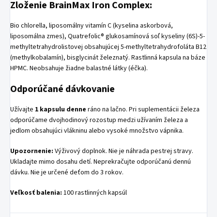
Zloženie BrainMax Iron Complex:
Bio chlorella, liposomálny vitamín C (kyselina askorbová,
liposomálna zmes), Quatrefolic® glukosamínová soľ kyseliny (6S)-5-
methyltetrahydrolistovej obsahujúcej 5-methyltetrahydrofoláta B12
(methylkobalamín), bisglycinát železnatý. Rastlinná kapsula na báze
HPMC. Neobsahuje žiadne balastné látky (éčka).
Odporúčané dávkovanie
Užívajte
1 kapsulu denne
ráno na lačno. Pri suplementácii železa
odporúčame dvojhodinový rozostup medzi užívaním železa a
jedlom obsahujúci vlákninu alebo vysoké množstvo vápnika.
Upozornenie:
Výživový doplnok. Nie je náhrada pestrej stravy.
Ukladajte mimo dosahu detí. Neprekračujte odporúčanú dennú
dávku. Nie je určené deťom do 3 rokov.
Veľkosť balenia:
100 rastlinných kapsúl