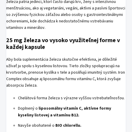
železa patria jedinci, ktorí často darujú krv, ženy s intenzívnou
menštruáciou, ako aj vegetariáni, vegáni, aktívni a pasívni športovci
so zvýšenou fyzickou záťažou alebo osoby s gastrointestinálnymi
ochoreniami, kde dochádza k nedostatočnému vstrebávaniu
vitamínov a minerálov.
25 mg železa vo vysoko využiteľnej forme v
každej kapsule
Aby bola suplementácia železa skutočne efektívna, je dôležité
užívať ju spolu s kyselinou listovou. Tieto zložky spolupracujú na
krvotvorbe, prenose kyslíka v tele a posilňujú imunitný systém. Iron
Complex obsahuje aj liposomálnu formu vitamínu C, ktorá zvyšuje
absorpciu železa.
Chelátová forma železa s výrazne vyššou vstrebateľnosťou.
Doplnený o
liposomálny
vitamín C, aktívne formy
kyseliny listovej a vitamínu B12
.
Navyše obohatené o
BIO chlorellu.