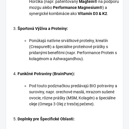
Horčíka (napr. patentovaný
Magtein®
na podporu
mozgu alebo
Performance Magnesium®
) a
synergické kombinácie ako
Vitamín D3 & K2
.
Športová Výživa a Proteíny:
Ponúkajú natívne srvátkové proteíny, kreatín
(Creapure®) a špeciálne proteínové prášky s
pridanými benefitmi (napr. Performance Protein s
kolagénom a Ashwagandhou).
Funkčné Potraviny (BrainPure):
Pod touto podznačkou predávajú BIO potraviny a
suroviny, napr. orechové maslá, mrazom sušené
ovocie, rôzne prášky (MSM, Kolagén) a špeciálne
oleje (Omega 3 Olej z tresčej pečene).
Doplnky pre Špecifické Oblasti: