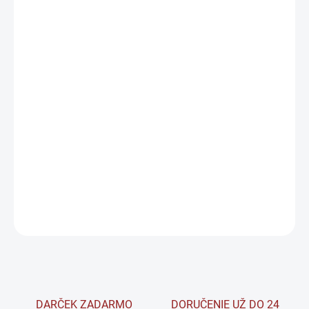
DORUČIŤ DO:
11.8.2026
−
+
Pridať do košíka
BrainMax Iron Complex, železo bisglycinát je pre telo najlepšie
využiteľnou formou a navyše je šetrný k zažívaciemu systému.
Komplex je doplnený o aktívnu formu vitamínu B12 a vitamín C v
najlepšie využiteľnej liposomálnej forme, ktorý zvyšuje absorpciu
železa. Je tiež obohatený o chlorellu v BIO kvalite.
DETAILNÉ INFORMÁCIE
OPÝTAŤ SA
STRÁŽIŤ
DARČEK ZADARMO
DORUČENIE UŽ DO 24