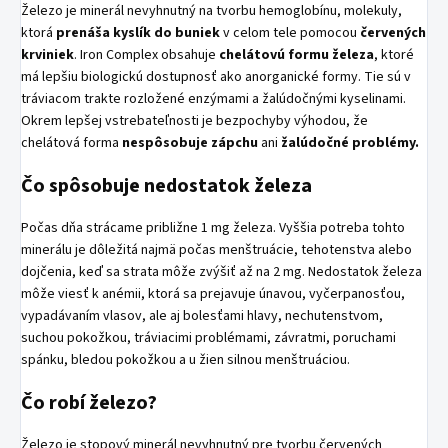
Železo je minerál nevyhnutný na tvorbu hemoglobínu, molekuly,
ktorá
prenáša kyslík do buniek
v celom tele pomocou
červených
krviniek
. Iron Complex obsahuje
chelátovú formu železa
, ktoré
má lepšiu biologickú dostupnosť ako anorganické formy. Tie sú v
tráviacom trakte rozložené enzýmami a žalúdočnými kyselinami.
Okrem lepšej vstrebateľnosti je bezpochyby výhodou, že
chelátová forma
nespôsobuje zápchu
ani
žalúdočné problémy.
Čo spôsobuje nedostatok železa
Počas dňa strácame približne 1 mg železa. Vyššia potreba tohto
minerálu je dôležitá najmä počas menštruácie, tehotenstva alebo
dojčenia, keď sa strata môže zvýšiť až na 2 mg. Nedostatok železa
môže viesť k anémii, ktorá sa prejavuje únavou, vyčerpanosťou,
vypadávaním vlasov, ale aj bolesťami hlavy, nechutenstvom,
suchou pokožkou, tráviacimi problémami, závratmi, poruchami
spánku, bledou pokožkou a u žien silnou menštruáciou.
Čo robí železo?
Železo je stopový minerál nevyhnutný pre tvorbu červených