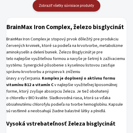
Zobraziť všetky súvisiace produkty
BrainMax Iron Complex, železo bisglycinát
BrainMax Iron Complex je stopový prvok dôležitý pre produkciu
červených krviniek, ktoré sa podieľa na krvotvorbe, metabolizme
aminokyselín a delení buniek. Železo Bisglycinát je pre
telo najlepšie využiteľnou formou a navyše je šetrný k zažívaciemu
systému. Synergické pôsobenie s kyselinou listovou zaisťuje
správnu krvotvorbu a prispieva k zníženiu
únavy a vyčerpania.
Komplex je doplnený o aktívnu formu
vitamínu B12 a vitamín C
v najlepšie využiteľnej liposomálnej
forme, ktorý zvyšuje absorpciu železa. Je tiež obohatený
o chlorellu v BIO kvalite. Sladkovodná riasa, ktorá sa vďaka
obsiahnutému chlorofylu podieľa na tvorbe hemoglobínu. Kapsule
sú rastlinné a neobsahujú žiadne balastné látky a plnidlá.
Vysoká vstrebateľnosť železa bisglycinát