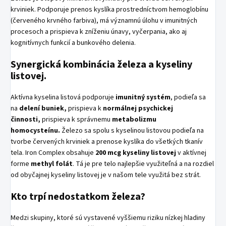
krviniek. Podporuje prenos kyslíka prostredníctvom hemoglobínu
(červeného krvného farbiva), má významnú úlohu v imunitných
procesoch a prispieva k zníženiu únavy, vyčerpania, ako aj
kognitívnych funkcií a bunkového delenia.
Synergická kombinácia železa a kyseliny
listovej.
Aktívna kyselina listová podporuje
imunitný systém
, podieľa sa
na
delení buniek,
prispieva k
normálnej psychickej
činnosti,
prispieva k správnemu
metabolizmu
homocysteínu.
Železo sa spolu s kyselinou listovou podieľa na
tvorbe červených krviniek a prenose kyslíka do všetkých tkanív
tela. Iron Complex obsahuje
200 mcg kyseliny listovej
v aktívnej
forme
methyl folát
. Tá je pre telo najlepšie využiteľná a na rozdiel
od obyčajnej kyseliny listovej je v našom tele využitá bez strát.
Kto trpí nedostatkom železa?
Medzi skupiny, ktoré sú vystavené vyššiemu riziku nízkej hladiny