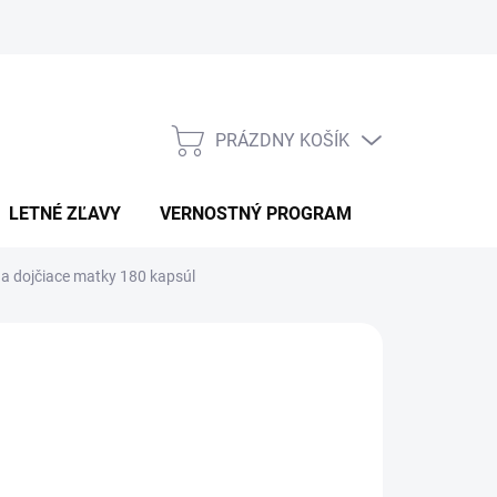
PRÁZDNY KOŠÍK
NÁKUPNÝ
KOŠÍK
LETNÉ ZĽAVY
VERNOSTNÝ PROGRAM
KONTAKT
a dojčiace matky 180 kapsúl
RAINMAX
1,90
otková
LADOM
:
EME DORUČIŤ