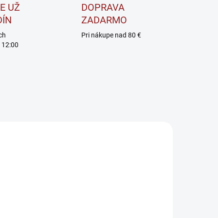
E UŽ
DOPRAVA
DÍN
ZADARMO
ch
Pri nákupe nad 80 €
 12:00
SKLADOM
SKLADOM
BrainMax
Amix Nutrition