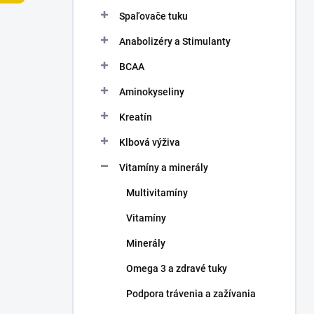
n
Spaľovače tuku
e
l
Anabolizéry a Stimulanty
BCAA
Aminokyseliny
Kreatín
Klbová výživa
Vitamíny a minerály
Multivitamíny
Vitamíny
Minerály
Omega 3 a zdravé tuky
Podpora trávenia a zažívania