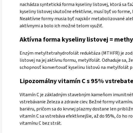
nachádza syntetická forma kyseliny listovej, ktorá sa ť
kyseliny listovej skutočne efektívne, musí byť vo forme,
Neaktívne formy musia byť najskôr metabolizované alebo
aktívnymi a bolo ich možné telom využiť.
Aktívna forma kyseliny listovej = methy
Enzým metyltetrahydrofolát reduktáza (MTHFR) je zod
listovej na jej aktívnu formu, metylfolát. Odhaduje sa, 
schopnosť konvertovať kyselinu listovú na metylfolát
Lipozomálny vitamín C s 95% vstrebat
Vitamín C je základným stavebným kameňom imunitného
vstrebávanie železa a zdravie ciev. Bežné formy vitamí
bariéru, pričom sa do krvnej plazmy dostane len pribli
vitamín C sa vstrebáva efektívnejšie, až do 95%, čo ho
vitamínu C bez strát.