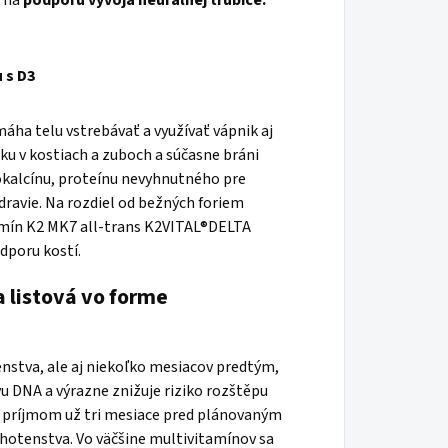
u na
podporu vývoja neurálnej trubice.
 s D3
máha telu vstrebávať a využívať vápnik aj
ku v kostiach a zuboch a súčasne bráni
eokalcínu, proteínu nevyhnutného pre
dravie. Na rozdiel od bežných foriem
itamín K2 MK7 all-trans K2VITAL®DELTA
dporu kostí.
a listová vo forme
enstva, ale aj niekoľko mesiacov predtým,
u DNA a výrazne znižuje riziko rozštěpu
ým príjmom už tri mesiace pred plánovaným
hotenstva. Vo väčšine multivitamínov sa