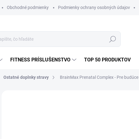
Obchodné podmienky
Podmienky ochrany osobných údajov
Hľadať
FITNESS PRÍSLUŠENSTVO
TOP 50 PRODUKTOV
Ostatné doplnky stravy
BrainMax Prenatal Complex - Pre budúce 
1 hodnotenie
Podrobnosti hodnotenia
ZNAČKA:
B
€6
Jedn
SK
cena
MÔŽ