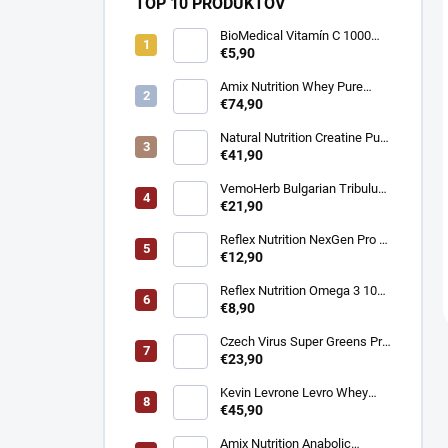
TOP 10 PRODUKTOV
BioMedical Vitamín C 1000
mg - Podpora imunity 100
€5,90
tabliet
Amix Nutrition Whey Pure
Fusion Protein - Srvátkový
€74,90
proteín CFM® 2300g
Natural Nutrition Creatine Pure
Creapure® – Čistý kreatín
€41,90
monohydrát 1 kg
VemoHerb Bulgarian Tribulus
- Testosterón booster 90
€21,90
kapsúl
Reflex Nutrition NexGen Pro -
Prémiový komplex pre imunitu
€12,90
90 kapsúl
Reflex Nutrition Omega 3 1000
mg - EPA a DHA pre srdce,
€8,90
mozog a zrak 90 kapsúl
Czech Virus Super Greens Pro
- Podpora vitality a detoxikácie
€23,90
360 g
Kevin Levrone Levro Whey
Supreme - Srvátkový proteín
€45,90
2000 g
Amix Nutrition Anabolic