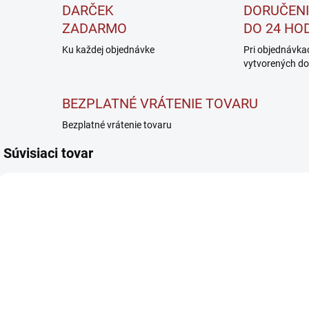
DARČEK
DORUČENI
ZADARMO
DO 24 HO
Ku každej objednávke
Pri objednávka
vytvorených do
BEZPLATNÉ VRÁTENIE TOVARU
Bezplatné vrátenie tovaru
Súvisiaci tovar
SKLADOM
VYPREDANÉ
BrainMax
Kevin Levrone