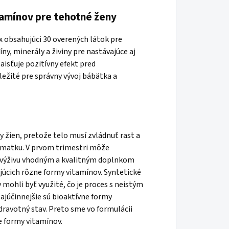
amínov pre tehotné ženy
 obsahujúci 30 overených látok pre
ny, minerály a živiny pre nastávajúce aj
isťuje pozitívny efekt pred
ežité pre správny vývoj bábätka a
y žien, pretože telo musí zvládnuť rast a
e matku. V prvom trimestri môže
ť výživu vhodným a kvalitným doplnkom
júcich rôzne formy vitamínov. Syntetické
 mohli byť využité, čo je proces s neistým
ajúčinnejšie sú bioaktívne formy
dravotný stav. Preto sme vo formulácii
e formy vitamínov.