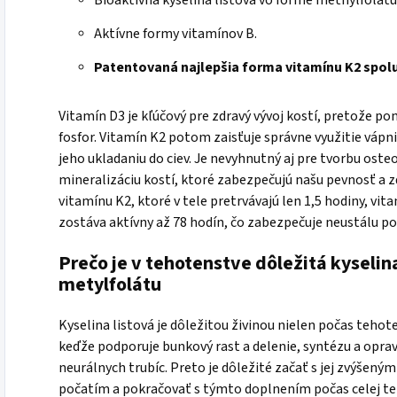
Bioaktívna kyselina listová vo forme methylfolát
Aktívne formy vitamínov B.
Patentovaná najlepšia forma vitamínu K2 spolu
Vitamín D3 je kľúčový pre zdravý vývoj kostí, pretože po
fosfor. Vitamín K2 potom zaisťuje správne využitie vápni
jeho ukladaniu do ciev. Je nevyhnutný aj pre tvorbu ost
mineralizáciu kostí, ktoré zabezpečujú našu pevnosť a z
vitamínu K2, ktoré v tele pretrvávajú len 1,5 hodiny, v
zostáva aktívny až 78 hodín, čo zabezpečuje neustálu po
Prečo je v tehotenstve dôležitá kyselin
metylfolátu
Kyselina listová je dôležitou živinou nielen počas tehot
keďže podporuje bunkový rast a delenie, syntézu a oprav
neurálnych trubíc. Preto je dôležité začať s jej zvýšen
počatím a pokračovať s týmto doplnením počas celej te