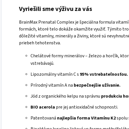
Vyriešili sme výživu za vás
BrainMax Prenatal Complex je špeciálna formula vitamín
formách, ktoré telo dokáže okamžite využiť. Týmito tr
dôležité vitamíny, minerály a živiny, ktoré sú nevyhnutn
priebeh tehotenstva.
Chelátové formy minerálov – železo a horčík, kto
vstrebávajú.
Lipozomálny vitamín C s
95% vstrebateľnosťou.
Prírodný vitamín A na
bezpečnejšie užívanie.
Jód z organického kelpu na správnu
produkciu ho
BIO acerola
pre jej antioxidačné schopnosti.
Patentovaná
najlepšia forma Vitamínu K2
spolu 