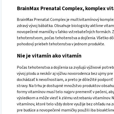
BrainMax Prenatal Complex, komplex vit
BrainMax Prenatal Complex je multivitamínový komplex
zdravý vývoj bábätka. Obsahuje biologicky aktívne vitamí
novopečené mamičky v ľahko vstrebateľných formách. Za
tehotenstvom, počas tehotenstva a dojčenia. Všetko dôl
pohodový priebeh tehotenstva v jednom produkte.
Nie je vitamín ako vitamín
Počas tehotenstva a dojčenia sa zvyšujú výživové potreb
vývoj plodu a neskôr aj výživu novorodenca bez ujmy pr
dochádzať k nevoľnostiam, a preto je dôležité podpori
stravy. Na trhu je dostupné množstvo produktov obsahu
formy vitamínov musí telo najprv premeniť v pečeni, aby
výsledkom a môže viesť k zlému vstrebaniu vitamínov. N
vitamínov, ktoré telo vždy dobre využije bez ohľadu na z
pre budúce a novopečené mamičky použili iba bioaktívn