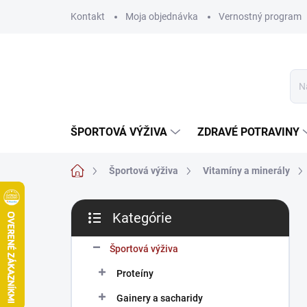
Prejsť
Kontakt
Moja objednávka
Vernostný program
na
obsah
ŠPORTOVÁ VÝŽIVA
ZDRAVÉ POTRAVINY
Domov
Športová výživa
Vitamíny a minerály
B
Kategórie
o
Preskočiť
č
kategórie
n
Športová výživa
ý
Proteíny
p
a
Gainery a sacharidy