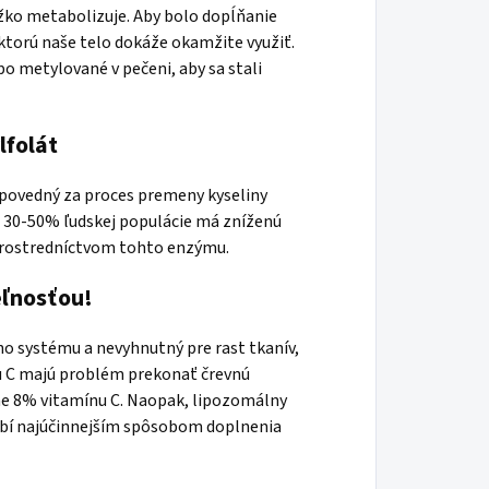
ažko metabolizuje. Aby bolo dopĺňanie
 ktorú naše telo dokáže okamžite využiť.
 metylované v pečeni, aby sa stali
lfolát
povedný za proces premeny kyseliny
že 30-50% ľudskej populácie má zníženú
 prostredníctvom tohto enzýmu.
eľnosťou!
 systému a nevyhnutný pre rast tkanív,
nu C majú problém prekonať črevnú
žne 8% vitamínu C. Naopak, lipozomálny
 robí najúčinnejším spôsobom doplnenia