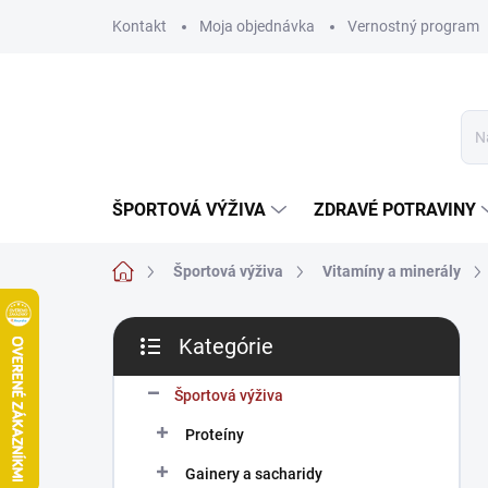
Prejsť
Kontakt
Moja objednávka
Vernostný program
na
obsah
ŠPORTOVÁ VÝŽIVA
ZDRAVÉ POTRAVINY
Domov
Športová výživa
Vitamíny a minerály
B
Kategórie
o
Preskočiť
č
kategórie
n
Športová výživa
ý
Proteíny
p
a
Gainery a sacharidy