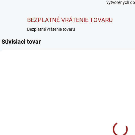
vytvorených do
BEZPLATNÉ VRÁTENIE TOVARU
Bezplatné vrátenie tovaru
Súvisiaci tovar
AKC
SKLADOM
VYPREDANÉ
BrainMax
Amix Nutrition
Grass-Fed
Multi-HD
B
Beef testicles -
liquid caps -
Hovädzie
€54,90
Multivitamín
k
€14,90
semenníky