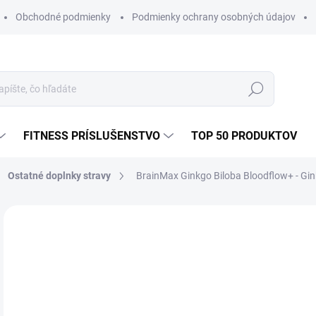
Obchodné podmienky
Podmienky ochrany osobných údajov
Hľadať
FITNESS PRÍSLUŠENSTVO
TOP 50 PRODUKTOV
Ostatné doplnky stravy
BrainMax Ginkgo Biloba Bloodflow+ - Gink
2 hodnotenia
Podrobnosti hodnotenia
ZNAČKA:
B
€1
Jedn
SK
cena
MÔŽ