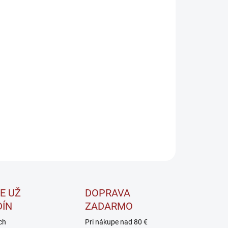
8.2026
−
+
Pridať do košíka
miová kombinácia
štandardizovaného extraktu z
ginkgo
by
a silného extraktu z
borovicovej kôry
s vysokým
ahom
proanthokyanidínov.
ILNÉ INFORMÁCIE
OPÝTAŤ SA
STRÁŽIŤ
E UŽ
DOPRAVA
DÍN
ZADARMO
ch
Pri nákupe nad 80 €