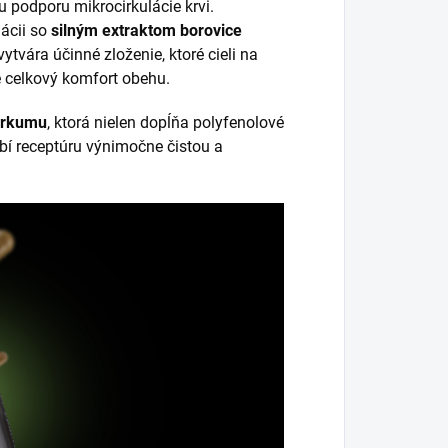
 podporu mikrocirkulácie krvi.
ácii so
silným extraktom borovice
vára účinné zloženie, ktoré cieli na
e celkový komfort obehu.
urkumu
, ktorá nielen dopĺňa polyfenolové
obí receptúru výnimočne čistou a