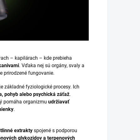
vach – kapilárach – kde prebieha
tkanivami
. Vďaka nej sú orgány, svaly a
je prirodzené fungovanie.
je základné fyziologické procesy. Ich
ta, pohyb alebo psychická záťaž
.
orý pomáha organizmu
udržiavať
mienky
.
tlinné extrakty
spojené s podporou
ónových glykozidov a terpenových