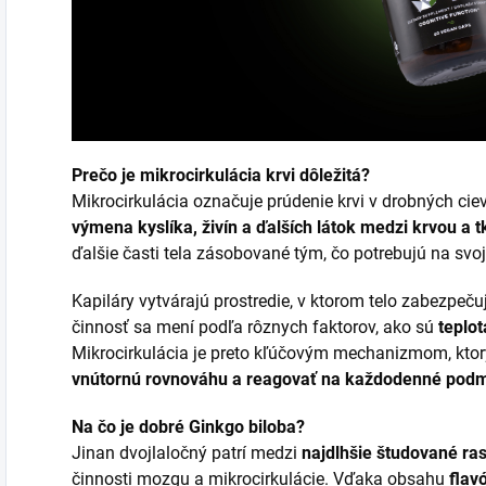
Prečo je mikrocirkulácia krvi dôležitá?
Mikrocirkulácia označuje prúdenie krvi v drobných cie
výmena kyslíka, živín a ďalších látok medzi krvou a 
ďalšie časti tela zásobované tým, čo potrebujú na svo
Kapiláry vytvárajú prostredie, v ktorom telo zabezpeču
činnosť sa mení podľa rôznych faktorov, ako sú
teplo
Mikrocirkulácia je preto kľúčovým mechanizmom, kt
vnútornú rovnováhu a reagovať na každodenné pod
Na čo je dobré Ginkgo biloba?
Jinan dvojlaločný patrí medzi
najdlhšie študované ras
činnosti mozgu a mikrocirkulácie. Vďaka obsahu
flav