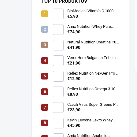
TOP 10 PRODUKTOV
BioMedical Vitamín C 1000
mg - Podpora imunity 100
€5,90
tabliet
Amix Nutrition Whey Pure
Fusion Protein - Srvátkový
€74,90
proteín CFM® 2300g
Natural Nutrition Creatine Pure
Creapure® – Čistý kreatín
€41,90
monohydrát 1 kg
VemoHerb Bulgarian Tribulus
- Testosterón booster 90
€21,90
kapsúl
Reflex Nutrition NexGen Pro -
Prémiový komplex pre imunitu
€12,90
90 kapsúl
Reflex Nutrition Omega 3 1000
mg - EPA a DHA pre srdce,
€8,90
mozog a zrak 90 kapsúl
Czech Virus Super Greens Pro
- Podpora vitality a detoxikácie
€23,90
360 g
Kevin Levrone Levro Whey
Supreme - Srvátkový proteín
€45,90
2000 g
Amix Nutrition Anabolic