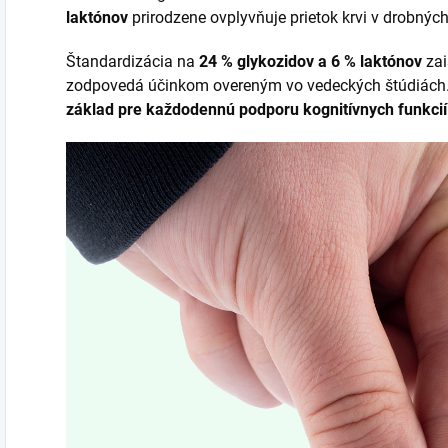
laktónov
prirodzene ovplyvňuje prietok krvi v drobných
Štandardizácia na
24 % glykozidov a 6 % laktónov
zai
zodpovedá účinkom overeným vo vedeckých štúdiách.
základ pre každodennú podporu kognitívnych funkcií