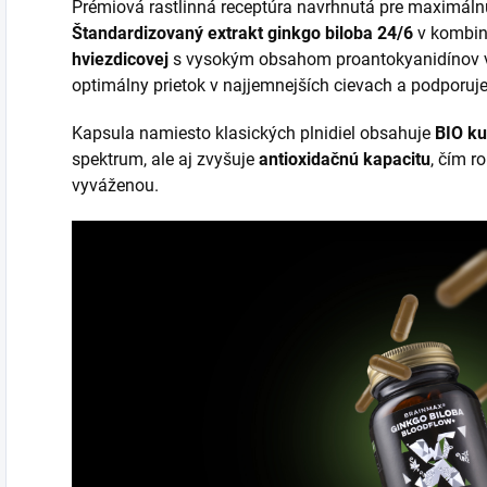
Prémiová rastlinná receptúra navrhnutá pre maximálnu
Štandardizovaný extrakt ginkgo biloba 24/6
v kombin
hviezdicovej
s vysokým obsahom proantokyanidínov vyt
optimálny prietok v najjemnejších cievach a podporuj
Kapsula namiesto klasických plnidiel obsahuje
BIO k
spektrum, ale aj zvyšuje
antioxidačnú kapacitu
, čím r
vyváženou.