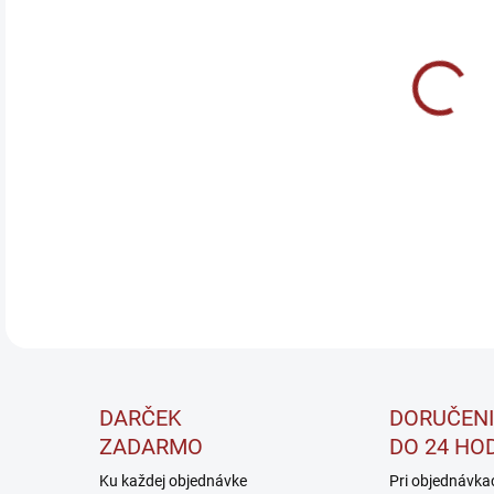
DO:
11.
Pré
bilo
obs
DETA
DARČEK
DORUČENI
ZADARMO
DO 24 HO
Ku každej objednávke
Pri objednávka