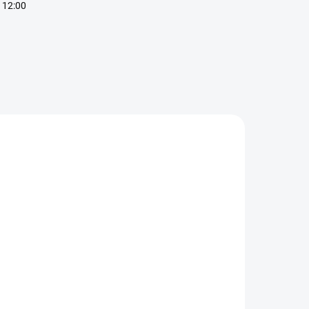
 12:00
IA
SKLADOM
VYPREDANÉ
BrainMax
Kevin Levrone
reath Support
Anabolic Vita
Lipozomálny
Pak - Podpora
omplex -
výkonu,
€34,90
€34,90