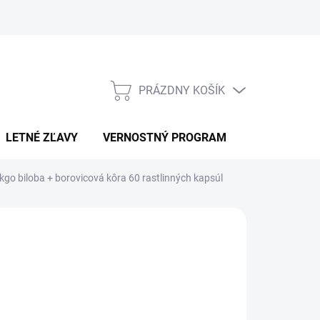
PRÁZDNY KOŠÍK
NÁKUPNÝ
KOŠÍK
LETNÉ ZĽAVY
VERNOSTNÝ PROGRAM
KONTAKT
go biloba + borovicová kôra 60 rastlinných kapsúl
RAINMAX
6,90
otková
LADOM
:
EME DORUČIŤ