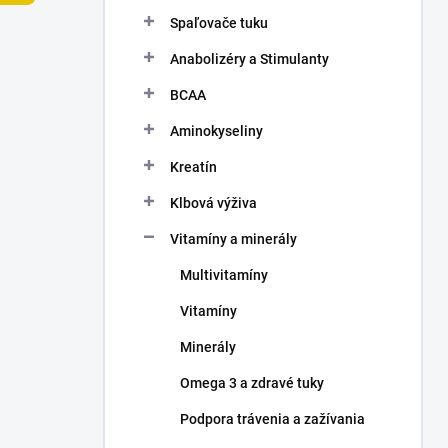
n
Spaľovače tuku
e
l
Anabolizéry a Stimulanty
BCAA
Aminokyseliny
Kreatín
Klbová výživa
Vitamíny a minerály
Multivitamíny
Vitamíny
Minerály
Omega 3 a zdravé tuky
Podpora trávenia a zažívania