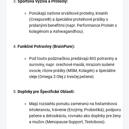
Športová Výživa a Proteíny:
Ponúkajú natívne srvátkové proteíny, kreatín
(Creapure®) a špeciálne proteínové prášky s
pridanými benefitmi (napr. Performance Protein s
kolagénom a Ashwagandhou).
Funkčné Potraviny (BrainPure):
Pod touto podznačkou predávajú BIO potraviny a
suroviny, napr. orechové maslá, mrazom sušené
ovocie, rôzne prášky (MSM, Kolagén) a špeciálne
oleje (Omega 3 Olej z tresčej pečene).
Doplnky pre Špecifické Oblasti:
Majú rozsiahlu ponuku zameranú na histamínovú
intoleranciu, trávenie (Enzýmy, Probiotiká), podporu
pečene a detoxikáciu, rovnako ako doplnky pre ženy
a mužov (Menopause Support, Testoboss).