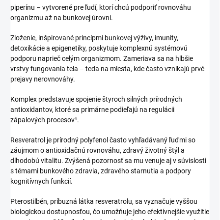
piperínu – vytvorené pre ľudí, ktorí chcú podporiť rovnováhu
organizmu až na bunkovej úrovni.
Zloženie, inšpirované princípmi bunkovej výživy, imunity,
detoxikácie a epigenetiky, poskytuje komplexnú systémovú
podporu naprieč celým organizmom. Zameriava sa na hlbšie
vrstvy fungovania tela – teda na miesta, kde často vznikajú prvé
prejavy nerovnováhy.
Komplex predstavuje spojenie štyroch silných prírodných
antioxidantov, ktoré sa primárne podieľajú na regulácii
zápalových procesov¹.
Resveratrol je prírodný polyfenol často vyhľadávaný ľuďmi so
záujmom o antioxidačnú rovnováhu, zdravý životný štýl a
dlhodobú vitalitu. Zvýšená pozornosť sa mu venuje aj v súvislosti
s témami bunkového zdravia, zdravého starnutia a podpory
kognitívnych funkcií.
Pterostilbén, príbuzná látka resveratrolu, sa vyznačuje vyššou
biologickou dostupnosťou, čo umožňuje jeho efektívnejšie využitie