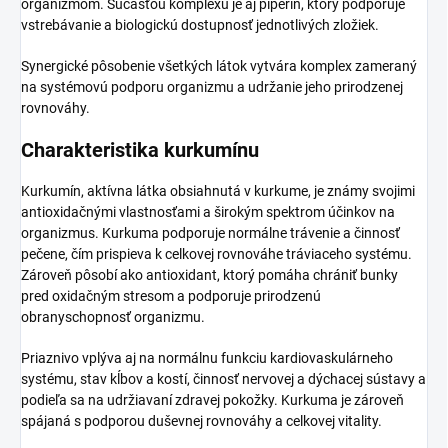
organizmom. Súčasťou komplexu je aj piperín, ktorý podporuje
vstrebávanie a biologickú dostupnosť jednotlivých zložiek.
Synergické pôsobenie všetkých látok vytvára komplex zameraný
na systémovú podporu organizmu a udržanie jeho prirodzenej
rovnováhy.
Charakteristika kurkumínu
Kurkumín, aktívna látka obsiahnutá v kurkume, je známy svojimi
antioxidačnými vlastnosťami a širokým spektrom účinkov na
organizmus. Kurkuma podporuje normálne trávenie a činnosť
pečene, čím prispieva k celkovej rovnováhe tráviaceho systému.
Zároveň pôsobí ako antioxidant, ktorý pomáha chrániť bunky
pred oxidačným stresom a podporuje prirodzenú
obranyschopnosť organizmu.
Priaznivo vplýva aj na normálnu funkciu kardiovaskulárneho
systému, stav kĺbov a kostí, činnosť nervovej a dýchacej sústavy a
podieľa sa na udržiavaní zdravej pokožky. Kurkuma je zároveň
spájaná s podporou duševnej rovnováhy a celkovej vitality.