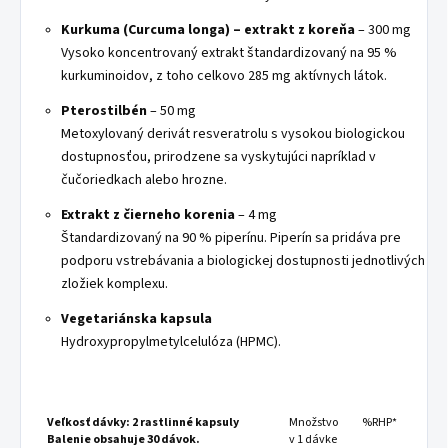
Kurkuma (Curcuma longa) – extrakt z koreňa
– 300 mg
Vysoko koncentrovaný extrakt štandardizovaný na 95 %
kurkuminoidov, z toho celkovo 285 mg aktívnych látok.
Pterostilbén
– 50 mg
Metoxylovaný derivát resveratrolu s vysokou biologickou
dostupnosťou, prirodzene sa vyskytujúci napríklad v
čučoriedkach alebo hrozne.
Extrakt z čierneho korenia
– 4 mg
Štandardizovaný na 90 % piperínu. Piperín sa pridáva pre
podporu vstrebávania a biologickej dostupnosti jednotlivých
zložiek komplexu.
Vegetariánska kapsula
Hydroxypropylmetylcelulóza (HPMC).
Veľkosť dávky: 2 rastlinné kapsuly
Množstvo
%RHP*
Balenie obsahuje 30 dávok.
v 1 dávke