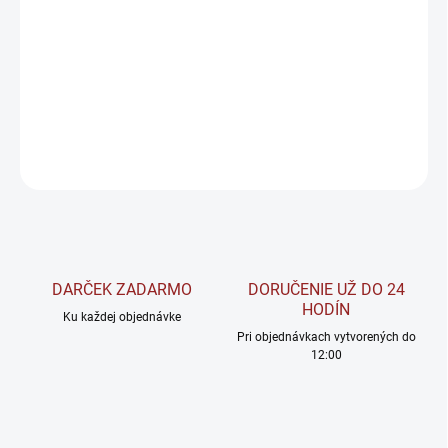
Epigenetic je unikátne spojenie štyroch silných prírodných
antioxidantov – trans-resveratrolu, pterostilbénu, kurkumínu a
piperínu.
DETAILNÉ INFORMÁCIE
OPÝTAŤ SA
STRÁŽIŤ
DARČEK ZADARMO
DORUČENIE UŽ DO 24
HODÍN
Ku každej objednávke
Pri objednávkach vytvorených do
12:00