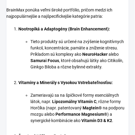
BrainMax ponúka veľmi široké portfólio, pričom medzi ich
najpopulárnejšie a najšpecifickejšie kategórie patria:
Nootropiká a Adaptogény (Brain Enhancement):
Tieto produkty sú určené na zvýšenie kognitívnych
funkcií, koncentrácie, pamäte a zníženie stresu.
Príkladom sú komplexy ako
NeuroHacker
alebo
Samurai Focus
, ktoré obsahujú látky ako Citikolín,
Ginkgo Biloba a rôzne bylinné extrakty.
Vitamíny a Minerály s Vysokou Vstrebateľnosťou:
Zameriavajú sa na špičkové formy esenciálnych
látok, napr.
Lipozomálny Vitamín C
, rôzne formy
Horčíka (napr. patentovaný
Magtein®
na podporu
mozgu alebo
Performance Magnesium®
) a
synergické kombinácie ako
Vitamín D3 & K2
.