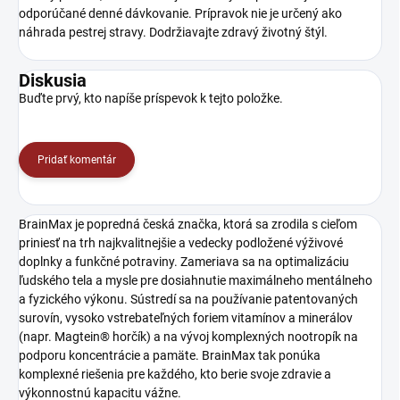
odporúčané denné dávkovanie. Prípravok nie je určený ako
náhrada pestrej stravy. Dodržiavajte zdravý životný štýl.
Diskusia
Buďte prvý, kto napíše príspevok k tejto položke.
Pridať komentár
BrainMax je popredná česká značka, ktorá sa zrodila s cieľom
priniesť na trh najkvalitnejšie a vedecky podložené výživové
doplnky a funkčné potraviny. Zameriava sa na optimalizáciu
ľudského tela a mysle pre dosiahnutie maximálneho mentálneho
a fyzického výkonu. Sústredí sa na používanie patentovaných
surovín, vysoko vstrebateľných foriem vitamínov a minerálov
(napr. Magtein® horčík) a na vývoj komplexných nootropík na
podporu koncentrácie a pamäte. BrainMax tak ponúka
komplexné riešenia pre každého, kto berie svoje zdravie a
výkonnostnú kapacitu vážne.