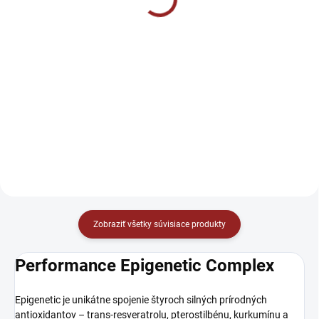
€26,90
Do košíka
Do košíka
Rybí olej v mäkkých želatínových
kapsulách – BioMedical. Kvalitný
BrainMax Omega-3 Fish Oil, 180
zdroj omega-3 mastných kyselín
softgel kapsúl je prémiový
EPA a DHA v ideálnom pomere 3
doplnok stravy navrhnutý na
: 2.
podporu zdravia srdca, mozgu a
očí. Každá kapsula obsahuje 300
mg EPA a 200 mg DHA v...
Zobraziť všetky súvisiace produkty
Performance Epigenetic Complex
Epigenetic je unikátne spojenie štyroch silných prírodných
antioxidantov – trans-resveratrolu, pterostilbénu, kurkumínu a