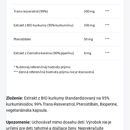
Trans resveratrol (99%)
300 mg
***
Extrakt z BIO kurkumy (95% kurkumínu)
300 mg
***
Pterostilbén
50 mg
***
Extrakt z čierneho korenia (90% piperínu)
4 mg
***
* % dennej referenčnej hodnoty príjmu
*** denná referenčná hodnota príjmu nie je stanovená
Zloženie:
Extrakt z BIO kurkumy štandardizovaný na 95%
kurkuminoidov, 99% Trans-Resveratrol, Pterostilbén, Bioperine,
vegetariánska kapsula.
Upozornenie:
Uchovávať mimo dosahu detí. Výrobok nie je
určený pre deti, tehotné a dojčiace ženy. Neprekračujte