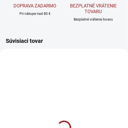
DOPRAVA ZADARMO
BEZPLATNÉ VRÁTENIE
TOVARU
Pri nákupe nad 80 €
Bezplatné vrátenie tovaru
Súvisiaci tovar
AKCIA
SKLADOM
SKLADOM
BrainMax Omega 3 Fish
BioMedical Omega 3 -
Oil - Rybí olej 180 softgel
Rybí olej 200 kapsúl
kapsúl
€11,90