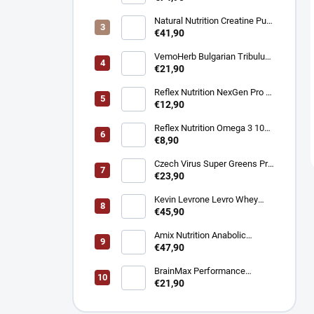
proteín CFM® 2300g
Natural Nutrition Creatine Pure
Creapure® – Čistý kreatín
€41,90
monohydrát 1 kg
VemoHerb Bulgarian Tribulus
- Testosterón booster 90
€21,90
kapsúl
Reflex Nutrition NexGen Pro -
Prémiový komplex pre imunitu
€12,90
90 kapsúl
Reflex Nutrition Omega 3 1000
mg - EPA a DHA pre srdce,
€8,90
mozog a zrak 90 kapsúl
Czech Virus Super Greens Pro
- Podpora vitality a detoxikácie
€23,90
360 g
Kevin Levrone Levro Whey
Supreme - Srvátkový proteín
€45,90
2000 g
Amix Nutrition Anabolic
Monster Beef - Hovädzí
€47,90
proteín 2200 g
BrainMax Performance
Magnesium 1000 mg Hořčík +
€21,90
Vitamín B6 100 kapsúl