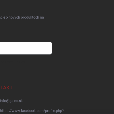
ácie o nových produktoch na
osobných údajov
TAKT
info
@
gains.sk
https://www.facebook.com/profile.php?