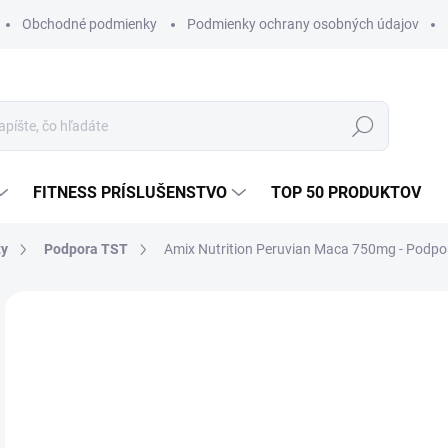
Obchodné podmienky
Podmienky ochrany osobných údajov
Hľadať
FITNESS PRÍSLUŠENSTVO
TOP 50 PRODUKTOV
ty
Podpora TST
Amix Nutrition Peruvian Maca 750mg - Podpora
1 hodnotenie
Podrobnosti hodnotenia
ZNAČKA:
A
€1
Jedn
SK
cena
MÔŽ