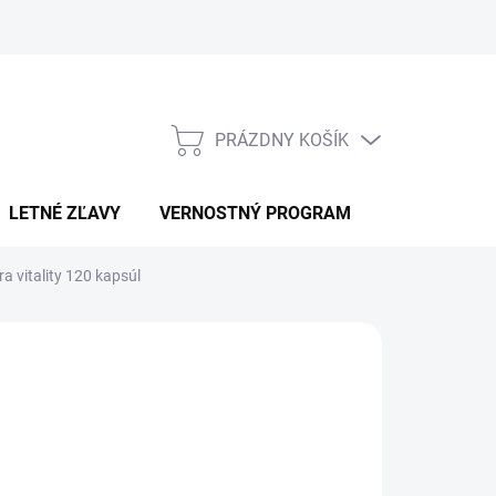
PRÁZDNY KOŠÍK
NÁKUPNÝ
KOŠÍK
LETNÉ ZĽAVY
VERNOSTNÝ PROGRAM
KONTAKT
 vitality 120 kapsúl
MIX NUTRITION
6,90
otková
LADOM
:
EME DORUČIŤ