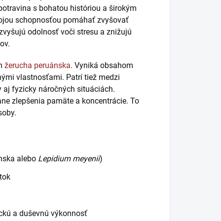
otravina s bohatou históriou a širokým
vojou schopnosťou pomáhať zvyšovať
zvyšujú odolnosť voči stresu a znižujú
ov.
m
žerucha peruánska
. Vyniká obsahom
nými vlastnosťami. Patrí tiež medzi
 aj fyzicky náročných situáciách.
tane zlepšenia pamäte a koncentrácie. To
soby.
ánska alebo
Lepidium meyenii
)
tok
zickú a duševnú výkonnosť