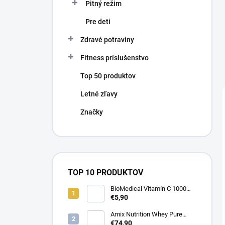
Pitný režim
Pre deti
Zdravé potraviny
Fitness príslušenstvo
Top 50 produktov
Letné zľavy
Značky
TOP 10 PRODUKTOV
BioMedical Vitamín C 1000
mg - Podpora imunity 100
€5,90
tabliet
Amix Nutrition Whey Pure
Fusion Protein - Srvátkový
€74,90