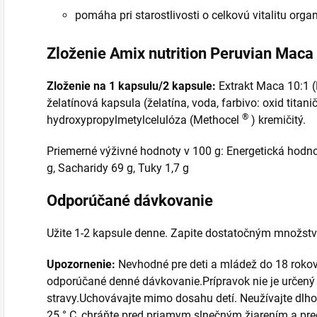
pomáha pri starostlivosti o celkovú vitalitu org
Zloženie Amix nutrition Peruvian Maca
Zloženie na 1 kapsulu/2 kapsule:
Extrakt Maca 10:1 
želatínová kapsula (želatína, voda, farbivo: oxid titaniči
®
hydroxypropylmetylcelulóza (Methocel
) kremičitý.
Priemerné výživné hodnoty v 100 g: Energetická hodno
g, Sacharidy 69 g, Tuky 1,7 g
Odporúčané dávkovanie
Užite 1-2 kapsule denne. Zapite dostatočným množst
Upozornenie:
Nevhodné pre deti a mládež do 18 rokov,
odporúčané denné dávkovanie.Prípravok nie je určený 
stravy.Uchovávajte mimo dosahu detí. Neužívajte dlhod
25 ° C, chráňte pred priamym slnečným žiarením a pr