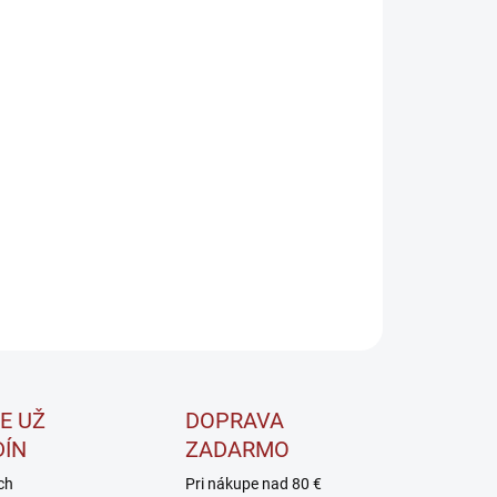
8.2026
−
+
Pridať do košíka
, známa aj pod názvom žerucha peruánska. Vyniká
hom biologicky aktívnych látok, ktoré sa vyznačujú
nečnými vlastnosťami.
ILNÉ INFORMÁCIE
OPÝTAŤ SA
STRÁŽIŤ
E UŽ
DOPRAVA
DÍN
ZADARMO
ch
Pri nákupe nad 80 €