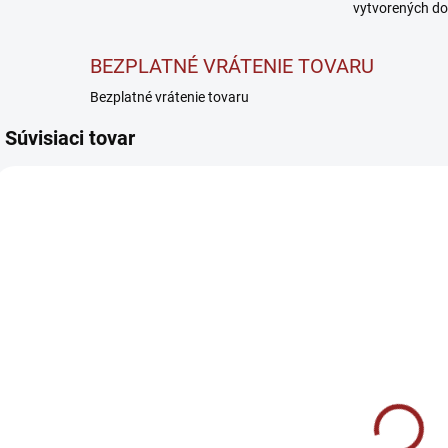
vytvorených do
BEZPLATNÉ VRÁTENIE TOVARU
Bezplatné vrátenie tovaru
Súvisiaci tovar
SKLADOM
SKLADOM
Performance
Allnutrition
Epigenetic
VitaminALL
Complex -
T
Sport -
Komplex
G
€26,90
Multivitamín
€9,90
antioxidantov
B