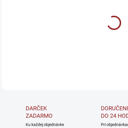
DO:
11.
Maca
obsa
jedi
DETA
DARČEK
DORUČENI
ZADARMO
DO 24 HO
Ku každej objednávke
Pri objednávka