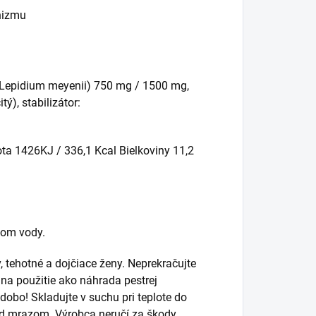
anizmu
(Lepidium meyenii) 750 mg / 1500 mg,
tý), stabilizátor:
ta 1426KJ / 336,1 Kcal Bielkoviny 11,2
vom vody.
 tehotné a dojčiace ženy. Neprekračujte
na použitie ako náhrada pestrej
obo! Skladujte v suchu pri teplote do
ed mrazom. Výrobca neručí za škody