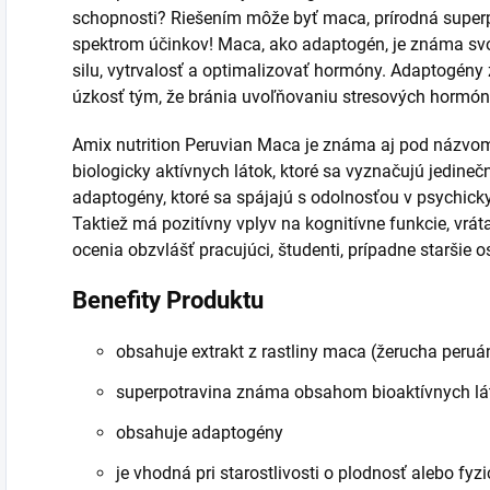
schopnosti? Riešením môže byť maca, prírodná superp
spektrom účinkov! Maca, ako adaptogén, je známa s
silu, vytrvalosť a optimalizovať hormóny. Adaptogény 
úzkosť tým, že bránia uvoľňovaniu stresových hormón
Amix nutrition Peruvian
Maca
je známa aj pod názvo
biologicky aktívnych látok, ktoré sa vyznačujú jedineč
adaptogény, ktoré sa spájajú s odolnosťou v psychicky
Taktiež má pozitívny vplyv na kognitívne funkcie, vrá
ocenia obzvlášť pracujúci, študenti, prípadne staršie o
Benefity Produktu
obsahuje extrakt z rastliny maca (žerucha peru
superpotravina známa obsahom bioaktívnych lá
obsahuje adaptogény
je vhodná pri starostlivosti o plodnosť alebo fy