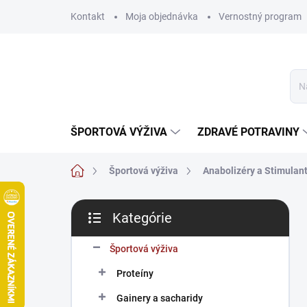
Prejsť
Kontakt
Moja objednávka
Vernostný program
na
obsah
ŠPORTOVÁ VÝŽIVA
ZDRAVÉ POTRAVINY
Domov
Športová výživa
Anabolizéry a Stimulan
B
Kategórie
o
Preskočiť
č
kategórie
n
Športová výživa
ý
Proteíny
p
a
Gainery a sacharidy