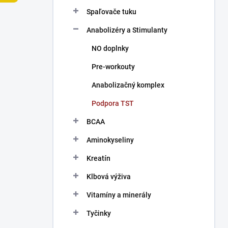
n
Spaľovače tuku
e
l
Anabolizéry a Stimulanty
NO doplnky
Pre-workouty
Anabolizačný komplex
Podpora TST
BCAA
Aminokyseliny
Kreatín
Klbová výživa
Vitamíny a minerály
Tyčinky