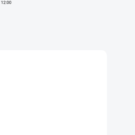
 12:00
SKLADOM
SKLADOM
BrainMax
Czech Virus
Pure®
Immunity
urmeric &
Shield Max -
inger Shot
€19,90
Silná podpora
IO - Podpora
€27,90