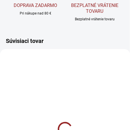
DOPRAVA ZADARMO
BEZPLATNÉ VRÁTENIE
TOVARU
Pri nákupe nad 80 €
Bezplatné vrátenie tovaru
Súvisiaci tovar
SKLADOM
SKLADOM
BrainMax Grass-Fed
Reflex Nutrition NexGen
Beef testicles - Hovädzie
Vitamín - Komplex pre
semenníky 240 kapsúl
imunitu 60 kapsúl
€54,90