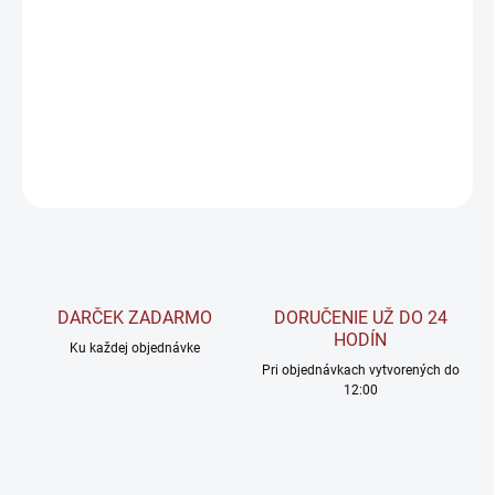
−
+
Pridať do košíka
Testosterónové stimulanty / Prírodný testosterónový stimulant
pre aktívnych mužov.
DETAILNÉ INFORMÁCIE
OPÝTAŤ SA
STRÁŽIŤ
DARČEK ZADARMO
DORUČENIE UŽ DO 24
HODÍN
Ku každej objednávke
Pri objednávkach vytvorených do
12:00