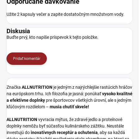
Odporúčané dávkovanie
Užite 2 kapsuly večer a zapite dostatočným množstvom vody.
Diskusia
Buďte prvý, kto napíše príspevok k tejto položke.
Pridať komentár
Značka
ALLNUTRITION
je jedným z najrýchlejšie rastúcich hráčov
na európskom trhu. Ich filozofia je jasná: ponúkať
vysoko kvalitné
a efektívne doplnky
pre športovcov všetkých úrovní, ale s jedným
kľúčovým rozdielom –
musia chutiť skvele!
ALLNUTRITION
vyvracia mýtus, že zdravé jedlo a proteínové
doplnky nemôžu byť súčasťou kulinárskeho zážitku. Neustále
investujú do
inovatívnych receptúr a ochutenia
, aby sa každá
dávka proteínu či každé maškrtenie stalo okamihom, na ktorý sa