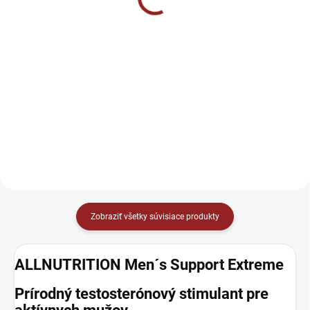
€6,90
Do košíka
Do košíka
Lyofilizovaná zmes hovädzích
Reflex Nutrition NexGen
semenníkov, hovädzej pečene a
Multivitamín je komplexný
extraktu z ustríc predstavuje
multivitamínový a minerálny
koncentrovaný zdroj prirodzene
doplnok s obsahom vysoko
sa vyskytujúcich vitamínov,
biologicky dostupných foriem
minerálov a ďalších...
vitamínov a chelátových
minerálov (ako je...
Zobraziť všetky súvisiace produkty
ALLNUTRITION Men´s Support Extreme
Prírodný testosterónový stimulant pre