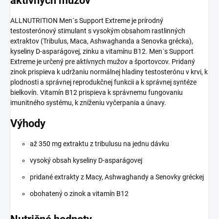
aktívnych mužov
ALLNUTRITION Men´s Support Extreme je prírodný
testosterónový stimulant s vysokým obsahom rastlinných
extraktov (Tribulus
, Maca, Ashwaghanda a Senovka grécka),
kyseliny D-asparágovej, zinku a vitamínu B12. Men´s Support
Extreme je určený pre aktívnych mužov a športovcov. Pridaný
zinok prispieva k udržaniu normálnej hladiny testosterónu v krvi, k
plodnosti a správnej reprodukčnej funkcii a k správnej syntéze
bielkovín. Vitamín B12 prispieva k správnemu fungovaniu
imunitného systému, k zníženiu vyčerpania a únavy.
Výhody
až 350 mg extraktu z tribulusu na jednu dávku
vysoký obsah kyseliny D-asparágovej
pridané extrakty z Macy, Ashwaghandy a Senovky gréckej
obohatený o zinok a vitamín B12