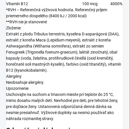
Vitamín B12
100 mcg
4000%
*RVH – Referenčná výživová hodnota. Referenčný príjem
priemerného dospelého (8400 kJ / 2000 kcal)
**RVH nie je stanovené
Zloženie
Extrakt z plodu Tribulus terrestris, kyselina D-asparágová (DAA),
extrakt z koreňa Maca (Lepidium meyenii), extrakt z koreňa
Ashwagandha (Withania somnifera), extrakt zo semien
Fenugreek (Trigonella foenum-graecum), laktát zinočnatý, obal
kapsuly (voda, želatína, protihrudkové činidlá (oxid kremičitý,
horečnaté soli mastných kyselín), farbivo (oxid titaničitý), vitamín
B12 (kyanokobalamín).
Alergény
Neobsahuje alergény.
Upozornenie
Uschovajte na suchom a tmavom mieste pri teplote do 25 °C,
mimo dosahu malých detí. Nevhodné pre deti, pre tehotné ženy,
pre dojčiace ženy. Ustanovená odporúčaná denná dávka sa
nesmie presiahnuť. Výživové doplnky sa nesmú používať ako
náhrada rozmanitej stravy.