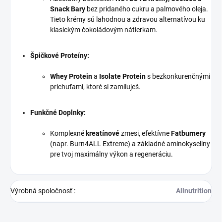
Snack Bary
bez pridaného cukru a palmového oleja.
Tieto krémy sú lahodnou a zdravou alternatívou ku
klasickým čokoládovým nátierkam.
Špičkové Proteíny:
Whey Protein
a
Isolate Protein
s bezkonkurenčnými
príchuťami, ktoré si zamiluješ.
Funkčné Doplnky:
Komplexné
kreatínové
zmesi, efektívne
Fatburnery
(napr. Burn4ALL Extreme) a základné aminokyseliny
pre tvoj maximálny výkon a regeneráciu.
Výrobná spoločnosť
:
Allnutrition