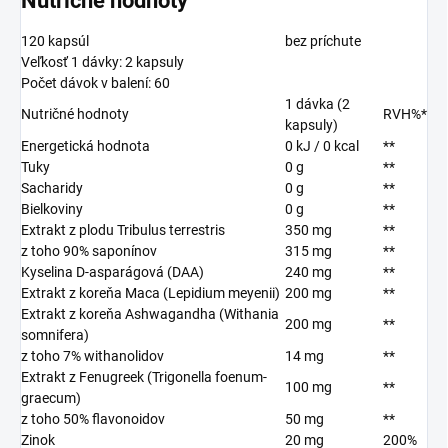
Nutričné hodnoty
120 kapsúl
bez príchute
Veľkosť 1 dávky: 2 kapsuly
Počet dávok v balení: 60
1 dávka (2
Nutričné hodnoty
RVH%*
kapsuly)
Energetická hodnota
0 kJ / 0 kcal
**
Tuky
0 g
**
Sacharidy
0 g
**
Bielkoviny
0 g
**
Extrakt z plodu Tribulus terrestris
350 mg
**
z toho 90% saponínov
315 mg
**
Kyselina D-asparágová (DAA)
240 mg
**
Extrakt z koreňa Maca (Lepidium meyenii)
200 mg
**
Extrakt z koreňa Ashwagandha (Withania
200 mg
**
somnifera)
z toho 7% withanolidov
14 mg
**
Extrakt z Fenugreek (Trigonella foenum-
100 mg
**
graecum)
z toho 50% flavonoidov
50 mg
**
Zinok
20 mg
200%