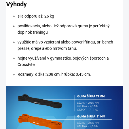
Výhody
sila odporu až 26 kg
posilňovacia, alebo tiež odporová guma je perfektný
doplnok tréningu
využitie má vo vzpieraní alebo powerliftingu, pri bench
presse, drepe alebo mŕtvom ťahu.
hojne využívaná v
gymnastike,
bojových športoch a
CrossFite
Rozmery: dĺžka: 208 cm, hrúbka: 0,45 cm.