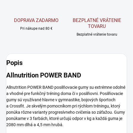
DOPRAVA ZADARMO
BEZPLATNÉ VRÁTENIE
TOVARU
Pri nákupe nad 80 €
Bezplatné vrátenie tovaru
Popis
Allnutrition POWER BAND
Allnutrition POWER BAND posilňovacie
gumy
su extrémne odolné
a vhodné pre funkčný tréning doma či v posilňovni. Posilňovacie
gumy sú využívané hlavne v gymnastike, bojových športoch
a
Crossfit.
Je skvelým pomocníkom pri rýchlom tréningu, ktorý
ponúka rôzne varianty progresívneho cvičenia so záťažou. Gumy
ponúkame v 3 farbách, ktoré určujú odpor v kg a každá guma je
2080 mm dlhá a 4,5 mm hrubá.