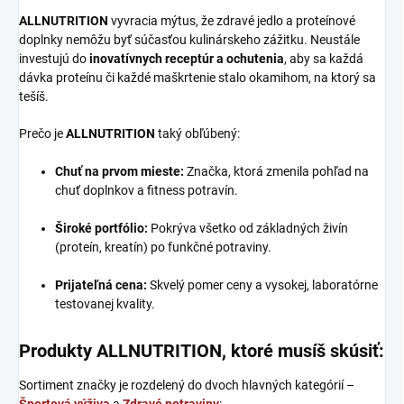
ALLNUTRITION
vyvracia mýtus, že zdravé jedlo a proteínové
doplnky nemôžu byť súčasťou kulinárskeho zážitku. Neustále
investujú do
inovatívnych receptúr a ochutenia
, aby sa každá
dávka proteínu či každé maškrtenie stalo okamihom, na ktorý sa
tešíš.
Prečo je
ALLNUTRITION
taký obľúbený:
Chuť na prvom mieste:
Značka, ktorá zmenila pohľad na
chuť doplnkov a fitness potravín.
Široké portfólio:
Pokrýva všetko od základných živín
(proteín, kreatín) po funkčné potraviny.
Prijateľná cena:
Skvelý pomer ceny a vysokej, laboratórne
testovanej kvality.
Produkty ALLNUTRITION, ktoré musíš skúsiť:
Sortiment značky je rozdelený do dvoch hlavných kategórií –
Športová výživa
a
Zdravé potraviny
: