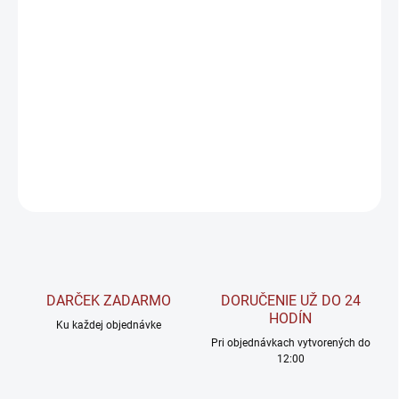
−
+
Pridať do košíka
Posilňovacie gumy CROSS BAND sú praktickou pomôckou pre
odľahčenie alebo pridanie odporu.
DETAILNÉ INFORMÁCIE
OPÝTAŤ SA
STRÁŽIŤ
DARČEK ZADARMO
DORUČENIE UŽ DO 24
HODÍN
Ku každej objednávke
Pri objednávkach vytvorených do
12:00