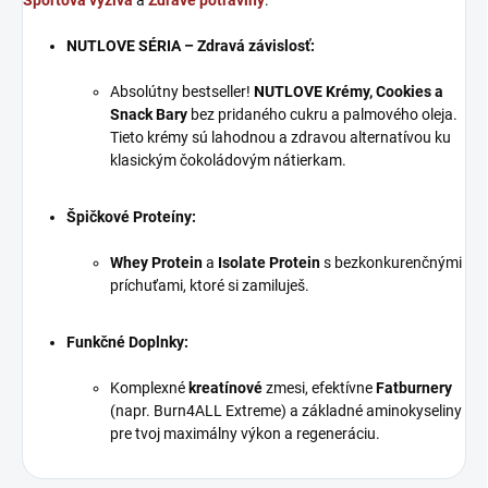
NUTLOVE SÉRIA – Zdravá závislosť:
Absolútny bestseller!
NUTLOVE Krémy, Cookies a
Snack Bary
bez pridaného cukru a palmového oleja.
Tieto krémy sú lahodnou a zdravou alternatívou ku
klasickým čokoládovým nátierkam.
Špičkové Proteíny:
Whey Protein
a
Isolate Protein
s bezkonkurenčnými
príchuťami, ktoré si zamiluješ.
Funkčné Doplnky:
Komplexné
kreatínové
zmesi, efektívne
Fatburnery
(napr. Burn4ALL Extreme) a základné aminokyseliny
pre tvoj maximálny výkon a regeneráciu.