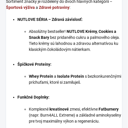
Sortiment značky je rozdelený do dvoch hlavných kategórií –
Športová výživa
a
Zdravé potraviny
:
NUTLOVE SÉRIA – Zdravá závislosť:
Absolútny bestseller!
NUTLOVE Krémy, Cookies a
Snack Bary
bez pridaného cukru a palmového oleja.
Tieto krémy sú lahodnou a zdravou alternatívou ku
klasickým čokoládovým nátierkam.
Špičkové Proteíny:
Whey Protein
a
Isolate Protein
s bezkonkurenčnými
príchuťami, ktoré si zamiluješ.
Funkčné Doplnky:
Komplexné
kreatínové
zmesi, efektívne
Fatburnery
(napr. Burn4ALL Extreme) a základné aminokyseliny
pre tvoj maximálny výkon a regeneráciu.