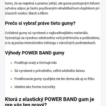
tomu, že sa nejedná o priamu záťaž, ale guma postupným ťahom
vytvára odpor, je často používaným rehabilitačnom doplnkom pri
úrazoch svalov, šliach a kĺbov.
Prečo si vybrať práve tieto gumy?
Cvičebné gumy sú vyrobené z najkvalitnejšieho materiálu.
Vyznačujú sa vysokou odolnosťou voči pretrhnutiu a poškodeniu,
a to aj počas intenzívneho tréningu v náročných podmienkach.
Výhody POWER BAND gumy
Posilňuje svaly a formuje telo
Sú vyrobené z prírodného, veľmi odolného latexu
Posilňovacie gumy využijete nie len doma ale aj vo fitku
Ideálne ako forma rozcvičky
Ktorá z elastický POWER BAND gum je
pre vás ten pravý?