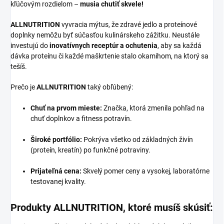
kľúčovým rozdielom –
musia chutiť skvele!
ALLNUTRITION
vyvracia mýtus, že zdravé jedlo a proteínové
doplnky nemôžu byť súčasťou kulinárskeho zážitku. Neustále
investujú do
inovatívnych receptúr a ochutenia
, aby sa každá
dávka proteínu či každé maškrtenie stalo okamihom, na ktorý sa
tešíš.
Prečo je
ALLNUTRITION
taký obľúbený:
Chuť na prvom mieste:
Značka, ktorá zmenila pohľad na
chuť doplnkov a fitness potravín.
Široké portfólio:
Pokrýva všetko od základných živín
(proteín, kreatín) po funkčné potraviny.
Prijateľná cena:
Skvelý pomer ceny a vysokej, laboratórne
testovanej kvality.
Produkty ALLNUTRITION, ktoré musíš skúsiť: