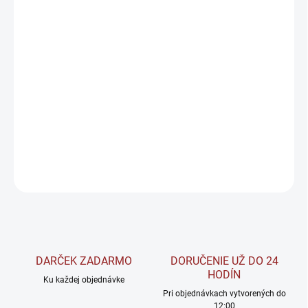
−
+
Pridať do košíka
Allnutrition POWER BAND Posilňovacie gumy sú extrémne odolné
a vhodné pre funkčný tréning doma či v posilňovni. Posilňovacie
gumy CROSS BAND sú praktickou pomôckou pre odľahčenie
alebo pridanie odporu.
DETAILNÉ INFORMÁCIE
OPÝTAŤ SA
STRÁŽIŤ
DARČEK ZADARMO
DORUČENIE UŽ DO 24
HODÍN
Ku každej objednávke
Pri objednávkach vytvorených do
12:00