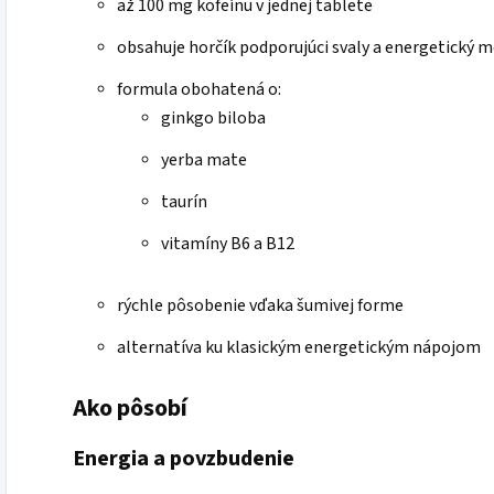
až 100 mg kofeínu v jednej tablete
obsahuje horčík podporujúci svaly a energetický
formula obohatená o:
ginkgo biloba
yerba mate
taurín
vitamíny B6 a B12
rýchle pôsobenie vďaka šumivej forme
alternatíva ku klasickým energetickým nápojom
Ako pôsobí
Energia a povzbudenie