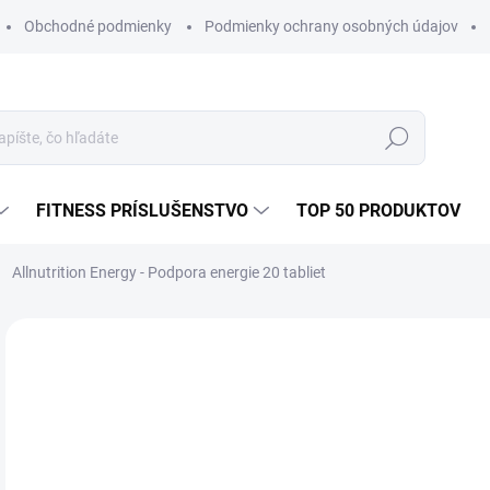
Obchodné podmienky
Podmienky ochrany osobných údajov
Hľadať
FITNESS PRÍSLUŠENSTVO
TOP 50 PRODUKTOV
Allnutrition Energy - Podpora energie 20 tabliet
1 hodnotenie
Podrobnosti hodnotenia
ZNAČKA:
A
€2
Jedn
SK
cena