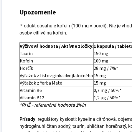
Upozornenie
Produkt obsahuje kofeín (100 mg v porcii). Nie je vhod
osoby citlivé na kofeín.
Výživová hodnota / Aktívne zložky:
1 kapsula / tablet
Taurín
150 mg
Kofeín
100 mg
Horčík
28 mg / 7%*
Výťažok z listov ginka dvojlaločného
15 mg
Výťažok z Yerba Maté
15 mg
Vitamín B6
0,7 mg / 50%*
Vitamín B12
1,2 µg / 50%*
*RHŽ - referenčná hodnota živín
Prísady
:
regulátory kyslosti: kyselina citrónová, objemov
hydrogénuhličitan sodný, taurín, uhličitan horečnatý, k