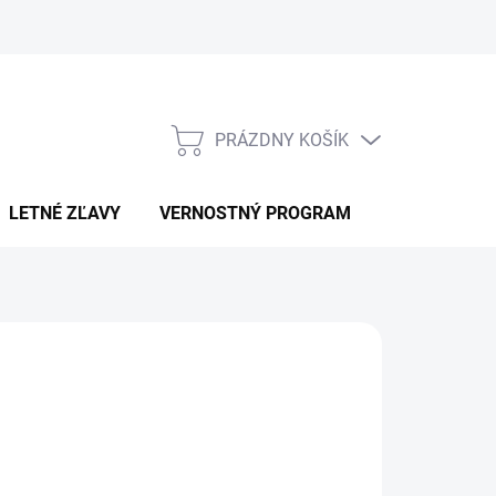
PRÁZDNY KOŠÍK
NÁKUPNÝ
KOŠÍK
LETNÉ ZĽAVY
VERNOSTNÝ PROGRAM
KONTAKT
LLNUTRITION
,90
otková
LADOM
: