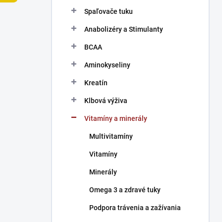
n
Spaľovače tuku
e
l
Anabolizéry a Stimulanty
BCAA
Aminokyseliny
Kreatín
Klbová výživa
Vitamíny a minerály
Multivitamíny
Vitamíny
Minerály
Omega 3 a zdravé tuky
Podpora trávenia a zažívania