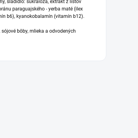
y, sladidlo: sukralóza, extrakt z listov
joránu paraguajského - yerba maté (ilex
tamín b6), kyanokobalamín (vitamín b12).
 sójové bôby, mlieka a odvodených