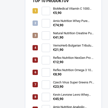
TOP 10 PRODUKTOV
BioMedical Vitamín C 1000
mg - Podpora imunity 100
€5,90
tabliet
Amix Nutrition Whey Pure
Fusion Protein - Srvátkový
€74,90
proteín CFM® 2300g
Natural Nutrition Creatine Pure
Creapure® – Čistý kreatín
€41,90
monohydrát 1 kg
VemoHerb Bulgarian Tribulus
- Testosterón booster 90
€21,90
kapsúl
Reflex Nutrition NexGen Pro -
Prémiový komplex pre imunitu
€12,90
90 kapsúl
Reflex Nutrition Omega 3 1000
mg - EPA a DHA pre srdce,
€8,90
mozog a zrak 90 kapsúl
Czech Virus Super Greens Pro
- Podpora vitality a detoxikácie
€23,90
360 g
Kevin Levrone Levro Whey
Supreme - Srvátkový proteín
€45,90
2000 g
Amix Nutrition Anabolic