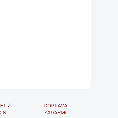
CHUŤ
EME DORUČIŤ DO:
7.8.2026
−
+
Pridať do košíka
UTRITION ENERGY je komplexný výživový doplnok vo
e šumivých tabliet určený na podporu energie,
entrácie a zvládania fyzickej aj psychickej záťaže.
ILNÉ INFORMÁCIE
OPÝTAŤ SA
STRÁŽIŤ
E UŽ
DOPRAVA
DÍN
ZADARMO