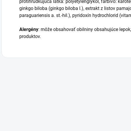
protihrudkujúca látka: polyetylénglykol, farbivo: karotén
ginkgo biloba (ginkgo biloba l.), extrakt z listov pama
paraguariensis a. st.-hil.), pyridoxín hydrochlorid (vi
Alergény
:
môže obsahovať obilniny obsahujúce lepok,
produktov.