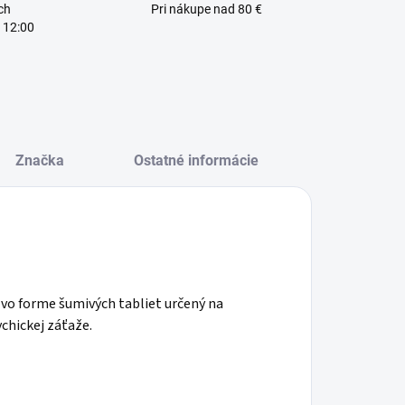
ch
Pri nákupe nad 80 €
 12:00
Značka
Ostatné informácie
o forme šumivých tabliet určený na
ychickej záťaže.