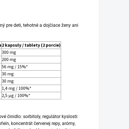
ný pre deti, tehotné a dojčiace ženy ani
a
2 kapsuly / tablety (2 porcie)
300 mg
200 mg
56 mg / 15%*
30 mg
30 mg
1,4 mg / 100%*
2,5 µg / 100%*
é činidlo: sorbitoly, regulátor kyslosti:
ofeín, koncentrát červenej repy, arómy,