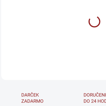
PRÍ
MÔŽ
ALLN
form
konc
DETA
DARČEK
DORUČENI
ZADARMO
DO 24 HO