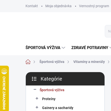
Prejsť
Kontakt
Moja objednávka
Vernostný program
na
obsah
ŠPORTOVÁ VÝŽIVA
ZDRAVÉ POTRAVINY
Domov
Športová výživa
Vitamíny a minerály
B
Kategórie
o
Preskočiť
č
kategórie
n
Športová výživa
ý
Proteíny
p
a
Gainery a sacharidy