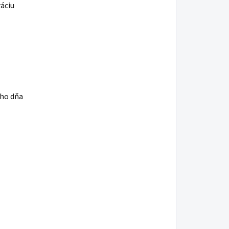
áciu
ého dňa