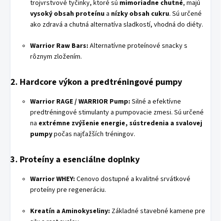
trojvrstvové tyčinky, ktoré sú
mimoriadne chutné
, majú
vysoký obsah proteínu
a
nízky obsah cukru
. Sú určené
ako zdravá a chutná alternatíva sladkostí, vhodná do diéty.
Warrior Raw Bars:
Alternatívne proteínové snacky s
rôznym zložením.
2. Hardcore výkon a predtréningové pumpy
Warrior RAGE / WARRIOR Pump:
Silné a efektívne
predtréningové stimulanty a pumpovacie zmesi. Sú určené
na
extrémne zvýšenie energie, sústredenia a svalovej
pumpy
počas najťažších tréningov.
3. Proteíny a esenciálne doplnky
Warrior WHEY:
Cenovo dostupné a kvalitné srvátkové
proteíny pre regeneráciu.
Kreatín a Aminokyseliny:
Základné stavebné kamene pre