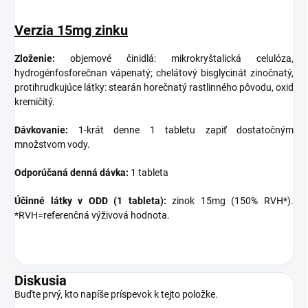
Verzia 15mg zinku
Zloženie:
objemové činidlá: mikrokryštalická celulóza,
hydrogénfosforečnan vápenatý; chelátový bisglycinát zinočnatý,
protihrudkujúce látky: stearán horečnatý rastlinného pôvodu, oxid
kremičitý.
Dávkovanie:
1-krát denne 1 tabletu zapiť dostatočným
množstvom vody.
Odporúčaná denná dávka:
1 tableta
Účinné látky v ODD (1 tableta):
zinok 15mg (150% RVH*).
*RVH=referenčná výživová hodnota.
Diskusia
Buďte prvý, kto napíše príspevok k tejto položke.