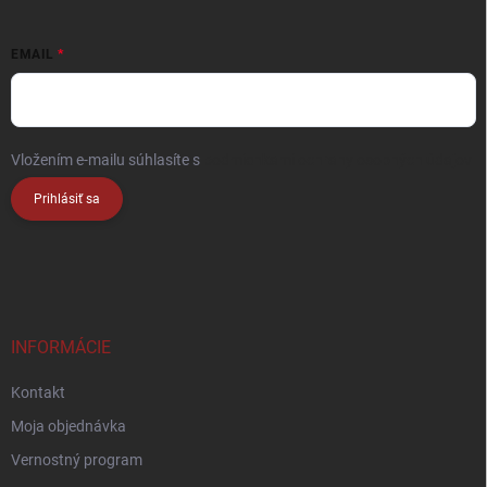
EMAIL
Vložením e-mailu súhlasíte s
podmienkami ochrany osobných údajov
Prihlásiť sa
INFORMÁCIE
Kontakt
Moja objednávka
Vernostný program