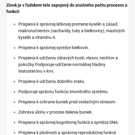
Zinok je v ľudskom tele zapojený do značného počtu procesov a
funkcií
Prispieva k správnej látkovej premene kyselín a zásad,
makronutrientov (sacharidy, tuky a bielkoviny), mastných
kyselín a vitamínu A.
Prispieva k správnej syntéze bielkovín.
Prispieva k udržaniu zdravých kostí, vlasov, nechtov a
pokožky.Podporuje udržanie normálnej hladiny
testosterónu v krvi.
Prispieva k udržaniu dobrého zraku.
Podporuje správnu funkciu imunitného systému.
Prispieva k ochrane buniek pred oxidačným stresom.
Zohráva úlohu v procese delenia buniek.
Prispieva k správnej kognitívnej funkcii a syntéze DNA.
Prispieva k plodnosti a správnej reprodukčnej funkcii.