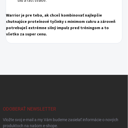
silu a rast svalov.
Warrior je pre teba, ak chceš kombinovať najlepšie
chutnajúce proteínové tyčinky s minimom cukru a zároveň
potrebuješ extrémne silný impulz pred tréningom a to
všetko za super cenu.
Z
á
p
ä
t
i
ODOBERAŤ NEWSLETTER
e
Vložte svoj e-mail a my Vám budeme zasielať informácie o nových
produktoch na našom e-shope.