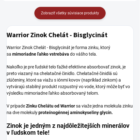
Zobraziť všetky súvisiace produkty
Warrior Zinok Chelát - Bisglycinát
Warrior Zinok Chelát - Bisglycinát je forma zinku, ktorý
sa
mimoriadne ľahko vstrebáva
do vášho tela.
Nakoľko je pre ľudské telo ťažké efektívne absorbovať zinok, je
preto viazaný na chelatačné činidlo. Chelatačné činidlá sú
zlúčeniny, ktoré sa viažu s iónmi kovov (napríklad zinkom) a
vytvárajú stabilný produkt rozpustný vo vode, ktorý môže byť vo
výsledku mimoriadne ľahko absorbovaný telom.
V prípade
Zinku Chelátu od Warrior
sa viaže jedna molekula zinku
na dve molekuly
proteínogénnej aminokyseliny glycín.
Zinok je jedným z najdôležitejších minerálov
v ľudskom tele!