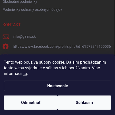
Obchodné podmienky
Podmienky ochrany osobných údajov
KONTAKT
info
@
gains.sk
https://www.facebook.com/profile.php?id=61573247190036
gains.sk?igsh=ymywandradhtandz
Tento web používa súbory cookie. Ďalším prechádzaním
tohto webu vyjadrujete súhlas s ich používaním. Viac
informácií
tu
.
Nastavenie
Copyright 2026
Gains.sk
. Všetky práva vyhradené.
Upraviť nastavenie
cookies
Odmietnuť
Súhlasím
Vytvoril Shoptet