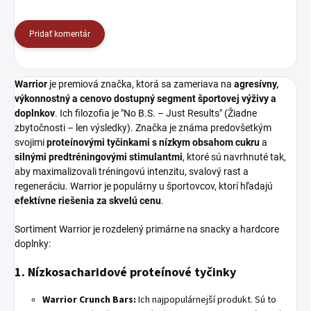
Pridať komentár
Warrior
je premiová značka, ktorá sa zameriava na
agresívny,
výkonnostný a cenovo dostupný segment športovej výživy a
doplnkov
. Ich filozofia je "No B.S. – Just Results" (Žiadne
zbytočnosti – len výsledky). Značka je známa predovšetkým
svojimi
proteínovými tyčinkami s nízkym obsahom cukru
a
silnými predtréningovými stimulantmi
, ktoré sú navrhnuté tak,
aby maximalizovali tréningovú intenzitu, svalový rast a
regeneráciu. Warrior je populárny u športovcov, ktorí hľadajú
efektívne riešenia za skvelú cenu
.
Sortiment Warrior je rozdelený primárne na snacky a hardcore
doplnky:
1. Nízkosacharidové proteínové tyčinky
Warrior Crunch Bars:
Ich najpopulárnejší produkt. Sú to