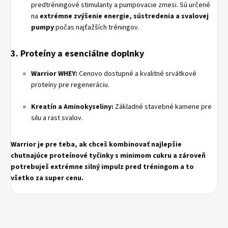
predtréningové stimulanty a pumpovacie zmesi. Sú určené
na
extrémne zvýšenie energie, sústredenia a svalovej
pumpy
počas najťažších tréningov.
3. Proteíny a esenciálne doplnky
Warrior WHEY:
Cenovo dostupné a kvalitné srvátkové
proteíny pre regeneráciu.
Kreatín a Aminokyseliny:
Základné stavebné kamene pre
silu a rast svalov.
Warrior je pre teba, ak chceš kombinovať najlepšie
chutnajúce proteínové tyčinky s minimom cukru a zároveň
potrebuješ extrémne silný impulz pred tréningom a to
všetko za super cenu.