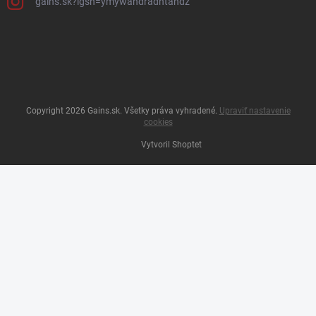
gains.sk?igsh=ymywandradhtandz
Copyright 2026
Gains.sk
. Všetky práva vyhradené.
Upraviť nastavenie
cookies
Vytvoril Shoptet