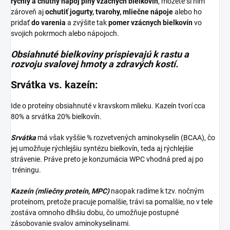
rýchly a chutný nápoj plný vzácnych bielkovín
, môžete si nim
zároveň aj
ochutiť jogurty, tvarohy, mliečne nápoje
alebo ho
pridať
do varenia
a zvýšite tak
pomer vzácnych bielkovín
vo
svojich pokrmoch alebo nápojoch.
Obsiahnuté bielkoviny prispievajú k rastu a
rozvoju svalovej hmoty a zdravých kostí.
Srvátka vs. kazeín:
Ide o proteíny obsiahnuté v kravskom mlieku. Kazeín tvorí cca
80% a srvátka 20% bielkovín.
Srvátka
má však vyššie % rozvetvených aminokyselín (BCAA), čo
jej umožňuje rýchlejšiu syntézu bielkovín, teda aj rýchlejšie
strávenie. Práve preto je konzumácia WPC vhodná pred aj po
tréningu.
Kazeín (mliečny proteín, MPC)
naopak radíme k tzv. nočným
proteínom, pretože pracuje pomalšie, trávi sa pomalšie, no v tele
zostáva omnoho dlhšiu dobu, čo umožňuje postupné
zásobovanie svalov aminokyselinami.