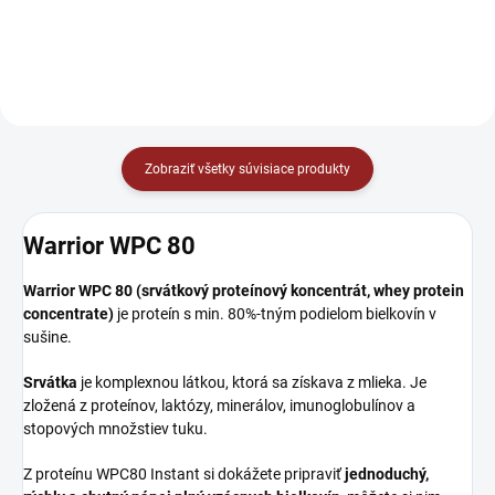
sladkostiam. Jej hlavnou
výhodou je nulový obsah
pridaného cukru,...
Zobraziť všetky súvisiace produkty
Warrior WPC 80
Warrior WPC 80 (srvátkový proteínový koncentrát, whey protein
concentrate)
je proteín s min. 80%-tným podielom bielkovín v
sušine.
Srvátka
je komplexnou látkou, ktorá sa získava z mlieka. Je
zložená z proteínov, laktózy, minerálov, imunoglobulínov a
stopových množstiev tuku.
Z proteínu WPC80 Instant si dokážete pripraviť
jednoduchý,