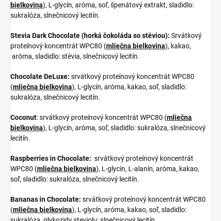
bielkovina
), L-glycín, aróma, soľ, špenátový extrakt, sladidlo:
sukralóza, slnečnicový lecitín.
Stevia Dark Chocolate (horká čokoláda so stéviou):
Srvátkový
proteínový koncentrát WPC80 (
mliečna bielkovina
), kakao,
aróma, sladidlo: stévia, slnečnicový lecitín.
Chocolate DeLuxe:
srvátkový proteínový koncentrát WPC80
(
mliečna bielkovina
), L-glycín, aróma, kakao, soľ, sladidlo:
sukralóza, slnečnicový lecitín.
Coconut
: srvátkový proteínový koncentrát WPC80 (
mliečna
bielkovina
), L-glycín, aróma, soľ, sladidlo: sukralóza, slnečnicový
lecitín.
Raspberries in Chocolate:
srvátkový proteínový koncentrát
WPC80 (
mliečna bielkovina
), L-glycín, L-alanín, aróma, kakao,
soľ, sladidlo: sukralóza, slnečnicový lecitín.
Bananas in Chocolate:
srvátkový proteínový koncentrát WPC80
(
mliečna bielkovina
), L-glycín, aróma, kakao, soľ, sladidlo:
sukralóza, glykozidy steviolu; slnečnicový lecitín.