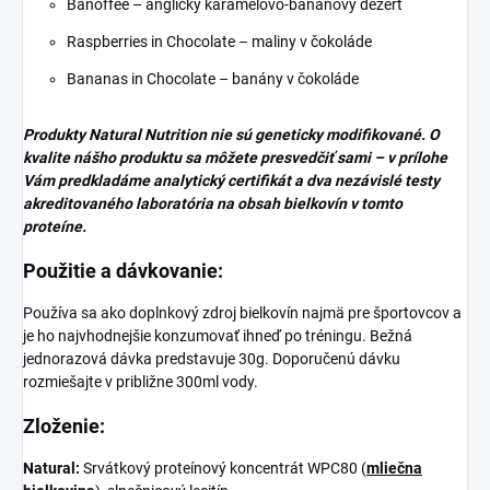
Banoffee – anglický karamelovo-banánový dezert
Raspberries in Chocolate – maliny v čokoláde
Bananas in Chocolate – banány v čokoláde
Produkty Natural Nutrition nie sú geneticky modifikované. O
kvalite nášho produktu sa môžete presvedčiť sami – v prílohe
Vám predkladáme analytický certifikát a dva nezávislé testy
akreditovaného laboratória na obsah bielkovín v tomto
proteíne.
Použitie a dávkovanie:
Používa sa ako doplnkový zdroj bielkovín najmä pre športovcov a
je ho najvhodnejšie konzumovať ihneď po tréningu. Bežná
jednorazová dávka predstavuje 30g. Doporučenú dávku
rozmiešajte v približne 300ml vody.
Zloženie:
Natural:
Srvátkový proteínový koncentrát WPC80 (
mliečna