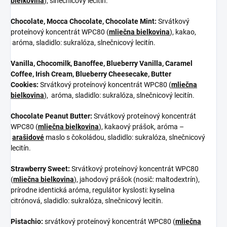
bielkovina
), slnečnicový lecitín.
Chocolate, Mocca Chocolate, Chocolate Mint:
Srvátkový
proteínový koncentrát WPC80 (
mliečna bielkovina
), kakao,
aróma, sladidlo: sukralóza, slnečnicový lecitín.
Vanilla, Chocomilk,
Banoffee, Blueberry Vanilla, Caramel
Coffee, Irish Cream, Blueberry Cheesecake, Butter
Cookies:
Srvátkový proteínový koncentrát WPC80 (
mliečna
bielkovina
), aróma, sladidlo: sukralóza, slnečnicový lecitín.
Chocolate Peanut Butter:
Srvátkový proteínový koncentrát
WPC80 (
mliečna bielkovina
), kakaový prášok, aróma –
arašidové
maslo s čokoládou,
sladidlo: sukralóza, slnečnicový
lecitín.
Strawberry Sweet:
Srvátkový proteínový koncentrát WPC80
(
mliečna bielkovina
), jahodový prášok (nosič: maltodextrín),
prírodne identická aróma, regulátor kyslosti: kyselina
citrónová, sladidlo: sukralóza, slnečnicový lecitín.
Pistachio:
srvátkový proteínový koncentrát WPC80 (
mliečna