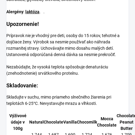
Alergény
:
laktóza
. .
Upozornenie!
Prípravok nie je vhodný pre deti, osoby do 15 rokov, tehotné a
dojčiace ženy. Výrobok sa nesmie používať ako náhrada
rozmanitej stravy. Uchovávajte mimo dosahu malých detí.
Ustanovená odporúčaná denná dávka sa nesmie prekročiť.
Nezabúdajte, že vysoká teplota spôsobuje denaturáciu
(znehodnotenie) srvátkového proteínu.
Skladovanie:
Skladujte v suchu, mimo priameho slnečného žiarenia pri
teplotách 6-25°C. Nevystavujte mrazu a vlhkosti.
Výživové
Chocolat
Mocca
údaje v
Natural
Chocolate
Vanilla
Chocomilk
Peanut
Chocolate
100g
Butter
1 744
1 687
1 690
1 724
1 676
1 709