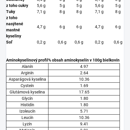
z toho cukry
5,6 g
5 g
5 g
5,6 g
5 g
Tuky
7,1 g
8 g
8 g
7,1 g
8 g
z toho
nasýtené
4,7 g
6 g
6 g
4,7 g
6 g
mastné
kyseliny
Soľ
0,2 g
0,6 g
0,6 g
0,2 g
0,6 g
Aminokyselinový profil
% obsah aminokyselín v 100g bielkovín
Alanín
4.97
Arginín
2.64
Asparágová kyselina
10.36
Cysteín
1.69
Glutámová kyselina
17.65
Glycín
1.80
Histidín
1.80
Izoleucín
5.71
Leucín
10.36
Lyzín
9.41