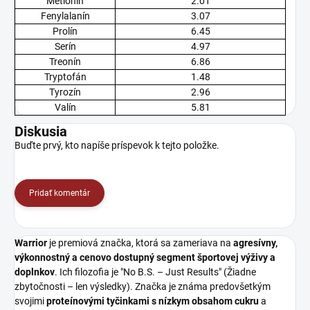
Metionín
2.01
Fenylalanín
3.07
Prolín
6.45
Serín
4.97
Treonín
6.86
Tryptofán
1.48
Tyrozín
2.96
Valín
5.81
Diskusia
Buďte prvý, kto napíše príspevok k tejto položke.
Pridať komentár
Warrior
je premiová značka, ktorá sa zameriava na
agresívny,
výkonnostný a cenovo dostupný segment športovej výživy a
doplnkov
. Ich filozofia je "No B.S. – Just Results" (Žiadne
zbytočnosti – len výsledky). Značka je známa predovšetkým
svojimi
proteínovými tyčinkami s nízkym obsahom cukru
a