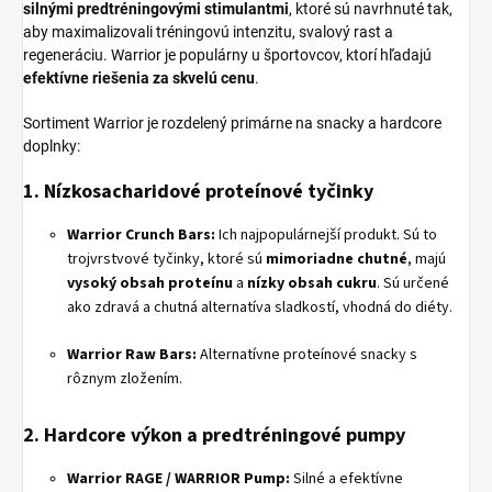
silnými predtréningovými stimulantmi
, ktoré sú navrhnuté tak,
aby maximalizovali tréningovú intenzitu, svalový rast a
regeneráciu. Warrior je populárny u športovcov, ktorí hľadajú
efektívne riešenia za skvelú cenu
.
Sortiment Warrior je rozdelený primárne na snacky a hardcore
doplnky:
1. Nízkosacharidové proteínové tyčinky
Warrior Crunch Bars:
Ich najpopulárnejší produkt. Sú to
trojvrstvové tyčinky, ktoré sú
mimoriadne chutné
, majú
vysoký obsah proteínu
a
nízky obsah cukru
. Sú určené
ako zdravá a chutná alternatíva sladkostí, vhodná do diéty.
Warrior Raw Bars:
Alternatívne proteínové snacky s
rôznym zložením.
2. Hardcore výkon a predtréningové pumpy
Warrior RAGE / WARRIOR Pump:
Silné a efektívne