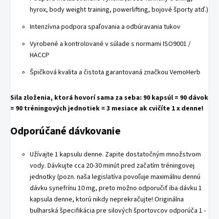
hyrox, body weight training, powerlifting, bojové športy atď.)
Intenzívna podpora spaľovania a odbúravania tukov
Vyrobené a kontrolované v súlade s normami ISO9001 /
HACCP
Špičková kvalita a čistota garantovaná značkou VemoHerb
Sila zloženia, ktorá hovorí sama za seba: 90 kapsúl = 90 dávok
= 90 tréningových jednotiek = 3 mesiace ak cvičíte 1 x denne!
Odporúčané dávkovanie
Užívajte 1 kapsulu denne. Zapite dostatočným množstvom
vody. Dávkujte cca 20-30 minút pred začatím tréningovej
jednotky (pozn. naša legislatíva povoľuje maximálnu dennú
dávku synefrínu 10 mg, preto možno odporučiť iba dávku 1
kapsula denne, ktorú nikdy neprekračujte! Originálna
bulharská špecifikácia pre silových športovcov odporúča 1 -