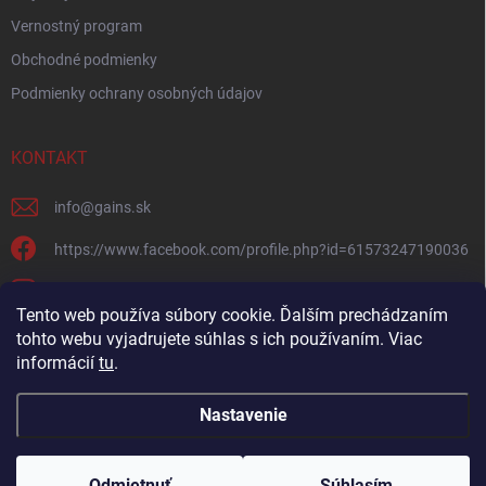
Vernostný program
Obchodné podmienky
Podmienky ochrany osobných údajov
KONTAKT
info
@
gains.sk
https://www.facebook.com/profile.php?id=61573247190036
gains.sk?igsh=ymywandradhtandz
Tento web používa súbory cookie. Ďalším prechádzaním
tohto webu vyjadrujete súhlas s ich používaním. Viac
informácií
tu
.
Nastavenie
Copyright 2026
Gains.sk
. Všetky práva vyhradené.
Upraviť nastavenie
cookies
Odmietnuť
Súhlasím