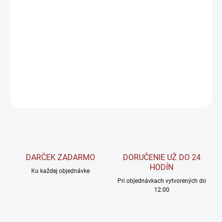
−
+
Pridať do košíka
VemoHerb ECA je zostavený k signifikantným, teda znateľným
výsledkom, so zameraním na silnú predtréningovú stimuláciu =
výkon, a alebo odbúravanie prebytočného tuku = rysovanie.
DETAILNÉ INFORMÁCIE
OPÝTAŤ SA
STRÁŽIŤ
DARČEK ZADARMO
DORUČENIE UŽ DO 24
HODÍN
Ku každej objednávke
Pri objednávkach vytvorených do
12:00