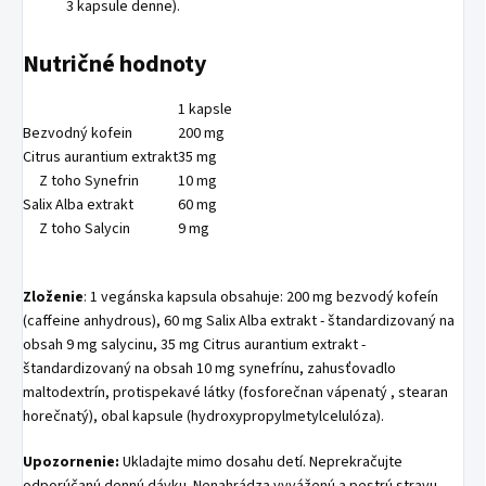
3 kapsule denne).
Nutričné hodnoty
1 kapsle
Bezvodný kofein
200 mg
Citrus aurantium extrakt
35 mg
Z toho Synefrin
10 mg
Salix Alba extrakt
60 mg
Z toho Salycin
9 mg
Zloženie
: 1 vegánska kapsula obsahuje: 200 mg bezvodý kofeín
(caffeine anhydrous), 60 mg Salix Alba extrakt - štandardizovaný na
obsah 9 mg salycinu, 35 mg Citrus aurantium extrakt -
štandardizovaný na obsah 10 mg synefrínu, zahusťovadlo
maltodextrín, protispekavé látky (fosforečnan vápenatý , stearan
horečnatý), obal kapsule (hydroxypropylmetylcelulóza).
Upozornenie:
Ukladajte mimo dosahu detí. Neprekračujte
odporúčanú dennú dávku. Nenahrádza vyváženú a pestrú stravu.