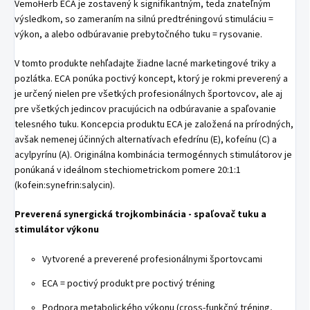
VemoHerb ECA je zostavený k signifikantným, teda znateľným
výsledkom, so zameraním na silnú predtréningovú stimuláciu =
výkon, a alebo odbúravanie prebytočného tuku = rysovanie.
V tomto produkte nehľadajte žiadne lacné marketingové triky a
pozlátka. ECA ponúka poctivý koncept, ktorý je rokmi preverený a
je určený nielen pre všetkých profesionálnych športovcov, ale aj
pre všetkých jedincov pracujúcich na odbúravanie a spaľovanie
telesného tuku. Koncepcia produktu ECA je založená na prírodných,
avšak nemenej účinných alternatívach efedrínu (E), kofeínu (C) a
acylpyrínu (A). Originálna kombinácia termogénnych stimulátorov je
ponúkaná v ideálnom stechiometrickom pomere 20:1:1
(kofein:synefrin:salycin).
Preverená synergická trojkombinácia - spaľovač tuku a
stimulátor výkonu
Vytvorené a preverené profesionálnymi športovcami
ECA = poctivý produkt pre poctivý tréning
Podpora metabolického výkonu (cross-funkčný tréning,