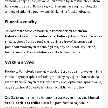
zameriava najmä na využívanie unikátnych bylín rastúcich v čistom
horskom prostredí Bulharska, ktoré sú známe svojimi biologicky
aktívnymi látkami a pozitívnymi účinkami na ľudské zdravie.
Filozofia značky
Základom filozofie VemoHerb je kombinácia
tradičného
bylinkárstva a moderného vedeckého výskumu
. Spoločnosť sa
snaží zachovať prirodzenú silu rastlín a zároveň ju spracovať
pomocou moderných technológií tak, aby boli produkty účinné,
bezpečné a ľahko využiteľné v každodennom živote.
Výskum a vývoj
Produkty VemoHerb vznikajú v spolupráci s vedcami a výskumníkmi
v oblasti fytoterapie a prírodnej medicíny. Vývoj sa sústreďuje na
identifikáciu účinných rastlinných látok a ich optimálne spracovanie,
aby sa zachoval čo najvyšší obsah bioaktívnych zložiek.
Značka je známa najmä výskumom a spracovaním rastliny
Mursal
tea (Sideritis scardica)
, ktorá je považovaná za jednu z