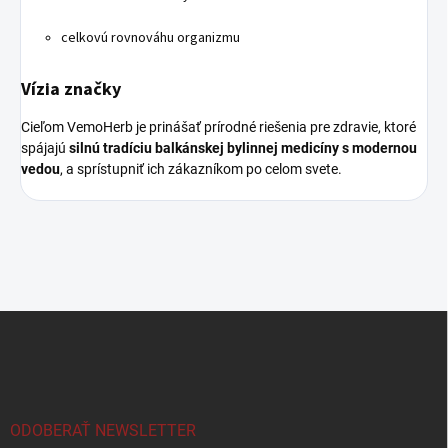
celkovú rovnováhu organizmu
Vízia značky
Cieľom VemoHerb je prinášať prírodné riešenia pre zdravie, ktoré
spájajú
silnú tradíciu balkánskej bylinnej medicíny s modernou
vedou
, a sprístupniť ich zákazníkom po celom svete.
Z
á
p
ä
t
i
ODOBERAŤ NEWSLETTER