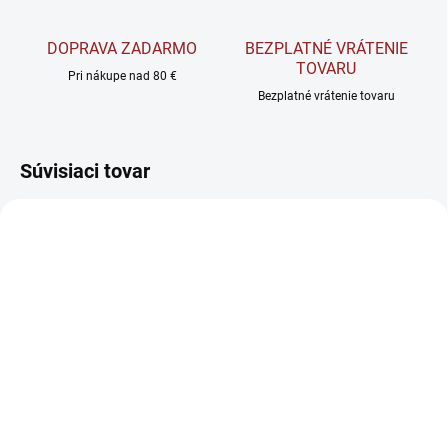
DOPRAVA ZADARMO
BEZPLATNÉ VRÁTENIE
TOVARU
Pri nákupe nad 80 €
Bezplatné vrátenie tovaru
Súvisiaci tovar
SKLADOM
SKLADOM
Best Nutrition Tribulus
VemoHerb Cordyceps
Terrestris 80% -
CS-4 - Podpora