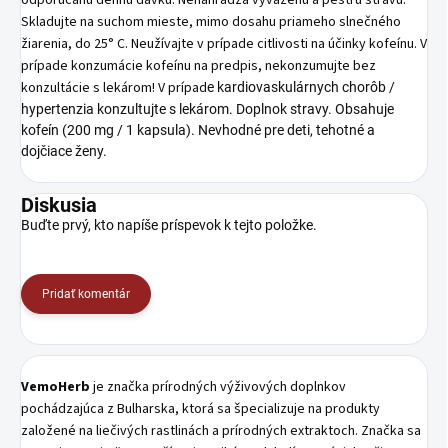
Skladujte na suchom mieste, mimo dosahu priameho slnečného
žiarenia, do 25° C. Neužívajte v prípade citlivosti na účinky kofeínu. V
prípade konzumácie kofeínu na predpis, nekonzumujte bez
konzultácie s lekárom! V prípad
e kardiovaskulárnych chorôb /
hypertenzia konzultujte s lekárom. Doplnok stravy. Obsahuje
kofeín (200 mg / 1 kapsula). Nevhodné pre deti, tehotné a
dojčiace ženy.
Diskusia
Buďte prvý, kto napíše príspevok k tejto položke.
Pridať komentár
VemoHerb
je značka prírodných výživových doplnkov
pochádzajúca z Bulharska, ktorá sa špecializuje na produkty
založené na liečivých rastlinách a prírodných extraktoch. Značka sa