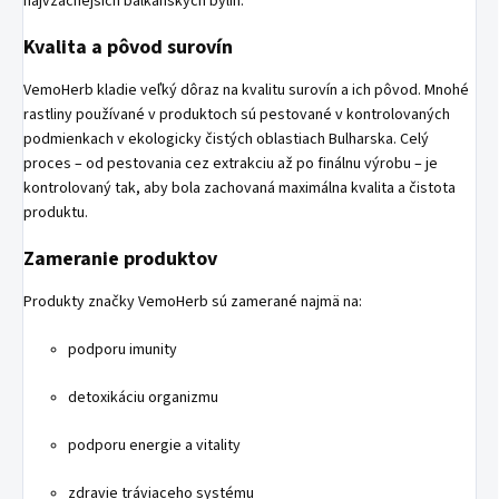
najvzácnejších balkánskych bylín.
Kvalita a pôvod surovín
VemoHerb kladie veľký dôraz na kvalitu surovín a ich pôvod. Mnohé
rastliny používané v produktoch sú pestované v kontrolovaných
podmienkach v ekologicky čistých oblastiach Bulharska. Celý
proces – od pestovania cez extrakciu až po finálnu výrobu – je
kontrolovaný tak, aby bola zachovaná maximálna kvalita a čistota
produktu.
Zameranie produktov
Produkty značky VemoHerb sú zamerané najmä na:
podporu imunity
detoxikáciu organizmu
podporu energie a vitality
zdravie tráviaceho systému