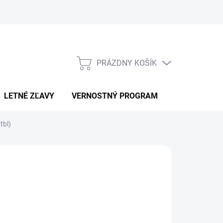
PRÁZDNY KOŠÍK
NÁKUPNÝ
KOŠÍK
LETNÉ ZĽAVY
VERNOSTNÝ PROGRAM
KONTAKT
tbl)
:
PRO BRANDS
,95
otková
LADOM
: