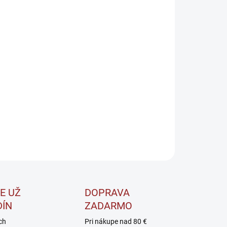
CHUŤ
EME DORUČIŤ DO:
11.8.2026
−
+
Pridať do košíka
tená šumivá tableta obsahuje komplex vitamínov a
rálov, ktoré telo potrebuje pre správne fungovanie.
ILNÉ INFORMÁCIE
OPÝTAŤ SA
STRÁŽIŤ
E UŽ
DOPRAVA
DÍN
ZADARMO
ch
Pri nákupe nad 80 €