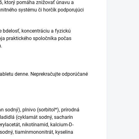
B6, ktorý pomáha znižovať únavu a
munitného systému či horčík podporujúci
e bdelosť, koncentráciu a fyzickú
ja praktického spoločníka počas
u.
1 tabletu denne. Neprekračujte odporúčané
n sodný), plnivo (sorbitol*), prírodná
ladidlá (cyklamát sodný, sacharín
erylacetát, nikotínamid, kalcium-D-
t sodný, tiamínmononitrát, kyselina