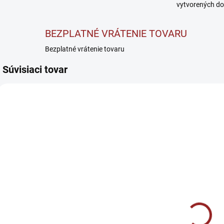
vytvorených do
BEZPLATNÉ VRÁTENIE TOVARU
Bezplatné vrátenie tovaru
Súvisiaci tovar
AKCIA
SKLADOM
SKLADOM
BrainMax
BrainMax
Omega 3 Fish
Vegan Omega
O
Oil - Rybí olej
Kids - Omega-
o
180 softgel
3 pre deti 90
€26,90
€19,90