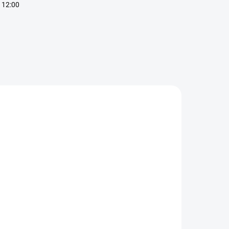
 12:00
AKCIA
TIP
VÝPREDAJ
SKLADOM
SKLADOM
BioMedical
BrainMax
mega 3 - Rybí
Vegan Omega
lej 200 kapsúl
3 - DHA a EPA
- Pre mozog,
€11,90
€37,90