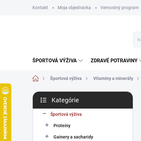
Prejsť
Kontakt
Moja objednávka
Vernostný program
na
obsah
ŠPORTOVÁ VÝŽIVA
ZDRAVÉ POTRAVINY
Domov
Športová výživa
Vitamíny a minerály
B
Kategórie
o
Preskočiť
č
kategórie
n
Športová výživa
ý
Proteíny
p
a
Gainery a sacharidy