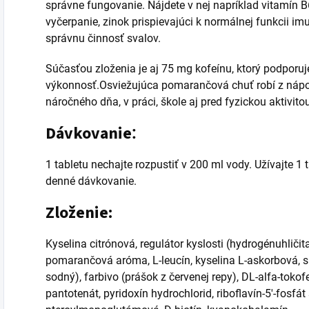
správne fungovanie. Nájdete v nej napríklad vitamín 
vyčerpanie, zinok prispievajúci k normálnej funkcii i
správnu činnosť svalov.
Súčasťou zloženia je aj 75 mg kofeínu, ktorý podporuj
výkonnosť.Osviežujúca pomarančová chuť robí z nápo
náročného dňa, v práci, škole aj pred fyzickou aktivito
Dávkovanie
:
1 tabletu nechajte rozpustiť v 200 ml vody. Užívajte 
denné dávkovanie.
Zloženie:
Kyselina citrónová, regulátor kyslosti (hydrogénuhličita
pomarančová aróma, L-leucín, kyselina L-askorbová, s
sodný), farbivo (prášok z červenej repy), DL-alfa-tokof
pantotenát, pyridoxín hydrochlorid, riboflavín-5'-fosfá