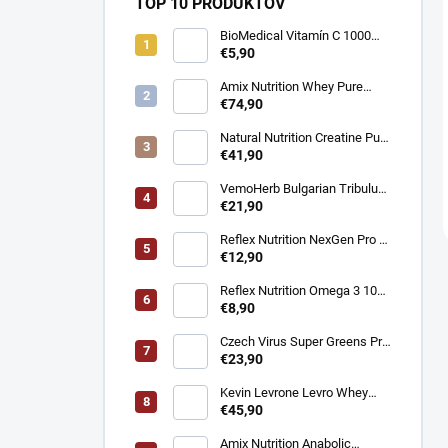
TOP 10 PRODUKTOV
BioMedical Vitamín C 1000
mg - Podpora imunity 100
€5,90
tabliet
Amix Nutrition Whey Pure
Fusion Protein - Srvátkový
€74,90
proteín CFM® 2300g
Natural Nutrition Creatine Pure
Creapure® – Čistý kreatín
€41,90
monohydrát 1 kg
VemoHerb Bulgarian Tribulus
- Testosterón booster 90
€21,90
kapsúl
Reflex Nutrition NexGen Pro -
Prémiový komplex pre imunitu
€12,90
90 kapsúl
Reflex Nutrition Omega 3 1000
mg - EPA a DHA pre srdce,
€8,90
mozog a zrak 90 kapsúl
Czech Virus Super Greens Pro
- Podpora vitality a detoxikácie
€23,90
360 g
Kevin Levrone Levro Whey
Supreme - Srvátkový proteín
€45,90
2000 g
Amix Nutrition Anabolic