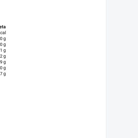
eta
kcal
0 g
0 g
,1 g
2 g
,9 g
0 g
,7 g