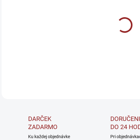
PRÍ
MÔŽ
Ochu
mine
DETA
DARČEK
DORUČENI
ZADARMO
DO 24 HO
Ku každej objednávke
Pri objednávka