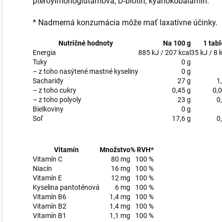
pteroylmonoglutámová, D-biotín, kyanokobalamín.
* Nadmerná konzumácia môže mať laxatívne účinky.
Nutričné hodnoty
Na 100 g
1 tabl
Energia
885 kJ / 207 kcal
35 kJ / 8 
Tuky
0 g
– z toho nasýtené mastné kyseliny
0 g
Sacharidy
27 g
1
– z toho cukry
0,45 g
0,0
– z toho polyoly
23 g
0
Bielkoviny
0 g
Soľ
17,6 g
0
Vitamín
Množstvo
% RVH*
Vitamín C
80 mg
100 %
Niacín
16 mg
100 %
Vitamín E
12 mg
100 %
Kyselina pantoténová
6 mg
100 %
Vitamín B6
1,4 mg
100 %
Vitamín B2
1,4 mg
100 %
Vitamín B1
1,1 mg
100 %