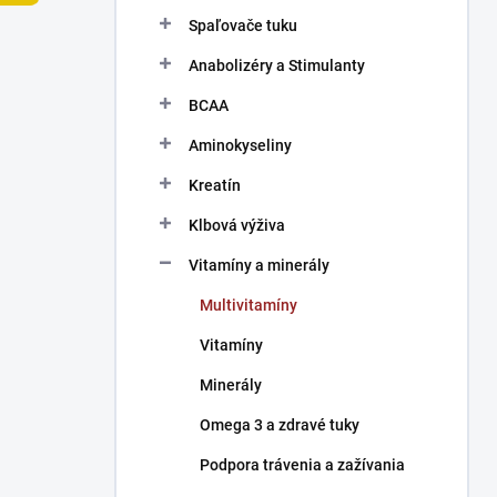
n
Spaľovače tuku
e
l
Anabolizéry a Stimulanty
BCAA
Aminokyseliny
Kreatín
Klbová výživa
Vitamíny a minerály
Multivitamíny
Vitamíny
Minerály
Omega 3 a zdravé tuky
Podpora trávenia a zažívania