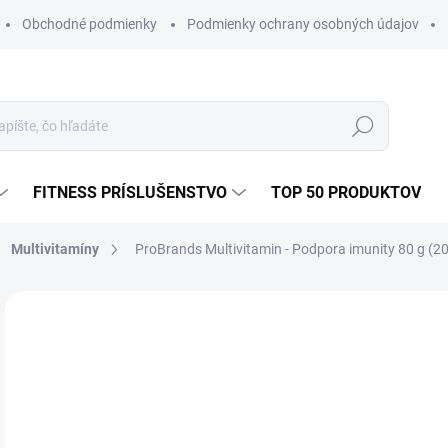
Obchodné podmienky
Podmienky ochrany osobných údajov
Hľadať
FITNESS PRÍSLUŠENSTVO
TOP 50 PRODUKTOV
Multivitamíny
ProBrands Multivitamin - Podpora imunity 80 g (20
Neohodnotené
Podrobnosti hodnotenia
ZNAČKA
€1
Jedn
SK
cena