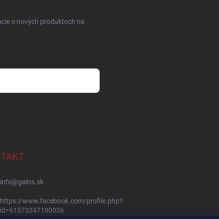
ácie o nových produktoch na
osobných údajov
TAKT
info
@
gains.sk
https://www.facebook.com/profile.php?
id=61573247190036