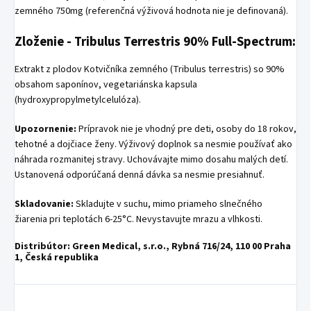
zemného 750mg (referenčná výživová hodnota nie je definovaná).
Zloženie - Tribulus Terrestris 90% Full-Spectrum:
Extrakt z plodov Kotvičníka zemného (Tribulus terrestris) so 90%
obsahom saponínov, vegetariánska kapsula
(hydroxypropylmetylcelulóza).
Upozornenie:
Prípravok nie je vhodný pre deti, osoby do 18 rokov,
tehotné a dojčiace ženy. Výživový doplnok sa nesmie používať ako
náhrada rozmanitej stravy. Uchovávajte mimo dosahu malých detí.
Ustanovená odporúčaná denná dávka sa nesmie presiahnuť.
Skladovanie:
Skladujte v suchu, mimo priameho slnečného
žiarenia pri teplotách 6-25°C. Nevystavujte mrazu a vlhkosti.
Distribútor:
Green Medical, s.r.o., Rybná 716/24, 110 00 Praha
1, Česká republika