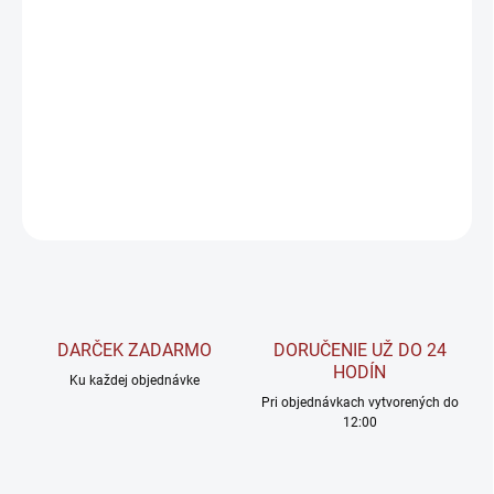
−
+
Pridať do košíka
Tribulus Terrestris 90% Full-Spectrum extrakt z plodov Kotvičníka
zemného s 90 % saponínov. Tribulus je 100 % čistý, vo vegánskych
kapsulách, bez chemikálií a prímesí.
DETAILNÉ INFORMÁCIE
OPÝTAŤ SA
STRÁŽIŤ
DARČEK ZADARMO
DORUČENIE UŽ DO 24
HODÍN
Ku každej objednávke
Pri objednávkach vytvorených do
12:00