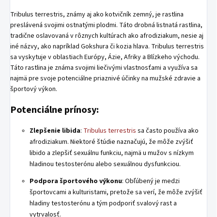
Tribulus terrestris, známy aj ako kotvičník zemný, je rastlina
preslávená svojimi ostnatými plodmi. Táto drobná listnatá rastlina,
tradične oslavovaná v rôznych kultúrach ako afrodiziakum, nesie aj
iné názvy, ako napríklad Gokshura či kozia hlava. Tribulus terrestris
sa vyskytuje v oblastiach Európy, Ázie, Afriky a Blízkeho východu.
Táto rastlina je známa svojimi liečivými vlastnosťami a využíva sa
najmä pre svoje potenciálne priaznivé účinky na mužské zdravie a
športový výkon.
Potenciálne prínosy:
Zlepšenie libida
:
Tribulus terrestris
sa často používa ako
afrodiziakum. Niektoré štúdie naznačujú, že môže zvýšiť
libido a zlepšiť sexuálnu funkciu, najmä u mužov s nízkym
hladinou testosterónu alebo sexuálnou dysfunkciou.
Podpora športového výkonu
: Obľúbený je medzi
športovcami a kulturistami, pretože sa verí, že môže zvýšiť
hladiny testosterónu a tým podporiť svalový rast a
vytrvalosť.