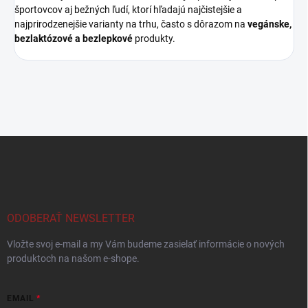
športovcov aj bežných ľudí, ktorí hľadajú najčistejšie a
najprirodzenejšie varianty na trhu, často s dôrazom na
vegánske,
bezlaktózové a bezlepkové
produkty.
Z
á
p
ä
t
i
ODOBERAŤ NEWSLETTER
e
Vložte svoj e-mail a my Vám budeme zasielať informácie o nových
produktoch na našom e-shope.
EMAIL