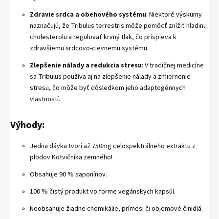
Zdravie srdca a obehového systému
: Niektoré výskumy
naznačujú, že Tribulus terrestris môže pomôcť znížiť hladinu
cholesterolu a regulovať krvný tlak, čo prispieva k
zdravšiemu srdcovo-cievnemu systému.
Zlepšenie nálady a redukcia stresu
: V tradičnej medicíne
sa Tribulus používa aj na zlepšenie nálady a zmiernenie
stresu, čo môže byť dôsledkom jeho adaptogénnych
vlastností.
Výhody:
Jedna dávka tvorí až 750mg celospektrálneho extraktu z
plodov Kotvičníka zemného!
Obsahuje 90 % saponínov.
100 % čistý produkt vo forme vegánskych kapsúl.
Neobsahuje žiadne chemikálie, prímesi či objemové činidlá.