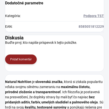
Dodatočné parametre
Kategória
:
Podpora TST
EAN
:
8585051812229
Diskusia
Buďte prvý, kto napíše príspevok k tejto položke.
Pridať komentár
Natural Nutrition
je
slovenská značka
, ktorá si získala popularitu
vďaka svojmu silnému zameraniu na
maximálnu čistotu,
prírodné zloženie a transparentnosť
. Ich filozofia je postavená
na presvedčení, že doplnky stravy by mali byť čo najviac
bez
pridaných aditív, farbív, umelých sladidiel a palmového oleja
. Sú
hrdí na svoju
kvalitu, testované suroviny
a ponúkajú riešenia pre