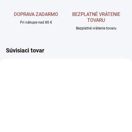
DOPRAVA ZADARMO
BEZPLATNÉ VRÁTENIE
TOVARU
Pri nákupe nad 80 €
Bezplatné vrátenie tovaru
Súvisiaci tovar
SKLADOM
SKLADOM
BrainMax Pure® Mango
Natural Nutrition N-
& Ginger Shot BIO -
Acetyl L-Cysteine - NAC
Podpora imunity 60 ml