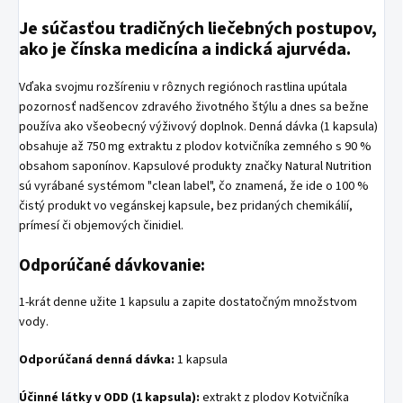
Je súčasťou tradičných liečebných postupov,
ako je čínska medicína a indická ajurvéda.
Vďaka svojmu rozšíreniu v rôznych regiónoch rastlina upútala
pozornosť nadšencov zdravého životného štýlu a dnes sa bežne
používa ako všeobecný výživový doplnok. Denná dávka (1 kapsula)
obsahuje až 750 mg extraktu z plodov kotvičníka zemného s 90 %
obsahom saponínov. Kapsulové produkty značky Natural Nutrition
sú vyrábané systémom "clean label", čo znamená, že ide o 100 %
čistý produkt vo vegánskej kapsule, bez pridaných chemikálií,
prímesí či objemových činidiel.
Odporúčané dávkovanie:
1-krát denne užite 1 kapsulu a zapite dostatočným množstvom
vody.
Odporúčaná denná dávka:
1 kapsula
Účinné látky v ODD (1 kapsula):
extrakt z plodov Kotvičníka