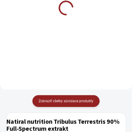
100 g
€2,19
€7,90
Do košíka
Do košíka
BrainMax Pure Mango & Ginger
Shot BIO je koncentrovaný
NAC je obľúbený najmä pre
funkčný shot z BIO zázvorovej
podporu funkcie pečene,
šťavy, manga, citrónu, jablka a
dýchacích ciest a imunitného
medu.
systému. Vďaka svojim
vlastnostiam je vhodnou
súčasťou aj detoxikačných kúr.
Zobraziť všetky súvisiace produkty
Natiral nutrition Tribulus Terrestris 90%
Full-Spectrum extrakt