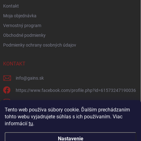
Kontakt
Moja objednávka
Vernostný program
Obchodné podmienky
Podmienky ochrany osobných údajov
KONTAKT
info
@
gains.sk
https://www.facebook.com/profile.php?id=61573247190036
gains.sk?igsh=ymywandradhtandz
Tento web používa súbory cookie. Ďalším prechádzaním
tohto webu vyjadrujete súhlas s ich používaním. Viac
informácií
tu
.
Nastavenie