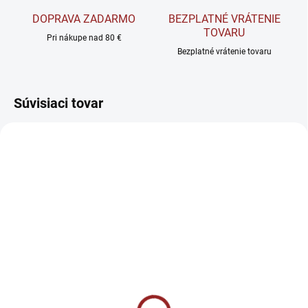
DOPRAVA ZADARMO
BEZPLATNÉ VRÁTENIE
TOVARU
Pri nákupe nad 80 €
Bezplatné vrátenie tovaru
Súvisiaci tovar
SKLADOM
SKLADOM
BrainMax Pure Ghee -
Allnutrition Fitking
Prémiové BIO
Delicious Flavour Drops -
prepustené maslo bez
Ochucovacie kvapky 50