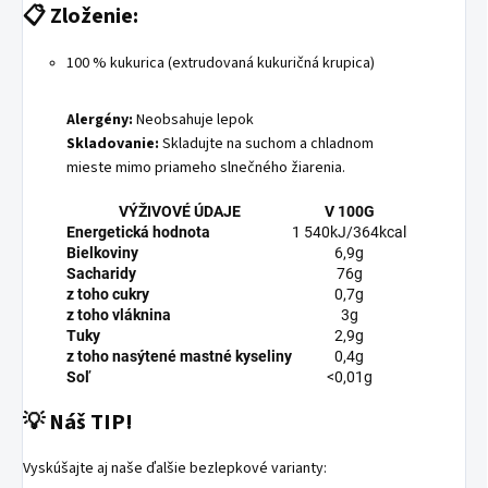
📋
Zloženie:
100 % kukurica (extrudovaná kukuričná krupica)
Alergény:
Neobsahuje lepok
Skladovanie:
Skladujte na suchom a chladnom
mieste mimo priameho slnečného žiarenia.
VÝŽIVOVÉ ÚDAJE
V 100G
Energetická hodnota
1 540kJ/364kcal
Bielkoviny
6,9g
Sacharidy
76g
z toho cukry
0,7g
z toho vláknina
3g
Tuky
2,9g
z toho nasýtené mastné kyseliny
0,4g
Soľ
<0,01g
💡
Náš TIP!
Vyskúšajte aj naše ďalšie bezlepkové varianty: