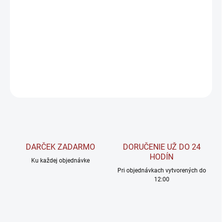
−
+
Pridať do košíka
Jednoduchá, rýchla a výživná! Táto
instantná kukuričná kaša
zo
100 % kukurice je skvelou voľbou na prípravu zdravých raňajok.
DETAILNÉ INFORMÁCIE
OPÝTAŤ SA
STRÁŽIŤ
DARČEK ZADARMO
DORUČENIE UŽ DO 24
HODÍN
Ku každej objednávke
Pri objednávkach vytvorených do
12:00