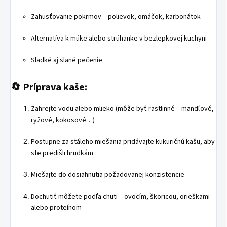
Zahusťovanie pokrmov – polievok, omáčok, karbonátok
Alternatíva k múke alebo strúhanke v bezlepkovej kuchyni
Sladké aj slané pečenie
🔄
Príprava kaše:
Zahrejte vodu alebo mlieko (môže byť rastlinné – mandľové,
ryžové, kokosové…)
Postupne za stáleho miešania pridávajte kukuričnú kašu, aby
ste predišli hrudkám
Miešajte do dosiahnutia požadovanej konzistencie
Dochutiť môžete podľa chuti – ovocím, škoricou, orieškami
alebo proteínom