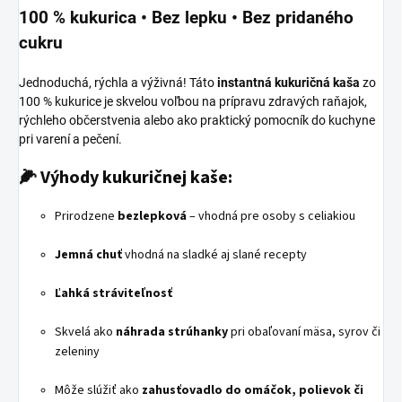
100 % kukurica • Bez lepku • Bez pridaného
cukru
Jednoduchá, rýchla a výživná! Táto
instantná kukuričná kaša
zo
100 % kukurice je skvelou voľbou na prípravu zdravých raňajok,
rýchleho občerstvenia alebo ako praktický pomocník do kuchyne
pri varení a pečení.
🌽
Výhody kukuričnej kaše:
Prirodzene
bezlepková
– vhodná pre osoby s celiakiou
Jemná chuť
vhodná na sladké aj slané recepty
Ľahká stráviteľnosť
Skvelá ako
náhrada strúhanky
pri obaľovaní mäsa, syrov či
zeleniny
Môže slúžiť ako
zahusťovadlo do omáčok, polievok či