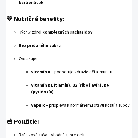
karbonátok
💛
Nutričné benefity:
Rýchly zdroj
komplexných sacharidov
Bez pridaného cukru
Obsahuje:
Vitamín A
– podporuje zdravie očí a imunitu
Vitamín B1 (tiamín), B2 (riboflavín), B6
(pyridoxín)
Vápnik
– prispieva k normálnemu stavu kostí a zubov
🥣
Použitie:
Raňajková kaša – vhodná aj pre deti