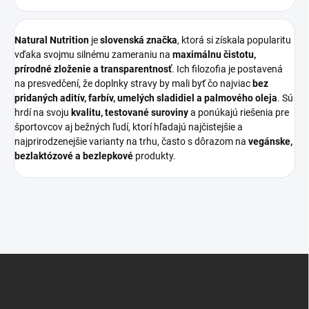
Natural Nutrition
je
slovenská značka
, ktorá si získala popularitu
vďaka svojmu silnému zameraniu na
maximálnu čistotu,
prírodné zloženie a transparentnosť
. Ich filozofia je postavená
na presvedčení, že doplnky stravy by mali byť čo najviac
bez
pridaných aditív, farbív, umelých sladidiel a palmového oleja
. Sú
hrdí na svoju
kvalitu, testované suroviny
a ponúkajú riešenia pre
športovcov aj bežných ľudí, ktorí hľadajú najčistejšie a
najprirodzenejšie varianty na trhu, často s dôrazom na
vegánske,
bezlaktózové a bezlepkové
produkty.
Z
á
p
ä