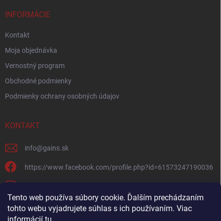
INFORMÁCIE
Kontakt
Moja objednávka
Vernostný program
Obchodné podmienky
Podmienky ochrany osobných údajov
KONTAKT
info
@
gains.sk
https://www.facebook.com/profile.php?id=61573247190036
gains.sk?igsh=ymywandradhtandz
Tento web používa súbory cookie. Ďalším prechádzaním
tohto webu vyjadrujete súhlas s ich používaním. Viac
informácií
tu
.