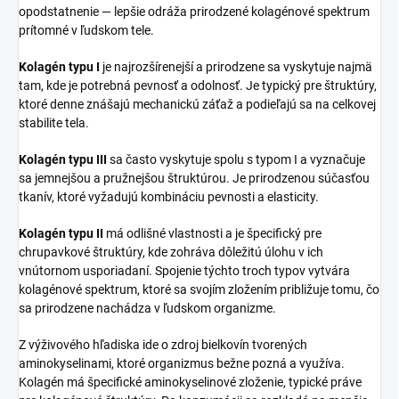
opodstatnenie — lepšie odráža prirodzené kolagénové spektrum
prítomné v ľudskom tele.
Kolagén typu I
je najrozšírenejší a prirodzene sa vyskytuje najmä
tam, kde je potrebná pevnosť a odolnosť. Je typický pre štruktúry,
ktoré denne znášajú mechanickú záťaž a podieľajú sa na celkovej
stabilite tela.
Kolagén typu III
sa často vyskytuje spolu s typom I a vyznačuje
sa jemnejšou a pružnejšou štruktúrou. Je prirodzenou súčasťou
tkanív, ktoré vyžadujú kombináciu pevnosti a elasticity.
Kolagén typu II
má odlišné vlastnosti a je špecifický pre
chrupavkové štruktúry, kde zohráva dôležitú úlohu v ich
vnútornom usporiadaní. Spojenie týchto troch typov vytvára
kolagénové spektrum, ktoré sa svojím zložením približuje tomu, čo
sa prirodzene nachádza v ľudskom organizme.
Z výživového hľadiska ide o zdroj bielkovín tvorených
aminokyselinami, ktoré organizmus bežne pozná a využíva.
Kolagén má špecifické aminokyselinové zloženie, typické práve