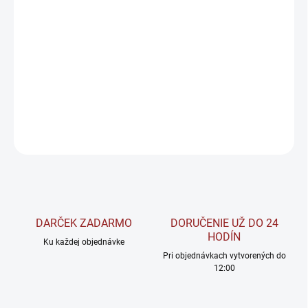
−
+
Pridať do košíka
Kombinácia kolagénu typov I, II a III odráža prirodzenú
rozmanitosť kolagénových foriem v organizme.
DETAILNÉ INFORMÁCIE
OPÝTAŤ SA
STRÁŽIŤ
DARČEK ZADARMO
DORUČENIE UŽ DO 24
HODÍN
Ku každej objednávke
Pri objednávkach vytvorených do
12:00