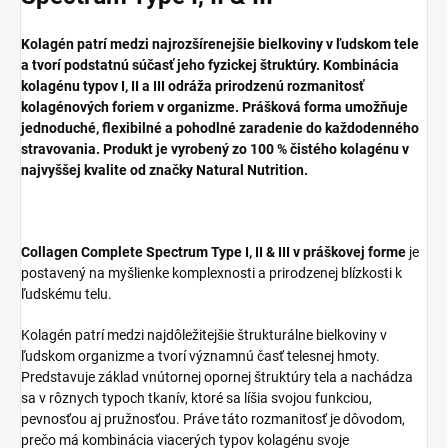
Kolagén patrí medzi najrozšírenejšie bielkoviny v ľudskom tele
a tvorí podstatnú súčasť jeho fyzickej štruktúry. Kombinácia
kolagénu typov I, II a III odráža prirodzenú rozmanitosť
kolagénových foriem v organizme. Prášková forma umožňuje
jednoduché, flexibilné a pohodlné zaradenie do každodenného
stravovania. Produkt je vyrobený zo 100 % čistého kolagénu v
najvyššej kvalite od značky Natural Nutrition.
Collagen Complete Spectrum Type I, II & III v práškovej forme
je
postavený na myšlienke komplexnosti a prirodzenej blízkosti k
ľudskému telu.
Kolagén patrí medzi najdôležitejšie štrukturálne bielkoviny v
ľudskom organizme a tvorí významnú časť telesnej hmoty.
Predstavuje základ vnútornej opornej štruktúry tela a nachádza
sa v rôznych typoch tkanív, ktoré sa líšia svojou funkciou,
pevnosťou aj pružnosťou. Práve táto rozmanitosť je dôvodom,
prečo má kombinácia viacerých typov kolagénu svoje