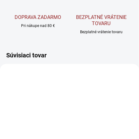
DOPRAVA ZADARMO
BEZPLATNÉ VRÁTENIE
TOVARU
Pri nákupe nad 80 €
Bezplatné vrátenie tovaru
Súvisiaci tovar
SKLADOM
SKLADOM
Alavis MSM pre kone -
BrainMax Beef Gelatin
Kĺbová výživa 600 g