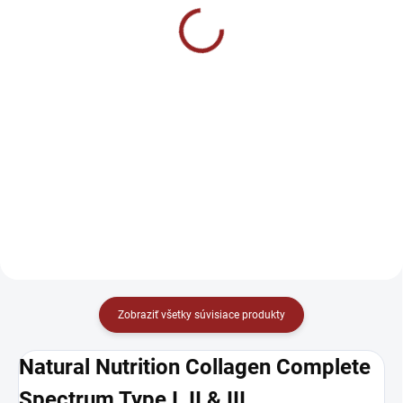
Grass-fed - Hovädzia
€31,90
želatína 500g
Do košíka
€21,90
Do košíka
Veterinárny prípravok je určený
na podporu pohybového aparátu.
Pomáha pri zmierňovaní bolesti
Hovädzia želatína je cenná
a zápalu a má priaznivý vplyv na
ingrediencia v kuchyni, bohatá na
celkovú funkciu pohybového
glycín, prolín a hydroxyprolín –
systému.
aminokyseliny dôležité pre
zdravie kostí, kĺbov, pokožky a
čriev. BrainMax hovädzia...
Zobraziť všetky súvisiace produkty
Natural Nutrition Collagen Complete
Spectrum Type I, II & III