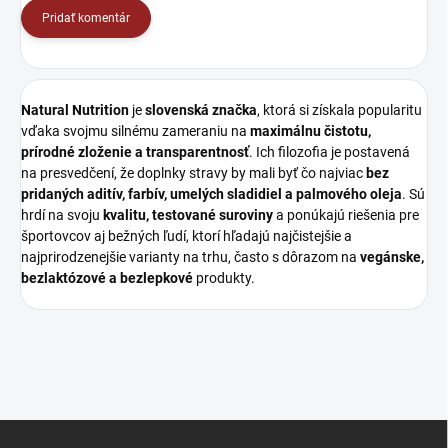
Pridať komentár
Natural Nutrition
je
slovenská značka
, ktorá si získala popularitu
vďaka svojmu silnému zameraniu na
maximálnu čistotu,
prírodné zloženie a transparentnosť
. Ich filozofia je postavená
na presvedčení, že doplnky stravy by mali byť čo najviac
bez
pridaných aditív, farbív, umelých sladidiel a palmového oleja
. Sú
hrdí na svoju
kvalitu, testované suroviny
a ponúkajú riešenia pre
športovcov aj bežných ľudí, ktorí hľadajú najčistejšie a
najprirodzenejšie varianty na trhu, často s dôrazom na
vegánske,
bezlaktózové a bezlepkové
produkty.
Z