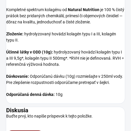
Kompletné spektrum kolagénu od
Natural Nutrition
je 100 % čistý
prášok bez pridaných chemikálií, prímesí či objemových činidiel —
dôraz na kvalitu, jednoduchosť a čisté zloženie.
Zloženie:
hydrolyzovaný hovädzí kolagén typu I a III, kolagén
typu II.
Účinné látky v ODD (10g):
hydrolyzovaný hovädzí kolagén typu I
a III 9,5g*, kolagén typu II 500mg*. *RVH nie je definovaná. RVH =
referenčná výživová hodnota.
Dávkovanie:
Odporúčanú dávku (10g) rozmiešajte v 250ml vody.
Pre zlepšenie rozpustnosti odporúčame pretrepať v šejkri.
Odporúčaná denná dávka:
10g
Diskusia
Buďte prvý, kto napíše príspevok k tejto položke.