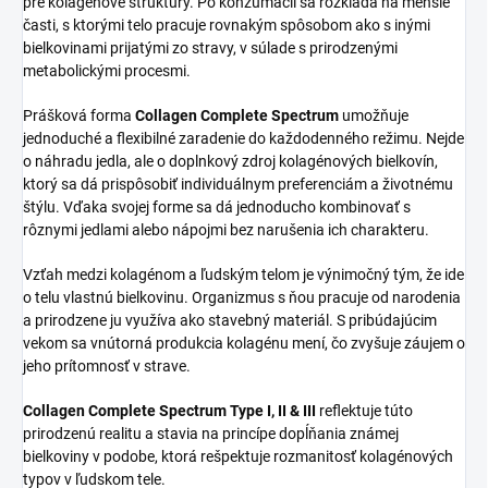
pre kolagénové štruktúry. Po konzumácii sa rozkladá na menšie
časti, s ktorými telo pracuje rovnakým spôsobom ako s inými
bielkovinami prijatými zo stravy, v súlade s prirodzenými
metabolickými procesmi.
Prášková forma
Collagen Complete Spectrum
umožňuje
jednoduché a flexibilné zaradenie do každodenného režimu. Nejde
o náhradu jedla, ale o doplnkový zdroj kolagénových bielkovín,
ktorý sa dá prispôsobiť individuálnym preferenciám a životnému
štýlu. Vďaka svojej forme sa dá jednoducho kombinovať s
rôznymi jedlami alebo nápojmi bez narušenia ich charakteru.
Vzťah medzi kolagénom a ľudským telom je výnimočný tým, že ide
o telu vlastnú bielkovinu. Organizmus s ňou pracuje od narodenia
a prirodzene ju využíva ako stavebný materiál. S pribúdajúcim
vekom sa vnútorná produkcia kolagénu mení, čo zvyšuje záujem o
jeho prítomnosť v strave.
Collagen Complete Spectrum Type I, II & III
reflektuje túto
prirodzenú realitu a stavia na princípe dopĺňania známej
bielkoviny v podobe, ktorá rešpektuje rozmanitosť kolagénových
typov v ľudskom tele.