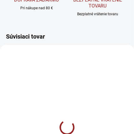
TOVARU
Pri nákupe nad 80 €
Bezplatné vrátenie tovaru
Súvisiaci tovar
SKLADOM
SKLADOM
BrainMax NO Booster
BrainMax LAUF Pre-
Extreme - Arginín Citrulín
workout - Bezkofeínová
Ornitín 510 g
predtréningovka 400 g
€34,90
€29,90