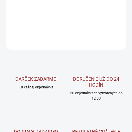
L-citrulín
je esenciálna aminokyselina bez pridaných aróm a
prísad.
DETAILNÉ INFORMÁCIE
OPÝTAŤ SA
STRÁŽIŤ
DARČEK ZADARMO
DORUČENIE UŽ DO 24
HODÍN
Ku každej objednávke
Pri objednávkach vytvorených do
12:00
DOPRAVA ZADARMO
BEZPLATNÉ VRÁTENIE