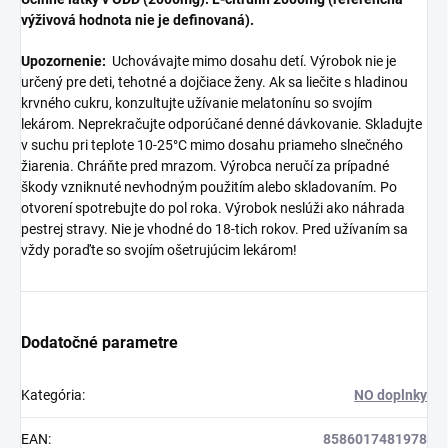
výživová hodnota nie je definovaná).
Upozornenie:
Uchovávajte mimo dosahu detí. Výrobok nie je
určený pre deti, tehotné a dojčiace ženy. Ak sa liečite s hladinou
krvného cukru, konzultujte užívanie melatonínu so svojím
lekárom. Neprekračujte odporúčané denné dávkovanie. Skladujte
v suchu pri teplote 10-25°C mimo dosahu priameho slnečného
žiarenia. Chráňte pred mrazom. Výrobca neručí za prípadné
škody vzniknuté nevhodným použitím alebo skladovaním. Po
otvorení spotrebujte do pol roka. Výrobok neslúži ako náhrada
pestrej stravy. Nie je vhodné do 18-tich rokov. Pred užívaním sa
vždy poraďte so svojím ošetrujúcim lekárom!
Dodatočné parametre
Kategória
:
NO doplnky
EAN
:
8586017481978