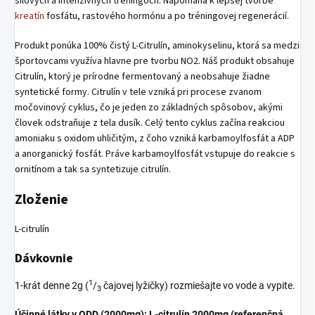
silových a intenzívnych tréningoch. Napomáha k lepšej tvorbe
kreatín
fosfátu, rastového hormónu a po tréningovej regenerácií.
Produkt ponúka 100% čistý L-Citrulín, aminokyselinu, ktorá sa medzi
športovcami využíva hlavne pre tvorbu NO2. Náš produkt obsahuje
Citrulín, ktorý je prírodne fermentovaný a neobsahuje žiadne
syntetické formy. Citrulín v tele vzniká pri procese zvanom
močovinový cyklus, čo je jeden zo základných spôsobov, akými
človek odstraňuje z tela dusík. Celý tento cyklus začína reakciou
amoniaku s oxidom uhličitým, z čoho vzniká karbamoylfosfát a ADP
a anorganický fosfát. Práve karbamoylfosfát vstupuje do reakcie s
ornitínom a tak sa syntetizuje citrulín.
Zloženie
L-citrulín
Dávkovnie
1
1-krát denne 2g (
/
čajovej lyžičky) rozmiešajte vo vode a vypite.
3
Účinné látky v ODD (2000mg):
L-citrulín 2000mg (referenčná