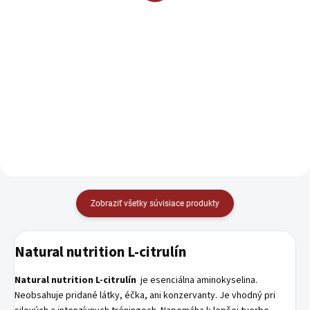
Do košíka
Detail
NO Booster je komplex 3
LAUF je komplex 17 vedecky
aminokyselín v stabilnej forme,
overených aktívnych látok, ktorý
ktoré podporujú produkciu oxidu
podporuje dosahovanie
dusnatého. Tento komplex je
osobných rekordov nielen v
vhodný pre športovcov, ktorí
posilňovni, ale aj pri
chcú...
vytrvalostných športoch a
ďalších aktivitách,...
Zobraziť všetky súvisiace produkty
Natural nutrition L-citrulín
Natural nutrition L-citrulín
je esenciálna aminokyselina.
Neobsahuje pridané látky, éčka, ani konzervanty. Je vhodný pri