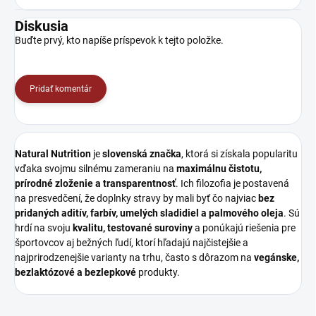
Diskusia
Buďte prvý, kto napíše príspevok k tejto položke.
Pridať komentár
Natural Nutrition
je
slovenská značka
, ktorá si získala popularitu
vďaka svojmu silnému zameraniu na
maximálnu čistotu,
prírodné zloženie a transparentnosť
. Ich filozofia je postavená
na presvedčení, že doplnky stravy by mali byť čo najviac
bez
pridaných aditív, farbív, umelých sladidiel a palmového oleja
. Sú
hrdí na svoju
kvalitu, testované suroviny
a ponúkajú riešenia pre
športovcov aj bežných ľudí, ktorí hľadajú najčistejšie a
najprirodzenejšie varianty na trhu, často s dôrazom na
vegánske,
bezlaktózové a bezlepkové
produkty.