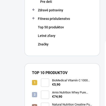
Pre deti
Zdravé potraviny
Fitness príslušenstvo
Top 50 produktov
Letné zľavy
Značky
TOP 10 PRODUKTOV
BioMedical Vitamín C 1000
mg - Podpora imunity 100
€5,90
tabliet
Amix Nutrition Whey Pure
Fusion Protein - Srvátkový
€74,90
proteín CFM® 2300g
Natural Nutrition Creatine Pure