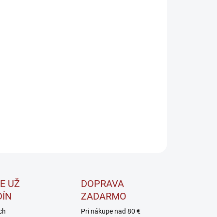
8.2026
−
+
Pridať do košíka
ylovaná forma L-karnitínu s lepšou vstrebateľnosťou.
máha transportu mastných kyselín na energetické
tie.
ILNÉ INFORMÁCIE
OPÝTAŤ SA
STRÁŽIŤ
E UŽ
DOPRAVA
DÍN
ZADARMO
ch
Pri nákupe nad 80 €