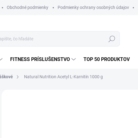
Obchodné podmienky
Podmienky ochrany osobných údajov
Hľadať
FITNESS PRÍSLUŠENSTVO
TOP 50 PRODUKTOV
áškové
Natural Nutrition Acetyl L-Karnitín 1000 g
Neohodnotené
Podrobnosti hodnotenia
ZNAČKA
€6
Jedn
SK
cena
MÔŽ