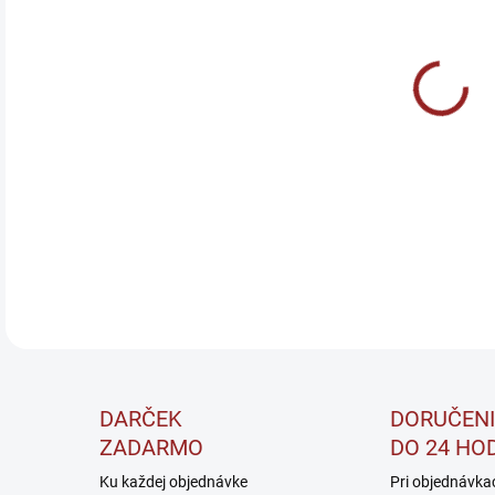
DO:
11.
Acet
Napo
využi
DETA
DARČEK
DORUČENI
ZADARMO
DO 24 HO
Ku každej objednávke
Pri objednávka