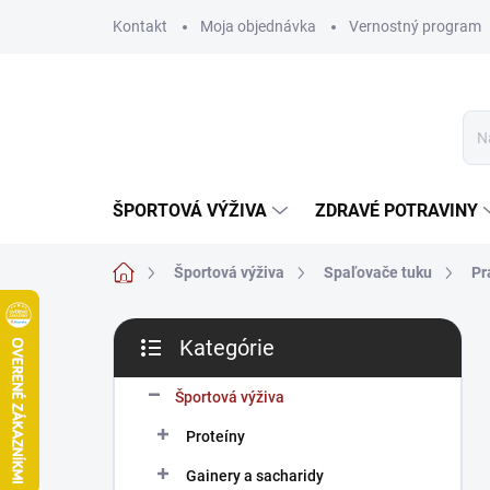
Prejsť
Kontakt
Moja objednávka
Vernostný program
na
obsah
ŠPORTOVÁ VÝŽIVA
ZDRAVÉ POTRAVINY
Domov
Športová výživa
Spaľovače tuku
Pr
B
Kategórie
o
Preskočiť
č
kategórie
n
Športová výživa
ý
Proteíny
p
a
Gainery a sacharidy