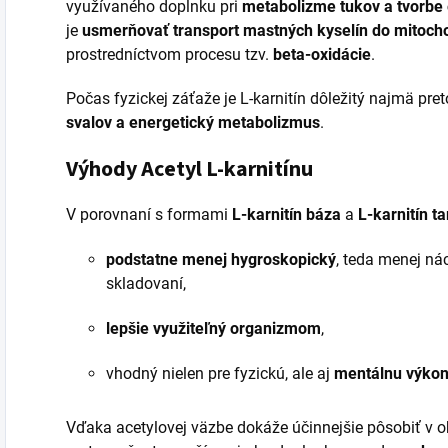
využívaného doplnku pri
metabolizme tukov a tvorbe
je
usmerňovať transport mastných kyselín do mitocho
prostredníctvom procesu tzv.
beta-oxidácie
.
Počas fyzickej záťaže je L-karnitín dôležitý najmä pret
svalov a energetický metabolizmus
.
Výhody Acetyl L-karnitínu
V porovnaní s formami
L-karnitín báza
a
L-karnitín ta
podstatne menej hygroskopický
, teda menej nác
skladovaní,
lepšie využiteľný organizmom
,
vhodný nielen pre fyzickú, ale aj
mentálnu výko
Vďaka acetylovej väzbe dokáže účinnejšie pôsobiť v o