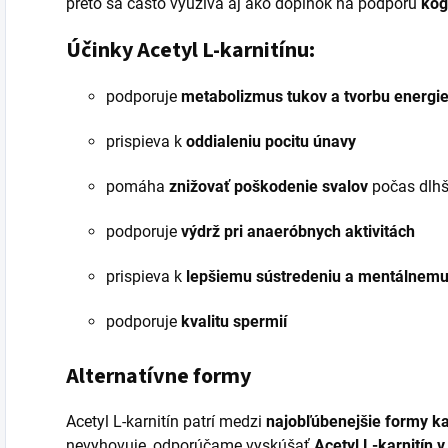
preto sa často využíva aj ako doplnok na podporu
kog
Účinky Acetyl L-karnitínu:
podporuje
metabolizmus tukov a tvorbu energi
prispieva k
oddialeniu pocitu únavy
pomáha
znižovať poškodenie svalov
počas dlhš
podporuje
výdrž pri anaeróbnych aktivitách
prispieva k
lepšiemu sústredeniu a mentálnem
podporuje
kvalitu spermií
Alternatívne formy
Acetyl L-karnitín patrí medzi
najobľúbenejšie formy ka
nevyhovuje, odporúčame vyskúšať
Acetyl L-karnitín v