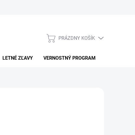
PRÁZDNY KOŠÍK
NÁKUPNÝ
KOŠÍK
LETNÉ ZĽAVY
VERNOSTNÝ PROGRAM
KONTAKT
:
NATURAL NUTRITION
5,90
otková
LADOM
:
EME DORUČIŤ