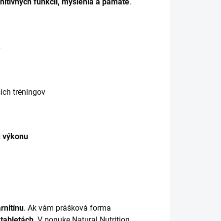
nitívnych funkcií, myslenia a pamäte
.
e
ích tréningov
u výkonu
rnitínu
. Ak vám prášková forma
 tabletách
. V ponuke Natural Nutrition