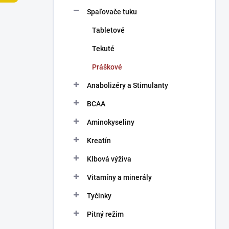
n
Spaľovače tuku
e
l
Tabletové
Tekuté
Práškové
Anabolizéry a Stimulanty
BCAA
Aminokyseliny
Kreatín
Klbová výživa
Vitamíny a minerály
Tyčinky
Pitný režim