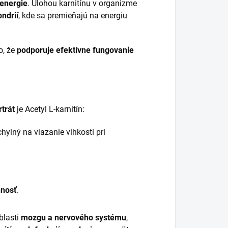
 energie
. Úlohou karnitínu v organizme
ndrií
, kde sa premieňajú na energiu
o, že
podporuje efektívne fungovanie
rtrát
je Acetyl L-karnitín:
hylný na viazanie vlhkosti pri
nnosť
.
blasti
mozgu a nervového systému
,