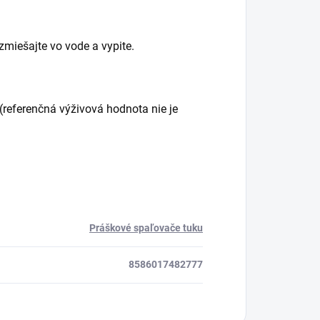
ozmiešajte vo vode a vypite.
(referenčná výživová hodnota nie je
Práškové spaľovače tuku
8586017482777