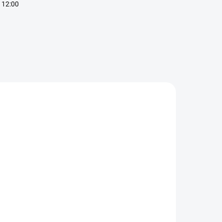
 12:00
SKLADOM
SKLADOM
mix Nutrition
Amix Nutrition
arniShot - L-
Carnitine 100
arnitín 60 ml
000 - L-
karnitín 1000
€0,90
€12,90