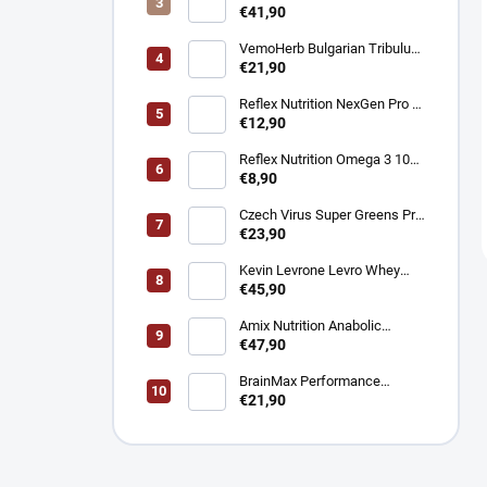
Creapure® – Čistý kreatín
€41,90
monohydrát 1 kg
VemoHerb Bulgarian Tribulus
- Testosterón booster 90
€21,90
kapsúl
Reflex Nutrition NexGen Pro -
Prémiový komplex pre imunitu
€12,90
90 kapsúl
Reflex Nutrition Omega 3 1000
mg - EPA a DHA pre srdce,
€8,90
mozog a zrak 90 kapsúl
Czech Virus Super Greens Pro
- Podpora vitality a detoxikácie
€23,90
360 g
Kevin Levrone Levro Whey
Supreme - Srvátkový proteín
€45,90
2000 g
Amix Nutrition Anabolic
Monster Beef - Hovädzí
€47,90
proteín 2200 g
BrainMax Performance
Magnesium 1000 mg Hořčík +
€21,90
Vitamín B6 100 kapsúl