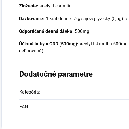
Zloženie:
acetyl L-karnitín
1
Dávkovanie:
1-krát denne
/
čajovej lyžičky (0,5g) r
10
Odporúčaná denná dávka:
500mg
Účinné látky v ODD (500mg):
acetyl L-karnitín 500mg 
definovaná).
Dodatočné parametre
Kategória
:
EAN
: