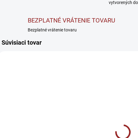
vytvorených do
BEZPLATNÉ VRÁTENIE TOVARU
Bezplatné vrátenie tovaru
Súvisiaci tovar
VYPREDANÉ
VYPREDANÉ
Kevin Levrone
Kevin Levrone
A
Anabolic L-
Legendary L-
C
Carnitine - L-
Carnitine - L-
k
karnitín 500 ml
karnitín 500 ml
€14,90
€13,90