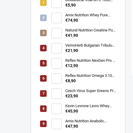
mg - Podpora imunity 100
€5,90
tabliet
Amix Nutrition Whey Pure
Fusion Protein - Srvátkový
€74,90
proteín CFM® 2300g
Natural Nutrition Creatine Pure
Creapure® – Čistý kreatín
€41,90
monohydrát 1 kg
VemoHerb Bulgarian Tribulus
- Testosterón booster 90
€21,90
kapsúl
Reflex Nutrition NexGen Pro -
Prémiový komplex pre imunitu
€12,90
90 kapsúl
Reflex Nutrition Omega 3 1000
mg - EPA a DHA pre srdce,
€8,90
mozog a zrak 90 kapsúl
Czech Virus Super Greens Pro
- Podpora vitality a detoxikácie
€23,90
360 g
Kevin Levrone Levro Whey
Supreme - Srvátkový proteín
€45,90
2000 g
Amix Nutrition Anabolic
Monster Beef - Hovädzí
€47,90
proteín 2200 g