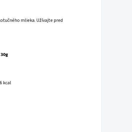
kotučného mlieka. Užívajte pred
30g
6 kcal