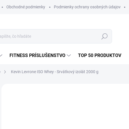
Obchodné podmienky
Podmienky ochrany osobných údajov
Hľadať
FITNESS PRÍSLUŠENSTVO
TOP 50 PRODUKTOV
é
Kevin Levrone ISO Whey - Srvátkový izolát 2000 g
1 hodnotenie
Podrobnosti hodnotenia
ZNAČKA:
K
€6
Jedn
ZVO
cena