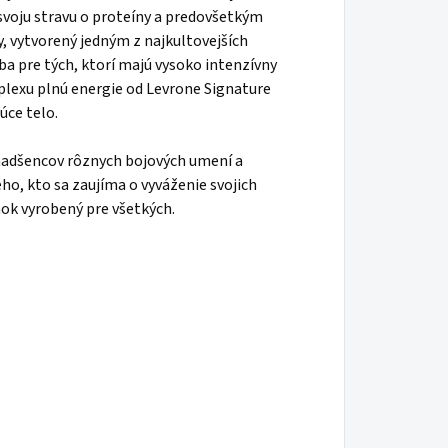
ú svoju stravu o proteíny a predovšetkým
, vytvorený jedným z najkultovejších
a pre tých, ktorí majú vysoko intenzívny
lexu plnú energie od Levrone Signature
úce telo.
 nadšencov rôznych bojových umení a
ho, kto sa zaujíma o vyváženie svojich
ok vyrobený pre všetkých.