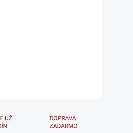
CHUŤ
−
+
Pridať do košíka
o ISO Whey je vynikajúci a výživný proteínový nápoj
žený na kvalitnom izoláte srvátkovej bielkoviny Isolac.
ný je pre všetkých, ktorí dopĺňajú svoju stravu o proteíny a
ovšetkým pre profesionálnych športovcov.
ILNÉ INFORMÁCIE
OPÝTAŤ SA
STRÁŽIŤ
E UŽ
DOPRAVA
DÍN
ZADARMO