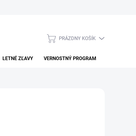
PRÁZDNY KOŠÍK
NÁKUPNÝ
KOŠÍK
LETNÉ ZĽAVY
VERNOSTNÝ PROGRAM
KONTAKT
EVIN LEVRONE
7,90
otková
ĽTE VARIANT
: