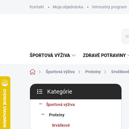
Prejsť
Kontakt
Moja objednávka
Vernostný program
na
obsah
ŠPORTOVÁ VÝŽIVA
ZDRAVÉ POTRAVINY
Domov
Športová výživa
Proteíny
Srvátkov
B
Kategórie
o
Preskočiť
č
kategórie
n
Športová výživa
ý
Proteíny
p
a
Srvátkové