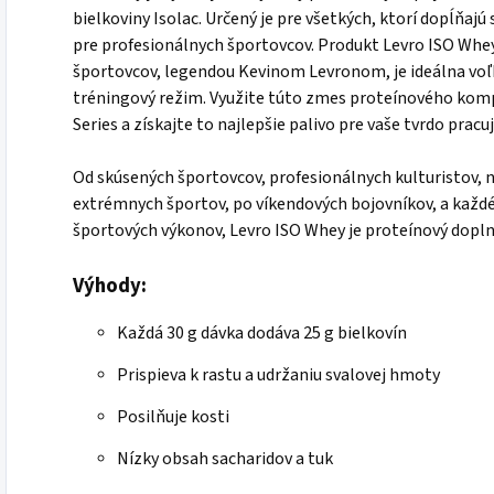
bielkoviny Isolac. Určený je pre všetkých, ktorí dopĺňaj
pre profesionálnych športovcov. Produkt Levro ISO Whey
športovcov, legendou Kevinom Levronom, je ideálna voľb
tréningový režim. Využite túto zmes proteínového komp
Series a získajte to najlepšie palivo pre vaše tvrdo pracuj
Od skúsených športovcov, profesionálnych kulturistov,
extrémnych športov, po víkendových bojovníkov, a každé
športových výkonov, Levro ISO Whey je proteínový dopln
Výhody:
Každá 30 g dávka dodáva 25 g bielkovín
Prispieva k rastu a udržaniu svalovej hmoty
Posilňuje kosti
Nízky obsah sacharidov a tuk