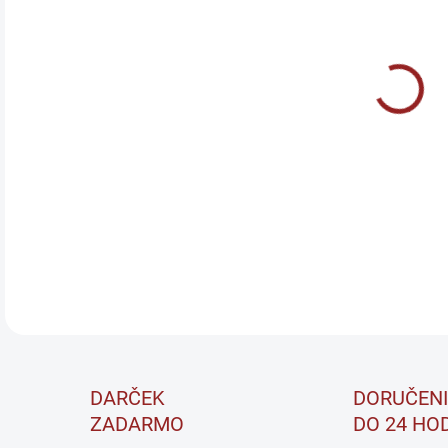
PRÍ
Levr
zalo
Urče
pred
DETA
DARČEK
DORUČENI
ZADARMO
DO 24 HO