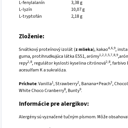
L-fenylalanín
3,38 g
L-lyzín
10,07 g
L-tryptofán
2,18 g
Zloženie:
4,6,9
Srvátkový proteínový izolát (
z mlieka
), kakao
, inst
1,2,3,5,7,8,9
guma, protihrudkujúca látka E551, arómy
,aró
2,8
2,8
repy
, regulátor kyslosti kyselina citrónová
, farbivo
acesulfam K a sukralóza.
1
2
3
Príchute
: Vanilla
, Strawberry
, Banana+Peach
, Choco
8
9
White Choco Cranberry
, Bunty
.
Informácie pre alergikov:
Alergény sú vyznačené tučným písmom. Môže obsahovať s