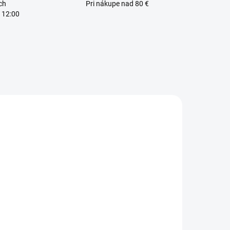
ch
Pri nákupe nad 80 €
 12:00
VYPREDANÉ
SKLADOM
llnutrition
BrainMax
itking
Coconut
elicious
Prebiotic Bar -