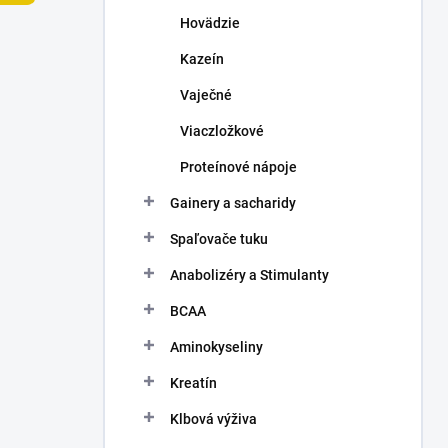
n
Hovädzie
e
l
Kazeín
Vaječné
Viaczložkové
Proteínové nápoje
Gainery a sacharidy
Spaľovače tuku
Anabolizéry a Stimulanty
BCAA
Aminokyseliny
Kreatín
Klbová výživa