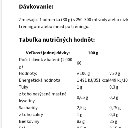
Dávkovanie:
Zmiešajte 1 odmerku (30 g) s 250-300 ml vody alebo níz
tréningom alebo ihneď po tréningu.
Tabuľka nutričných hodnôt:
Veľkosť jednej dávky:
100 g
Počet dávok v balení: (2 000
66
g)
Hodnoty:
v 100 g
v 30 g
Energetická hodnota
1 491 kJ/351 kcal
449 kJ/10
Tuky
1 g
0,3 g
z toho nasýtené mastné
0,65 g
0,2 g
kyseliny
Sacharidy
2,5 g
0,75 g
z toho cukry
1 g
0,3 g
Bielkoviny
83 g
25 g