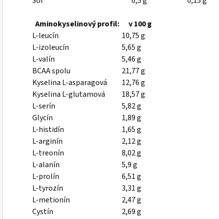
Soľ
0,5 g
0,15 g
Aminokyselinový profil:
v 100 g
L-leucín
10,75 g
L-izoleucín
5,65 g
L-valín
5,46 g
BCAA spolu
21,77 g
Kyselina L-asparagová
12,76 g
Kyselina L-glutamová
18,57 g
L-serín
5,82 g
Glycín
1,89 g
L-histidín
1,65 g
L-arginín
2,12 g
L-treonín
8,02 g
L-alanín
5,9 g
L-prolín
6,51 g
L-tyrozín
3,31 g
L-metionín
2,47 g
Cystín
2,69 g