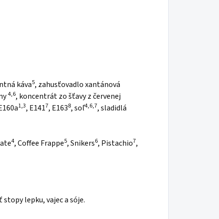
5
antná káva
, zahusťovadlo xantánová
4,6
my
, koncentrát zo šťavy z červenej
1,3
7
8
4,6,7
 E160a
, E141
, E163
, soľ
, sladidlá
4
5
6
7
late
, Coffee Frappe
, Snikers
, Pistachio
,
topy lepku, vajec a sóje.