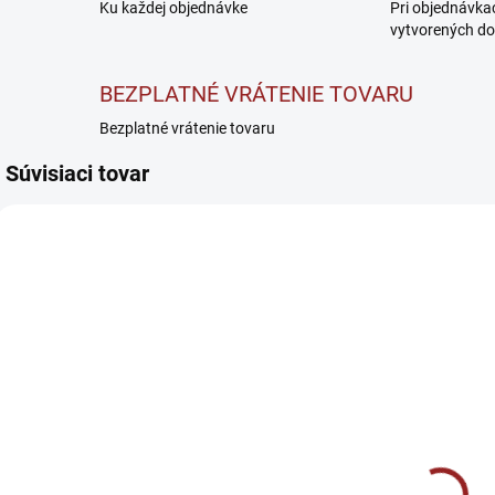
Ku každej objednávke
Pri objednávka
vytvorených do
BEZPLATNÉ VRÁTENIE TOVARU
Bezplatné vrátenie tovaru
Súvisiaci tovar
SKLADOM
SKLADOM
Warrior
Amix Nutrition
A
Protein Bar
Zero Hero 31%
F
DeLuxe -
Protein Bar -
D