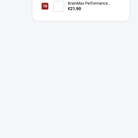
BrainMax Performance
Magnesium 1000 mg Hořčík +
€21,90
Vitamín B6 100 kapsúl