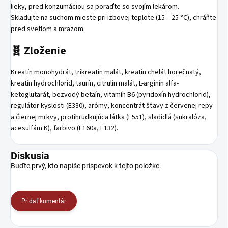
lieky, pred konzumáciou sa poraďte so svojím lekárom.
Skladujte na suchom mieste pri izbovej teplote (15 – 25 °C), chráňte
pred svetlom a mrazom.
🧬 Zloženie
Kreatín monohydrát, trikreatín malát, kreatín chelát horečnatý,
kreatín hydrochlorid, taurín, citrulín malát, L-arginín alfa-
ketoglutarát, bezvodý betaín, vitamín B6 (pyridoxín hydrochlorid),
regulátor kyslosti (E330), arómy, koncentrát šťavy z červenej repy
a čiernej mrkvy, protihrudkujúca látka (E551), sladidlá (sukralóza,
acesulfám K), farbivo (E160a, E132).
Diskusia
Buďte prvý, kto napíše príspevok k tejto položke.
Pridať komentár