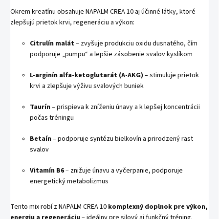
Okrem kreatínu obsahuje NAPALM CREA 10 aj účinné látky, ktoré
zlepšujú prietok krvi, regeneráciu a výkon:
Citrulín malát
– zvyšuje produkciu oxidu dusnatého, čím
podporuje „pumpu“ a lepšie zásobenie svalov kyslíkom
L-arginín alfa-ketoglutarát (A-AKG)
– stimuluje prietok
krvi a zlepšuje výživu svalových buniek
Taurín
– prispieva k zníženiu únavy a k lepšej koncentrácii
počas tréningu
Betaín
– podporuje syntézu bielkovín a prirodzený rast
svalov
Vitamín B6
– znižuje únavu a vyčerpanie, podporuje
energetický metabolizmus
Tento mix robí z NAPALM CREA 10
komplexný doplnok pre výkon,
energiu a regeneráciu
– ideálny pre silový aj funkčný tréning.