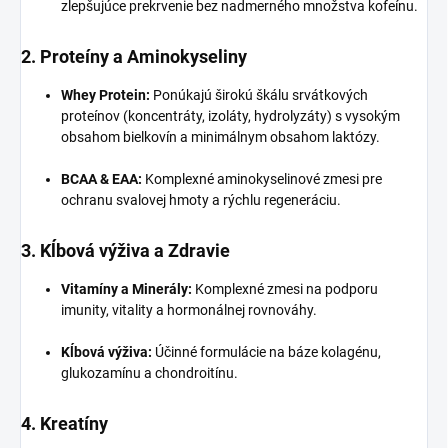
zlepšujúce prekrvenie bez nadmerného množstva kofeínu.
2. Proteíny a Aminokyseliny
Whey Protein:
Ponúkajú širokú škálu srvátkových
proteínov (koncentráty, izoláty, hydrolyzáty) s vysokým
obsahom bielkovín a minimálnym obsahom laktózy.
BCAA & EAA:
Komplexné aminokyselinové zmesi pre
ochranu svalovej hmoty a rýchlu regeneráciu.
3. Kĺbová výživa a Zdravie
Vitamíny a Minerály:
Komplexné zmesi na podporu
imunity, vitality a hormonálnej rovnováhy.
Kĺbová výživa:
Účinné formulácie na báze kolagénu,
glukozamínu a chondroitínu.
4. Kreatíny