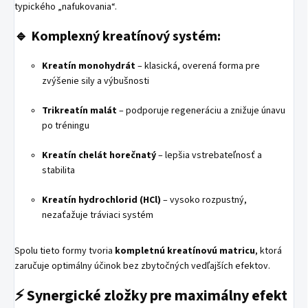
typického „nafukovania“.
🔹 Komplexný kreatínový systém:
Kreatín monohydrát
– klasická, overená forma pre
zvýšenie sily a výbušnosti
Trikreatín malát
– podporuje regeneráciu a znižuje únavu
po tréningu
Kreatín chelát horečnatý
– lepšia vstrebateľnosť a
stabilita
Kreatín hydrochlorid (HCl)
– vysoko rozpustný,
nezaťažuje tráviaci systém
Spolu tieto formy tvoria
kompletnú kreatínovú matricu
, ktorá
zaručuje optimálny účinok bez zbytočných vedľajších efektov.
⚡ Synergické zložky pre maximálny efekt