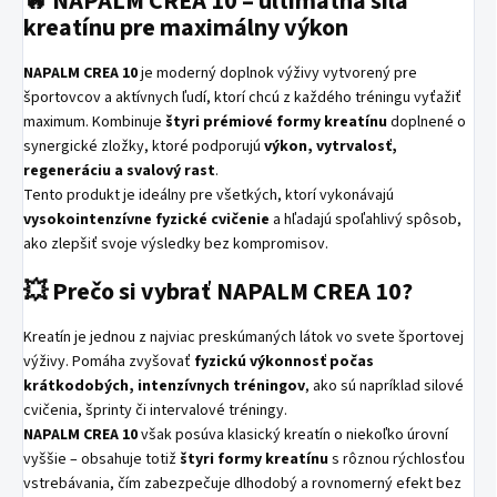
🔥 NAPALM CREA 10 – ultimátna sila
kreatínu pre maximálny výkon
NAPALM CREA 10
je moderný doplnok výživy vytvorený pre
športovcov a aktívnych ľudí, ktorí chcú z každého tréningu vyťažiť
maximum. Kombinuje
štyri prémiové formy kreatínu
doplnené o
synergické zložky, ktoré podporujú
výkon, vytrvalosť,
regeneráciu a svalový rast
.
Tento produkt je ideálny pre všetkých, ktorí vykonávajú
vysokointenzívne fyzické cvičenie
a hľadajú spoľahlivý spôsob,
ako zlepšiť svoje výsledky bez kompromisov.
💥 Prečo si vybrať NAPALM CREA 10?
Kreatín je jednou z najviac preskúmaných látok vo svete športovej
výživy. Pomáha zvyšovať
fyzickú výkonnosť počas
krátkodobých, intenzívnych tréningov
, ako sú napríklad silové
cvičenia, šprinty či intervalové tréningy.
NAPALM CREA 10
však posúva klasický kreatín o niekoľko úrovní
vyššie – obsahuje totiž
štyri formy kreatínu
s rôznou rýchlosťou
vstrebávania, čím zabezpečuje dlhodobý a rovnomerný efekt bez