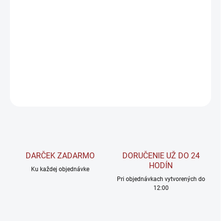
−
+
Pridať do košíka
NAPALM CREA 10 kombinuje štyri prémiové formy kreatínu
doplnené o synergické zložky, ktoré podporujú výkon, vytrvalosť,
regeneráciu a svalový rast.
DETAILNÉ INFORMÁCIE
OPÝTAŤ SA
STRÁŽIŤ
DARČEK ZADARMO
DORUČENIE UŽ DO 24
HODÍN
Ku každej objednávke
Pri objednávkach vytvorených do
12:00