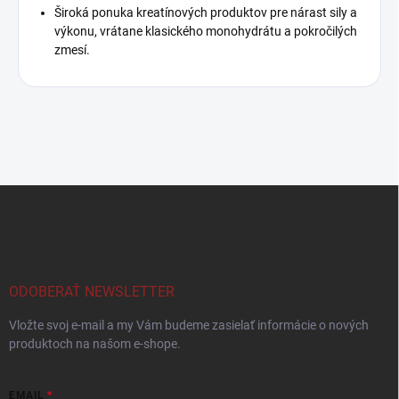
Široká ponuka kreatínových produktov pre nárast sily a
výkonu, vrátane klasického monohydrátu a pokročilých
zmesí.
Z
á
p
ä
t
i
ODOBERAŤ NEWSLETTER
e
Vložte svoj e-mail a my Vám budeme zasielať informácie o nových
produktoch na našom e-shope.
EMAIL