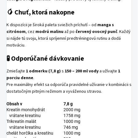
🥭 Chuť, ktorá nakopne
K dispozícii je široká paleta sviežich príchutí – od
manga s
citrónom
, cez
modrú malinu
až po
červený ovocný punč
. Každý
si nájde tú svoju, ktorá spríjemní predtréningovú rutinu a dodá
motiváciu.
🧪 Odporúčané dávkovanie
Zmiešajte
1 odmerku (7,8 g)
s
150 – 200 ml vody
a užívajte
1
porciu denne
.
Pre maximálny efekt sa odporúča pravidelné užívanie v kombinácii s
dostatočným pitným režimom a vyváženou stravou.
Obsah v
7,8 g
Kreatín monohydrát
2000 mg
vrátane kreatínu
1758 mg
Trikreatín malát
1000 mg
vrátane kreatínu
746 mg
chelát horčíka a kreatínu
1000 mg