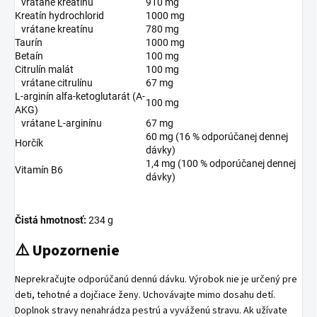
vrátane kreatínu
910 mg
Kreatín hydrochlorid
1000 mg
vrátane kreatínu
780 mg
Taurín
1000 mg
Betaín
100 mg
Citrulín malát
100 mg
vrátane citrulínu
67 mg
L-arginín alfa-ketoglutarát (A-
100 mg
AKG)
vrátane L-arginínu
67 mg
60 mg (16 % odporúčanej dennej
Horčík
dávky)
1,4 mg (100 % odporúčanej dennej
Vitamín B6
dávky)
Čistá hmotnosť:
234 g
⚠️ Upozornenie
Neprekračujte odporúčanú dennú dávku. Výrobok nie je určený pre
deti, tehotné a dojčiace ženy. Uchovávajte mimo dosahu detí.
Doplnok stravy nenahrádza pestrú a vyváženú stravu. Ak užívate