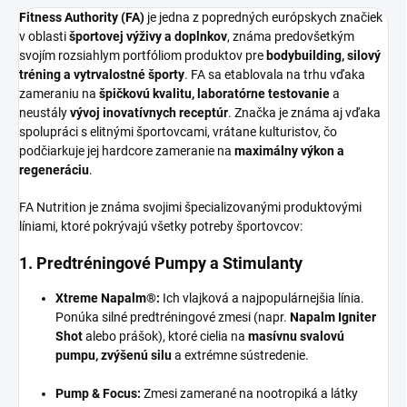
Fitness Authority (FA)
je jedna z popredných európskych značiek
v oblasti
športovej výživy a doplnkov
, známa predovšetkým
svojím rozsiahlym portfóliom produktov pre
bodybuilding, silový
tréning a vytrvalostné športy
. FA sa etablovala na trhu vďaka
zameraniu na
špičkovú kvalitu, laboratórne testovanie
a
neustály
vývoj inovatívnych receptúr
. Značka je známa aj vďaka
spolupráci s elitnými športovcami, vrátane kulturistov, čo
podčiarkuje jej hardcore zameranie na
maximálny výkon a
regeneráciu
.
FA Nutrition je známa svojimi špecializovanými produktovými
líniami, ktoré pokrývajú všetky potreby športovcov:
1. Predtréningové Pumpy a Stimulanty
Xtreme Napalm®:
Ich vlajková a najpopulárnejšia línia.
Ponúka silné predtréningové zmesi (napr.
Napalm Igniter
Shot
alebo prášok), ktoré cielia na
masívnu svalovú
pumpu, zvýšenú silu
a extrémne sústredenie.
Pump & Focus:
Zmesi zamerané na nootropiká a látky