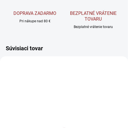
DOPRAVA ZADARMO
BEZPLATNÉ VRÁTENIE
TOVARU
Pri nákupe nad 80 €
Bezplatné vrátenie tovaru
Súvisiaci tovar
NOVINKA
AKCIA
SKLADOM
VYPREDANÉ
Warrior Muscle Complex
BrainMax NeuroShot -
– Predtréningový
Nootropický Shot 100 ml
komplex v kapsulách 60