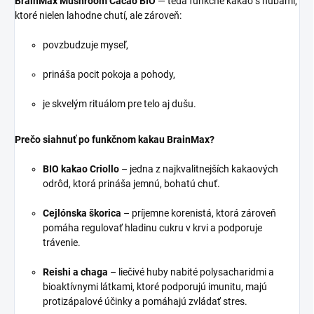
BrainMax Mushroom Cacao BIO
— teda funkčné kakao s hubami,
ktoré nielen lahodne chutí, ale zároveň:
povzbudzuje myseľ,
prináša pocit pokoja a pohody,
je skvelým rituálom pre telo aj dušu.
Prečo siahnuť po funkčnom kakau BrainMax?
BIO kakao Criollo
– jedna z najkvalitnejších kakaových
odrôd, ktorá prináša jemnú, bohatú chuť.
Cejlónska škorica
– príjemne korenistá, ktorá zároveň
pomáha regulovať hladinu cukru v krvi a podporuje
trávenie.
Reishi a chaga
– liečivé huby nabité polysacharidmi a
bioaktívnymi látkami, ktoré podporujú imunitu, majú
protizápalové účinky a pomáhajú zvládať stres.