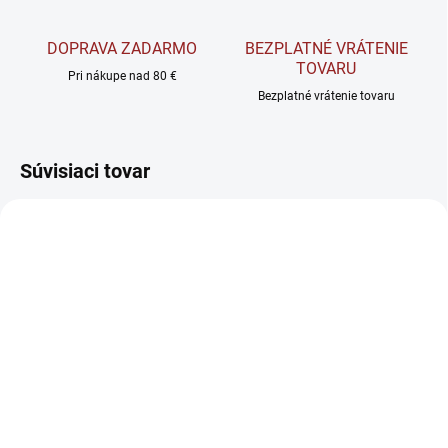
DOPRAVA ZADARMO
BEZPLATNÉ VRÁTENIE
TOVARU
Pri nákupe nad 80 €
Bezplatné vrátenie tovaru
Súvisiaci tovar
SKLADOM
SKLADOM
Allnutrition Fitking
BrainMax Pure
Delicious Donut Cookie -
Lyophilized Mandarin -