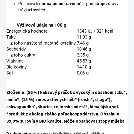
Prispieva k
normálnemu tráveniu
¹ – podporuje zdravý
tráviaci systém
Výživové údaje na 100 g
Energetická hodnota
1343 kJ / 321 kcal
Tuky
11,93 g
– z toho nasýtené mastné kyseliny
7,46 g
Sacharidy
18,46 g
– z toho cukry
3,35 g
Vláknina
45,57 g
Bielkoviny
14,10 g
Soľ
0,06 g
Zloženie:
(56 %) kakaový prášok s vysokým obsahom tuku*,
inulín*, (15 %) zmes aktívnych húb* (reishi*, chaga*),
ashwagandha*, škorica cejlónska mletá*, himalájska soľ.
*produkt z ekologického poľnohospodárstva. Obsahuje
99,9% surovín v BIO kvalite. Môže obsahovať stopy mlieka.
Dávkovanie:
10 g zmesi
(približne 2 čajové lyžičky)