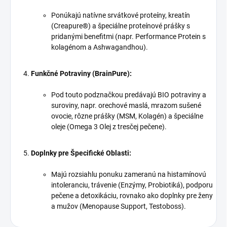
Ponúkajú natívne srvátkové proteíny, kreatín
(Creapure®) a špeciálne proteínové prášky s
pridanými benefitmi (napr. Performance Protein s
kolagénom a Ashwagandhou).
Funkčné Potraviny (BrainPure):
Pod touto podznačkou predávajú BIO potraviny a
suroviny, napr. orechové maslá, mrazom sušené
ovocie, rôzne prášky (MSM, Kolagén) a špeciálne
oleje (Omega 3 Olej z tresčej pečene).
Doplnky pre Špecifické Oblasti:
Majú rozsiahlu ponuku zameranú na histamínovú
intoleranciu, trávenie (Enzýmy, Probiotiká), podporu
pečene a detoxikáciu, rovnako ako doplnky pre ženy
a mužov (Menopause Support, Testoboss).