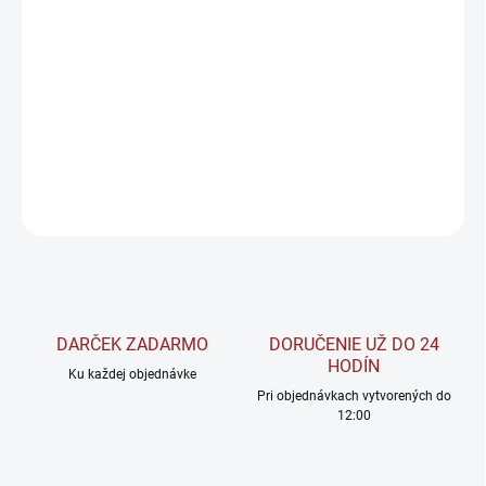
−
+
Pridať do košíka
BrainMax Mushroom Cacao BIO — teda funkčné kakao s hubami,
ktoré nielen lahodne chutí ale zároveň povzbudzuje myseľ a
prináša pocit pokoja a pohody.
DETAILNÉ INFORMÁCIE
OPÝTAŤ SA
STRÁŽIŤ
DARČEK ZADARMO
DORUČENIE UŽ DO 24
HODÍN
Ku každej objednávke
Pri objednávkach vytvorených do
12:00