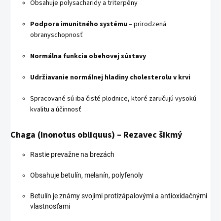
Obsahuje polysacharidy a triterpény
Podpora imunitného systému
– prirodzená
obranyschopnosť
Normálna funkcia obehovej sústavy
Udržiavanie normálnej hladiny cholesterolu v krvi
Spracované sú iba čisté plodnice, ktoré zaručujú vysokú
kvalitu a účinnosť
Chaga (Inonotus obliquus) – Rezavec šikmý
Rastie prevažne na brezách
Obsahuje betulín, melanín, polyfenoly
Betulín je známy svojimi protizápalovými a antioxidačnými
vlastnosťami