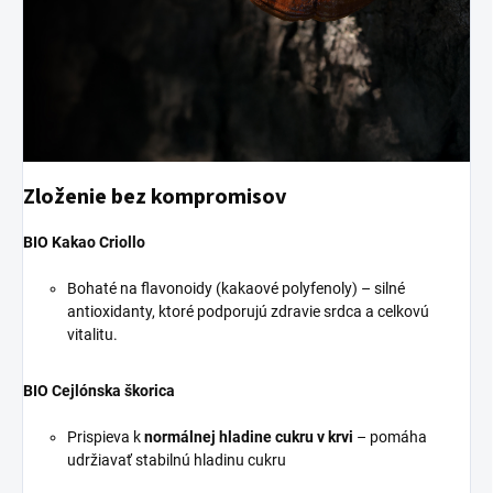
Zloženie bez kompromisov
BIO Kakao Criollo
Bohaté na flavonoidy (kakaové polyfenoly) – silné
antioxidanty, ktoré podporujú zdravie srdca a celkovú
vitalitu.
BIO Cejlónska škorica
Prispieva k
normálnej hladine cukru v krvi
– pomáha
udržiavať stabilnú hladinu cukru