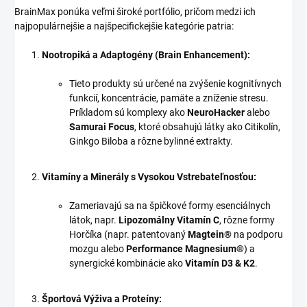
BrainMax ponúka veľmi široké portfólio, pričom medzi ich
najpopulárnejšie a najšpecifickejšie kategórie patria:
Nootropiká a Adaptogény (Brain Enhancement):
Tieto produkty sú určené na zvýšenie kognitívnych
funkcií, koncentrácie, pamäte a zníženie stresu.
Príkladom sú komplexy ako
NeuroHacker
alebo
Samurai Focus
, ktoré obsahujú látky ako Citikolín,
Ginkgo Biloba a rôzne bylinné extrakty.
Vitamíny a Minerály s Vysokou Vstrebateľnosťou:
Zameriavajú sa na špičkové formy esenciálnych
látok, napr.
Lipozomálny Vitamín C
, rôzne formy
Horčíka (napr. patentovaný
Magtein®
na podporu
mozgu alebo
Performance Magnesium®
) a
synergické kombinácie ako
Vitamín D3 & K2
.
Športová Výživa a Proteíny: