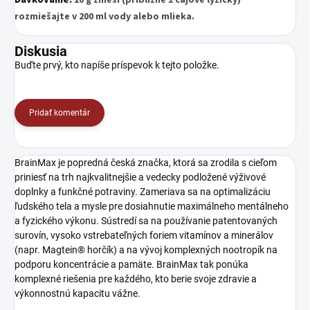
rozmiešajte v 200 ml vody alebo mlieka.
Diskusia
Buďte prvý, kto napíše príspevok k tejto položke.
Pridať komentár
BrainMax je popredná česká značka, ktorá sa zrodila s cieľom
priniesť na trh najkvalitnejšie a vedecky podložené výživové
doplnky a funkčné potraviny. Zameriava sa na optimalizáciu
ľudského tela a mysle pre dosiahnutie maximálneho mentálneho
a fyzického výkonu. Sústredí sa na používanie patentovaných
surovín, vysoko vstrebateľných foriem vitamínov a minerálov
(napr. Magtein® horčík) a na vývoj komplexných nootropík na
podporu koncentrácie a pamäte. BrainMax tak ponúka
komplexné riešenia pre každého, kto berie svoje zdravie a
výkonnostnú kapacitu vážne.