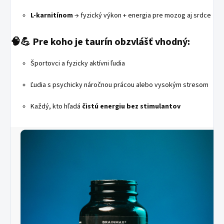
L-karnitínom
→ fyzický výkon + energia pre mozog aj srdce
🧠💪 Pre koho je taurín obzvlášť vhodný:
Športovci a fyzicky aktívni ľudia
Ľudia s psychicky náročnou prácou alebo vysokým stresom
Každý, kto hľadá
čistú energiu bez stimulantov