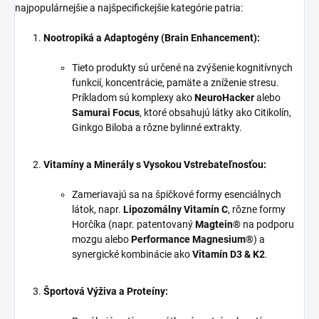
najpopulárnejšie a najšpecifickejšie kategórie patria:
Nootropiká a Adaptogény (Brain Enhancement):
Tieto produkty sú určené na zvýšenie kognitívnych
funkcií, koncentrácie, pamäte a zníženie stresu.
Príkladom sú komplexy ako
NeuroHacker
alebo
Samurai Focus
, ktoré obsahujú látky ako Citikolín,
Ginkgo Biloba a rôzne bylinné extrakty.
Vitamíny a Minerály s Vysokou Vstrebateľnosťou:
Zameriavajú sa na špičkové formy esenciálnych
látok, napr.
Lipozomálny Vitamín C
, rôzne formy
Horčíka (napr. patentovaný
Magtein®
na podporu
mozgu alebo
Performance Magnesium®
) a
synergické kombinácie ako
Vitamín D3 & K2
.
Športová Výživa a Proteíny: