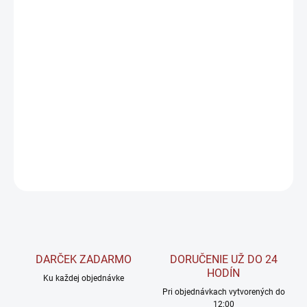
DORUČIŤ DO:
11.8.2026
−
+
Pridať do košíka
BrainMax Taurine - aminokyselina, ktorá podporuje energiu,
funkciu svalov, mozgu aj srdca.
DETAILNÉ INFORMÁCIE
OPÝTAŤ SA
STRÁŽIŤ
DARČEK ZADARMO
DORUČENIE UŽ DO 24
HODÍN
Ku každej objednávke
Pri objednávkach vytvorených do
12:00