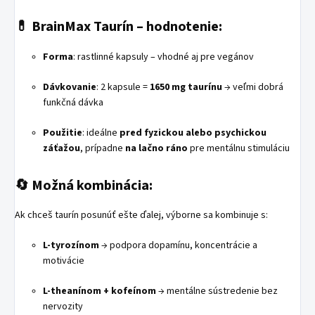
💊
BrainMax Taurín – hodnotenie:
Forma
: rastlinné kapsuly – vhodné aj pre vegánov
Dávkovanie
: 2 kapsule =
1650 mg taurínu
→ veľmi dobrá
funkčná dávka
Použitie
: ideálne
pred fyzickou alebo psychickou
záťažou
, prípadne
na lačno ráno
pre mentálnu stimuláciu
🔄
Možná kombinácia:
Ak chceš taurín posunúť ešte ďalej, výborne sa kombinuje s:
L-tyrozínom
→ podpora dopamínu, koncentrácie a
motivácie
L-theanínom + kofeínom
→ mentálne sústredenie bez
nervozity