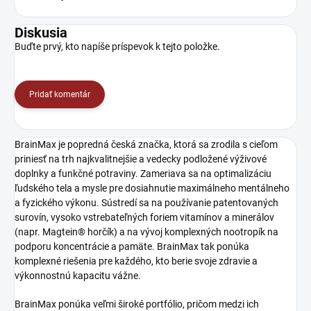
Diskusia
Buďte prvý, kto napíše príspevok k tejto položke.
Pridať komentár
BrainMax je popredná česká značka, ktorá sa zrodila s cieľom
priniesť na trh najkvalitnejšie a vedecky podložené výživové
doplnky a funkčné potraviny. Zameriava sa na optimalizáciu
ľudského tela a mysle pre dosiahnutie maximálneho mentálneho
a fyzického výkonu. Sústredí sa na používanie patentovaných
surovín, vysoko vstrebateľných foriem vitamínov a minerálov
(napr. Magtein® horčík) a na vývoj komplexných nootropík na
podporu koncentrácie a pamäte. BrainMax tak ponúka
komplexné riešenia pre každého, kto berie svoje zdravie a
výkonnostnú kapacitu vážne.
BrainMax ponúka veľmi široké portfólio, pričom medzi ich