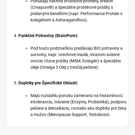
Ponúkajú natívne srvátkové proteíny, kreatín
(Creapure®) a špeciálne proteínové prášky s
pridanými benefitmi (napr. Performance Protein s
kolagénom a Ashwagandhou).
Funkčné Potraviny (BrainPure):
Pod touto podznačkou predávajú BIO potraviny a
suroviny, napr. orechové maslá, mrazom sušené
ovocie, rôzne prášky (MSM, Kolagén) a špeciálne
oleje (Omega 3 Olej z tresčej pečene).
Doplnky pre Špecifické Oblasti:
Majú rozsiahlu ponuku zameranú na histamínovú
intoleranciu, trávenie (Enzýmy, Probiotiká), podporu
pečene a detoxikáciu, rovnako ako doplnky pre ženy
a mužov (Menopause Support, Testoboss).