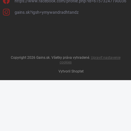
https://www.facebook.com/profile.php?id=61573247190036
gains.sk?igsh=ymywandradhtandz
Copyright 2026
Gains.sk
. Všetky práva vyhradené.
Upraviť nastavenie
cookies
Vytvoril Shoptet