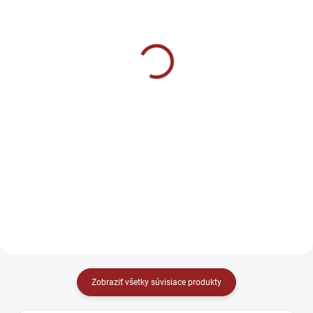
SKLADOM
SKLADOM
BrainMax Magnesium
Gains poukážky
Shot - Magnézium citrát
€30
od
+ B-komplex 60 ml
Detail
€1,25
Hľadáte darček, ktorý zaručene
Do košíka
poteší? Darujte voľnosť výberu!
Naša darčeková poukážka
Rýchla a účinná dávka horčíka v
umožní obdarovanému vybrať si
dobře vstrebateľnej citrátovej
presne to, čo chce.
forme, doplnená kľúčovými
vitamínmi skupiny B. Osviežujúca
citrónová chuť a praktické balenie
z neho robia...
Zobraziť všetky súvisiace produkty