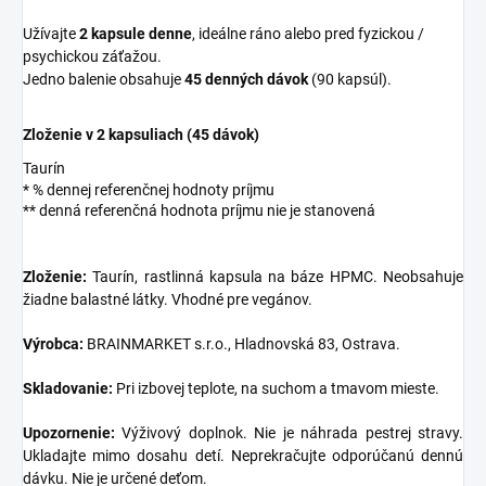
Užívajte
2 kapsule denne
, ideálne ráno alebo pred fyzickou /
psychickou záťažou.
Jedno balenie obsahuje
45 denných dávok
(90 kapsúl).
Zloženie v 2 kapsuliach (45 dávok)
Taurín
* % dennej referenčnej hodnoty príjmu
** denná referenčná hodnota príjmu nie je stanovená
Zloženie:
Taurín, rastlinná kapsula na báze HPMC. Neobsahuje
žiadne balastné látky. Vhodné pre vegánov.
Výrobca:
BRAINMARKET s.r.o., Hladnovská 83, Ostrava.
Skladovanie:
Pri izbovej teplote, na suchom a tmavom mieste.
Upozornenie:
Výživový doplnok. Nie je náhrada pestrej stravy.
Ukladajte mimo dosahu detí. Neprekračujte odporúčanú dennú
dávku. Nie je určené deťom.