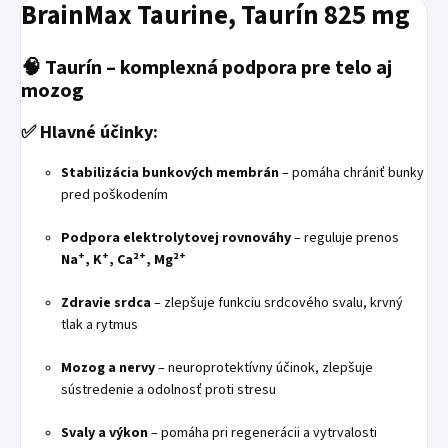
BrainMax Taurine, Taurín 825 mg
🧠
Taurín – komplexná podpora pre telo aj
mozog
✅
Hlavné účinky:
Stabilizácia bunkových membrán
– pomáha chrániť bunky
pred poškodením
Podpora elektrolytovej rovnováhy
– reguluje prenos
Na⁺, K⁺, Ca²⁺, Mg²⁺
Zdravie srdca
– zlepšuje funkciu srdcového svalu, krvný
tlak a rytmus
Mozog a nervy
– neuroprotektívny účinok, zlepšuje
sústredenie a odolnosť proti stresu
Svaly a výkon
– pomáha pri regenerácii a vytrvalosti