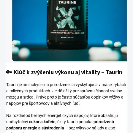
🔑 Kľúč k zvýšeniu výkonu aj vitality –
Taurín
Taurín je aminokyselina prirodzene sa vyskytujúca v mäse, rybách
a mliečnych produktoch. Je dôležitý pre správnu činnosť svalov,
mozgu a srdca. Práve preto je často súčasťou doplnkov výživy a
nápojov pre športovcov a aktívnych ľudí.
Na rozdiel od bežných energetických nápojov, ktoré obsahujú
nadbytočný
cukor a kofeín
, čistý taurín ponúka
prirodzenú
podporu energie a sústredenia
– bez výkyvov nálady alebo