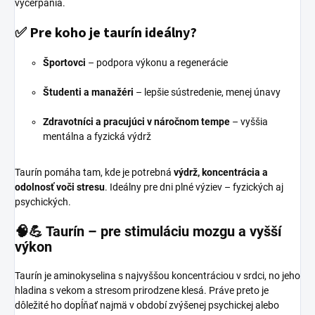
vyčerpania.
✅ Pre koho je taurín ideálny?
Športovci
– podpora výkonu a regenerácie
Študenti a manažéri
– lepšie sústredenie, menej únavy
Zdravotníci a pracujúci v náročnom tempe
– vyššia
mentálna a fyzická výdrž
Taurín pomáha tam, kde je potrebná
výdrž, koncentrácia a
odolnosť voči stresu
. Ideálny pre dni plné výziev – fyzických aj
psychických.
🧠💪
Taurín – pre stimuláciu mozgu a vyšší
výkon
Taurín je aminokyselina s najvyššou koncentráciou v srdci, no jeho
hladina s vekom a stresom prirodzene klesá. Práve preto je
dôležité ho dopĺňať najmä v období zvýšenej psychickej alebo