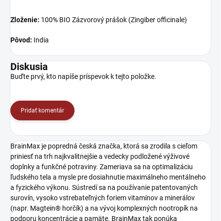
Zloženie:
100% BIO Zázvorový prášok (Zingiber officinale)
Pôvod:
India
Diskusia
Buďte prvý, kto napíše príspevok k tejto položke.
Pridať komentár
BrainMax je popredná česká značka, ktorá sa zrodila s cieľom
priniesť na trh najkvalitnejšie a vedecky podložené výživové
doplnky a funkčné potraviny. Zameriava sa na optimalizáciu
ľudského tela a mysle pre dosiahnutie maximálneho mentálneho
a fyzického výkonu. Sústredí sa na používanie patentovaných
surovín, vysoko vstrebateľných foriem vitamínov a minerálov
(napr. Magtein® horčík) a na vývoj komplexných nootropík na
podporu koncentrácie a pamäte. BrainMax tak ponúka