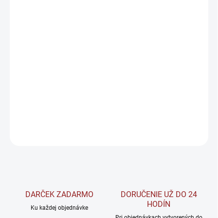
DORUČIŤ DO:
11.8.2026
−
+
Pridať do košíka
Zázvor patrí medzi takzvané zahrievacie korenia a ma pestrú
škálu mnohých vitamínov a minerálov ako napríklad draslík,
horčík, mangán a vitamíny C a B6.
DETAILNÉ INFORMÁCIE
OPÝTAŤ SA
STRÁŽIŤ
DARČEK ZADARMO
DORUČENIE UŽ DO 24
HODÍN
Ku každej objednávke
Pri objednávkach vytvorených do