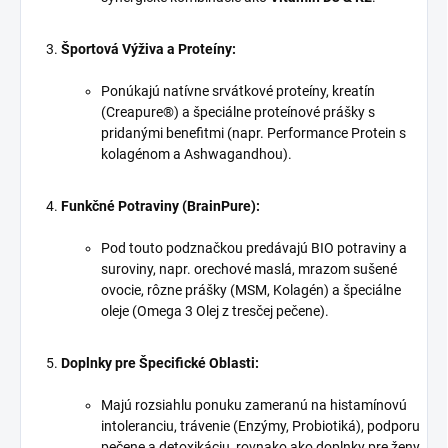
Športová Výživa a Proteíny:
Ponúkajú natívne srvátkové proteíny, kreatín
(Creapure®) a špeciálne proteínové prášky s
pridanými benefitmi (napr. Performance Protein s
kolagénom a Ashwagandhou).
Funkčné Potraviny (BrainPure):
Pod touto podznačkou predávajú BIO potraviny a
suroviny, napr. orechové maslá, mrazom sušené
ovocie, rôzne prášky (MSM, Kolagén) a špeciálne
oleje (Omega 3 Olej z tresčej pečene).
Doplnky pre Špecifické Oblasti:
Majú rozsiahlu ponuku zameranú na histamínovú
intoleranciu, trávenie (Enzýmy, Probiotiká), podporu
pečene a detoxikáciu, rovnako ako doplnky pre ženy