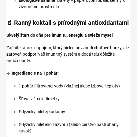
Ekologické balenie
:
Balený v papierovom obale, šetrný k
životnému prostrediu.
🥤
Ranný koktail s prírodnými antioxidantami
Skvelý štart do dňa pre imunitu, energiu a sviežu myseľ
Začnite ráno s nápojom, ktorý nielen povzbudí chuťové bunky, ale
zároveň podporí váš imunitný systém a dodá telu dôležité
antioxidanty.
🔹
Ingrediencie na 1 pohár:
1 pohár filtrovanej vody (vlažnej alebo izbovej teploty)
Šťava z 1 celej limetky
½ lyžičky mletej kurkumy
½ lyžičky mletého zázvoru (alebo čerstvo nastrúhaný
kúsok)