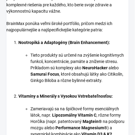
komplexné riešenia pre každého, kto berie svoje zdravie a
výkonnostnú kapacitu vážne.
BrainMax ponúka veľmi široké portfólio, pričom medzi ich
najpopulárnejšie a najšpecifickejšie kategórie patria:
Nootropiká a Adaptogény (Brain Enhancement):
Tieto produkty sú určené na zvýšenie kognitívnych
funkcií, koncentrácie, pamäte a zníženie stresu.
Príkladom sú komplexy ako
NeuroHacker
alebo
Samurai Focus
, ktoré obsahujú látky ako Citikolín,
Ginkgo Biloba a rôzne bylinné extrakty.
Vitamíny a Minerály s Vysokou Vstrebateľnosťou:
Zameriavajú sa na špičkové formy esenciálnych
látok, napr.
Lipozomálny Vitamín C
, rôzne formy
Horčíka (napr. patentovaný
Magtein®
na podporu
mozgu alebo
Performance Magnesium®
) a
synergické kombinácie ako
Vitamín D3 & K2
.