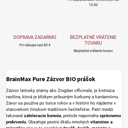
12:00
DOPRAVA ZADARMO
BEZPLATNÉ VRÁTENIE
TOVARU
Pri nákupe nad 80 €
Bezplatné vrátenie tovaru
BrainMax Pure Zázvor BIO prášok
Zázvor latinsky známy ako Zingiber officinale, je kvitnúca
rastlina, ktorá je blízkym príbuzným kurkumy a kardamómu.
Závor sa používa po tisíce rokov a v histórii ho nájdeme v
starovekom čínskom tradičnom liečiteľstve. Patrí medzi
takzvané
zahrievacie korenia
, pretože napomáha
správnemu
prekrveniu
. Obsahuje pestrú škálu mnohých
vitamínov a