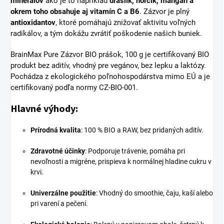
minerálov
ako je to napríklad
draslík, horčík, mangán a
okrem toho obsahuje aj vitamín C a B6
. Zázvor je plný
antioxidantov
, ktoré pomáhajú znižovať aktivitu voľných
radikálov, a tým dokážu zvrátiť poškodenie našich buniek.
BrainMax Pure Zázvor BIO prášok, 100 g je certifikovaný BIO
produkt bez aditív, vhodný pre vegánov, bez lepku a laktózy.
Pochádza z ekologického poľnohospodárstva mimo EÚ a je
certifikovaný podľa normy CZ-BIO-001.
Hlavné výhody:
Prírodná kvalita
:
100 % BIO a RAW, bez pridaných aditív.
Zdravotné účinky
:
Podporuje trávenie, pomáha pri
nevoľnosti a migréne, prispieva k normálnej hladine cukru v
krvi.
Univerzálne použitie
:
Vhodný do smoothie, čaju, kaší alebo
pri varení a pečení.