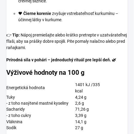
črevnej sliznice.
🖤
Čierne korenie
zvyšuje vstrebateľnosť kurkumínu –
účinnej látky v kurkume.
👉
Tip:
Nápoj premiešajte alebo krátko pretrepte v uzatvárateľnej
fľaši, aby sa prášky dobre spojili. Pite pomaly nalačno alebo pred
raňajkami.
Prírodná sila v pohári – jednoduchý rituál pre lepší deň. 🌿
Výživové hodnoty na 100 g
1401 kJ /335
Energetická hodnota
kcal
Tuky
4,24 g
- z toho nasýtené mastné kyseliny
2,6 g
Sacharidy
71,26 g
- z toho cukry
3,39 g
Vláknina
14,1
g
Sodík
27 g