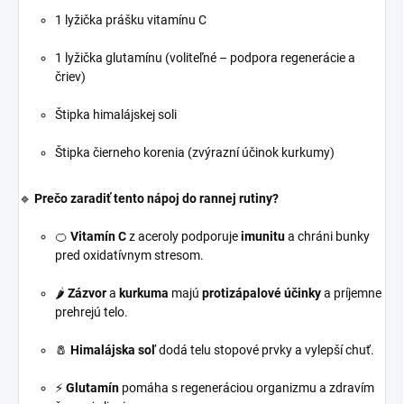
1 lyžička prášku vitamínu C
1 lyžička glutamínu (voliteľné – podpora regenerácie a
čriev)
Štipka himalájskej soli
Štipka čierneho korenia (zvýrazní účinok kurkumy)
🔹
Prečo zaradiť tento nápoj do rannej rutiny?
🍊
Vitamín C
z aceroly podporuje
imunitu
a chráni bunky
pred oxidatívnym stresom.
🌶️
Zázvor
a
kurkuma
majú
protizápalové účinky
a príjemne
prehrejú telo.
🧂
Himalájska soľ
dodá telu stopové prvky a vylepší chuť.
⚡
Glutamín
pomáha s regeneráciou organizmu a zdravím