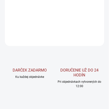
BrainMax Pure Lyophilized Apricots
(Lyofilizované marhule, 45 g)
sú mrazom sušené ovocie, ktoré si zachováva svoju prirodzenú
chuť, farbu a výživové hodnoty.
Tento produkt je vhodný pre tých,
ktorí hľadajú zdravú a výživnú alternatívu k bežným sladkostiam.
DETAILNÉ INFORMÁCIE
OPÝTAŤ SA
STRÁŽIŤ
DARČEK ZADARMO
DORUČENIE UŽ DO 24
HODÍN
Ku každej objednávke
Pri objednávkach vytvorených do
12:00