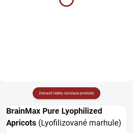
g
€7,90
€2,20
od
Do košíka
Detail
praktická instantná forma
Allnutrition Fitking Delicious
ideálny zdroj energie nízky
Donut sú sušienky bez pridaného
glykemický index obsahujú
cukru s karamelovou náplňou a
minerálne látky, vlákninu,
bez palmového oleja. Ideálna
bielkoviny
voľba pre sladké potešenie bez
výčitiek!
Zobraziť všetky súvisiace produkty
BrainMax Pure Lyophilized
Apricots
(Lyofilizované marhule)