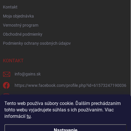
Kontakt
Moja objednávka
Vernostný program
Obchodné podmienky
Podmienky ochrany osobných údajov
KONTAKT
info
@
gains.sk
https://www.facebook.com/profile.php?id=61573247190036
gains.sk?igsh=ymywandradhtandz
Tento web používa súbory cookie. Ďalším prechádzaním
tohto webu vyjadrujete súhlas s ich používaním. Viac
informácií
tu
.
Nastavenie