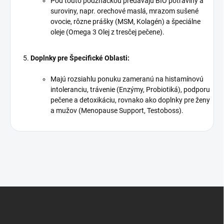
Pod touto podznačkou predávajú BIO potraviny a
suroviny, napr. orechové maslá, mrazom sušené
ovocie, rôzne prášky (MSM, Kolagén) a špeciálne
oleje (Omega 3 Olej z tresčej pečene).
Doplnky pre Špecifické Oblasti:
Majú rozsiahlu ponuku zameranú na histamínovú
intoleranciu, trávenie (Enzýmy, Probiotiká), podporu
pečene a detoxikáciu, rovnako ako doplnky pre ženy
a mužov (Menopause Support, Testoboss).
Z
á
p