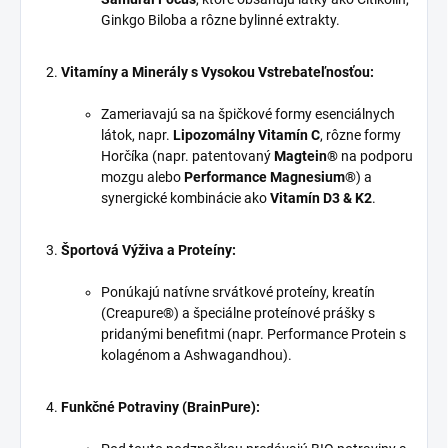
Ginkgo Biloba a rôzne bylinné extrakty.
Vitamíny a Minerály s Vysokou Vstrebateľnosťou:
Zameriavajú sa na špičkové formy esenciálnych
látok, napr.
Lipozomálny Vitamín C
, rôzne formy
Horčíka (napr. patentovaný
Magtein®
na podporu
mozgu alebo
Performance Magnesium®
) a
synergické kombinácie ako
Vitamín D3 & K2
.
Športová Výživa a Proteíny:
Ponúkajú natívne srvátkové proteíny, kreatín
(Creapure®) a špeciálne proteínové prášky s
pridanými benefitmi (napr. Performance Protein s
kolagénom a Ashwagandhou).
Funkčné Potraviny (BrainPure):