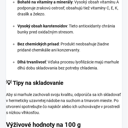
Bohaté na vitamíny a minerály
:
Vysoký obsah vitamínu A
podporuje zrakovú ostrosť; obsahujú tiež vitamíny C, E, K,
draslík a železo.
Vysoký obsah karotenoidov
:
Tieto antioxidanty chránia
bunky pred oxidačným stresom.
Bez chemických prísad
:
Produkt neobsahuje žiadne
pridané chemikálie ani konzervanty.
Dlhá trvanlivosť
:
Vďaka procesu lyofilizácie majú marhule
dlhú dobu skladovania bez potreby chladenia.
💡 Tipy na skladovanie
Aby si marhule zachovali svoju kvalitu, odporúča sa ich skladovať
v hermeticky uzavretej nádobe na suchom a tmavom mieste.
Po
otvorení spotrebujte čo najskôr alebo ich uchovávajte v prostredí
s nízkou vlhkosťou.
Výživové hodnoty na 100 g