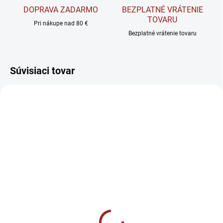
DOPRAVA ZADARMO
BEZPLATNÉ VRÁTENIE
TOVARU
Pri nákupe nad 80 €
Bezplatné vrátenie tovaru
Súvisiaci tovar
SKLADOM
SKLADOM
Natural Nutrition Instant
Allnutrition Fitking
Oats - Instantné ovsené
Delicious Donut Cookie -
vločky 2500 g
Proteínová sušienka 128