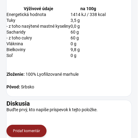
Výživové údaje
na 100g
Energetická hodnota
1414 kJ / 338 kcal
Tuky
3,5 g
- z toho nasýtené mastné kyseliny
0,0 g
Sacharidy
60 g
- z toho cukry
60 g
Vláknina
0 g
Bielkoviny
9,8 g
Soľ
0 g
Zloženie:
100% Lyofilizované marhule
Pôvod:
Srbsko
Diskusia
Buďte prvý, kto napíše príspevok k tejto položke.
Pridať komentár