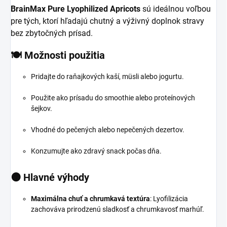
BrainMax Pure Lyophilized Apricots
sú ideálnou voľbou
pre tých, ktorí hľadajú chutný a výživný doplnok stravy
bez zbytočných prísad.
🍽️ Možnosti použitia
Pridajte do raňajkových kaší, müsli alebo jogurtu.
Použite ako prísadu do smoothie alebo proteínových
šejkov.
Vhodné do pečených alebo nepečených dezertov.
Konzumujte ako zdravý snack počas dňa.
🟠 Hlavné výhody
Maximálna chuť a chrumkavá textúra
:
Lyofilizácia
zachováva prirodzenú sladkosť a chrumkavosť marhúľ.