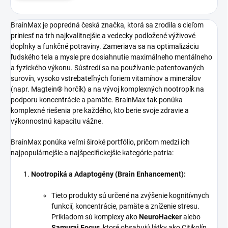
BrainMax je popredná česká značka, ktorá sa zrodila s cieľom
priniesť na trh najkvalitnejšie a vedecky podložené výživové
doplnky a funkčné potraviny. Zameriava sa na optimalizáciu
ľudského tela a mysle pre dosiahnutie maximálneho mentálneho
a fyzického výkonu. Sústredí sa na používanie patentovaných
surovín, vysoko vstrebateľných foriem vitamínov a minerálov
(napr. Magtein® horčík) a na vývoj komplexných nootropík na
podporu koncentrácie a pamäte. BrainMax tak ponúka
komplexné riešenia pre každého, kto berie svoje zdravie a
výkonnostnú kapacitu vážne.
BrainMax ponúka veľmi široké portfólio, pričom medzi ich
najpopulárnejšie a najšpecifickejšie kategórie patria:
Nootropiká a Adaptogény (Brain Enhancement):
Tieto produkty sú určené na zvýšenie kognitívnych
funkcií, koncentrácie, pamäte a zníženie stresu.
Príkladom sú komplexy ako
NeuroHacker
alebo
Samurai Focus
, ktoré obsahujú látky ako Citikolín,