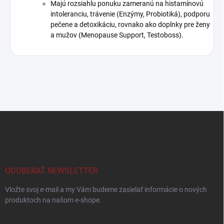
Majú rozsiahlu ponuku zameranú na histamínovú
intoleranciu, trávenie (Enzýmy, Probiotiká), podporu
pečene a detoxikáciu, rovnako ako doplnky pre ženy
a mužov (Menopause Support, Testoboss).
Z
á
p
ä
t
i
ODOBERAŤ NEWSLETTER
e
Vložte svoj e-mail a my Vám budeme zasielať informácie o nových
produktoch na našom e-shope.