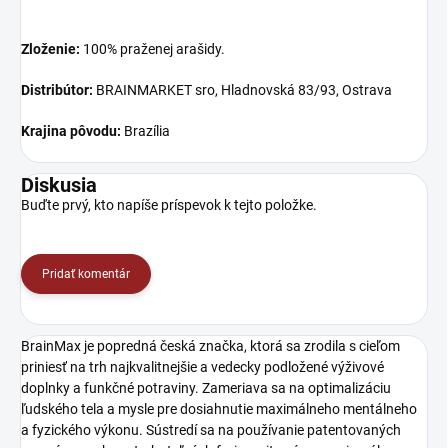
Zloženie:
100% praženej arašidy.
Distribútor:
BRAINMARKET
sro, Hladnovská 83/93, Ostrava
Krajina pôvodu:
Brazília
Diskusia
Buďte prvý, kto napíše príspevok k tejto položke.
Pridať komentár
BrainMax je popredná česká značka, ktorá sa zrodila s cieľom
priniesť na trh najkvalitnejšie a vedecky podložené výživové
doplnky a funkčné potraviny. Zameriava sa na optimalizáciu
ľudského tela a mysle pre dosiahnutie maximálneho mentálneho
a fyzického výkonu. Sústredí sa na používanie patentovaných