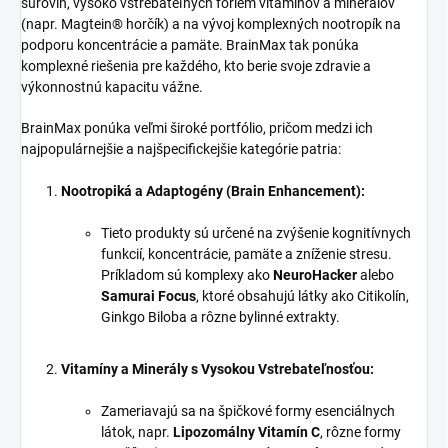
surovín, vysoko vstrebateľných foriem vitamínov a minerálov
(napr. Magtein® horčík) a na vývoj komplexných nootropík na
podporu koncentrácie a pamäte. BrainMax tak ponúka
komplexné riešenia pre každého, kto berie svoje zdravie a
výkonnostnú kapacitu vážne.
BrainMax ponúka veľmi široké portfólio, pričom medzi ich
najpopulárnejšie a najšpecifickejšie kategórie patria:
Nootropiká a Adaptogény (Brain Enhancement):
Tieto produkty sú určené na zvýšenie kognitívnych
funkcií, koncentrácie, pamäte a zníženie stresu.
Príkladom sú komplexy ako
NeuroHacker
alebo
Samurai Focus
, ktoré obsahujú látky ako Citikolín,
Ginkgo Biloba a rôzne bylinné extrakty.
Vitamíny a Minerály s Vysokou Vstrebateľnosťou:
Zameriavajú sa na špičkové formy esenciálnych
látok, napr.
Lipozomálny Vitamín C
, rôzne formy