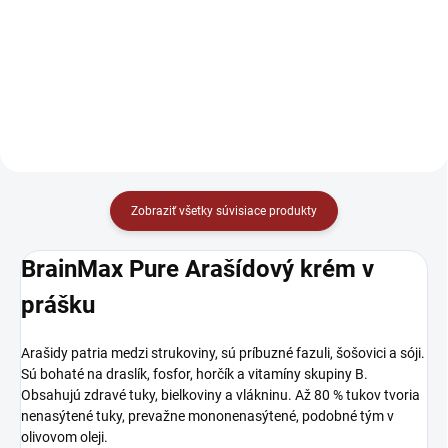
Chocolate Granola sú chrumkavé
obyčajného, ktorý rastie na
kúsky bezlepkovej BIO ovsených
okrajoch lesov a rúbanísk. Tieto
vločiek s BIO pistáciami, bielou
plody sú bohaté na vitamíny B, E
čokoládou a mandľovým
a C, ktoré podporujú imunitný
krémom.
systém a zlepšujú kvalitu...
Zobraziť všetky súvisiace produkty
BrainMax Pure Arašídový krém v
prášku
Arašidy patria medzi strukoviny, sú príbuzné fazuli, šošovici a sóji.
Sú bohaté na draslík, fosfor, horčík a vitamíny skupiny B.
Obsahujú zdravé tuky, bielkoviny a vlákninu. Až 80 % tukov tvoria
nenasýtené tuky, prevažne mononenasýtené, podobné tým v
olivovom oleji.