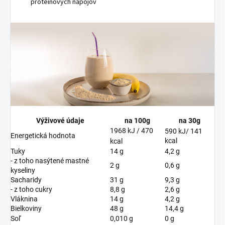
proteínových nápojov
Výživové údaje
na 100g
na 30g
1968 kJ / 470
590 kJ/ 141
Energetická hodnota
kcal
kcal
Tuky
14 g
4,2 g
- z toho nasýtené mastné
2 g
0,6 g
kyseliny
Sacharidy
31 g
9,3 g
- z toho cukry
8,8 g
2,6 g
Vláknina
14 g
4,2 g
Bielkoviny
48 g
14,4 g
Soľ
0,010 g
0 g