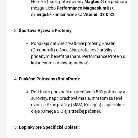
Horčíka (napr. patentovaný
Magtein®
na podporu
mozgu alebo
Performance Magnesium®
) a
synergické kombinácie ako
Vitamín D3 & K2
.
Športová Výživa a Proteíny:
Ponúkajú natívne srvátkové proteíny, kreatín
(Creapure®) a špeciálne proteínové prášky s
pridanými benefitmi (napr. Performance Protein s
kolagénom a Ashwagandhou).
Funkčné Potraviny (BrainPure):
Pod touto podznačkou predávajú BIO potraviny a
suroviny, napr. orechové maslá, mrazom sušené
ovocie, rôzne prášky (MSM, Kolagén) a špeciálne
oleje (Omega 3 Olej z tresčej pečene).
Doplnky pre Špecifické Oblasti: