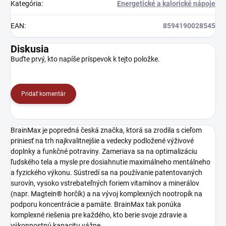
Kategória
:
Energetické a kalorické nápoje
EAN
:
8594190028545
Diskusia
Buďte prvý, kto napíše príspevok k tejto položke.
Pridať komentár
BrainMax je popredná česká značka, ktorá sa zrodila s cieľom
priniesť na trh najkvalitnejšie a vedecky podložené výživové
doplnky a funkčné potraviny. Zameriava sa na optimalizáciu
ľudského tela a mysle pre dosiahnutie maximálneho mentálneho
a fyzického výkonu. Sústredí sa na používanie patentovaných
surovín, vysoko vstrebateľných foriem vitamínov a minerálov
(napr. Magtein® horčík) a na vývoj komplexných nootropík na
podporu koncentrácie a pamäte. BrainMax tak ponúka
komplexné riešenia pre každého, kto berie svoje zdravie a
výkonnostnú kapacitu vážne.