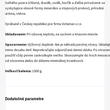
Soľného jazera (chlorid, draslík, sodík, horčík a ďalšie prirodzene sa
vyskytujúce iónové formy minerálov a stopových prvkov), prírodná
aróma, stévia.
Vyrábané v Českej republike pre firmu Votamax s.r.o.
Skladovanie:
Pri izbovej teplote, na suchom a tmavom mieste.
Upozornenie:
Výživový doplnok. Nie je náhrada pestrej stravy. Ukladaj
mimo dosahu detí. Neprekračujte odporúčanú dennú dávku. Po otvorení
použití vždy pevne zaskrutkujte viečko. Skonzumujte do troch mesiac
od otvorenia alebo do dátumu minimálnej trvanlivosti.
Veľkosť balenia:
1000 g.
Dodatočné parametre