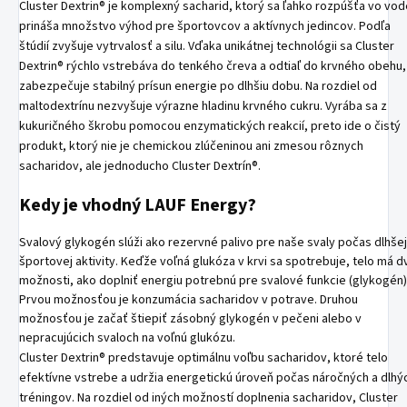
Cluster Dextrin® je komplexný sacharid, ktorý sa ľahko rozpúšťa vo vod
prináša množstvo výhod pre športovcov a aktívnych jedincov. Podľa
štúdií zvyšuje vytrvalosť a silu. Vďaka unikátnej technológii sa Cluster
Dextrin® rýchlo vstrebáva do tenkého čreva a odtiaľ do krvného obehu,
zabezpečuje stabilný prísun energie po dlhšiu dobu. Na rozdiel od
maltodextrínu nezvyšuje výrazne hladinu krvného cukru. Vyrába sa z
kukuričného škrobu pomocou enzymatických reakcií, preto ide o čistý
produkt, ktorý nie je chemickou zlúčeninou ani zmesou rôznych
sacharidov, ale jednoducho Cluster Dextrín®.
Kedy je vhodný LAUF Energy?
Svalový glykogén slúži ako rezervné palivo pre naše svaly počas dlhšej
športovej aktivity. Keďže voľná glukóza v krvi sa spotrebuje, telo má d
možnosti, ako doplniť energiu potrebnú pre svalové funkcie (glykogén)
Prvou možnosťou je konzumácia sacharidov v potrave. Druhou
možnosťou je začať štiepiť zásobný glykogén v pečeni alebo v
nepracujúcich svaloch na voľnú glukózu.
Cluster Dextrin® predstavuje optimálnu voľbu sacharidov, ktoré telo
efektívne vstrebe a udržia energetickú úroveň počas náročných a dlhý
tréningov. Na rozdiel od iných možností doplnenia sacharidov, Cluster