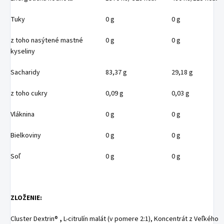
Tuky
0 g
0 g
z toho nasýtené mastné
0 g
0 g
kyseliny
Sacharidy
83,37 g
29,18 g
z toho cukry
0,09 g
0,03 g
Vláknina
0 g
0 g
Bielkoviny
0 g
0 g
Soľ
0 g
0 g
ZLOŽENIE:
Cluster Dextrin®
,
L-citrulín malát (v pomere 2:1), Koncentrát z Veľkého