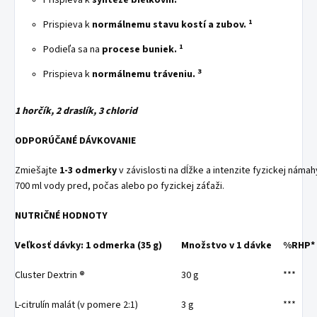
Prispieva k
syntéze bielkovín.
1
Prispieva k
normálnemu stavu kostí a zubov.
1
Podieľa sa na
procese buniek.
3
Prispieva k
normálnemu tráveniu.
1 horčík, 2 draslík, 3 chlorid
ODPORÚČANÉ DÁVKOVANIE
Zmiešajte
1-3 odmerky
v závislosti na dĺžke a intenzite fyzickej námah
700 ml vody pred, počas alebo po fyzickej záťaži.
NUTRIČNÉ HODNOTY
Veľkosť dávky: 1 odmerka (35 g)
Množstvo v 1 dávke
%RHP*
Cluster Dextrin
®
30 g
***
L-citrulín malát (v pomere 2:1)
3 g
***