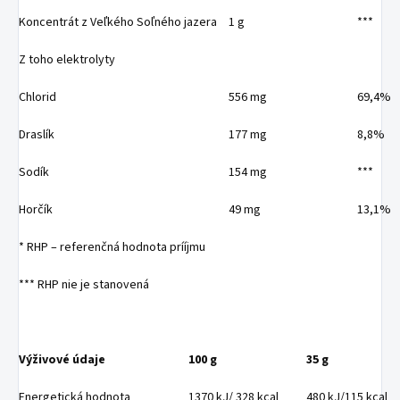
Koncentrát z Veľkého Soľného jazera
1 g
***
Z toho elektrolyty
Chlorid
556 mg
69,4%
Draslík
177 mg
8,8%
Sodík
154 mg
***
Horčík
49 mg
13,1%
* RHP – referenčná hodnota prííjmu
*** RHP nie je stanovená
Výživové údaje
100 g
35 g
Energetická hodnota
1370 kJ/ 328 kcal
480 kJ/115 kcal