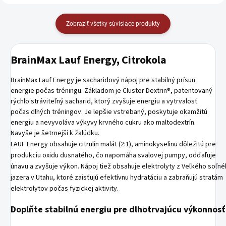
Zobraziť všetky súvisiace produkty
BrainMax Lauf Energy, Citrokola
BrainMax Lauf Energy je sacharidový nápoj pre stabilný prísun
energie počas tréningu. Základom je Cluster Dextrin®, patentovaný
rýchlo stráviteľný sacharid, ktorý zvyšuje energiu a vytrvalosť
počas dlhých tréningov. Je lepšie vstrebaný, poskytuje okamžitú
energiu a nevyvoláva výkyvy krvného cukru ako maltodextrín.
Navyše je šetrnejší k žalúdku.
LAUF Energy obsahuje citrulín malát (2:1), aminokyselinu dôležitú pre
produkciu oxidu dusnatého, čo napomáha svalovej pumpy, odďaľuje
únavu a zvyšuje výkon. Nápoj tiež obsahuje elektrolyty z Veľkého soľn
jazera v Utahu, ktoré zaisťujú efektívnu hydratáciu a zabraňujú stratám
elektrolytov počas fyzickej aktivity.
Doplňte stabilnú energiu pre dlhotrvajúcu výkonnosť