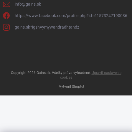
info
@
gains.sk
https://www.facebook.com/profile.php?id=61573247190036
gains.sk?igsh=ymywandradhtandz
Copyright 2026
Gains.sk
. Všetky práva vyhradené.
Upraviť nastavenie
cookies
Vytvoril Shoptet