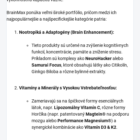
BrainMax ponúka veľmi široké portfólio, pričom medzi ich
najpopulárnejšie a najšpecifickejšie kategórie patria:
Nootropiká a Adaptogény (Brain Enhancement):
Tieto produkty sú určené na zvýšenie kognitívnych
funkcií, koncentrácie, pamäte a zníženie stresu.
Príkladom sú komplexy ako
NeuroHacker
alebo
Samurai Focus
, ktoré obsahujú látky ako Citikolín,
Ginkgo Biloba a rôzne bylinné extrakty.
Vitamíny a Minerály s Vysokou Vstrebateľnosťou:
Zameriavajú sa na špičkové formy esenciálnych
látok, napr.
Lipozomálny Vitamín C
, rôzne formy
Horčíka (napr. patentovaný
Magtein®
na podporu
mozgu alebo
Performance Magnesium®
) a
synergické kombinácie ako
Vitamín D3 & K2
.