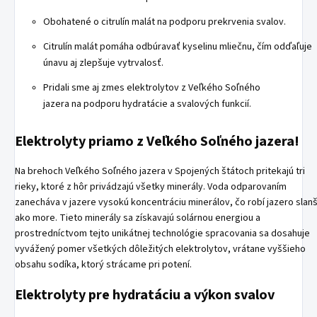
Obohatené o citrulín malát na podporu prekrvenia svalov.
Citrulín malát pomáha odbúravať kyselinu mliečnu, čím odďaľuje
únavu aj zlepšuje vytrvalosť.
Pridali sme aj zmes elektrolytov z Veľkého Soľného
jazera na podporu hydratácie a svalových funkcií.
Elektrolyty priamo z Veľkého Soľného jazera!
Na brehoch Veľkého Soľného jazera v Spojených štátoch pritekajú tri
rieky, ktoré z hôr privádzajú všetky minerály. Voda odparovaním
zanecháva v jazere vysokú koncentráciu minerálov, čo robí jazero slan
ako more. Tieto minerály sa získavajú solárnou energiou a
prostredníctvom tejto unikátnej technológie spracovania sa dosahuje
vyvážený pomer všetkých dôležitých elektrolytov, vrátane vyššieho
obsahu sodíka, ktorý strácame pri potení.
Elektrolyty pre hydratáciu a výkon svalov