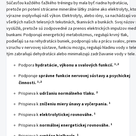
Súčasťou každého ťažkého tréningu by mala byť riadna hydratácia,
pretože pri potení strácame minerálne látky známe ako elektrolyty, kt
výrazne ovplyvňujú náš výkon. Elektrolyty, alebo ióny, sa nachádzajú vo
všetkých našich telesných tekutinách, tkanivách a bunkách. Svoj názov 
vyslúžili, pretože sú zodpovedné za prenos elektrických impulzov med
bunkami. Podporujú energetický metabolizmus, regulujú krvný tlak,
podieľajú sa na rehydratácii buniek, podporujú silu a prácu svalov, pre
vzruchu v nervovej sústave, funkciu mozgu, regulujú hladinu vody v tele
tým zabraňujú dehydratácii alebo minimalizujú zadržiavanie vody v tele.
1,2
Podpora
hydratácie, výkonu a svalových funkcií.
Podporuje
správne funkcie nervovej sústavy a psychickej
1,2
činnosti.
2
Prispieva k
udržaniu normálneho tlaku.
1
Prispieva k
zníženiu miery únavy a vyčerpania.
1
Prispieva k
elektrolytickej rovnováhe.
1
Prispieva k
normálnej energetickej rovnováhe.
1