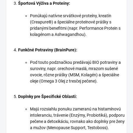
Športová Výživa a Proteíny:
Ponúkajú natívne srvátkové proteíny, kreatín
(Creapure®) a špeciálne proteínové prášky s
pridanými benefitmi (napr. Performance Protein s
kolagénom a Ashwagandhou).
Funkčné Potraviny (BrainPure):
Pod touto podznačkou predávajú BIO potraviny a
suroviny, napr. orechové maslá, mrazom sušené
ovocie, rôzne prášky (MSM, Kolagén) a špeciálne
oleje (Omega 3 Olej z tresčej pečene).
Doplnky pre Špecifické Oblasti:
Majú rozsiahlu ponuku zameranú na histamínovú
intoleranciu, trávenie (Enzýmy, Probiotiká), podporu
pečene a detoxikáciu, rovnako ako doplnky pre ženy
a mužov (Menopause Support, Testoboss).