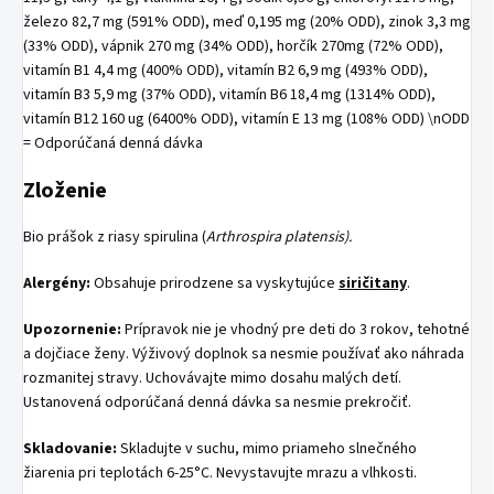
železo 82,7 mg (591% ODD), meď 0,195 mg (20% ODD), zinok 3,3 mg
(33% ODD), vápnik 270 mg (34% ODD), horčík 270mg (72% ODD),
vitamín B1 4,4 mg (400% ODD), vitamín B2 6,9 mg (493% ODD),
vitamín B3 5,9 mg (37% ODD), vitamín B6 18,4 mg (1314% ODD),
vitamín B12 160 ug (6400% ODD), vitamín E 13 mg (108% ODD) \nODD
= Odporúčaná denná dávka
Zloženie
Bio prášok z riasy spirulina (
Arthrospira platensis).
Alergény:
Obsahuje prirodzene sa vyskytujúce
siričitany
.
Upozornenie:
Prípravok nie je vhodný pre deti do 3 rokov, tehotné
a dojčiace ženy. Výživový doplnok sa nesmie používať ako náhrada
rozmanitej stravy. Uchovávajte mimo dosahu malých detí.
Ustanovená odporúčaná denná dávka sa nesmie prekročiť.
Skladovanie:
Skladujte v suchu, mimo priameho slnečného
žiarenia pri teplotách 6-25°C. Nevystavujte mrazu a vlhkosti.