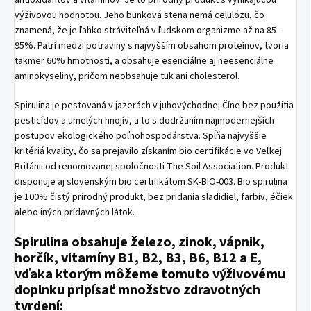
antioxidantov a vitamínov. Je to prírodný produkt s vynikajúcou
výživovou hodnotou. Jeho bunková stena nemá celulózu, čo
znamená, že je ľahko stráviteľná v ľudskom organizme až na 85–
95%. Patrí medzi potraviny s najvyšším obsahom proteínov, tvoria
takmer 60% hmotnosti, a obsahuje esenciálne aj neesenciálne
aminokyseliny, pričom neobsahuje tuk ani cholesterol.
Spirulina je pestovaná v jazerách v juhovýchodnej Číne bez použitia
pesticídov a umelých hnojív, a to s dodržaním najmodernejších
postupov ekologického poľnohospodárstva. Spĺňa najvyššie
kritériá kvality, čo sa prejavilo získaním bio certifikácie vo Veľkej
Británii od renomovanej spoločnosti The Soil Association. Produkt
disponuje aj slovenským bio certifikátom SK-BIO-003. Bio spirulina
je 100% čistý prírodný produkt, bez pridania sladidiel, farbív, éčiek
alebo iných prídavných látok.
Spirulina obsahuje železo, zinok, vápnik,
horčík, vitamíny B1, B2, B3, B6, B12 a E,
vďaka ktorým môžeme tomuto výživovému
doplnku pripísať množstvo zdravotných
tvrdení: