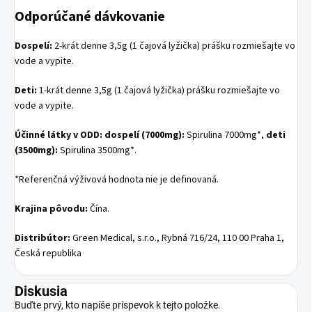
Odporúčané dávkovanie
Dospelí:
2-krát denne 3,5g (1 čajová lyžička) prášku rozmiešajte vo
vode a vypite.
Deti:
1-krát denne 3,5g (1 čajová lyžička) prášku rozmiešajte vo
vode a vypite.
Účinné látky v ODD: dospelí (7000mg):
Spirulina 7000mg*,
deti
(3500mg):
Spirulina 3500mg*.
*Referenčná výživová hodnota nie je definovaná.
Krajina pôvodu:
Čína.
Distribútor:
Green Medical, s.r.o., Rybná 716/24, 110 00 Praha 1,
Česká republika
Diskusia
Buďte prvý, kto napíše príspevok k tejto položke.