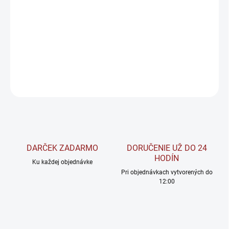
BioMedical Bio Spirulina je jedným z najbohatších zdrojov
antioxidantov a vitamínov. Obsahuje esenciálne aj neesenciálne
aminokyseliny.
DETAILNÉ INFORMÁCIE
OPÝTAŤ SA
STRÁŽIŤ
DARČEK ZADARMO
DORUČENIE UŽ DO 24
HODÍN
Ku každej objednávke
Pri objednávkach vytvorených do
12:00