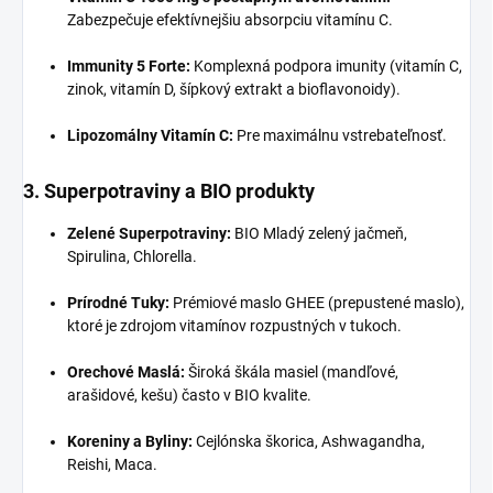
Zabezpečuje efektívnejšiu absorpciu vitamínu C.
Immunity 5 Forte:
Komplexná podpora imunity (vitamín C,
zinok, vitamín D, šípkový extrakt a bioflavonoidy).
Lipozomálny Vitamín C:
Pre maximálnu vstrebateľnosť.
3. Superpotraviny a BIO produkty
Zelené Superpotraviny:
BIO Mladý zelený jačmeň,
Spirulina, Chlorella.
Prírodné Tuky:
Prémiové maslo GHEE (prepustené maslo),
ktoré je zdrojom vitamínov rozpustných v tukoch.
Orechové Maslá:
Široká škála masiel (mandľové,
arašidové, kešu) často v BIO kvalite.
Koreniny a Byliny:
Cejlónska škorica, Ashwagandha,
Reishi, Maca.