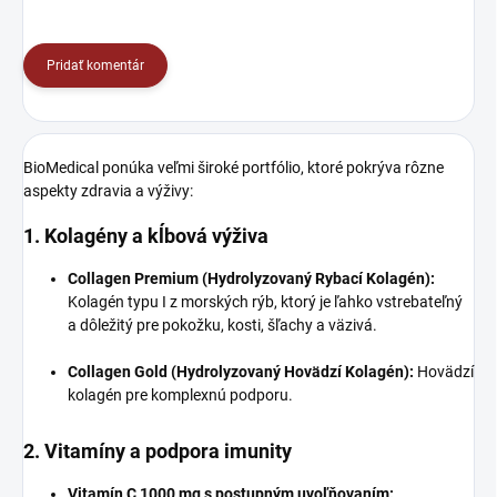
Pridať komentár
BioMedical ponúka veľmi široké portfólio, ktoré pokrýva rôzne
aspekty zdravia a výživy:
1. Kolagény a kĺbová výživa
Collagen Premium (Hydrolyzovaný Rybací Kolagén):
Kolagén typu I z morských rýb, ktorý je ľahko vstrebateľný
a dôležitý pre pokožku, kosti, šľachy a väzivá.
Collagen Gold (Hydrolyzovaný Hovädzí Kolagén):
Hovädzí
kolagén pre komplexnú podporu.
2. Vitamíny a podpora imunity
Vitamín C 1000 mg s postupným uvoľňovaním: