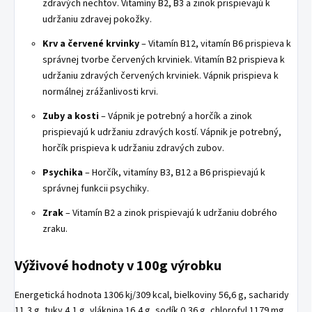
zdravých nechtov. Vitamíny B2, B3 a zinok prispievajú k
udržaniu zdravej pokožky.
Krv a červené krvinky
– Vitamín B12, vitamín B6 prispieva k
správnej tvorbe červených krviniek. Vitamín B2 prispieva k
udržaniu zdravých červených krviniek. Vápnik prispieva k
normálnej zrážanlivosti krvi.
Zuby a kosti
– Vápnik je potrebný a horčík a zinok
prispievajú k udržaniu zdravých kostí. Vápnik je potrebný,
horčík prispieva k udržaniu zdravých zubov.
Psychika
– Horčík, vitamíny B3, B12 a B6 prispievajú k
správnej funkcii psychiky.
Zrak
– Vitamín B2 a zinok prispievajú k udržaniu dobrého
zraku.
Výživové hodnoty v 100g výrobku
Energetická hodnota 1306 kj/309 kcal, bielkoviny 56,6 g, sacharidy
11,3 g, tuky 4,1 g, vláknina 16,4 g, sodík 0,36 g, chlorofyl 1179 mg,