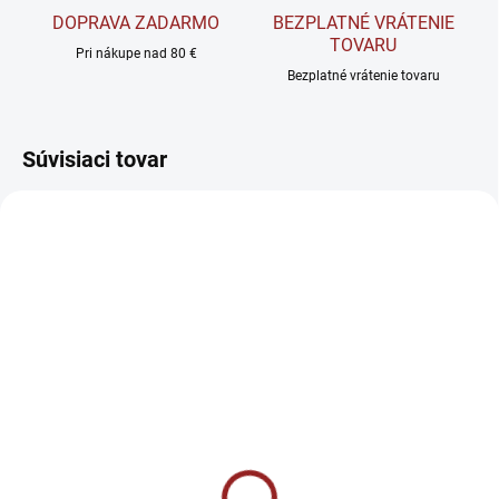
DOPRAVA ZADARMO
BEZPLATNÉ VRÁTENIE
TOVARU
Pri nákupe nad 80 €
Bezplatné vrátenie tovaru
Súvisiaci tovar
AKCIA
SKLADOM
VYPREDANÉ
NEOHACK ImmunoPRO+
Kevin Levrone Anabolic
- Podpora imunity a
Vita Pak - Podpora
črevného mikrobiómu 60
výkonu, energie a