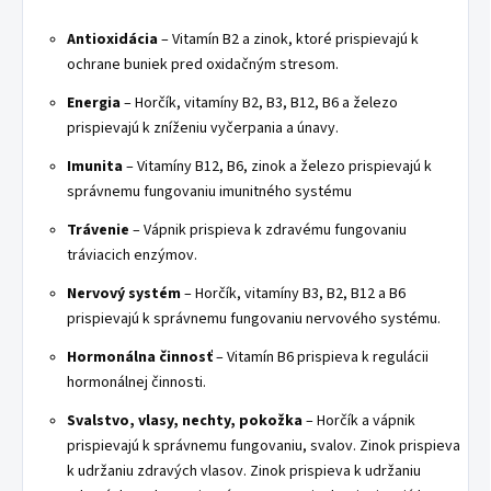
Antioxidácia
– Vitamín B2 a zinok, ktoré prispievajú k
ochrane buniek pred oxidačným stresom.
Energia
– Horčík, vitamíny B2, B3, B12, B6 a železo
prispievajú k zníženiu vyčerpania a únavy.
Imunita
– Vitamíny B12, B6, zinok a železo prispievajú k
správnemu fungovaniu imunitného systému
Trávenie
– Vápnik prispieva k zdravému fungovaniu
tráviacich enzýmov.
Nervový systém
– Horčík, vitamíny B3, B2, B12 a B6
prispievajú k správnemu fungovaniu nervového systému.
Hormonálna činnosť
– Vitamín B6 prispieva k regulácii
hormonálnej činnosti.
Svalstvo, vlasy, nechty, pokožka
– Horčík a vápnik
prispievajú k správnemu fungovaniu, svalov. Zinok prispieva
k udržaniu zdravých vlasov. Zinok prispieva k udržaniu