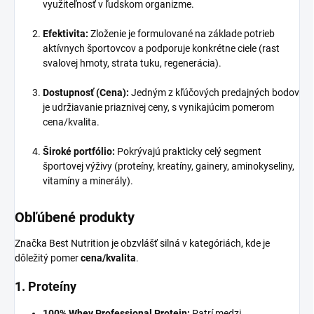
využiteľnosť v ľudskom organizme.
Efektivita:
Zloženie je formulované na základe potrieb
aktívnych športovcov a podporuje konkrétne ciele (rast
svalovej hmoty, strata tuku, regenerácia).
Dostupnosť (Cena):
Jedným z kľúčových predajných bodov
je udržiavanie priaznivej ceny, s vynikajúcim pomerom
cena/kvalita.
Široké portfólio:
Pokrývajú prakticky celý segment
športovej výživy (proteíny, kreatíny, gainery, aminokyseliny,
vitamíny a minerály).
Obľúbené produkty
Značka Best Nutrition je obzvlášť silná v kategóriách, kde je
dôležitý pomer
cena/kvalita
.
1. Proteíny
100% Whey Professional Protein:
Patrí medzi