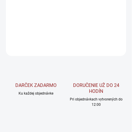
NAC neutralizuje škodlivé voľné radikály, ktoré spôsobujú
oxidačné poškodenie svalového tkaniva, telesných orgánov a
DNA.
DETAILNÉ INFORMÁCIE
OPÝTAŤ SA
STRÁŽIŤ
DARČEK ZADARMO
DORUČENIE UŽ DO 24
HODÍN
Ku každej objednávke
Pri objednávkach vytvorených do
12:00