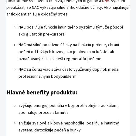
poškodenie svalového tkaniva, telesných orgánov a
DNA
. Výskum
preukázal, že NAC vykazuje silné antioxidačné účinky. Ako najsilnejší
antioxidant znižuje oxidačný stres.
NAC posilňuje funkciu imunitného systému tým, že pôsobí
ako glutatión pre-kurzora.
NAC má silné pozitívne účinky na funkciu pečene, chráni
pečeň od ťažkých kovov, ako je olovo a ortuť. Je tak
označovaný za najsilneší regeneratór pečene.
NAC sa čoraz viac stáva často využivaný doplnok medzi
profesionnálnymi bodybuildermi.
Hlavné benefity produktu:
zvýšuje energiu, pomáha v boji proti voľným radikálom,
spomaľuje proces starnutia
znižuje svalové a kĺbové nepohodlie, posilňuje imunitný
systém, detoxikuje pečeň a bunky