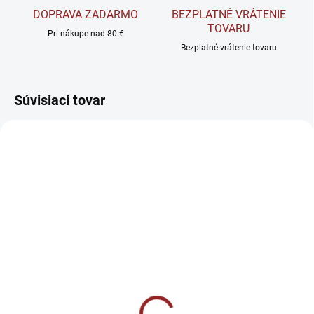
DOPRAVA ZADARMO
BEZPLATNÉ VRÁTENIE
TOVARU
Pri nákupe nad 80 €
Bezplatné vrátenie tovaru
Súvisiaci tovar
VYPREDANÉ
SKLADOM
Amix Nutrition Multi-HD
Amix Nutrition
liquid caps - Multivitamín
Performance Amix D3-
60 kapsúl
K2-MG-ZN - Komplex pre