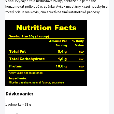
V noci zvyčajne telo nedostáva živiny, pretože nie je možné
konzumovať jedlo počas spánku. Avšak micelárny kazeín poskytuje
trvalý prísun bielkovín, čím efektívne tlmí katabolické procesy.
Dávkovanie:
1 odmerka = 33 g