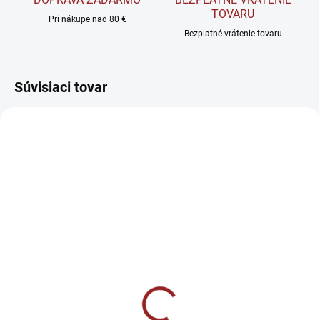
TOVARU
Pri nákupe nad 80 €
Bezplatné vrátenie tovaru
Súvisiaci tovar
VYPREDANÉ
VYPREDANÉ
Mars HiProtein Bar -
Reflex Nutrition High
Proteínová tyčinka 59 g
Protein Twin Bar -
Proteínová tyčinka 60 g
€2,29
€2,49