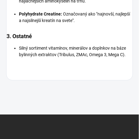
najlacnejších aminokyselín na trhu.
Polyhydrate Creatine:
Označovaný ako "najnovší, najlepší
a najsilnejší kreatín na svete".
3. Ostatné
Silný sortiment vitamínov, minerálov a doplnkov na báze
bylinných extraktov (Tribulus, ZMAc, Omega 3, Mega C).
Z
á
p
ä