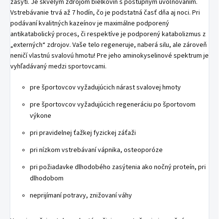
zasýti. Je skvelým zdrojom bielkovín s postupným uvoľňovaním.
Vstrebávanie trvá až 7 hodín, čo je podstatná časť dňa aj noci. Pri
podávaní kvalitných kazeínov je maximálne podporený
antikatabolický proces, či respektíve je podporený katabolizmus z
„externých“ zdrojov. Vaše telo regeneruje, naberá silu, ale zároveň
neničí vlastnú svalovú hmotu! Pre jeho aminokyselinové spektrum je
vyhľadávaný medzi sportovcami.
pre športovcov vyžadujúcich nárast svalovej hmoty
pre športovcov vyžadujúcich regeneráciu po športovom
výkone
pri pravidelnej ťažkej fyzickej záťaži
pri nízkom vstrebávaní vápnika, osteoporóze
pri požiadavke dlhodobého zasýtenia ako nočný proteín, pri
dlhodobom
neprijímaní potravy, znižovaní váhy