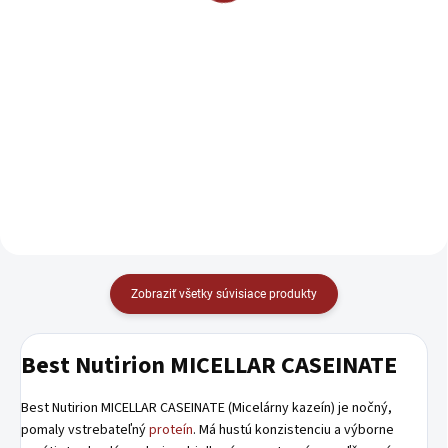
Detail
Detail
Mars Hi Protein Bar - obsahuje
viac bielkovín (22 g) a nižší podiel
High Protein Twin Bar je novinka
sacharidov aj tukov než pôvodná
od značky Reflex Nutrition –
verzia.
dvojitá tyčinka s lahodnou
mliečnou čokoládovou polevou a
jemnou náplňou. Ideálna voľba
pred alebo po tréningu, ale...
Zobraziť všetky súvisiace produkty
Best Nutirion MICELLAR CASEINATE
Best Nutirion MICELLAR CASEINATE (Micelárny kazeín) je nočný,
pomaly vstrebateľný
proteín
. Má hustú konzistenciu a výborne