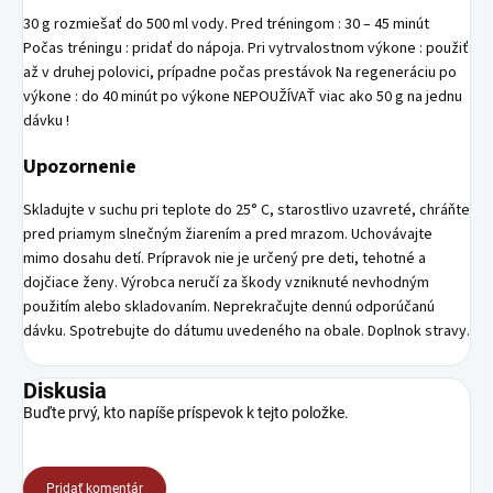
30 g rozmiešať do 500 ml vody. Pred tréningom : 30 – 45 minút
Počas tréningu : pridať do nápoja. Pri vytrvalostnom výkone : použiť
až v druhej polovici, prípadne počas prestávok Na regeneráciu po
výkone : do 40 minút po výkone NEPOUŽÍVAŤ viac ako 50 g na jednu
dávku !
Upozornenie
Skladujte v suchu pri teplote do 25° C, starostlivo uzavreté, chráňte
pred priamym slnečným žiarením a pred mrazom. Uchovávajte
mimo dosahu detí. Prípravok nie je určený pre deti, tehotné a
dojčiace ženy. Výrobca neručí za škody vzniknuté nevhodným
použitím alebo skladovaním. Neprekračujte dennú odporúčanú
dávku. Spotrebujte do dátumu uvedeného na obale. Doplnok stravy.
Diskusia
Buďte prvý, kto napíše príspevok k tejto položke.
Pridať komentár