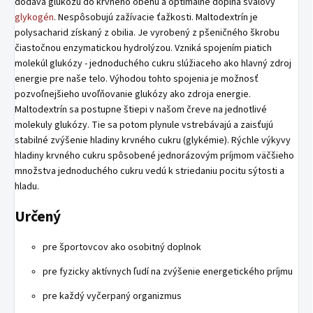
dodáva glukózu do krvného obehu a optimálne dopĺňa svalový
glykogén
. Nespôsobujú zažívacie ťažkosti. Maltodextrín je
polysacharid získaný z obilia. Je vyrobený z pšeničného škrobu
čiastočnou enzymatickou hydrolýzou. Vzniká spojením piatich
molekúl glukózy - jednoduchého cukru slúžiaceho ako hlavný zdroj
energie pre naše telo. Výhodou tohto spojenia je možnosť
pozvoľnejšieho uvoľňovanie glukózy ako zdroja energie.
Maltodextrín sa postupne štiepi v našom čreve na jednotlivé
molekuly glukózy. Tie sa potom plynule vstrebávajú a zaisťujú
stabilné zvýšenie hladiny krvného cukru (glykémie). Rýchle výkyvy
hladiny krvného cukru spôsobené jednorázovým príjmom väčšieho
množstva jednoduchého cukru vedú k striedaniu pocitu sýtosti a
hladu.
Určený
pre športovcov ako osobitný doplnok
pre fyzicky aktívnych ľudí na zvýšenie energetického príjmu
pre každý vyčerpaný organizmus