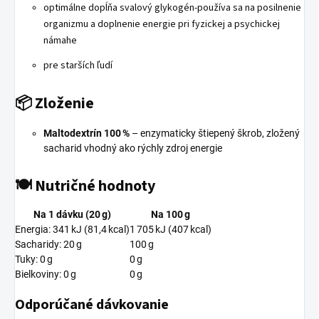
optimálne dopĺňa svalový glykogén-používa sa na posilnenie
organizmu a doplnenie energie pri fyzickej a psychickej
námahe
pre starších ľudí
Zloženie
📦
Maltodextrín 100 %
– enzymaticky štiepený škrob, zložený
sacharid vhodný ako rýchly zdroj energie
🍽
Nutričné hodnoty
Na 1 dávku (20 g)
Na 100 g
Energia: 341 kJ (81,4 kcal)
1 705 kJ (407 kcal)
Sacharidy: 20 g
100 g
Tuky: 0 g
0 g
Bielkoviny: 0 g
0 g
Odporúčané dávkovanie