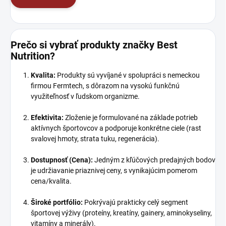
Prečo si vybrať produkty značky Best
Nutrition?
Kvalita:
Produkty sú vyvíjané v spolupráci s nemeckou
firmou Fermtech, s dôrazom na vysokú funkčnú
využiteľnosť v ľudskom organizme.
Efektivita:
Zloženie je formulované na základe potrieb
aktívnych športovcov a podporuje konkrétne ciele (rast
svalovej hmoty, strata tuku, regenerácia).
Dostupnosť (Cena):
Jedným z kľúčových predajných bodov
je udržiavanie priaznivej ceny, s vynikajúcim pomerom
cena/kvalita.
Široké portfólio:
Pokrývajú prakticky celý segment
športovej výživy (proteíny, kreatíny, gainery, aminokyseliny,
vitamíny a minerály).