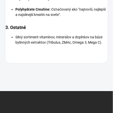
Polyhydrate Creatine:
Označovaný ako "najnovší, najlepší
a najsilnejší kreatín na svete".
3. Ostatné
Silný sortiment vitamínov, minerálov a doplnkov na báze
bylinných extraktov (Tribulus, ZMAc, Omega 3, Mega C).
Z
á
p
ä