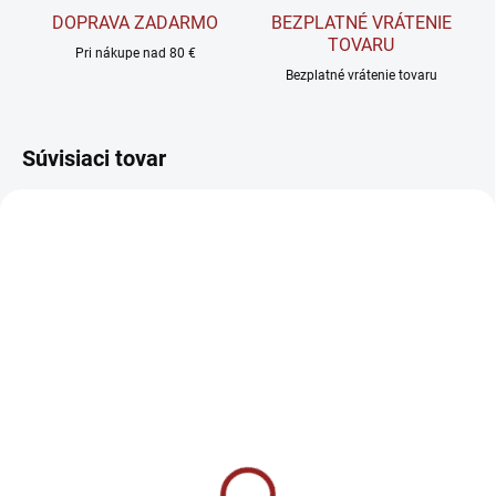
DOPRAVA ZADARMO
BEZPLATNÉ VRÁTENIE
TOVARU
Pri nákupe nad 80 €
Bezplatné vrátenie tovaru
Súvisiaci tovar
AKCIA
SKLADOM
SKLADOM
Allnutrition BCAA Max
Amix Nutrition Glutamine
Support Instant -
+ BCAA - Instantný
Regenerácia a ochrana
glutamín + BCAA 530 g