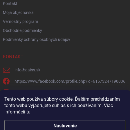
Kontakt
Moja objednávka
Vernostný program
Obchodné podmienky
Podmienky ochrany osobných údajov
KONTAKT
info
@
gains.sk
https://www.facebook.com/profile.php?id=61573247190036
gains.sk?igsh=ymywandradhtandz
Tento web používa súbory cookie. Ďalším prechádzaním
tohto webu vyjadrujete súhlas s ich používaním. Viac
informácií
tu
.
Nastavenie