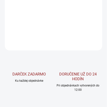
L-Glutamine pôsobí podobným mechanizmom ako anaboliká.
Dostatočné množstvo glutamínu v tele podnecuje produkciu silne
anabolického rastového hormónu. Glutamín je dôležitým
prostriedkom pre nárast, ochranu a regeneráciu svalovej hmoty.
DETAILNÉ INFORMÁCIE
OPÝTAŤ SA
STRÁŽIŤ
DARČEK ZADARMO
DORUČENIE UŽ DO 24
HODÍN
Ku každej objednávke
Pri objednávkach vytvorených do
12:00