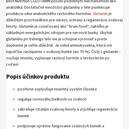
Best Nutrition L-GLUTAMIN pôsobí podobným mechanizmom ako
anaboliká. Dostatočné množstvo glutamínu v tele podnecuje
produkciu silne anabolického rastového hormónu.
Glutamín
je
dôležitým prostriedkom pre nárast, ochranu a regeneráciu svalovej
hmoty. Glutamín je označovaný ako “brain-food“, nakoľko je
základným energetickým zdrojom pre nervové bunky. Úbytok
glutamínu pri tréningu telo nie je schopné vyrovnať a preto
doplnenie je veľmi dôležité. Je volná aminokyselina, ktorá má
najväčšie zastúpenie v svalovej bunke (asi 70 %). Čistý L-glutamín –
zvyšuje imunitu, vyplavuje rastový hormón a testosterón po
cvičení.
Popis účinkov produktu
pozitívne ovplyvňuje imunitný systém človeka
reguluje rovnováhu bielkovín vo svaloch
zabraňuje stratám svalovej hmoty a urýchľuje regeneráciu
buniek
podporuje správne fungovanie svalových buniek a