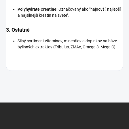
Polyhydrate Creatine:
Označovaný ako "najnovší, najlepší
a najsilnejší kreatín na svete".
3. Ostatné
Silný sortiment vitamínov, minerálov a doplnkov na báze
bylinných extraktov (Tribulus, ZMAc, Omega 3, Mega C).
Z
á
p
ä