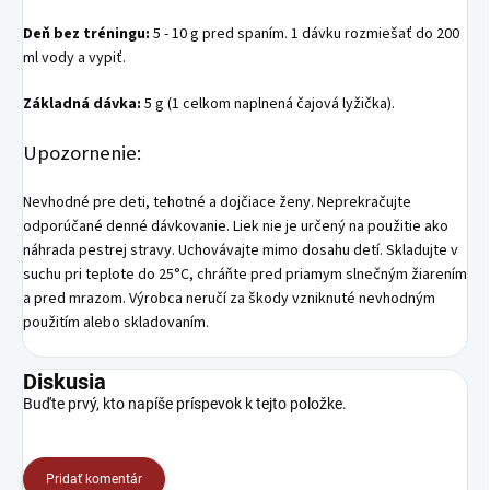
Deň bez tréningu:
5 - 10 g pred spaním. 1 dávku rozmiešať do 200
ml vody a vypiť.
Základná dávka:
5 g (1 celkom naplnená čajová lyžička).
Upozornenie:
Nevhodné pre deti, tehotné a dojčiace ženy. Neprekračujte
odporúčané denné dávkovanie. Liek nie je určený na použitie ako
náhrada pestrej stravy. Uchovávajte mimo dosahu detí. Skladujte v
suchu pri teplote do 25°C, chráňte pred priamym slnečným žiarením
a pred mrazom. Výrobca neručí za škody vzniknuté nevhodným
použitím alebo skladovaním.
Diskusia
Buďte prvý, kto napíše príspevok k tejto položke.
Pridať komentár