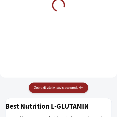
16,7 g
€29,90
€1,50
Detail
Detail
Profesionálny produkt určený pre
maximalizáciu výkonu, sily a
Horúca vylepšená novinka od
silové vytrvalosti nielen
Czech Virusu Beast Virus®
kulturistov, ale aj silovo-
V2.0. je horúcou novinkou z
vytrvalostných športov.
dielne najoriginálnejšej českej
značky Czech Virus® . Pôvodný
Beast Virus...
Zobraziť všetky súvisiace produkty
Best Nutrition L-GLUTAMIN