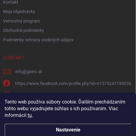
Kontakt
Moja objednávka
Vernostný program
Obchodné podmienky
Podmienky ochrany osobných údajov
KONTAKT
info
@
gains.sk
https://www.facebook.com/profile.php?id=61573247190036
gains.sk?igsh=ymywandradhtandz
Tento web používa súbory cookie. Ďalším prechádzaním
tohto webu vyjadrujete súhlas s ich používaním. Viac
informácií
tu
.
Nastavenie