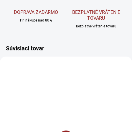
DOPRAVA ZADARMO
BEZPLATNÉ VRÁTENIE
TOVARU
Pri nákupe nad 80 €
Bezplatné vrátenie tovaru
Súvisiaci tovar
VYPREDANÉ
VYPREDANÉ
Czech Virus Beast Virus
Extrifit Agrezz -
V2.0 - Predtréningovka
Predtréningovka 416 g