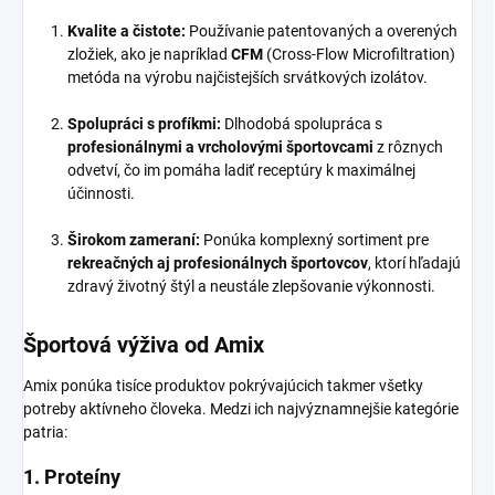
Kvalite a čistote:
Používanie patentovaných a overených
zložiek, ako je napríklad
CFM
(Cross-Flow Microfiltration)
metóda na výrobu najčistejších srvátkových izolátov.
Spolupráci s profíkmi:
Dlhodobá spolupráca s
profesionálnymi a vrcholovými športovcami
z rôznych
odvetví, čo im pomáha ladiť receptúry k maximálnej
účinnosti.
Širokom zameraní:
Ponúka komplexný sortiment pre
rekreačných aj profesionálnych športovcov
, ktorí hľadajú
zdravý životný štýl a neustále zlepšovanie výkonnosti.
Športová výživa od Amix
Amix ponúka tisíce produktov pokrývajúcich takmer všetky
potreby aktívneho človeka. Medzi ich najvýznamnejšie kategórie
patria:
1. Proteíny