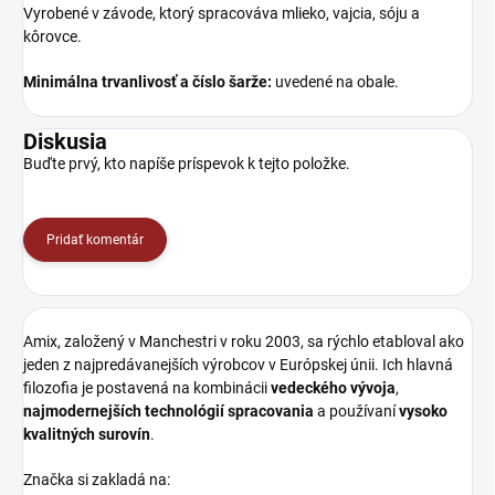
Vyrobené v závode, ktorý spracováva mlieko, vajcia, sóju a
kôrovce.
Minimálna trvanlivosť a číslo šarže:
uvedené na obale.
Diskusia
Buďte prvý, kto napíše príspevok k tejto položke.
Pridať komentár
Amix, založený v Manchestri v roku 2003, sa rýchlo etabloval ako
jeden z najpredávanejších výrobcov v Európskej únii. Ich hlavná
filozofia je postavená na kombinácii
vedeckého vývoja
,
najmodernejších technológií spracovania
a používaní
vysoko
kvalitných surovín
.
Značka si zakladá na: