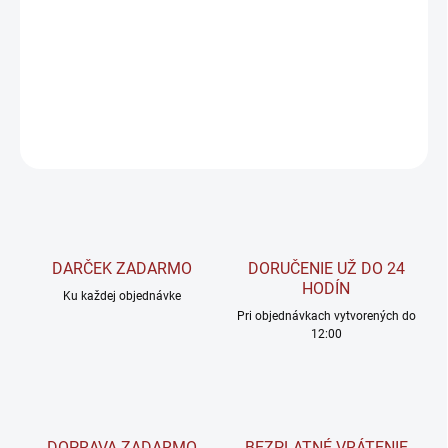
Výborný zdroj omega-3 (EPA a DHA), ktoré prispievajú k normálnej
činnosti srdca.
DETAILNÉ INFORMÁCIE
OPÝTAŤ SA
STRÁŽIŤ
DARČEK ZADARMO
DORUČENIE UŽ DO 24
HODÍN
Ku každej objednávke
Pri objednávkach vytvorených do
12:00
DOPRAVA ZADARMO
BEZPLATNÉ VRÁTENIE