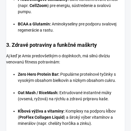
(napr.
CellZoom
) pre energiu, sústredenie a svalovú
pumpu.
BCAA a Glutamín:
Aminokyseliny pre podporu svalovej
regenerácie a rastu.
3. Zdravé potraviny a funkčné maškrty
Aj keď je Amix predovšetkým o doplnkoch, má silnú divíziu
venovanú fitness potravinám:
Zero Hero Protein Bar:
Populárne proteínové tyčinky s
vysokým obsahom bielkovín a nízkym obsahom cukru.
Oat Mash / RiceMash:
Extrudované instantné múky
(ovsená, ryžová) na rýchlu a zdravú prípravu kaše.
Kĺbová výživa a vitamíny:
Komplexy na podporu kĺbov
(
ProFlex Collagen Liquid
) a široký výber vitamínov a
minerálov (napr. cheláty horčíka a zinku).