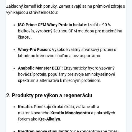
Základný kameň ich ponuky. Zameriavajú sa na prémiové zdroje s
vynikajúcou stráviteľnosťou:
ISO Prime CFM Whey Protein Isolate:
Izolát s 90 %
bielkovín, vyrobený šetrnou CFM metódou pre maximálnu
čistotu.
Whey-Pro Fusion:
Vysoko kvalitný srvátkový proteín s
lahodnou krémovou chuťou a bez aspartámu.
Anabolic Monster BEEF:
Enzymaticky hydrolyzovaný
hovädzí proteín, populárny pre svoje aminokyselinové
spektrum a alternatíva k mliečnym proteínom.
2. Produkty pre výkon a regeneráciu
Kreatín:
Ponúkajú širokú škálu, vrátane ultra
mikronizovaného
Kreatín Monohydrátu
a pokročilých
foriem ako
Kre-Alkalyn
.
Predtréningové stimulanty:
Silné koncentrované zmesi