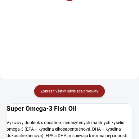
odvodnenie 60 kapsúl
Do košíka
Do košíka
BrainMax Men Multivitamin
Amix Berberine HCl with
obsahuje 32 vitamínov, minerálov
GreenTea & Dandelion je doplnok
a antioxidantov špeciálne
stravy, ktorý kombinuje tri účinné
navrhnutý pre mužské telo v
zložky: berberín, extrakt zo
najlepšie vstrebateľných
zeleného čaju a extrakt z púpavy.
formách.
Tento produkt môže...
Zobraziť všetky súvisiace produkty
Super Omega-3 Fish Oil
Výživový doplnok s obsahom nenasýtených mastných kyselín
omega-3 (EPA – kyselina eikosapentaénová, DHA – kyselina
dokosahexaénová). EPA a DHA prispievajú k normálnej činnosti