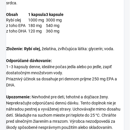
srdca.
Obsah
1 kapsula
3 kapsule
Rybí olej
1000 mg
3000 mg
z toho EPA
180 mg
540 mg
z toho DHA
120 mg
360 mg
Zloženie:
Rybí olej,
želatína, zvlhčujúca látka: glycerín; voda.
Odporúčané dávkovanie:
1–3 kapsuly denne, ideálne počas jedla alebo po jedle, zapiť
dostatočným množstvom vody.
Priaznivý účinok sa dosahuje pri dennom príjme 250 mg EPA a
DHA.
Upozornenie:
Nevhodné pre deti, tehotné a dojčiace ženy.
Neprekračujte odporúčanú dennú dávku. Tento doplnok nie je
náhradou pestrej a vyváženej stravy. Uchovávajte mimo dosahu
detí. Skladujte na suchom mieste pri teplote do 25 °C. Chráňte
pred slnečným žiarením a mrazom. Výrobca nezodpovedá za
škody spôsobené nesprávnym použitím alebo skladovaním.