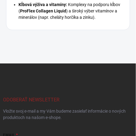
Kĺbová výživa a vitamíny:
Komplexy na podporu kĺbov
(
ProFlex Collagen Liquid
) a široký výber vitamínov a
minerálov (napr. cheláty horčíka a zinku).
Z
á
p
ä
t
i
ODOBERAŤ NEWSLETTER
e
Vložte svoj e-mail a my Vám budeme zasielať informácie o nových
produktoch na našom e-shope.
EMAIL