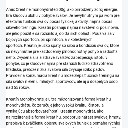
Amix Creatine monohydrate 300g, ako prirodzený zdroj energie,
hrá kľúčovú úlohu v pohybe svalov. Je nevyhnutným palivom pre
efektívnu funkciu svalov počas fyzickej aktivity, najmä počas
silového tréningu. Kreatín poznajú najmä návštevníci posilňovní,
ale jeho použitie sa rozšírilo aj do ďalších oblastí. Používa sa v
bojových športoch, pri šprintoch, a v kolektívnych
športoch.
Kreatín je úzko spätý so silou a kondíciou svalov, ktoré
sú nevyhnutné pre každodenný plnohodnotný pohyb a radosť z
neho. Zvýšená sila a zdravé svalstvo zabezpečujú istotu v
pohybe, čo je kľúčové najmä pre starších ľudí zo zdravotného
hľadiska, pretože nízka svalová sila zvyšuje riziko pádov.
Pravidelná konzumácia kreatínu môže zlepšiť účinok tréningu na
silu svalov nielen u mladých športovcov, ale aj u dospelých osôb
nad 55 rokov.
Kreatín Monohydrate je ultra mikronizovaná forma kreatínu
monohydrátu, čo zaručuje jeho vysokú kvalitu, čistotu a
vynikajúcu absorbovateľnosť. Kreatín monohydrát, ako
najrozšírenejšia forma kreatínu, podporuje nárast svalovej hmoty,
prispieva k zväčšeniu objemu svalových buniek a pomáha rýchlej