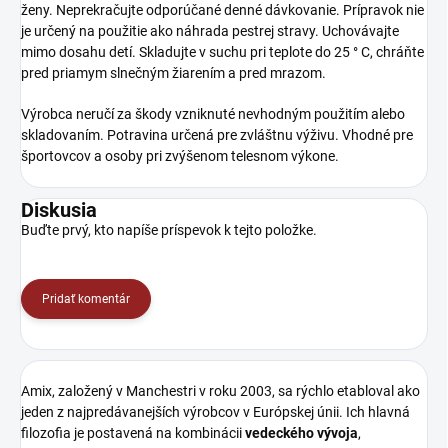
ženy. Neprekračujte odporúčané denné dávkovanie. Prípravok nie
je určený na použitie ako náhrada pestrej stravy. Uchovávajte
mimo dosahu detí. Skladujte v suchu pri teplote do 25 ° C, chráňte
pred priamym slnečným žiarením a pred mrazom.
Výrobca neručí za škody vzniknuté nevhodným použitím alebo
skladovaním. Potravina určená pre zvláštnu výživu. Vhodné pre
športovcov a osoby pri zvýšenom telesnom výkone.
Diskusia
Buďte prvý, kto napíše príspevok k tejto položke.
Pridať komentár
Amix, založený v Manchestri v roku 2003, sa rýchlo etabloval ako
jeden z najpredávanejších výrobcov v Európskej únii. Ich hlavná
filozofia je postavená na kombinácii
vedeckého vývoja
,