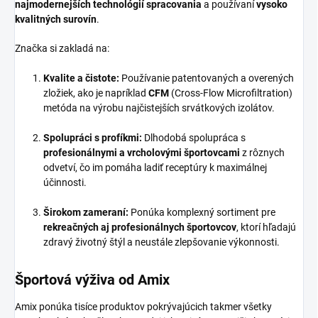
najmodernejších technológií spracovania
a používaní
vysoko
kvalitných surovín
.
Značka si zakladá na:
Kvalite a čistote:
Používanie patentovaných a overených
zložiek, ako je napríklad
CFM
(Cross-Flow Microfiltration)
metóda na výrobu najčistejších srvátkových izolátov.
Spolupráci s profíkmi:
Dlhodobá spolupráca s
profesionálnymi a vrcholovými športovcami
z rôznych
odvetví, čo im pomáha ladiť receptúry k maximálnej
účinnosti.
Širokom zameraní:
Ponúka komplexný sortiment pre
rekreačných aj profesionálnych športovcov
, ktorí hľadajú
zdravý životný štýl a neustále zlepšovanie výkonnosti.
Športová výživa od Amix
Amix ponúka tisíce produktov pokrývajúcich takmer všetky