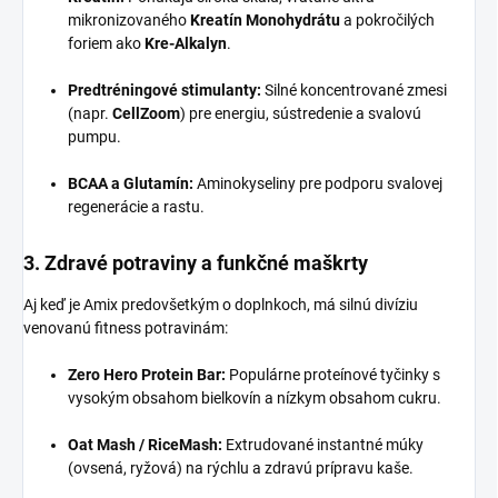
mikronizovaného
Kreatín Monohydrátu
a pokročilých
foriem ako
Kre-Alkalyn
.
Predtréningové stimulanty:
Silné koncentrované zmesi
(napr.
CellZoom
) pre energiu, sústredenie a svalovú
pumpu.
BCAA a Glutamín:
Aminokyseliny pre podporu svalovej
regenerácie a rastu.
3. Zdravé potraviny a funkčné maškrty
Aj keď je Amix predovšetkým o doplnkoch, má silnú divíziu
venovanú fitness potravinám:
Zero Hero Protein Bar:
Populárne proteínové tyčinky s
vysokým obsahom bielkovín a nízkym obsahom cukru.
Oat Mash / RiceMash:
Extrudované instantné múky
(ovsená, ryžová) na rýchlu a zdravú prípravu kaše.