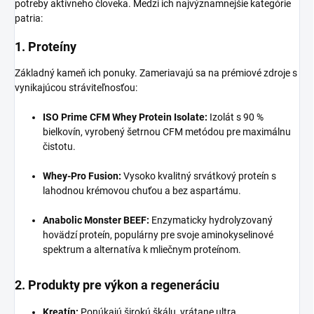
potreby aktívneho človeka. Medzi ich najvýznamnejšie kategórie
patria:
1. Proteíny
Základný kameň ich ponuky. Zameriavajú sa na prémiové zdroje s
vynikajúcou stráviteľnosťou:
ISO Prime CFM Whey Protein Isolate:
Izolát s 90 %
bielkovín, vyrobený šetrnou CFM metódou pre maximálnu
čistotu.
Whey-Pro Fusion:
Vysoko kvalitný srvátkový proteín s
lahodnou krémovou chuťou a bez aspartámu.
Anabolic Monster BEEF:
Enzymaticky hydrolyzovaný
hovädzí proteín, populárny pre svoje aminokyselinové
spektrum a alternatíva k mliečnym proteínom.
2. Produkty pre výkon a regeneráciu
Kreatín:
Ponúkajú širokú škálu, vrátane ultra