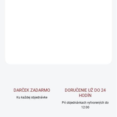
−
+
Pridať do košíka
Amix Nutrition Creatine Monohydrate je doplnok stravy v
práškovej forme, ktorý obsahuje čistý kreatín monohydrát a je
populárny najmä medzi športovcami.
DETAILNÉ INFORMÁCIE
OPÝTAŤ SA
STRÁŽIŤ
DARČEK ZADARMO
DORUČENIE UŽ DO 24
HODÍN
Ku každej objednávke
Pri objednávkach vytvorených do
12:00