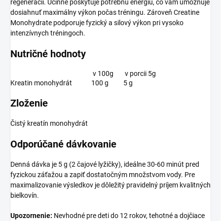
regenerácii. Účinne poskytuje potrebnú energiu, čo vám umožňuje
dosiahnuť maximálny výkon počas tréningu. Zároveň Creatine
Monohydrate podporuje fyzický a silový výkon pri vysoko
intenzívnych tréningoch.
Nutričné hodnoty
v 100g
v porcii 5g
Kreatin monohydrát
100 g
5 g
Zloženie
Čistý kreatín monohydrát
Odporúčané dávkovanie
Denná dávka je 5 g (2 čajové lyžičky), ideálne 30-60 minút pred
fyzickou záťažou a zapiť dostatočným množstvom vody. Pre
maximalizovanie výsledkov je dôležitý pravidelný príjem kvalitných
bielkovín.
Upozornenie:
Nevhodné pre deti do 12 rokov, tehotné a dojčiace