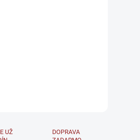
CHUŤ
EME DORUČIŤ DO:
ZVOĽTE VARIANT
−
+
Pridať do košíka
 Black Line CFM Isolate
je prvotriedny srvátkový
eínový izolát obohatený o probiotiká a enzymatický
lex Digezyme, zabezpečujúci ľahkú stráviteľnosť a
sahujúci aspartám.
ILNÉ INFORMÁCIE
OPÝTAŤ SA
STRÁŽIŤ
E UŽ
DOPRAVA