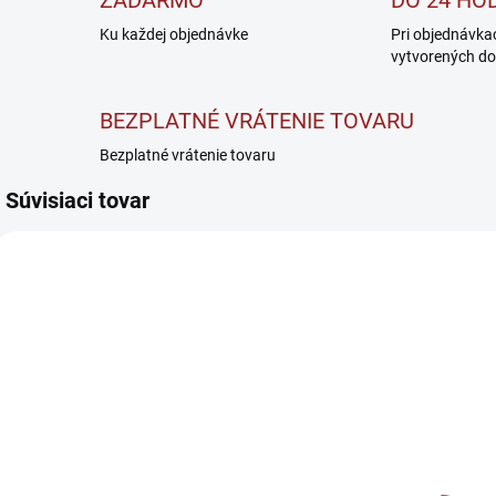
ZADARMO
DO 24 HO
Ku každej objednávke
Pri objednávka
vytvorených do
BEZPLATNÉ VRÁTENIE TOVARU
Bezplatné vrátenie tovaru
Súvisiaci tovar
VYPREDANÉ
SKLADOM
Reflex
Warrior
Nutrition High
Protein Bar
H