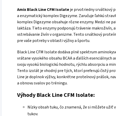
Amix Black Line CFM Isolate
je prvotriedny srvátkový 
a enzymatický komplex Digezyme. Zaručuje ľahkú stravi
komplex Digezyme obsahuje rôzne enzymy. Medzi ne patr
laktáza. Tieto enzymy podporujú trávenie makroživín, ako
vstrebávanie živín v organizme. Tento srvátkový proteín
pre vaše potreby v oblasti výživy a športu.
Black Line CFM Isolate dodáva plné spektrum aminokyse
vrátane vysokého obsahu BCAA a ďalších esenciálnych am
svoju vysokú biologickú hodnotu, rýchlu absorpciu a mi
Tento izolát je vhodný pre tých, ktorí preferujú čistý pr
Line je doplnok výživy, konkrétne proteínový prášok, n
a obnovu svalov po tréningu.
Výhody Black Line CFM Isolate:
Nízky obsah tuku, čo znamená, že si môžete užiť 
tukov.