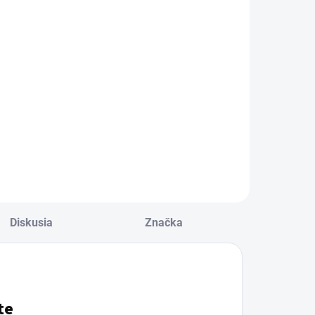
roteínová
Proteínová
yčinka 59 g
tyčinka 55 g -
€2,29
€2,29
od
57 g
Detail
Detail
ars Hi Protein Bar
Snickers HiProtein
 obsahuje viac
Bar je proteínová
ielkovín (22 g) a
tyčinka, ktorá má
ižší podiel
rovnakú chuť ako
acharidov aj tukov
klasická Snickers,
ež pôvodná
ale obsahuje 20 g
erzia.
bielkovín a nižší
obsah sacharidov.
Diskusia
Značka
te