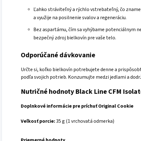
Ľahko stráviteľný a rýchlo vstrebateľný, čo znam
a využije na posilnenie svalov a regeneráciu.
Bez aspartámu, čím sa vyhýbame potenciálnym n
bezpečný zdroj bielkovín pre vaše telo.
Odporúčané dávkovanie
Určte si, koľko bielkovín potrebujete denne a prispôsob
podľa svojich potrieb. Konzumujte medzi jedlami a dodr
Nutričné hodnoty Black Line CFM Isolat
Doplnkové informácie pre príchuť Original Cookie
Veľkosť porcie:
35 g (1 vrchovatá odmerka)
Priemerné hodnoty