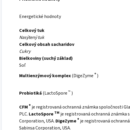
Energetické hodnoty
Celkový tuk
Nasýtený tuk
Celkový obsah sacharidov
Cukry
Bielkoviny (suchý základ)
Soľ
®
Multienzýmový komplex
(DigeZyme
)
™
Probiotiká
(LactoSpore
)
®
CFM
je registrovaná ochranná známka spoločnosti Gl
TM
PLC.
LactoSpore
je registrovaná ochranná známka s
®
Corporation, USA.
DigeZyme
je registrovaná ochrann
Sabinsa Corporation, USA.