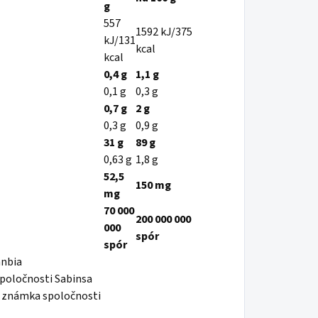
g
557
1592 kJ/375
kJ/131
kcal
kcal
0,4 g
1,1 g
0,1 g
0,3 g
0,7 g
2 g
0,3 g
0,9 g
31 g
89 g
0,63 g
1,8 g
52,5
150 mg
mg
70 000
200 000 000
000
spór
spór
anbia
poločnosti Sabinsa
á známka spoločnosti