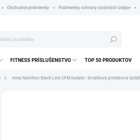
Obchodné podmienky
Podmienky ochrany osobných údajov
Hľadať
FITNESS PRÍSLUŠENSTVO
TOP 50 PRODUKTOV
é
Amix Nutrition Black Line CFM Isolate - Srvátkový proteínový izolá
15 hodnotení
Podrobnosti hodnotenia
ZNAČKA:
A
€8
Jedn
ZVO
cena