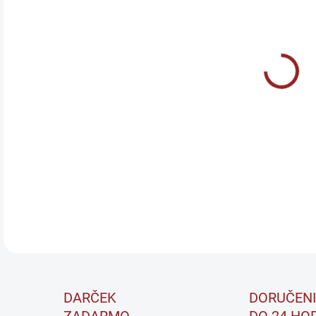
PRÍ
MÔŽ
Amix
prot
komp
neob
DETA
DARČEK
DORUČENI