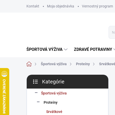
Prejsť
Kontakt
Moja objednávka
Vernostný program
na
obsah
ŠPORTOVÁ VÝŽIVA
ZDRAVÉ POTRAVINY
Domov
Športová výživa
Proteíny
Srvátkov
B
Kategórie
o
Preskočiť
č
kategórie
n
Športová výživa
ý
Proteíny
p
a
Srvátkové