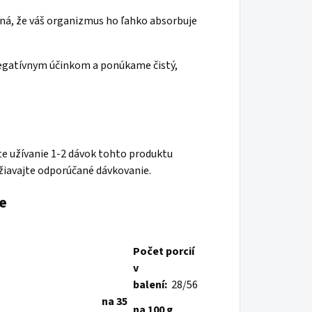
ená, že váš organizmus ho ľahko absorbuje
egatívnym účinkom a ponúkame čistý,
te užívanie 1-2 dávok tohto produktu
žiavajte odporúčané dávkovanie.
e
Počet porcií
v
balení:
28/56
na 35
na 100 g