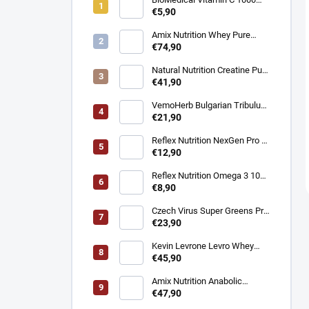
mg - Podpora imunity 100
€5,90
tabliet
Amix Nutrition Whey Pure
Fusion Protein - Srvátkový
€74,90
proteín CFM® 2300g
Natural Nutrition Creatine Pure
Creapure® – Čistý kreatín
€41,90
monohydrát 1 kg
VemoHerb Bulgarian Tribulus
- Testosterón booster 90
€21,90
kapsúl
Reflex Nutrition NexGen Pro -
Prémiový komplex pre imunitu
€12,90
90 kapsúl
Reflex Nutrition Omega 3 1000
mg - EPA a DHA pre srdce,
€8,90
mozog a zrak 90 kapsúl
Czech Virus Super Greens Pro
- Podpora vitality a detoxikácie
€23,90
360 g
Kevin Levrone Levro Whey
Supreme - Srvátkový proteín
€45,90
2000 g
Amix Nutrition Anabolic
Monster Beef - Hovädzí
€47,90
proteín 2200 g