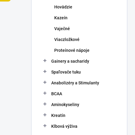
n
Hovädzie
e
l
Kazeín
Vaječné
Viaczložkové
Proteínové nápoje
Gainery a sacharidy
Spaľovače tuku
Anabolizéry a Stimulanty
BCAA
Aminokyseliny
Kreatín
Klbová výživa