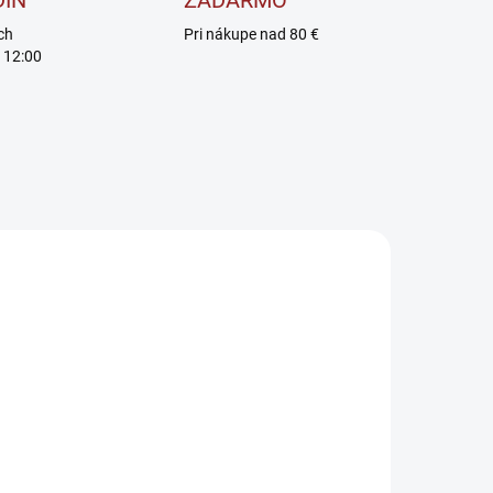
DÍN
ZADARMO
ch
Pri nákupe nad 80 €
 12:00
VYPREDANÉ
SKLADOM
Mars
Mars Snickers
iProtein Bar -
Protein Bar -