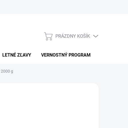
PRÁZDNY KOŠÍK
NÁKUPNÝ
KOŠÍK
LETNÉ ZĽAVY
VERNOSTNÝ PROGRAM
KONTAKT
t 2000 g
MIX NUTRITION
4,90
otková
ĽTE VARIANT
: