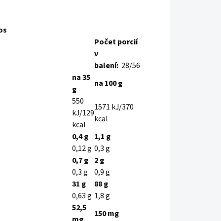
os
Počet porcií
v
balení:
28/56
na 35
na 100 g
g
550
1571 kJ/370
kJ/129
kcal
kcal
0,4 g
1,1 g
0,12 g
0,3 g
0,7 g
2 g
0,3 g
0,9 g
31 g
88 g
0,63 g
1,8 g
52,5
150 mg
mg