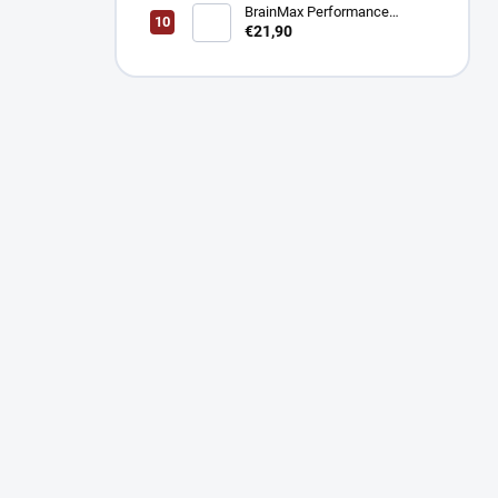
BrainMax Performance
Magnesium 1000 mg Hořčík +
€21,90
Vitamín B6 100 kapsúl