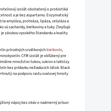
proteínový izolát obohatený o probiotiká
telnost a je bez aspartamu. Enzymatický
ia amyláza, proteáza, lipáza, celuláza a
 sú sacharidy, bielkoviny a tuky. Zlepšujú
 je zárukou vysokého štandardu a kvality
lín prírodných srvátkových
bielkovín
,
inokyselín. CFM izolát je obľúbený pre
nimálne množstvo tukov, cukrov a laktózy.
oteín bez prídavku nežiaducich látok. Black
avrhnutý na podporu rastu svalovej hmoty
výživný nápoj bez obáv o nadmerný prísun