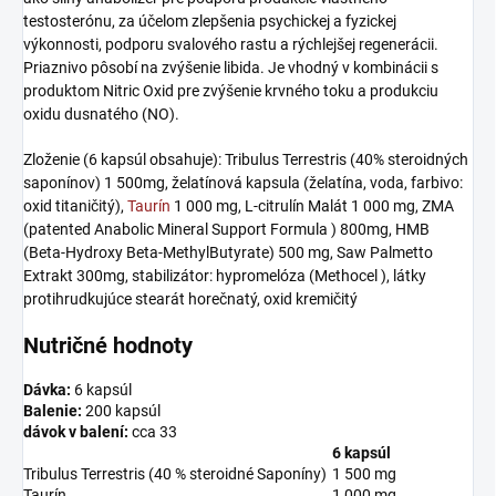
testosterónu, za účelom zlepšenia psychickej a fyzickej
výkonnosti, podporu svalového rastu a rýchlejšej regenerácii.
Priaznivo pôsobí na zvýšenie libida. Je vhodný v kombinácii s
produktom Nitric Oxid pre zvýšenie krvného toku a produkciu
oxidu dusnatého (NO).
Zloženie (6 kapsúl obsahuje): Tribulus Terrestris (40% steroidných
saponínov) 1 500mg, želatínová kapsula (želatína, voda, farbivo:
oxid titaničitý),
Taurín
1 000 mg, L-citrulín Malát 1 000 mg, ZMA
(patented Anabolic Mineral Support Formula ) 800mg, HMB
(Beta-Hydroxy Beta-MethylButyrate) 500 mg, Saw Palmetto
Extrakt 300mg, stabilizátor: hypromelóza (Methocel ), látky
protihrudkujúce stearát horečnatý, oxid kremičitý
Nutričné hodnoty
Dávka:
6 kapsúl
Balenie:
200 kapsúl
dávok v balení:
cca 33
6 kapsúl
Tribulus Terrestris (40 % steroidné Saponíny)
1 500 mg
Taurín
1 000 mg