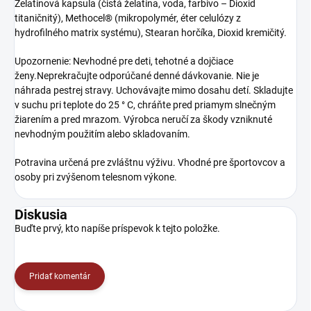
Želatínová kapsula (čistá želatína, voda, farbivo – Dioxid
titaničnitý), Methocel® (mikropolymér, éter celulózy z
hydrofilného matrix systému), Stearan horčíka, Dioxid kremičitý.
Upozornenie: Nevhodné pre deti, tehotné a dojčiace
ženy.Neprekračujte odporúčané denné dávkovanie. Nie je
náhrada pestrej stravy. Uchovávajte mimo dosahu detí. Skladujte
v suchu pri teplote do 25 ° C, chráňte pred priamym slnečným
žiarením a pred mrazom. Výrobca neručí za škody vzniknuté
nevhodným použitím alebo skladovaním.
Potravina určená pre zvláštnu výživu. Vhodné pre športovcov a
osoby pri zvýšenom telesnom výkone.
Diskusia
Buďte prvý, kto napíše príspevok k tejto položke.
Pridať komentár