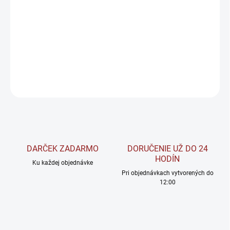
Amix Anabolic Exposion Complex je produkt, ktorý bol špeciálne
vyvinutý ako silný anabolizér pre podporu produkcie vlastného
testosterónu.
DETAILNÉ INFORMÁCIE
OPÝTAŤ SA
STRÁŽIŤ
DARČEK ZADARMO
DORUČENIE UŽ DO 24
HODÍN
Ku každej objednávke
Pri objednávkach vytvorených do
12:00