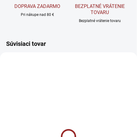
DOPRAVA ZADARMO
BEZPLATNÉ VRÁTENIE
TOVARU
Pri nákupe nad 80 €
Bezplatné vrátenie tovaru
Súvisiaci tovar
AKCIA
SKLADOM
VYPREDANÉ
Warrior Multivitamin
Kevin Levrone Anabolic
Multimineral - Podpora
Vita Pak - Podpora
imunity 300 g
výkonu, energie a