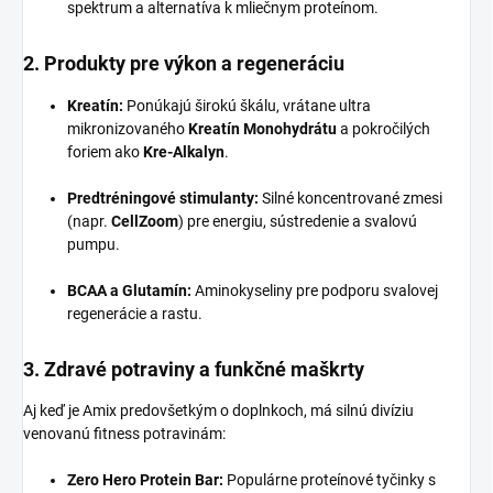
spektrum a alternatíva k mliečnym proteínom.
2. Produkty pre výkon a regeneráciu
Kreatín:
Ponúkajú širokú škálu, vrátane ultra
mikronizovaného
Kreatín Monohydrátu
a pokročilých
foriem ako
Kre-Alkalyn
.
Predtréningové stimulanty:
Silné koncentrované zmesi
(napr.
CellZoom
) pre energiu, sústredenie a svalovú
pumpu.
BCAA a Glutamín:
Aminokyseliny pre podporu svalovej
regenerácie a rastu.
3. Zdravé potraviny a funkčné maškrty
Aj keď je Amix predovšetkým o doplnkoch, má silnú divíziu
venovanú fitness potravinám:
Zero Hero Protein Bar:
Populárne proteínové tyčinky s