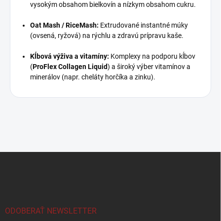
vysokým obsahom bielkovín a nízkym obsahom cukru.
Oat Mash / RiceMash:
Extrudované instantné múky
(ovsená, ryžová) na rýchlu a zdravú prípravu kaše.
Kĺbová výživa a vitamíny:
Komplexy na podporu kĺbov
(
ProFlex Collagen Liquid
) a široký výber vitamínov a
minerálov (napr. cheláty horčíka a zinku).
Z
á
p
ä
t
i
ODOBERAŤ NEWSLETTER