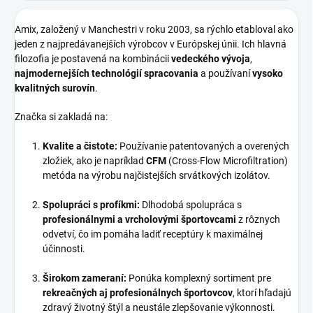
Amix, založený v Manchestri v roku 2003, sa rýchlo etabloval ako
jeden z najpredávanejších výrobcov v Európskej únii. Ich hlavná
filozofia je postavená na kombinácii
vedeckého vývoja
,
najmodernejších technológií spracovania
a používaní
vysoko
kvalitných surovín
.
Značka si zakladá na:
Kvalite a čistote:
Používanie patentovaných a overených
zložiek, ako je napríklad
CFM
(Cross-Flow Microfiltration)
metóda na výrobu najčistejších srvátkových izolátov.
Spolupráci s profíkmi:
Dlhodobá spolupráca s
profesionálnymi a vrcholovými športovcami
z rôznych
odvetví, čo im pomáha ladiť receptúry k maximálnej
účinnosti.
Širokom zameraní:
Ponúka komplexný sortiment pre
rekreačných aj profesionálnych športovcov
, ktorí hľadajú
zdravý životný štýl a neustále zlepšovanie výkonnosti.