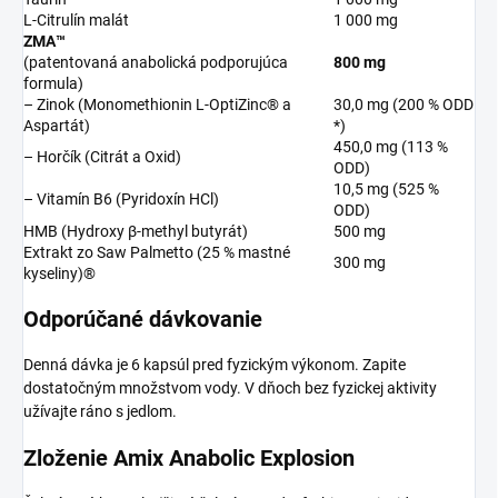
L-Citrulín malát
1 000 mg
ZMA™
(patentovaná anabolická podporujúca
800 mg
formula)
– Zinok (Monomethionin L-OptiZinc® a
30,0 mg (200 % ODD
Aspartát)
*)
450,0 mg (113 %
– Horčík (Citrát a Oxid)
ODD)
10,5 mg (525 %
– Vitamín B6 (Pyridoxín HCl)
ODD)
HMB (Hydroxy β-methyl butyrát)
500 mg
Extrakt zo Saw Palmetto (25 % mastné
300 mg
kyseliny)®
Odporúčané dávkovanie
Denná dávka je 6 kapsúl pred fyzickým výkonom. Zapite
dostatočným množstvom vody. V dňoch bez fyzickej aktivity
užívajte ráno s jedlom.
Zloženie Amix Anabolic Explosion