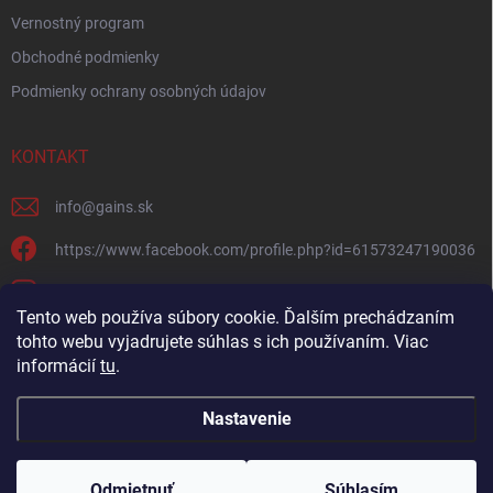
Vernostný program
Obchodné podmienky
Podmienky ochrany osobných údajov
KONTAKT
info
@
gains.sk
https://www.facebook.com/profile.php?id=61573247190036
gains.sk?igsh=ymywandradhtandz
Tento web používa súbory cookie. Ďalším prechádzaním
tohto webu vyjadrujete súhlas s ich používaním. Viac
informácií
tu
.
Nastavenie
Copyright 2026
Gains.sk
. Všetky práva vyhradené.
Upraviť nastavenie
cookies
Odmietnuť
Súhlasím